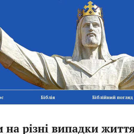
ос
Біблія
Біблійний погляд
 на різні випадки житт