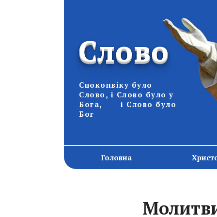
Слово
Споконвіку було
Слово, і Слово було у
Бога, і Слово було
Бог
Головна
Христ
Молитви