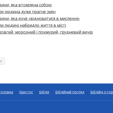
ини, яка втомлена собою
ли людина дуже прагне змін
ни, яка хоче «відновитися в мисленні»
и людині набридло життя в місті
овгий, морозний і похмурий, грудневий вечір
er
Головна
Христос
Біблія
Біблійний погляд
Біблійні істор