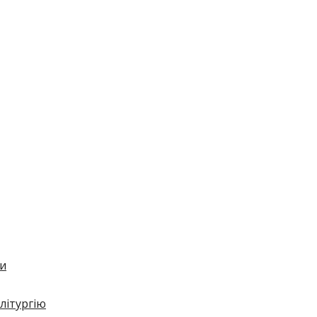
би
літургію