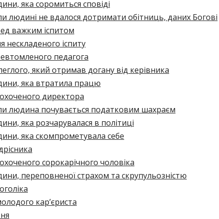
ни, яка соромиться сповіді
и людині не вдалося дотримати обітниць, даних Богові
ед важким іспитом
я нескладеного іспиту
евтомленого педагога
еглого, який отримав догану від керівника
ини, яка втратила працю
охоченого директора
ли людина почувається податковим шахраєм
ни, яка розчарувалася в політиці
ини, яка скомпрометувала себе
дрісника
охоченого сорокарічного чоловіка
ини, переповненої страхом та скрупульозністю
оголіка
олодого кар’єриста
зня