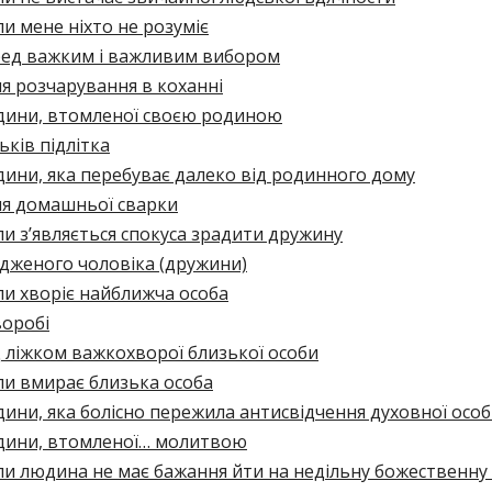
и мене ніхто не розуміє
ед важким і важливим вибором
я розчарування в коханні
ини, втомленої своєю родиною
ків підлітка
ини, яка перебуває далеко від родинного дому
ля домашньої сварки
и з’являється спокуса зрадити дружину
дженого чоловіка (дружини)
и хворіє найближча особа
воробі
 ліжком важкохворої близької особи
ли вмирає близька особа
ни, яка болісно пережила антисвідчення духовної осо
ини, втомленої… молитвою
и людина не має бажання йти на недільну божественну 