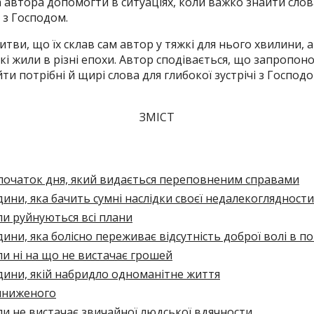
 автора допомогти в ситуаціях, коли важко знайти слова
 з Господом.
итви, що їх склав сам автор у тяжкі для нього хвилини, 
кі жили в різні епохи. Автор сподівається, що запропон
и потрібні й щирі слова для глибокої зустрічі з Господо
ЗМІСТ
початок дня, який видається переповненим справами
ни, яка бачить сумні наслідки своєї недалекоглядности
и руйнуються всі плани
ни, яка болісно переживає відсутність доброї волі в по
и ні на що не вистачає грошей
ини, якій набридло одноманітне життя
иниженого
и не вистачає звичайної людської вдячности