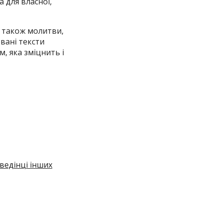
 для власної,
а також молитви,
овані тексти
м, яка зміцнить і
ведінці інших