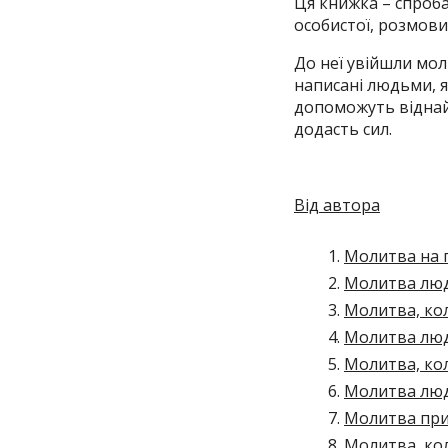
Ця книжка – спроба
особистої, розмови
До неї увійшли мол
написані людьми, я
допоможуть віднайт
додасть сил.
Від автора
Молитва на 
Молитва люди
Молитва, кол
Молитва люди
Молитва, кол
Молитва люд
Молитва пр
Молитва, кол