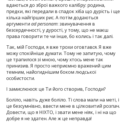
вдаються до зброї важкого калібру: родина,
предки, які передали в спадок хіба що дурість і ще
кілька найгірших рис. А потім додаються
аргументи
ad personam
: звинувачення в
безсердечності, у дурості, у тому, що не маєш
права говорити те чи інше, бо колись і так далі.
Так, мій Господи, я вже трохи оговтався. Я вже
можу спокійніше думати. Тому не запитую, чому
це трапилося зі мною, чому хтось мене так
принизив. Я просто неприємно вражений цим
темним, найогиднішим боком людської
особистости.
І замислююся: це Ти його створив, Господи?
Боліло, навіть дуже боліло. Ті слова мали на меті, і
це безсумнівно, ввести мене в цілковитий розпач.
Довести, що я НІХТО, і звати мене ніяк, і ні на що
добре я не здатен. Але ж це неправда!