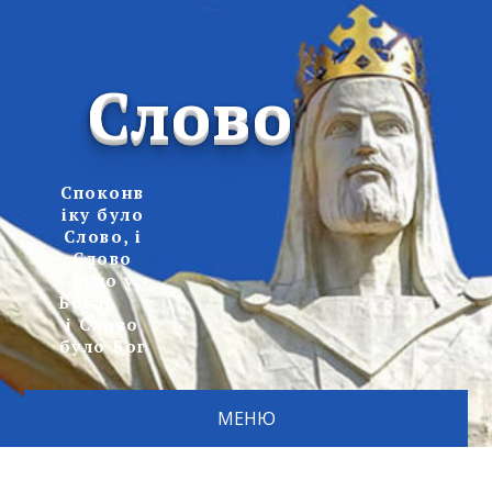
Слово
Споконв
іку було
Слово, і
Слово
було у
Бога,
і Слово
було Бог
МЕНЮ