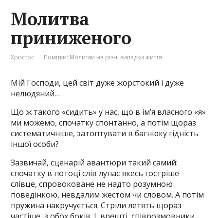
Молитва
приниженого
Христос
Помітки:
Молитви на різні випадки життя
Мій Господи, цей світ дуже жорстокий і дуже
нелюдяний…
Що ж такого «сидить» у нас, що в ім’я власного «я»
ми можемо, спочатку спонтанно, а потім щораз
систематичніше, затоптувати в багнюку гідність
іншої особи?
Зазвичай, сценарій авантюри такий самий:
спочатку в потоці слів лунає якесь гостріше
слівце, спровоковане не надто розумною
поведінкою, невдалим жестом чи словом. А потім
пружина накручується. Стріли летять щораз
частіше, з обох боків. І, врешті, співрозмовники