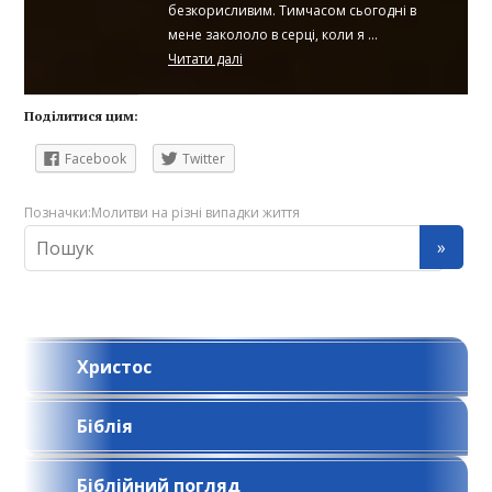
безкорисливим. Тимчасом сьогодні в
мене закололо в серці, коли я ...
Читати далі
Поділитися цим:
Facebook
Twitter
Позначки:
Молитви на різні випадки життя
Христос
Біблія
Біблійний погляд