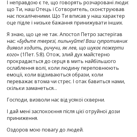
І неправдою є те, що говорять розчаровані люди:
що Ти, наш Отець і Сотворитель, сконструював
нас покаліченими. Що Ти вписав у наш характер
оце підле і низьке бажання принижувати інших.
Я знаю, що це не так. Апостол Петро застерігав
нас: «
Будьте тверезі, пильнуйте! Ваш супротивник
диявол ходить, ричучи, як лев, що шукає пожерти
кого
» (1Пет. 5:8). Отож, злий дух майстерно
прокрадається до серця в мить найбільшого
ослаблення волі, коли людину переповнюють
емоції, коли відзиваються образи, коли
переважає втома чи стрес. І отак бавиться нами,
скільки заманеться…
Господи, визволи нас від усякої скверни.
І дай мені заспокоєння після цієї отруйної дози
приниження.
Оздоров мою повагу до людей.