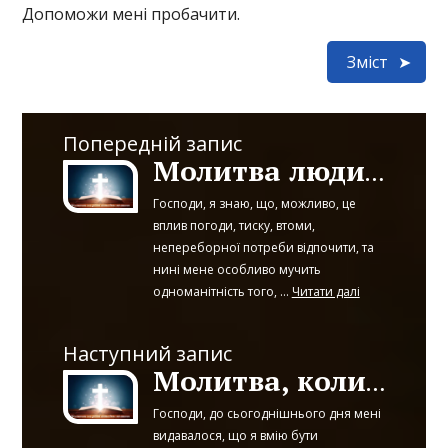
Допоможи мені пробачити.
Зміст
Попередній запис
Молитва людини, якій набридло одноманітне життя
Господи, я знаю, що, можливо, це
вплив погоди, тиску, втоми,
непереборної потреби відпочити, та
нині мене особливо мучить
одноманітність того, ...
Читати далі
Наступний запис
Молитва, коли не вистачає звичайної людської вдячности
Господи, до сьогоднішнього дня мені
видавалося, що я вмію бути