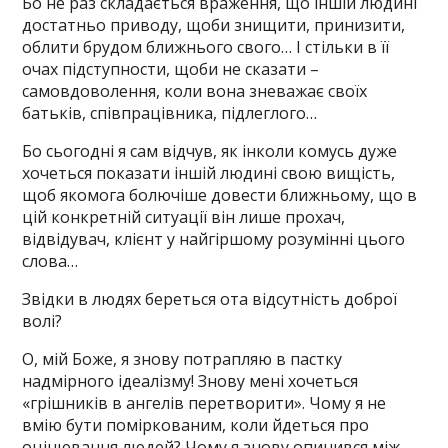
Бо не раз складається враження, що іншій людині
достатньо приводу, щоби знищити, принизити,
облити брудом ближнього свого… І стільки в її
очах підступности, щоби не сказати –
самовдоволення, коли вона зневажає своїх
батьків, співпрацівника, підлеглого…
Бо сьогодні я сам відчув, як інколи комусь дуже
хочеться показати іншій людині свою вищість,
щоб якомога болючіше довести ближньому, що в
цій конкретній ситуації він лише прохач,
відвідувач, клієнт у найгіршому розумінні цього
слова…
Звідки в людях береться ота відсутність доброї
волі?
О, мій Боже, я знову потрапляю в пастку
надмірного ідеалізму! Знову мені хочеться
«грішників в ангелів перетворити». Чому я не
вмію бути поміркованим, коли йдеться про
оцінювання людей? Чому я знову опинився між