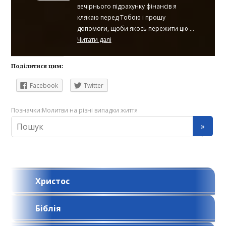
вечірнього підрахунку фінансів я
клякаю перед Тобою і прошу
допомоги, щоби якось пережити цю ...
Читати далі
Поділитися цим:
Facebook
Twitter
Позначки:
Молитви на різні випадки життя
Христос
Біблія