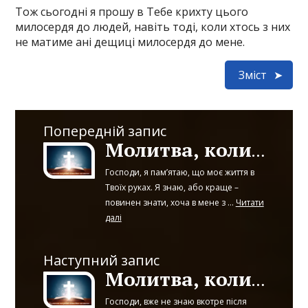
Тож сьогодні я прошу в Тебе крихту цього
милосердя до людей, навіть тоді, коли хтось з них
не матиме ані дещиці милосердя до мене.
Зміст
Попередній запис
Молитва, коли руйнуються всі плани
Господи, я пам’ятаю, що моє життя в
Твоїх руках. Я знаю, або краще –
повинен знати, хоча в мене з ...
Читати
далі
Наступний запис
Молитва, коли ні на що не вистачає грошей
Господи, вже не знаю вкотре після