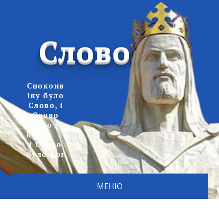
Слово
Споконв
іку було
Слово, і
Слово
було у
Бога,
і Слово
було Бог
МЕНЮ