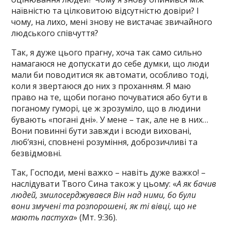
наївністю та цілковитою відсутністю довіри? І
чому, на лихо, мені знову не вистачає звичайного
людського співчуття?
Так, я дуже цього прагну, хоча так само сильно
намагаюся не допускати до себе думки, що люди
мали би поводитися як автомати, особливо тоді,
коли я звертаюся до них з проханням. Я маю
право на те, щоби погано почуватися або бути в
поганому гуморі, це ж зрозуміло, що в людини
бувають «погані дні». У мене – так, але не в них…
Вони повинні бути завжди і всюди виховані,
люб’язні, сповнені розуміння, доброзичливі та
безвідмовні.
Так, Господи, мені важко – навіть дуже важко! –
наслідувати Твого Сина також у цьому: «
А як бачив
людей, змилосерджувався Він над ними, бо були
вони змучені та розпорошені, як ті вівці, що не
мають пастуха
» (Мт. 9:36).