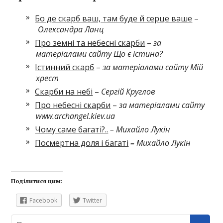
Бо де скарб ваш, там буде й серце ваше
–
Олександра Ланц
Про земні та небесні скарби
–
за
матеріалами сайту Що є істина?
Істинний скарб
–
за матеріалами сайту Мій
хрест
Скарби на небі
–
Сергій Круглов
Про небесні скарби
–
за матеріалами сайту
www.archangel.kiev.ua
Чому саме багаті?..
– Михайло Лукін
Посмертна доля і багаті
–
Михайло Лукін
Поділитися цим:
Facebook
Twitter