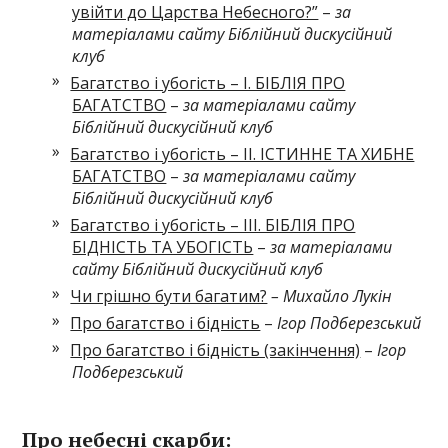
увійти до Царства Небесного?”
–
за
матеріалами сайту Біблійний дискусійний
клуб
Багатство і убогість – І. БІБЛІЯ ПРО
БАГАТСТВО
–
за матеріалами сайту
Біблійний дискусійний клуб
Багатство і убогість – ІІ. ІСТИННЕ ТА ХИБНЕ
БАГАТСТВО
–
за матеріалами сайту
Біблійний дискусійний клуб
Багатство і убогість – ІІІ. БІБЛІЯ ПРО
БІДНІСТЬ ТА УБОГІСТЬ
–
за матеріалами
сайту Біблійний дискусійний клуб
Чи грішно бути багатим?
– Михайло Лукін
Про багатство і бідність
–
Ігор Подберезський
Про багатство і бідність (закінчення)
–
Ігор
Подберезський
Про небесні скарби: