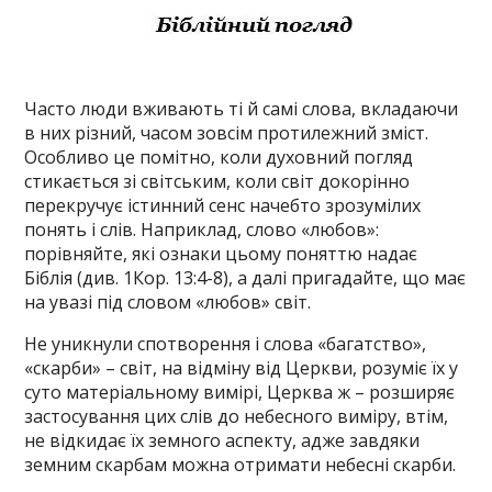
Часто люди вживають ті й самі слова, вкладаючи
в них різний, часом зовсім протилежний зміст.
Особливо це помітно, коли духовний погляд
стикається зі світським, коли світ докорінно
перекручує істинний сенс начебто зрозумілих
понять і слів. Наприклад, слово «любов»:
порівняйте, які ознаки цьому поняттю надає
Біблія (див. 1Кор. 13:4-8), а далі пригадайте, що має
на увазі під словом «любов» світ.
Не уникнули спотворення і слова «багатство»,
«скарби» – світ, на відміну від Церкви, розуміє їх у
суто матеріальному вимірі, Церква ж – розширяє
застосування цих слів до небесного виміру, втім,
не відкидає їх земного аспекту, адже завдяки
земним скарбам можна отримати небесні скарби.