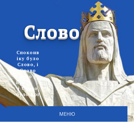
Слово
Споконв
іку було
Слово, і
Слово
було у
Бога,
і Слово
було Бог
МЕНЮ