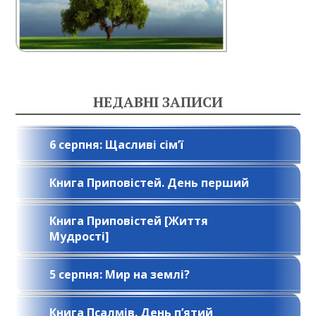
НЕДАВНІ ЗАПИСИ
6 серпня: Щасливі сім’ї
Книга Приповістей. День перший
Книга Приповістей [Життя
Мудрості]
5 серпня: Мир на землі?
Книга Псалмів. День п’ятий