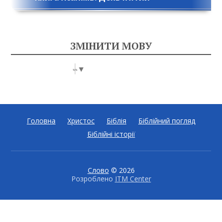
ЗМІНИТИ МОВУ
Select Language
▼
Головна
Христос
Біблія
Біблійний погляд
Біблійні історії
Слово
© 2026
Розроблено
ITM Center