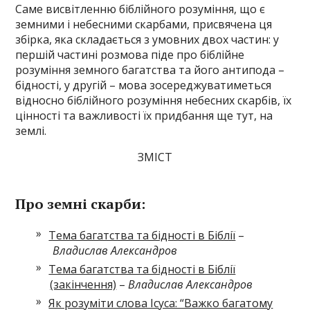
Саме висвітленню біблійного розуміння, що є
земними і небесними скарбами, присвячена ця
збірка, яка складається з умовних двох частин: у
першій частині розмова піде про біблійне
розуміння земного багатства та його антипода –
бідності, у другій – мова зосереджуватиметься
відносно біблійного розуміння небесних скарбів, їх
цінності та важливості їх придбання ще тут, на
землі.
ЗМІСТ
Про земні скарби:
Тема багатства та бідності в Біблії
–
Владислав Александров
Тема багатства та бідності в Біблії
(закінчення)
–
Владислав Александров
Як розуміти слова Ісуса: “Важко багатому