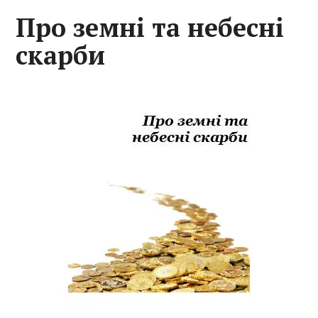
Про земні та небесні
скарби