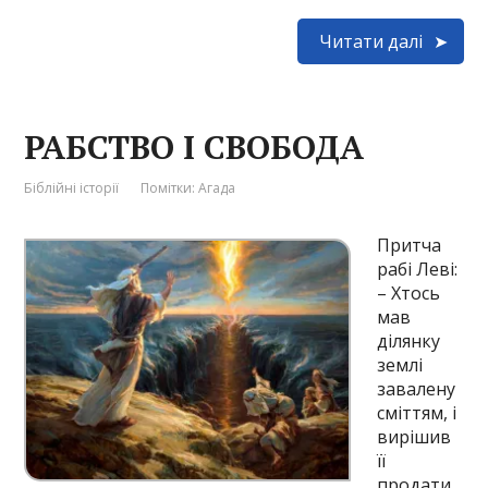
Читати далі
РАБСТВО І СВОБОДА
Біблійні історії
Помітки:
Агада
Притча
рабі Леві:
– Хтось
мав
ділянку
землі
завалену
сміттям, і
вирішив
її
продати.