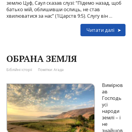
землю Цуф, Саул сказав слузі: “Підемо назад, щоб
батько мій, облишивши ослиць, не став
хвилюватися за нас” (1Царств 9:5). Слугу він …
Читати далі
ОБРАНА ЗЕМЛЯ
Біблійні історії
Помітки:
Агада
Вимірюв
ав
Господь
усі
народи
землі – і
не
знайшов