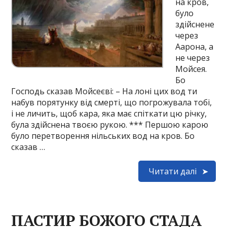
на кров,
було
здійснене
через
Аарона, а
не через
Мойсея.
Бо
Господь сказав Мойсеєві: – На лоні цих вод ти
набув порятунку від смерті, що погрожувала тобі,
і не личить, щоб кара, яка має спіткати цю річку,
була здійснена твоєю рукою. *** Першою карою
було перетворення нільських вод на кров. Бо
сказав …
Читати далі
ПАСТИР БОЖОГО СТАДА