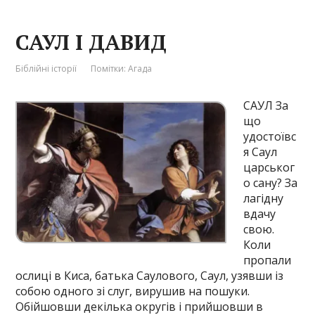
САУЛ І ДАВИД
Біблійні історії
Помітки:
Агада
САУЛ За
що
удостоївс
я Саул
царськог
о сану? За
лагідну
вдачу
свою.
Коли
пропали
ослиці в Киса, батька Саулового, Саул, узявши із
собою одного зі слуг, вирушив на пошуки.
Обійшовши декілька округів і прийшовши в