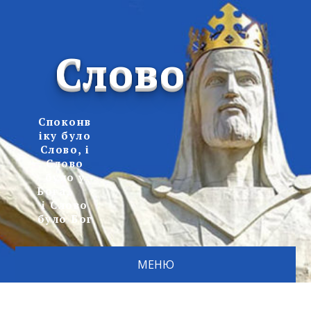
Слово
Споконв
іку було
Слово, і
Слово
було у
Бога,
і Слово
було Бог
МЕНЮ