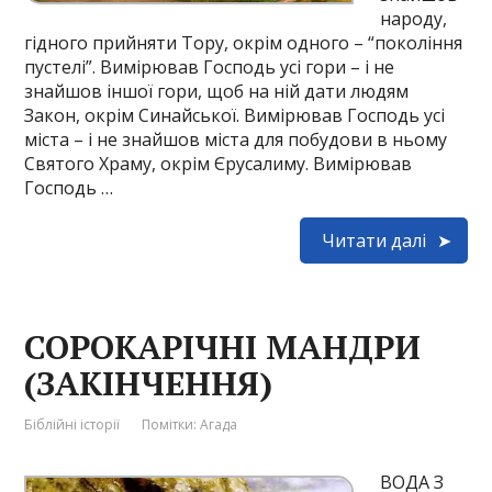
народу,
гідного прийняти Тору, окрім одного – “покоління
пустелі”. Вимірював Господь усі гори – і не
знайшов іншої гори, щоб на ній дати людям
Закон, окрім Синайської. Вимірював Господь усі
міста – і не знайшов міста для побудови в ньому
Святого Храму, окрім Єрусалиму. Вимірював
Господь …
Читати далі
СОРОКАРІЧНІ МАНДРИ
(ЗАКІНЧЕННЯ)
Біблійні історії
Помітки:
Агада
ВОДА З