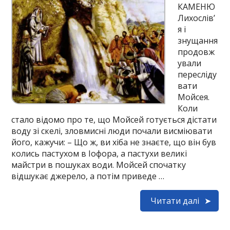
КАМЕНЮ
Лихослів’
я і
знущання
продовж
ували
пересліду
вати
Мойсея.
Коли
стало відомо про те, що Мойсей готується дістати
воду зі скелі, зловмисні люди почали висміювати
його, кажучи: – Що ж, ви хіба не знаєте, що він був
колись пастухом в Іофора, а пастухи великі
майстри в пошуках води. Мойсей спочатку
відшукає джерело, а потім приведе …
Читати далі