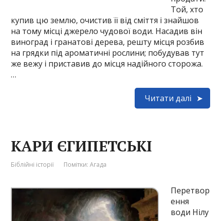
Той, хто
купив цю землю, очистив її від сміття і знайшов
на тому місці джерело чудової води. Насадив він
виноград і гранатові дерева, решту місця розбив
на грядки під ароматичні рослини; побудував тут
же вежу і приставив до місця надійного сторожа.
…
Читати далі
КАРИ ЄГИПЕТСЬКІ
Біблійні історії
Помітки:
Агада
Перетвор
ення
води Нілу