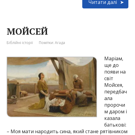
Читати далі
МОЙСЕЙ
Біблійні історії
Помітки:
Агада
Маріам,
ще до
появи на
світ
Мойсея,
передбач
ала
пророчи
м даром і
казала
батькові:
– Моя мати народить сина, який стане рятівником