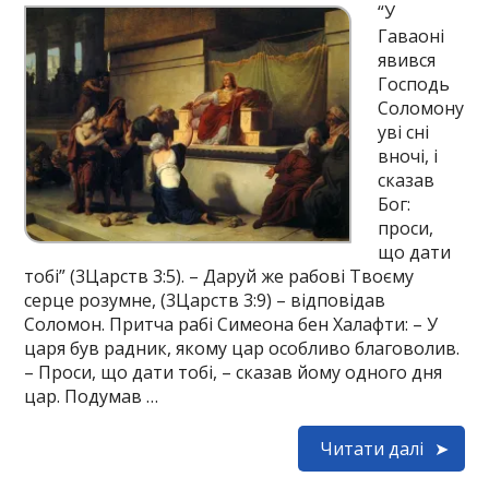
“У
Гаваоні
явився
Господь
Соломону
уві сні
вночі, і
сказав
Бог:
проси,
що дати
тобі” (3Царств 3:5). – Даруй же рабові Твоєму
серце розумне, (3Царств 3:9) – відповідав
Соломон. Притча рабі Симеона бен Халафти: – У
царя був радник, якому цар особливо благоволив.
– Проси, що дати тобі, – сказав йому одного дня
цар. Подумав …
Читати далі