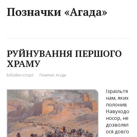
Позначки «Агада»
РУЙНУВАННЯ ПЕРШОГО
ХРАМУ
Біблійні історії
Помітки:
Агада
Ізраїльтя
нам, яких
полонив
Навуходо
носор, не
дозволял
ося довго