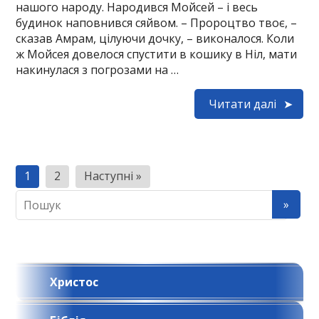
нашого народу. Народився Мойсей – і весь
будинок наповнився сяйвом. – Пророцтво твоє, –
сказав Амрам, цілуючи дочку, – виконалося. Коли
ж Мойсея довелося спустити в кошику в Ніл, мати
накинулася з погрозами на …
Читати далі
Н
1
2
Наступні »
а
в
і
г
Христос
а
ц