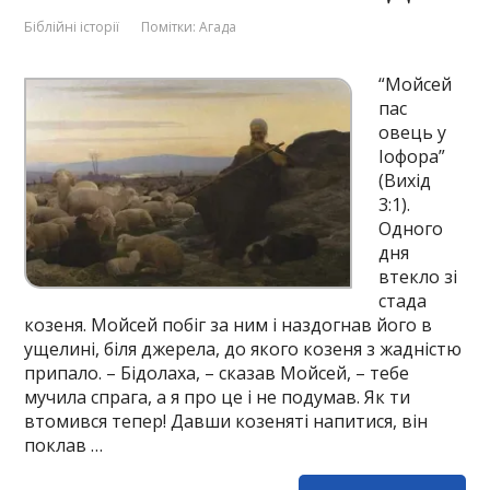
Біблійні історії
Помітки:
Агада
“Мойсей
пас
овець у
Іофора”
(Вихід
3:1).
Одного
дня
втекло зі
стада
козеня. Мойсей побіг за ним і наздогнав його в
ущелині, біля джерела, до якого козеня з жадністю
припало. – Бідолаха, – сказав Мойсей, – тебе
мучила спрага, а я про це і не подумав. Як ти
втомився тепер! Давши козеняті напитися, він
поклав …