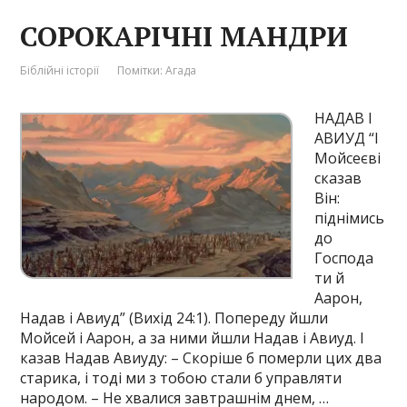
СОРОКАРІЧНІ МАНДРИ
Біблійні історії
Помітки:
Агада
НАДАВ І
АВИУД “І
Мойсеєві
сказав
Він:
піднімись
до
Господа
ти й
Аарон,
Надав і Авиуд” (Вихід 24:1). Попереду йшли
Мойсей і Аарон, а за ними йшли Надав і Авиуд. І
казав Надав Авиуду: – Скоріше б померли цих два
старика, і тоді ми з тобою стали б управляти
народом. – Не хвалися завтрашнім днем, …