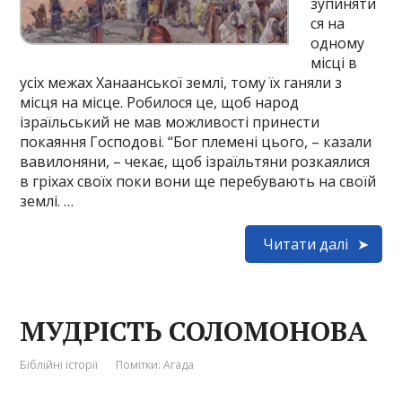
зупиняти
ся на
одному
місці в
усіх межах Ханаанської землі, тому їх ганяли з
місця на місце. Робилося це, щоб народ
ізраїльський не мав можливості принести
покаяння Господові. “Бог племені цього, – казали
вавилоняни, – чекає, щоб ізраїльтяни розкаялися
в гріхах своїх поки вони ще перебувають на своїй
землі. …
Читати далі
МУДРІСТЬ СОЛОМОНОВА
Біблійні історії
Помітки:
Агада