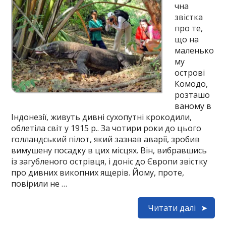
чна
звістка
про те,
що на
маленько
му
острові
Комодо,
розташо
ваному в
Індонезії, живуть дивні сухопутні крокодили,
облетіла світ у 1915 р.. За чотири роки до цього
голландський пілот, який зазнав аварії, зробив
вимушену посадку в цих місцях. Він, вибравшись
із загубленого острівця, і доніс до Європи звістку
про дивних викопних ящерів. Йому, проте,
повірили не …
Читати далі