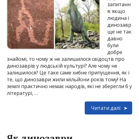
запитанн
я: якщо
людина і
динозавр
ще не так
давно
були
добре
знайомі, то чому ж не залишилося свідоцтв про
динозаврів у людській культурі? Але чому не
залишилося? Це таке саме хибне припущення, як і
те, що динозаври жили мільйони років тому! На
землі практично немає народів, які не зберегли б у
літературі, …
Читати далі
Як динозаври