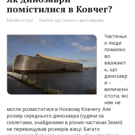
помістилися в Ковчег?
Біблійні історії
Помітки:
Що сталося з динозаврами
Частеньк
о люди
помилко
во
вважают
ь, що
динозавр
и –
величезні
істоти, які
ніяк не
могли розміститися в Ноєвому Ковчегу. Але
розмір середнього динозавра (судячи за
скелетами, знайденими в різних частинах Землі)
не перевищував розмірів вівці. Багато