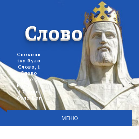
Слово
Споконв
іку було
Слово, і
Слово
було у
Бога,
і Слово
було Бог
МЕНЮ