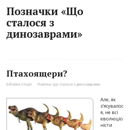
Позначки «Що
сталося з
динозаврами»
Птахоящери?
Біблійні історії
Помітки:
Що сталося з динозаврами
Але, як
з’ясувалос
я, не всі
еволюціо
ністи