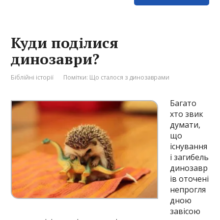
Куди поділися
динозаври?
Біблійні історії
Помітки:
Що сталося з динозаврами
Багато
хто звик
думати,
що
існування
і загибель
динозавр
ів оточені
непрогля
дною
завісою