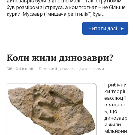
динозаврів були відносно малі – так, струтіомім
був розміром зі страуса, a компсогнат – не більше
курки. Мусзавр (“мишача рептилія”) був …
Читати далі
Коли жили динозаври?
Біблійні історії
Помітки:
Що сталося з динозаврами
Прибічни
ки теорії
еволюції
вважают
ь, що
динозавр
и жили
мільйони