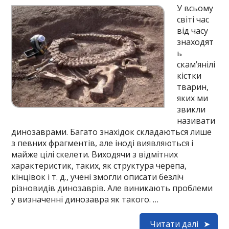
У всьому
світі час
від часу
знаходят
ь
скам’янілі
кістки
тварин,
яких ми
звикли
називати
динозаврами. Багато знахідок складаються лише
з певних фрагментів, але іноді виявляються і
майже цілі скелети. Виходячи з відмітних
характеристик, таких, як структура черепа,
кінцівок і т. д., учені змогли описати безліч
різновидів динозаврів. Але виникають проблеми
у визначенні динозавра як такого. …
Читати далі