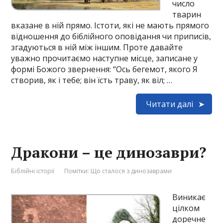
число
тварин
вказане в ній прямо. Істоти, які не мають прямого
відношення до біблійного оповідання чи приписів,
згадуються в ній між іншим. Проте давайте
уважно прочитаємо наступне місце, записане у
формі Божого звернення: “Ось бегемот, якого Я
створив, як і тебе; він їсть траву, як віл; …
Читати далі
Дракони – це динозаври?
Біблійні історії
Помітки:
Що сталося з динозаврами
Виникає
цілком
доречне