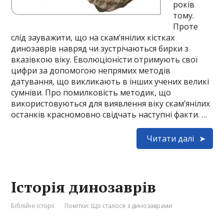
років
тому.
Проте
слід зауважити, що на скам’янілих кістках
динозаврів навряд чи зустрічаються бирки з
вказівкою віку. Еволюціоністи отримують свої
цифри за допомогою непрямих методів
датування, що викликають в інших учених великі
сумніви. Про помилковість методик, що
використовуються для виявлення віку скам’янілих
останків красномовно свідчать наступні факти. …
Читати далі
Історія динозаврів
Біблійні історії
Помітки:
Що сталося з динозаврами