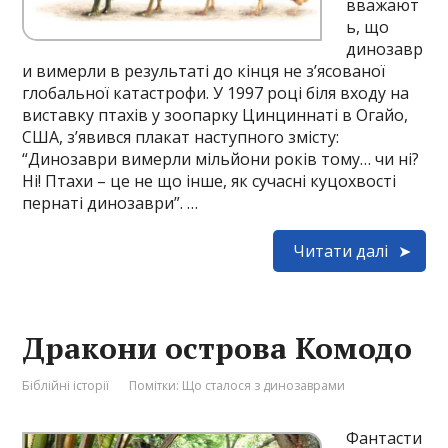
вважают
ь, що
динозавр
и вимерли в результаті до кінця не з’ясованої
глобальної катастрофи. У 1997 році біля входу на
виставку птахів у зоопарку Цинциннаті в Огайо,
США, з’явився плакат наступного змісту:
“Динозаври вимерли мільйони років тому… чи ні?
Ні! Птахи – це не що інше, як сучасні куцохвості
пернаті динозаври”. …
Читати далі
Дракони острова Комодо
Біблійні історії
Помітки:
Що сталося з динозаврами
Фантасти