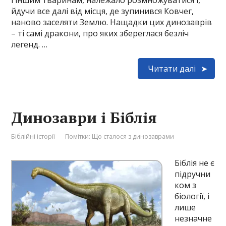
і іншим тваринам, належало розмножуватися і,
йдучи все далі від місця, де зупинився Ковчег,
наново заселяти Землю. Нащадки цих динозаврів
– ті самі дракони, про яких збереглася безліч
легенд. …
Читати далі
Динозаври і Біблія
Біблійні історії
Помітки:
Що сталося з динозаврами
Біблія не є
підручни
ком з
біології, і
лише
незначне