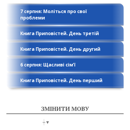
7 серпня: Моліться про свої
проблеми
Книга Приповістей. День третій
Книга Приповістей. День другий
6 серпня: Щасливі сім’ї
Книга Приповістей. День перший
ЗМІНИТИ МОВУ
Select Language
▼