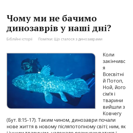
Чому ми не бачимо
динозаврів у наші дні?
Біблійні історії
Помітки:
Що сталося з динозаврами
Коли
закінчивс
я
Всесвітні
й Потоп,
Ной, його
сім’я і
тварини
вийшли з
Ковчегу
(Бут. 8:15-17). Таким чином, динозаври почали
нове життя в новому післяпотопному світі; ним, як