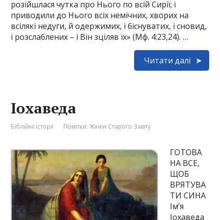
розійшлася чутка про Нього по всій Сирії; і
приводили до Нього всіх немічних, хворих на
всілякі недуги, й одержимих, і біснуватих, і сновид,
і розслаблених – і Він зціляв їх» (Мф. 4:23,24). …
Читати далі
Іохаведа
Біблійні історії
Помітки:
Жінки Старого Завіту
ГОТОВА
НА ВСЕ,
ЩОБ
ВРЯТУВА
ТИ СИНА
Ім’я
Іохаведа