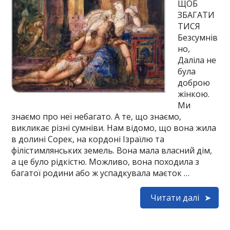
ЩОБ
ЗБАГАТИ
ТИСЯ
Безсумнів
но,
Даліла не
була
доброю
жінкою.
Ми
знаємо про неї небагато. А те, що знаємо,
викликає різні сумніви. Нам відомо, що вона жила
в долині Сорек, на кордоні Ізраїлю та
філістимлянських земель. Вона мала власний дім,
а це було рідкістю. Можливо, вона походила з
багатої родини або ж успадкувала маєток …
Читати далі