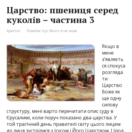
Царство: пшениця серед
куколів – частина 3
Христос
Помітки:
Ісус Якого я не знав
Якщо в
мене
з’являєть
ся спокуса
розгляда
ти
Царство
Боже як
ще одну
силову
структуру, мені варто перечитати опис суду в
Єрусалимі, коли поруч показано два царства. У
той трагічний день правителі світу цього лицем
до лиця зустрілися з Ісусом і Його Царством. І Ірод,