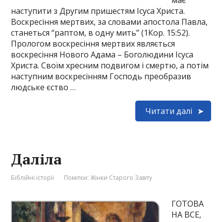
має
наступити з Другим пришестям Ісуса Христа.
Воскресіння мертвих, за словами апостола Павла,
станеться “раптом, в одну мить” (1Кор. 15:52).
Прологом воскресіння мертвих являється
воскресіння Нового Адама – Боголюдини Ісуса
Христа. Своїм хресним подвигом і смертю, а потім
наступним воскресінням Господь преобразив
людське єство …
Читати далі
Даліла
Біблійні історії
Помітки:
Жінки Старого Завіту
ГОТОВА
НА ВСЕ,