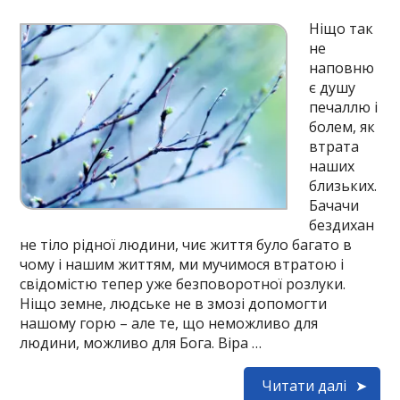
Ніщо так
не
наповню
є душу
печаллю і
болем, як
втрата
наших
близьких.
Бачачи
бездихан
не тіло рідної людини, чиє життя було багато в
чому і нашим життям, ми мучимося втратою і
свідомістю тепер уже безповоротної розлуки.
Ніщо земне, людське не в змозі допомогти
нашому горю – але те, що неможливо для
людини, можливо для Бога. Віра …
Читати далі