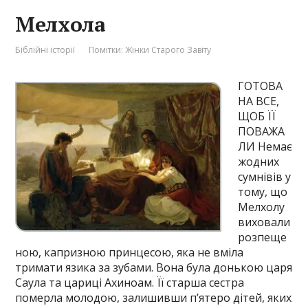
Мелхола
Біблійні історії
Помітки:
Жінки Старого Завіту
ГОТОВА
НА ВСЕ,
ЩОБ ЇЇ
ПОВАЖА
ЛИ Немає
жодних
сумнівів у
тому, що
Мелхолу
виховали
розпеще
ною, капризною принцесою, яка не вміла
тримати язика за зубами. Вона була донькою царя
Саула та цариці Ахиноам. Її старша сестра
померла молодою, залишивши п’ятеро дітей, яких