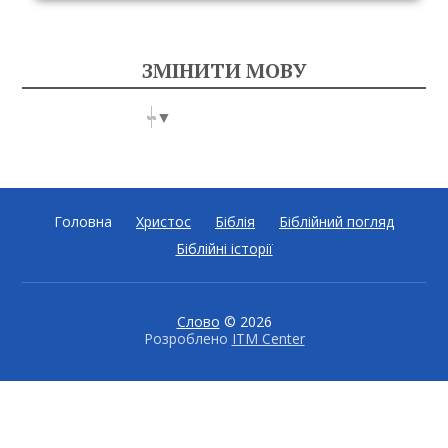
ЗМІНИТИ МОВУ
Select Language
▼
Головна
Христос
Біблія
Біблійний погляд
Біблійні історії
Слово
© 2026
Розроблено
ITM Center