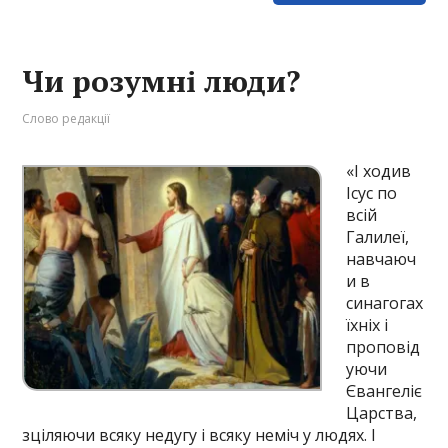
Чи розумні люди?
Слово редакції
«І ходив
Ісус по
всій
Галилеї,
навчаюч
и в
синагогах
їхніх і
проповід
уючи
Євангеліє
Царства,
зціляючи всяку недугу і всяку неміч у людях. І