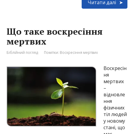
Читати далі
Що таке воскресіння
мертвих
Біблійний погляд
Помітки:
Воскресіння мертвих
Воскресін
ня
мертвих
–
відновле
ння
фізичних
тіл людей
у новому
стані, що