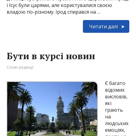
і Ісус були царями, але користувалися своєю
владою по-різному. Ірод спирався на …
Читати далі
Бути в курсі новин
Слово редакції
Є багато
відомих
висловів,
які
грають
на
людських
емоціях,