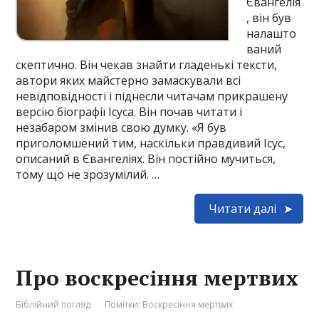
Євангелія
, він був
налашто
ваний
скептично. Він чекав знайти гладенькі тексти,
автори яких майстерно замаскували всі
невідповідності і піднесли читачам прикрашену
версію біографії Ісуса. Він почав читати і
незабаром змінив свою думку. «Я був
приголомшений тим, наскільки правдивий Ісус,
описаний в Євангеліях. Він постійно мучиться,
тому що не зрозумілий. …
Читати далі
Про воскресіння мертвих
Біблійний погляд
Помітки:
Воскресіння мертвих