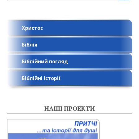
г
а
ц
Христос
і
Біблія
я
з
Біблійний погляд
а
п
Біблійні історії
и
с
НАШІ ПРОЕКТИ
і
в