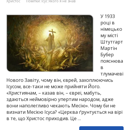
Христос
Помітки:
Ісус Якого я не знав
У 1933
році в
німецько
му місті
Штутгарт
Мартін
Бубер
пояснюва
в
тлумачеві
Нового Завіту, чому він, єврей, захоплюючись
Ісусом, все-таки не може прийняти Його.
«Християнам, – казав він, – євреї, мабуть,
здаються неймовірно упертим народом, адже
вони наполегливо чекають Месію». Чому би не
визнати Месією Ісуса? «Церква ґрунтується на вірі
в те, що Христос приходив. Це …