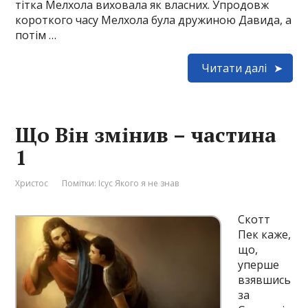
тітка Мелхола виховала як власних. Упродовж
короткого часу Мелхола була дружиною Давида, а
потім …
Читати далі
Що Він змінив – частина
1
Христос
Помітки:
Ісус Якого я не знав
Скотт
Пек каже,
що,
уперше
взявшись
за