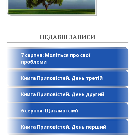
НЕДАВНІ ЗАПИСИ
7 серпня: Моліться про свої
проблеми
Книга Приповістей. День третій
Книга Приповістей. День другий
6 серпня: Щасливі сім’ї
Книга Приповістей. День перший