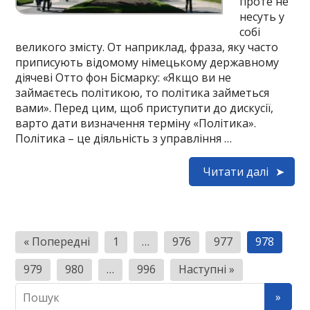
проте не
несуть у
собі
великого змісту. От наприклад, фраза, яку часто
приписують відомому німецькому державному
діячеві Отто фон Бісмарку: «Якщо ви не
займаєтесь політикою, то політика займеться
вами». Перед цим, щоб приступити до дискусії,
варто дати визначення терміну «Політика».
Політика – це діяльність з управління …
Читати далі
Н
« Попередні
1
…
976
977
978
а
979
980
…
996
Наступні »
в
і