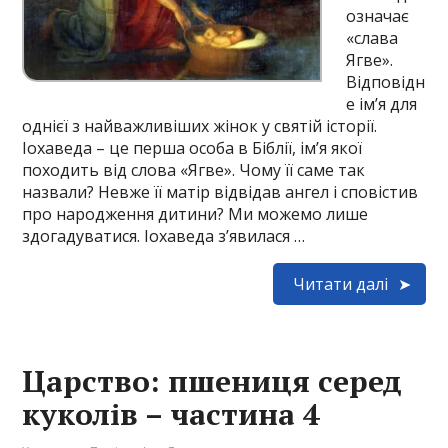
означає
«слава
Ягве».
Відповідн
е ім’я для
однієї з найважливіших жінок у святій історії.
Іохаведа – це перша особа в Біблії, ім’я якої
походить від слова «Ягве». Чому її саме так
назвали? Невже її матір відвідав ангел і сповістив
про народження дитини? Ми можемо лише
здогадуватися. Іохаведа з’явилася …
Читати далі
Царство: пшениця серед
куколів – частина 4