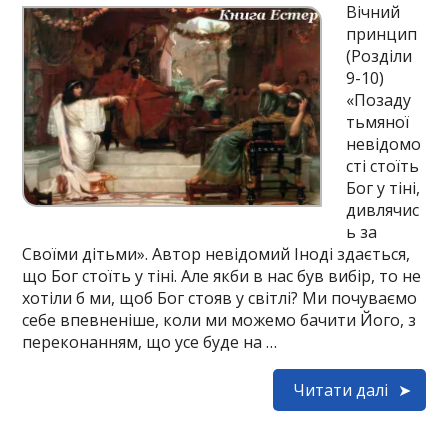
Вічний
принцип
(Розділи
9-10)
«Позаду
тьмяної
невідомо
сті стоїть
Бог у тіні,
дивлячис
ь за
Своїми дітьми». Автор невідомий Іноді здається,
що Бог стоїть у тіні. Але якби в нас був вибір, то не
хотіли б ми, щоб Бог стояв у світлі? Ми почуваємо
себе впевненіше, коли ми можемо бачити Його, з
переконанням, що усе буде на …
Читати далі