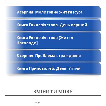
9 серпня: Молитовне життя Ісуса
Книга Екклезіястова. День перший
Книга Екклезіястова [Життя
Насолоди]
8 серпня: Проблема страждання
Книга Приповістей. День п’ятий
ЗМІНИТИ МОВУ
Select Language
▼