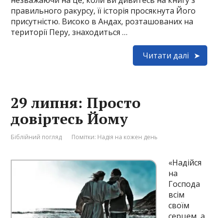
незважаючи на це, коли ви дивитесь на книгу з
правильного ракурсу, її історія просякнута Його
присутністю. Високо в Андах, розташованих на
території Перу, знаходиться …
Читати далі
29 липня: Просто
довіртесь Йому
Біблійний погляд
Помітки:
Надія на кожен день
«Надійся
на
Господа
всім
своїм
серцем, а