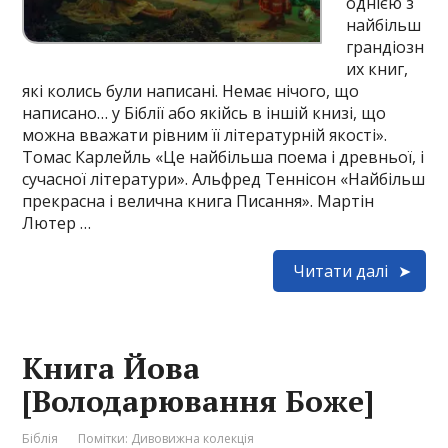
однією з
найбільш
грандіозн
их книг,
які колись були написані. Немає нічого, що
написано… у Біблії або якійсь в іншій книзі, що
можна вважати рівним її літературній якості».
Томас Карлейль «Це найбільша поема і древньої, і
сучасної літератури». Альфред Теннісон «Найбільш
прекрасна і велична книга Писання». Мартін
Лютер …
Читати далі
Книга Йова
[Володарювання Боже]
Біблія
Помітки:
Дивовижна колекція