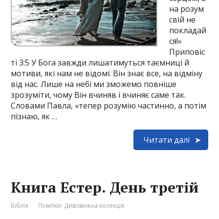
на розум
свій не
покладай
ся!»
Приповіс
ті 3:5 У Бога завжди лишатимуться таємниці й
мотиви, які нам не відомі. Він знає все, на відміну
від нас. Лише на небі ми зможемо повніше
зрозуміти, чому Він вчиняв і вчиняє саме так.
Словами Павла, «тепер розумію частинно, а потім
пізнаю, як …
Читати далі
Книга Естер. День третій
Біблія
Помітки:
Дивовижна колекція