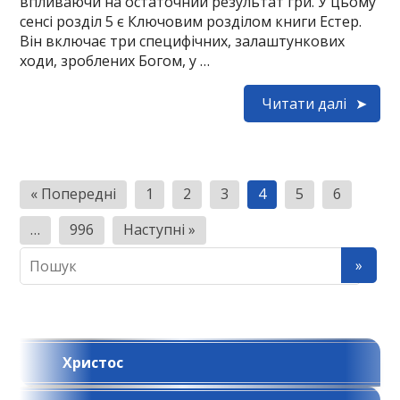
впливаючи на остаточний результат гри. У цьому
сенсі розділ 5 є Ключовим розділом книги Естер.
Він включає три специфічних, залаштункових
ходи, зроблених Богом, у …
Читати далі
Н
« Попередні
1
2
3
4
5
6
а
…
996
Наступні »
в
і
г
а
ц
Христос
і