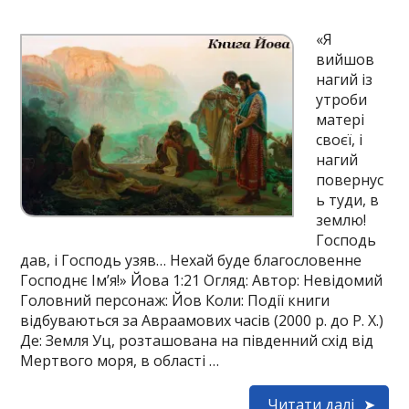
«Я
вийшов
нагий із
утроби
матері
своєї, і
нагий
повернус
ь туди, в
землю!
Господь
дав, і Господь узяв… Нехай буде благословенне
Господнє Ім’я!» Йова 1:21 Огляд: Автор: Невідомий
Головний персонаж: Йов Коли: Події книги
відбуваються за Авраамових часів (2000 р. до Р. Х.)
Де: Земля Уц, розташована на південний схід від
Мертвого моря, в області …
Читати далі