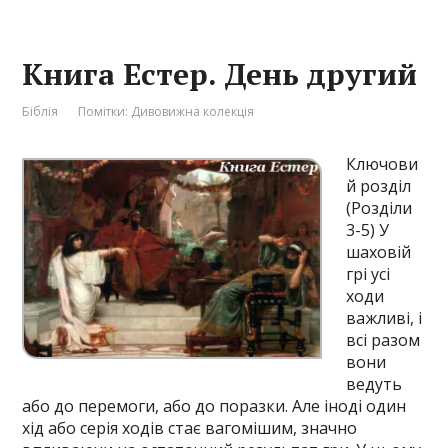
Книга Естер. День другий
Біблія
Помітки:
Дивовижна колекція
Ключови
й розділ
(Розділи
3-5) У
шаховій
грі усі
ходи
важливі, і
всі разом
вони
ведуть
або до перемоги, або до поразки. Але іноді один
хід або серія ходів стає вагомішим, значно