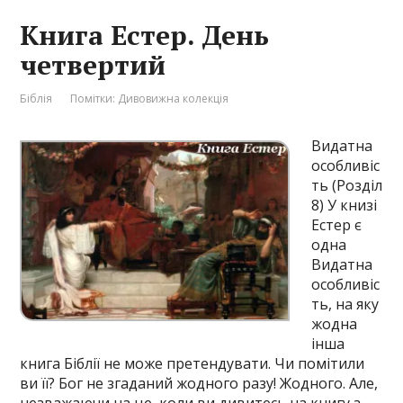
Книга Естер. День
четвертий
Біблія
Помітки:
Дивовижна колекція
Видатна
особливіс
ть (Розділ
8) У книзі
Естер є
одна
Видатна
особливіс
ть, на яку
жодна
інша
книга Біблії не може претендувати. Чи помітили
ви її? Бог не згаданий жодного разу! Жодного. Але,