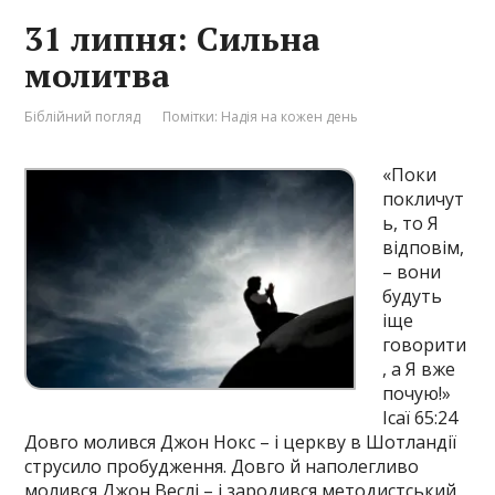
31 липня: Сильна
молитва
Біблійний погляд
Помітки:
Надія на кожен день
«Поки
покличут
ь, то Я
відповім,
– вони
будуть
іще
говорити
, а Я вже
почую!»
Ісаї 65:24
Довго молився Джон Нокс – і церкву в Шотландії
струсило пробудження. Довго й наполегливо
молився Джон Веслі – і зародився методистський