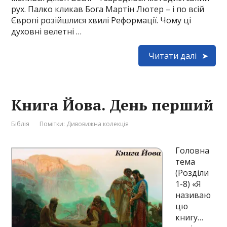
рух. Палко кликав Бога Мартін Лютер – і по всій
Європі розійшлися хвилі Реформації. Чому ці
духовні велетні …
Читати далі
Книга Йова. День перший
Біблія
Помітки:
Дивовижна колекція
Головна
тема
(Розділи
1-8) «Я
називаю
цю
книгу…