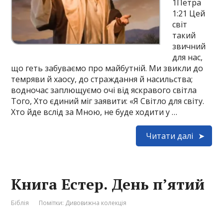
1Петра
1:21 Цей
світ
такий
звичний
для нас,
що геть забуваємо про майбутній. Ми звикли до
темряви й хаосу, до страждання й насильства;
водночас заплющуємо очі від яскравого світла
Того, Хто єдиний міг заявити: «Я Світло для світу.
Хто йде вслід за Мною, не буде ходити у …
Читати далі
Книга Естер. День п’ятий
Біблія
Помітки:
Дивовижна колекція