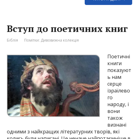
Вступ до поетичних книг
Біблія
Помітки:
Дивовижна колекція
Поетичні
книги
показуют
ь нам
серце
ізраїлево
го
народу, і
вони
також
визнані
одними з найкращих літературних творів, які
колись були написані. Це неначе найпотаємніше в