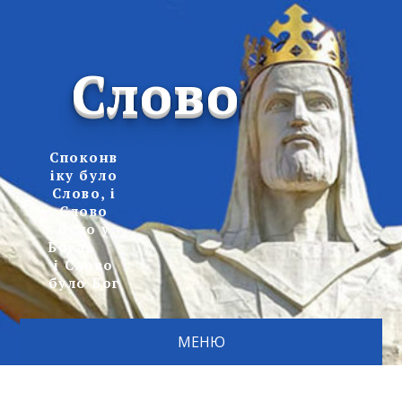
Слово
Споконв
іку було
Слово, і
Слово
було у
Бога,
і Слово
було Бог
МЕНЮ