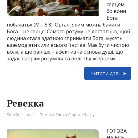
серцем,
бо вони
Бога
побачать» (Мт. 5:8). Орган, яким можна бачити
Бога – це серце. Самого розуму не достатньо; щоб
людина стала здатною сприймати Бога, мусять
взаємодіяти сили всього її єства. Має бути чистою
воля, а ще раніше – афективна основа душі, що
задає напрям розумові та волі. Під «серцем» …
Читати далі
Ревекка
Біблійні історії
Помітки:
Жінки Старого Завіту
ГОТОВА
НА ВСЕ,