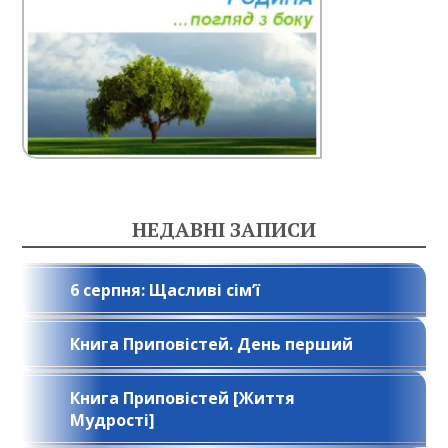
НЕДАВНІ ЗАПИСИ
6 серпня: Щасливі сім’ї
Книга Приповістей. День перший
Книга Приповістей [Життя
Мудрості]