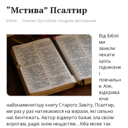
“Мстива” Псалтир
Біблія
Помітки:
Про Біблію з Андрієм Десницьким
Від Біблії
ми
звикли
чекати
щось
піднесене
і
повчальн
е. Але,
відкрива
ючи
найзнаменитішу книгу Старого Завіту, Псалтир,
ми раз у раз натикаємося на вирази, які сильно
нас бентежать. Автор відверто бажає зла своїм
ворогам, радіє їхнім нещастям… Хіба може так