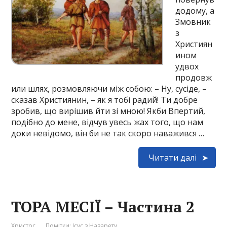
додому, а
Змовник
з
Християн
ином
удвох
продовж
или шлях, розмовляючи між собою: – Ну, сусіде, –
сказав Християнин, – як я тобі радий! Ти добре
зробив, що вирішив йти зі мною! Якби Впертий,
подібно до мене, відчув увесь жах того, що нам
доки невідомо, він би не так скоро наважився …
Читати далі
ТОРА МЕСІЇ – Частина 2
Христос
Помітки:
Ісус з Назарету