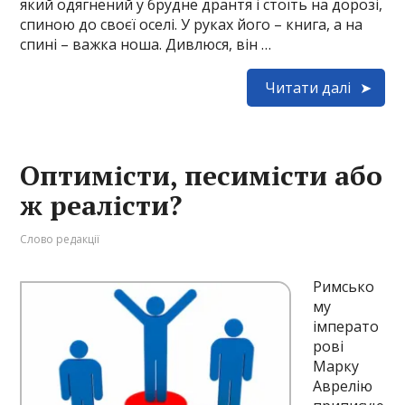
який одягнений у брудне дрантя і стоїть на дорозі,
спиною до своєї оселі. У руках його – книга, а на
спині – важка ноша. Дивлюся, він …
Читати далі
Оптимісти, песимісти або
ж реалісти?
Слово редакції
Римсько
му
імперато
рові
Марку
Аврелію