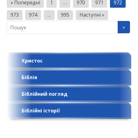
Н
« Попередні
1
…
970
971
972
а
973
974
…
995
Наступні »
в
і
г
а
ц
Христос
і
Біблія
я
з
Біблійний погляд
а
п
Біблійні історії
и
с