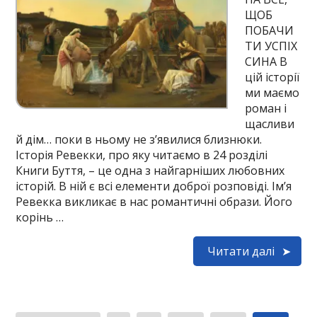
ЩОБ
ПОБАЧИ
ТИ УСПІХ
СИНА В
цій історії
ми маємо
роман і
щасливи
й дім… поки в ньому не з’явилися близнюки.
Історія Ревекки, про яку читаємо в 24 розділі
Книги Буття, – це одна з найгарніших любовних
історій. В ній є всі елементи доброї розповіді. Ім’я
Ревекка викликає в нас романтичні образи. Його
корінь …
Читати далі