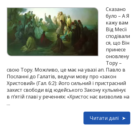
Сказано
було – А Я
кажу вам
Від Месії
сподівали
ся, що Він
принесе
оновлену
Тору –
свою Тору. Можливо, це має на увазі ап. Павло в
Посланні до Галатів, ведучи мову про «закон
Христовий» (Гал. 6:2): його сильний і пристрасний
захист свободи від юдейського Закону кульмінує
в п’ятій главі у реченнях: «Христос нас визволив на
…
Читати далі