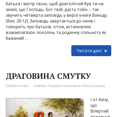
батька і матір твою, щоб довголітній був ти на
землі, що Господь, Бог твій, дасть тобі» – так
звучить четверта заповідь у версії книги Виходу
(Вих. 20:12). Заповідь звертається до синів і
говорить про батьків, отож, встановлює
взаємозв’язок поколінь та родинну спільноту як
бажаний …
Читати далі
ДРАГОВИНА СМУТКУ
Біблійні історії
Помітки:
Подорож пілігрима в Небесну країну
І от бачу,
що
Впертий
повернув