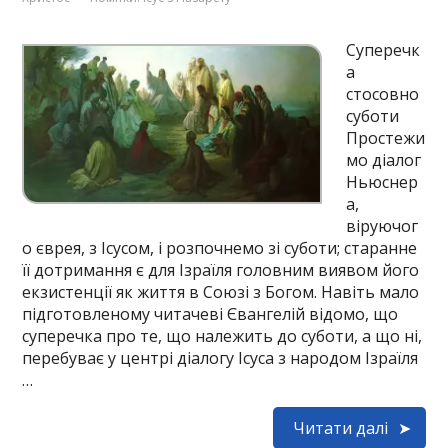
Суперечк
а
стосовно
суботи
Простежи
мо діалог
Ньюснер
а,
віруючог
о єврея, з Ісусом, і розпочнемо зі суботи; старанне
її дотримання є для Ізраїля головним виявом його
екзистенції як життя в Союзі з Богом. Навіть мало
підготовленому читачеві Євангелій відомо, що
суперечка про те, що належить до суботи, а що ні,
перебуває у центрі діалогу Ісуса з народом Ізраїля
…
Читати далі