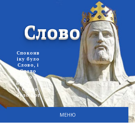
Слово
Споконв
іку було
Слово, і
Слово
було у
Бога,
і Слово
було Бог
МЕНЮ