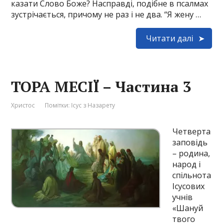
казати Слово Боже? Насправді, подібне в псалмах
зустрічається, причому не раз і не два. “Я жену …
Читати далі
ТОРА МЕСІЇ – Частина 3
Христос
Помітки:
Ісус з Назарету
Четверта
заповідь
– родина,
народ і
спільнота
Ісусових
учнів
«Шануй
твого