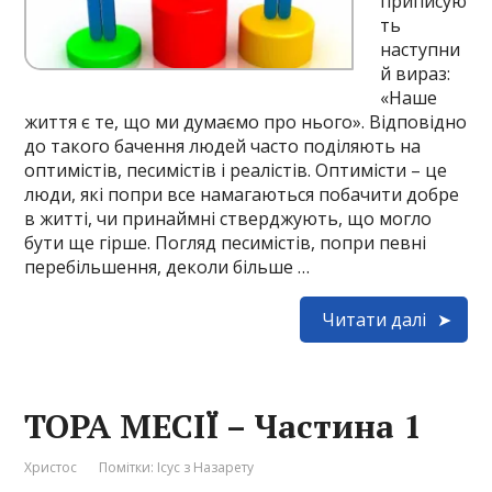
приписую
ть
наступни
й вираз:
«Наше
життя є те, що ми думаємо про нього». Відповідно
до такого бачення людей часто поділяють на
оптимістів, песимістів і реалістів. Оптимісти – це
люди, які попри все намагаються побачити добре
в житті, чи принаймні стверджують, що могло
бути ще гірше. Погляд песимістів, попри певні
перебільшення, деколи більше …
Читати далі
ТОРА МЕСІЇ – Частина 1
Христос
Помітки:
Ісус з Назарету