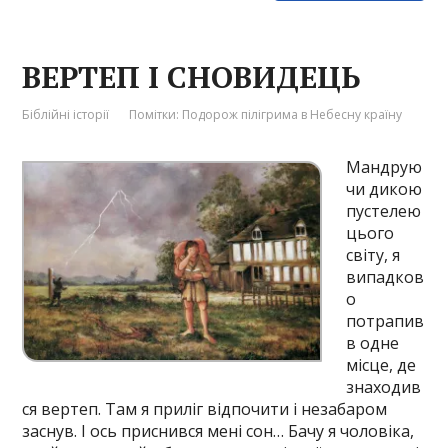
ВЕРТЕП І СНОВИДЕЦЬ
Біблійні історії
Помітки:
Подорож пілігрима в Небесну країну
Мандрую
чи дикою
пустелею
цього
світу, я
випадков
о
потрапив
в одне
місце, де
знаходив
ся вертеп. Там я приліг відпочити і незабаром
заснув. І ось приснився мені сон… Бачу я чоловіка,