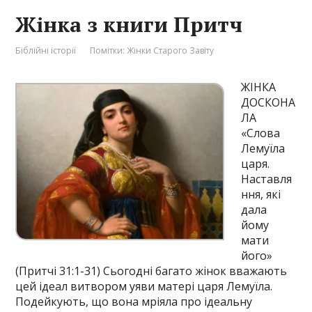
Жінка з книги Притч
Біблійні історії
Помітки:
Жінки Старого Завіту
ЖІНКА
ДОСКОНА
ЛА
«Слова
Лемуїла
царя.
Наставля
ння, які
дала
йому
мати
його»
(Притчі 31:1-31) Сьогодні багато жінок вважають
цей ідеал витвором уяви матері царя Лемуїла.
Подейкують, що вона мріяла про ідеальну