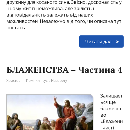
дружину для коханого сина. Звісно, досконалість у
цьому житті неможлива, але зрілість і
відповідальність залежать від наших
можливостей. Незалежно від того, чи описана тут
постать …
Читати далі
БЛАЖЕНСТВА – Частина 4
Христос
Помітки:
Ісус з Назарету
Залишаєт
ься ще
блаженст
во
«Блаженн
і чисті