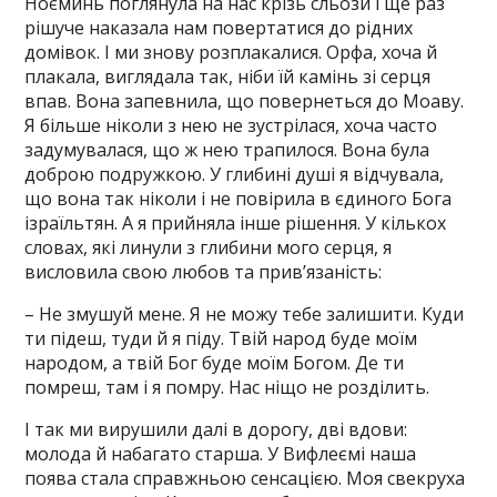
Ноєминь поглянула на нас крізь сльози і ще раз
рішуче наказала нам повертатися до рідних
домівок. І ми знову розплакалися. Орфа, хоча й
плакала, виглядала так, ніби їй камінь зі серця
впав. Вона запевнила, що повернеться до Моаву.
Я більше ніколи з нею не зустрілася, хоча часто
задумувалася, що ж нею трапилося. Вона була
доброю подружкою. У глибині душі я відчувала,
що вона так ніколи і не повірила в єдиного Бога
ізраїльтян. А я прийняла інше рішення. У кількох
словах, які линули з глибини мого серця, я
висловила свою любов та прив’язаність:
– Не змушуй мене. Я не можу тебе залишити. Куди
ти підеш, туди й я піду. Твій народ буде моїм
народом, а твій Бог буде моїм Богом. Де ти
помреш, там і я помру. Нас ніщо не розділить.
І так ми вирушили далі в дорогу, дві вдови:
молода й набагато старша. У Вифлеємі наша
поява стала справжньою сенсацією. Моя свекруха