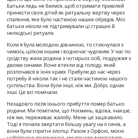
Батьки ледь не билися, щоб отримати привілей
принести своїх дітей як ритуальну жертву через
спалення, яке було частиною наших обрядів. Мої
батьки ніколи не підтримували ці страшні й
нелюдські ритуали.
Коли я була молодою дівчиною, то стикнулася з
чимось цілком іншим і водночас чудовим. У нас по
сусідству жила родина з чотирьох осіб, подружжя з
двома синами. Вони втекли від голоду, який
розпочався в їхніх краях. Прибули до нас через
потребу й ніколи так і не стали частиною нашого
суспільства. Вони були інші, ніж ми. Добрі, однак
інші. Це всі помічали.
Незадовго після їхнього прибуття помер батько
родини. Ми помітили, що Ноєминь, вдова, інакше,
ніж ми, переживає жалобу. Мене це зацікавило.
Тоді я почала звертати більшу увагу на її синів, а
вони були спритні хлопці. Разом з Орфою, моєю
найліпшою подружкою, ми почали домагатися