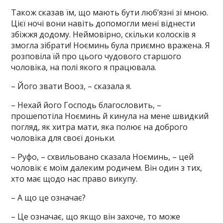
Також сказав їм, що мають бути люб’язні зі мною.
Цієї ночі вони навіть допомогли мені віднести
збіжжя додому. Неймовірно, скільки колосків я
змогла зібрати! Ноєминь була приємно вражена. Я
розповіла їй про цього чудового старшого
чоловіка, на полі якого я працювала.
– Його звати Вооз, – сказала я.
– Нехай його Господь благословить, –
прошепотіла Ноєминь й кинула на мене швидкий
погляд, як хитра мати, яка полює на доброго
чоловіка для своєї доньки.
– Руфо, – схвильовано сказала Ноєминь, – цей
чоловік є моїм далеким родичем. Він один з тих,
хто має щодо нас право викупу.
– А що це означає?
– Це означає, що якщо він захоче, то може