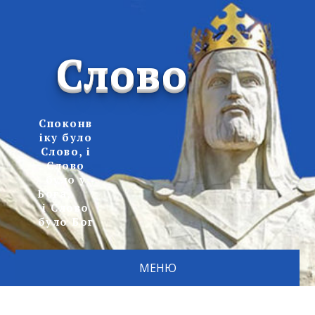
Слово
Споконв
іку було
Слово, і
Слово
було у
Бога,
і Слово
було Бог
МЕНЮ