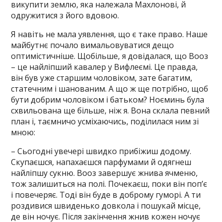
викупити землю, яка належала Махлонові, й
одружитися з його вдовою.
Я навіть не мала уявлення, що є таке право. Наше
майбутнє почало вимальовуватися дещо
оптимістичніше. Щобільше, я довідалася, що Вооз
– це найліпший кавалер у Вифлеємі. Це правда,
він був уже старшим чоловіком, зате багатим,
статечним і шанованим. А що ж ще потрібно, щоб
бути добрим чоловіком і батьком? Ноєминь була
схвильована ще більше, ніж я. Вона склала певний
план і, таємничо усміхаючись, поділилася ним зі
мною:
– Сьогодні увечері швидко прибіжиш додому.
Скупаєшся, напахаєшся парфумами й одягнеш
найліпшу сукню. Вооз завершує жнива ячменю,
тож залишиться на полі. Почекаєш, поки він поп’є
і повечеряє. Тоді він буде в доброму гуморі. А ти
роздивися швиденько довкола і пошукай місце,
де він ночує. Після закінчення жнив кожен ночує