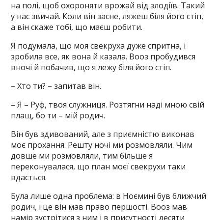
на полі, щоб охороняти врожай від злодіїв. Такий
у нас звичай. Коли він засне, ляжеш біля його стіп,
а він скаже тобі, що маєш робити.
Я подумала, що моя свекруха дуже спритна, і
зробила все, як вона й казала. Вооз пробудився
вночі й побачив, що я лежу біля його стіп.
– Хто ти? – запитав він.
– Я – Руф, твоя служниця. Розтягни наді мною свій
плащ, бо ти – мій родич.
Він був здивований, але з приємністю виконав
моє прохання. Решту ночі ми розмовляли. Чим
довше ми розмовляли, тим більше я
переконувалася, що план моєї свекрухи таки
вдасться.
Була лише одна проблема: в Ноємині був ближчий
родич, і це він мав право першості. Вооз мав
намір зустрітися з ним і в присутності десяти