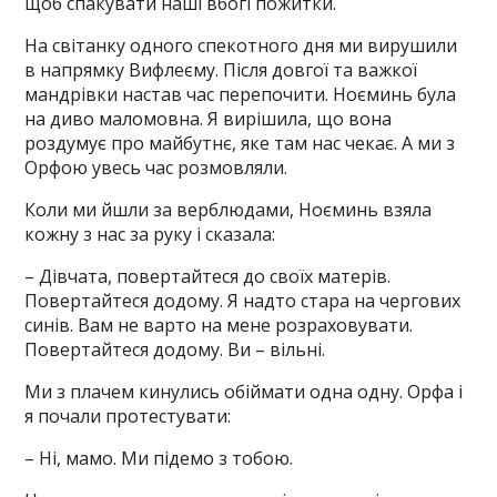
щоб спакувати наші вбогі пожитки.
На світанку одного спекотного дня ми вирушили
в напрямку Вифлеєму. Після довгої та важкої
мандрівки настав час перепочити. Ноєминь була
на диво маломовна. Я вирішила, що вона
роздумує про майбутнє, яке там нас чекає. А ми з
Орфою увесь час розмовляли.
Коли ми йшли за верблюдами, Ноєминь взяла
кожну з нас за руку і сказала:
– Дівчата, повертайтеся до своїх матерів.
Повертайтеся додому. Я надто стара на чергових
синів. Вам не варто на мене розраховувати.
Повертайтеся додому. Ви – вільні.
Ми з плачем кинулись обіймати одна одну. Орфа і
я почали протестувати:
– Ні, мамо. Ми підемо з тобою.