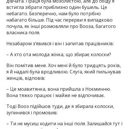
дівчата. Праця була мозолистою, але до обіду я
встигла зібрати приблизно один бушель. Це
небагато. Безперечно, нам було потрібно
набагато більше. Під час перерви я випадково
почула, як інші розмовляли про Вооза, багатого
власника поля.
Незабаром з’явився і він і запитав працівників:
– А хто ота молода жінка, що збирає колоски?
Він помітив мене. Хоч мені й було тридцять років,
я й надалі була вродливою. Слуга, який пильнував
женців, відповів:
– Це моавитянка, вона прийшла з Ноєминню.
Вона тяжко працює і майже не відпочиває.
Тоді Вооз підійшов туди, де я збирала колоски,
зупинився і промовив:
– Ти не мусиш ходити на інші поля. Залишайся тут і