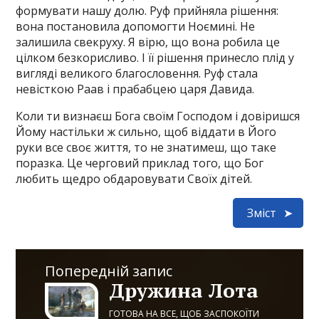
формувати нашу долю. Руф прийняла рішення:
вона постановила допомогти Ноємині. Не
залишила свекруху. Я вірю, що вона робила це
цілком безкорисливо. І її рішення принесло плід у
вигляді великого благословення. Руф стала
невісткою Раав і прабабцею царя Давида.
Коли ти визнаєш Бога своїм Господом і довіришся
Йому настільки ж сильно, щоб віддати в Його
руки все своє життя, то не знатимеш, що таке
поразка. Це черговий приклад того, що Бог
любить щедро обдаровувати Своїх дітей.
Зміст
Попередній запис
Дружина Лота
ГОТОВА НА ВСЕ, ЩОБ ЗАСПОКОЇТИ