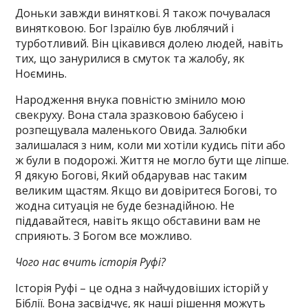
Доньки завжди виняткові. Я також почувалася
винятковою. Бог Ізраїлю був люблячий і
турботливий. Він цікавився долею людей, навіть
тих, що занурилися в смуток та жалобу, як
Ноєминь.
Народження внука повністю змінило мою
свекруху. Вона стала зразковою бабусею і
розпещувала маленького Овида. Залюбки
залишалася з ним, коли ми хотіли кудись піти або
ж були в подорожі. Життя не могло бути ще ліпше.
Я дякую Богові, Який обдарував нас таким
великим щастям. Якщо ви довіритеся Богові, то
жодна ситуація не буде безнадійною. Не
піддавайтеся, навіть якщо обставини вам не
сприяють. З Богом все можливо.
Чого нас вчить історія Руфі?
Історія Руфі – це одна з найчудовіших історій у
Біблії. Вона засвідчує, як наші рішення можуть