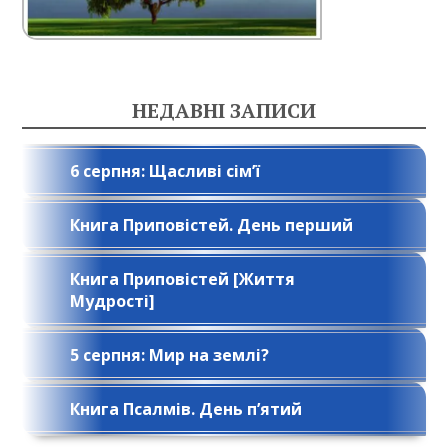
НЕДАВНІ ЗАПИСИ
6 серпня: Щасливі сім’ї
Книга Приповістей. День перший
Книга Приповістей [Життя
Мудрості]
5 серпня: Мир на землі?
Книга Псалмів. День п’ятий