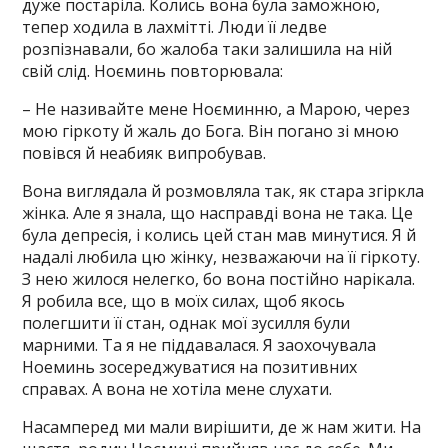
дуже постаріла. Колись вона була заможною,
тепер ходила в лахмітті. Люди її ледве
розпізнавали, бо жалоба таки залишила на ній
свій слід. Ноєминь повторювала:
– Не називайте мене Ноєминню, а Марою, через
мою гіркоту й жаль до Бога. Він погано зі мною
повівся й неабияк випробував.
Вона виглядала й розмовляла так, як стара згіркла
жінка. Але я знала, що насправді вона не така. Це
була депресія, і колись цей стан мав минутися. Я й
надалі любила цю жінку, незважаючи на її гіркоту.
З нею жилося нелегко, бо вона постійно нарікала.
Я робила все, що в моїх силах, щоб якось
полегшити її стан, однак мої зусилля були
марними. Та я не піддавалася. Я заохочувала
Ноеминь зосереджуватися на позитивних
справах. А вона не хотіла мене слухати.
Насамперед ми мали вирішити, де ж нам жити. На