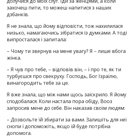
долучися до моїх слуг. Іди за женцями, а коли
захочеш пити, то можеш напитися з наших
дзбанків.
Я не знала, що йому відповісти, тож нахилилася
низько, намагаючись зібратися із думками. А тоді
випросталася і запитала:
– Чому ти звернув на мене увагу? Я – лише вбога
жінка.
– Я чув про тебе, – відповів він, – і про те, як ти
турбуєшся про свекруху. Господь, Бог Ізраїлю,
винагородить тебе за це.
Я вже знала, що між нами щось заіскрило. Я йому
сподобалася. Коли настала пора обіду, Вооз
запросив мене до себе. Він наказав своїм людям:
– Дозвольте їй збирати за вами. Залишіть для неї
снопи і допоможіть, якщо їй буде потрібна
допомога.