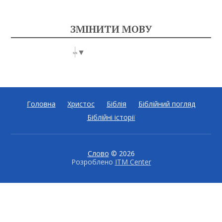
ЗМІНИТИ МОВУ
Select Language
▼
Головна
Христос
Біблія
Біблійний погляд
Біблійні історії
Слово
© 2026
Розроблено
ITM Center