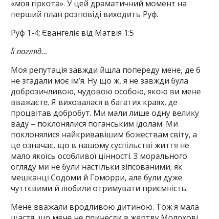
«моя гіркота». У цей драматичний момент на
перший план розповіді виходить Руф.
Руф 1-4; Євангеліє від Матвія 1:5
Її погляд…
Моя репутація завжди йшла попереду мене, де б
не згадали моє ім’я. Ну що ж, я не завжди була
доброзичливою, чудовою особою, якою ви мене
вважаєте. Я виховалася в багатих краях, де
процвітав добробут. Ми мали лише одну велику
ваду – поклонялися поганським ідолам. Ми
поклонялися найкривавішим божествам світу, а
це означає, що в нашому суспільстві життя не
мало якоїсь особливої цінності. З морального
огляду ми не були настільки зіпсованими, як
мешканці Содоми й Гоморри, але були дуже
чуттєвими й любили отримувати приємність.
Мене вважали вродливою дитиною. Тож я мала
щастя, що мене не принесли в жертву Молохові.