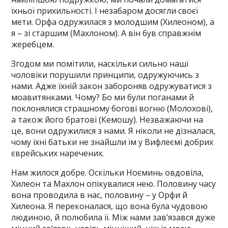
їхньої прихильності. І незабаром досягли своєї
мети. Орфа одружилася з молодшим (Хилеоном), а
я – зі старшим (Махлоном). А він був справжнім
жеребцем.
Згодом ми помітили, наскільки сильно наші
чоловіки порушили принципи, одружуючись з
нами. Адже їхній закон забороняв одружуватися з
моавитянками. Чому? Бо ми були поганами й
поклонялися страшному богові вогню (Молохові),
а також його братові (Кемошу). Незважаючи на
це, вони одружилися з нами. Я ніколи не дізналася,
чому їхні батьки не знайшли їм у Вифлеємі добрих
єврейських наречених.
Нам жилося добре. Оскільки Ноєминь овдовіла,
Хилеон та Махлон опікувалися нею. Половину часу
вона проводила в нас, половину – у Орфи й
Хилеона. Я переконалася, що вона була чудовою
людиною, й полюбила її. Між нами зав’язався дуже