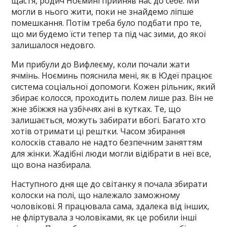
щастя, родич Ноємині прийняв нас до себе. Ми
могли в нього жити, поки не знайдемо ліпше
помешкання. Потім треба було подбати про те,
що ми будемо їсти тепер та під час зими, до якої
залишалося недовго.
Ми прибули до Вифлеєму, коли почали жати
ячмінь. Ноєминь пояснила мені, як в Юдеї працює
система соціальної допомоги. Кожен рільник, який
збирає колосся, проходить полем лише раз. Він не
жне збіжжя на узбіччях ані в кутках. Те, що
залишається, можуть забирати вбогі. Багато хто
хотів отримати ці рештки. Часом збирання
колосків ставало не надто безпечним заняттям
для жінки. Жадібні люди могли відібрати в неї все,
що вона назбирала.
Наступного дня ще до світанку я почала збирати
колоски на полі, що належало заможному
чоловікові. Я працювала сама, здалека від інших,
не фліртувала з чоловіками, як це робили інші