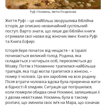
Руф і Ноєминь, Іветта Позднікова
Життя Руфі – це найбільш зворушлива біблійна
історія, де описано незвичайний суспільний
поступ. Варто знати, що лише дві біблійні книги
отримали свої назви від жіночих імен: Книга Руфі
та Книга Есфирі.
Історія бере початок від нещастя – в Ізраїлі
починається великий голод. Родина, яка
складається з чотирьох осіб, переселяється до
Моаву. Потім з Ноєминню трапилася найбільша
трагедія, яка тоді могла трапитися з жінкою, –
помер її чоловік. Це він заробляв на всю родину.
Після втрати чоловіка вдова була приречена жити
в бідності й злиднях. Ситуація ще погіршилася,
коли померли обидва сини Ноємині, залишивши її
з двома невістками. Ноєминь була в такому
розпачі, що змінила своє ім’я на Мара, що означає