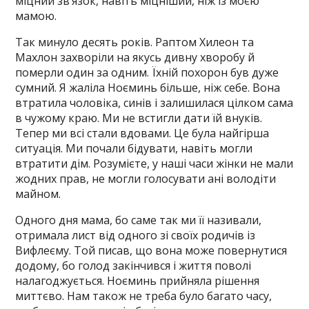
міцний зв’язок, навіть міцніший, ніж із моєю
мамою.
Так минуло десять років. Раптом Хилеон та
Махлон захворіли на якусь дивну хворобу й
померли один за одним. Їхній похорон був дуже
сумний. Я жаліла Ноєминь більше, ніж себе. Вона
втратила чоловіка, синів і залишилася цілком сама
в чужому краю. Ми не встигли дати їй внуків.
Тепер ми всі стали вдовами. Це була найгірша
ситуація. Ми почали бідувати, навіть могли
втратити дім. Розумієте, у наші часи жінки не мали
жодних прав, не могли голосувати ані володіти
майном.
Одного дня мама, бо саме так ми її називали,
отримала лист від одного зі своїх родичів із
Вифлеєму. Той писав, що вона може повернутися
додому, бо голод закінчився і життя поволі
налагоджується. Ноєминь прийняла рішення
миттєво. Нам також не треба було багато часу,