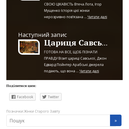
СВОЮ ЦІКАВІСТЬ Втеча Лота, Ігор
Мущенко Історія цієї жінки
нерозривно пов’язана ...
Читати далі
Наступний запис
Цариця Савська
ГОТОВА НА ВСЕ, ЩОБ ПІЗНАТИ
ПРАВДУ Візит цариці Савської, Джон
Едвард Пойнтер Арабські джерела
подають, що вона ...
Читати далі
Поділитися цим:
Facebook
Twitter
Позначки:
Жінки Старого Завіту