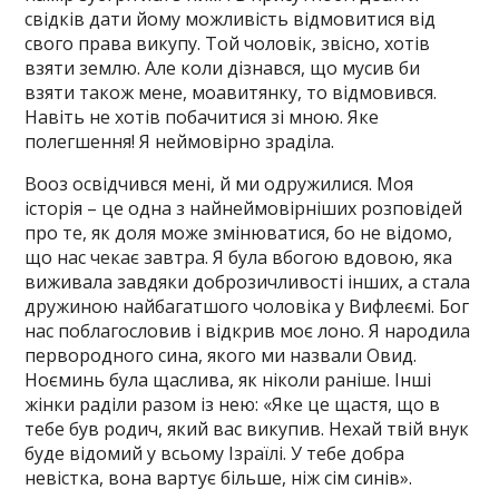
свідків дати йому можливість відмовитися від
свого права викупу. Той чоловік, звісно, хотів
взяти землю. Але коли дізнався, що мусив би
взяти також мене, моавитянку, то відмовився.
Навіть не хотів побачитися зі мною. Яке
полегшення! Я неймовірно зраділа.
Вооз освідчився мені, й ми одружилися. Моя
історія – це одна з найнеймовірніших розповідей
про те, як доля може змінюватися, бо не відомо,
що нас чекає завтра. Я була вбогою вдовою, яка
виживала завдяки доброзичливості інших, а стала
дружиною найбагатшого чоловіка у Вифлеємі. Бог
нас поблагословив і відкрив моє лоно. Я народила
первородного сина, якого ми назвали Овид.
Ноєминь була щаслива, як ніколи раніше. Інші
жінки раділи разом із нею: «Яке це щастя, що в
тебе був родич, який вас викупив. Нехай твій внук
буде відомий у всьому Ізраїлі. У тебе добра
невістка, вона вартує більше, ніж сім синів».