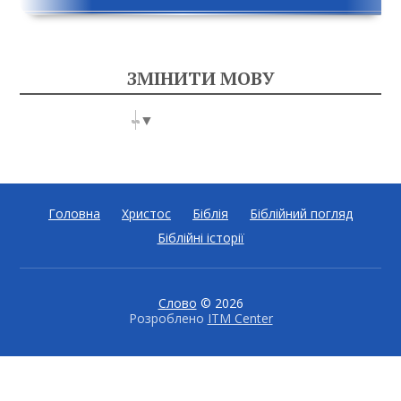
ЗМІНИТИ МОВУ
Select Language
▼
Головна
Христос
Біблія
Біблійний погляд
Біблійні історії
Слово
© 2026
Розроблено
ITM Center