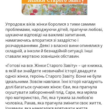
Упродовж віків жінки боролися з тими самими
проблемами, народжуючи дітей, прагнучи любові,
шукаючи відповіді на важливі запитання,
намагаючись впоратися зі заздрістю і
розчаруваннями. Деякі з власної вини опинялися у
складній, а інколи й безнадійній ситуації. Інші
ставали жертвою зовнішніх обставин.
«Готові на все. Жінки Старого Завіту» – це книжка,
в якій ви знайдете незвичайні історії двадцяти
одної жінки, героїнь Старого Завіту. Вони не були
ідеальними. Зовсім навпаки. Їхні історії нагадують
долі багатьох сучасних жінок: Єви, яка прагнула
скуштувати заборонений плід, Сари, яка мріяла
про материнство, Леї, яка тужила за любов’ю
чоловіка, Рахав, яка прагнула змінити своє життя,
Іохаведи, яка намагалася врятувати життя