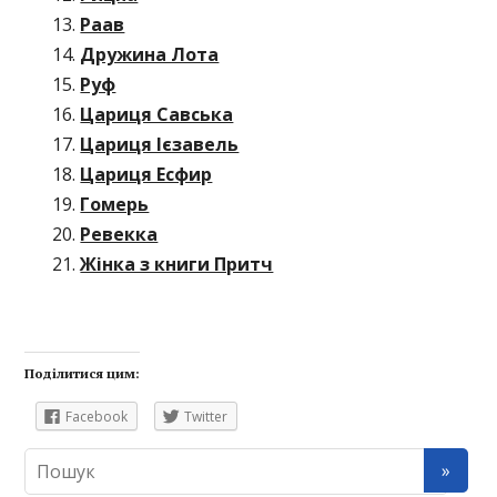
Раав
Дружина Лота
Руф
Цариця Савська
Цариця Ієзавель
Цариця Есфир
Гомерь
Ревекка
Жінка з книги Притч
Поділитися цим:
Facebook
Twitter