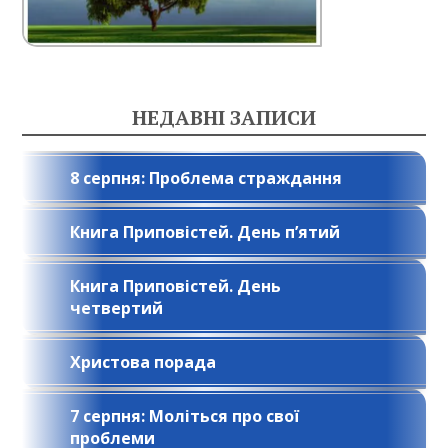
НЕДАВНІ ЗАПИСИ
8 серпня: Проблема страждання
Книга Приповістей. День п’ятий
Книга Приповістей. День
четвертий
Христова порада
7 серпня: Моліться про свої
проблеми