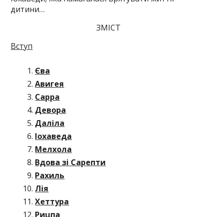
дитини…
ЗМІСТ
Вступ
Єва
Авигея
Сарра
Девора
Даліла
Іохаведа
Мелхола
Вдова зі Сарепти
Рахиль
Лія
Хеттура
Рицпа