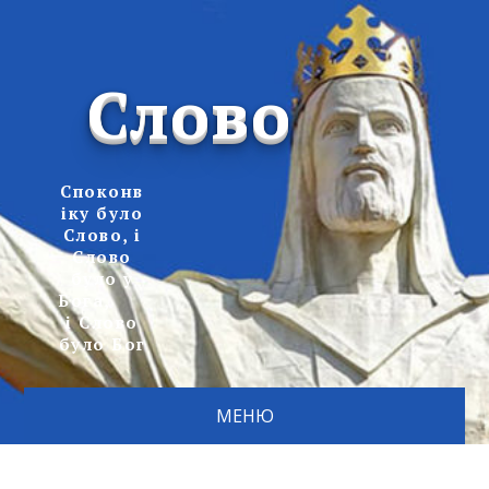
Слово
Споконв
іку було
Слово, і
Слово
було у
Бога,
і Слово
було Бог
МЕНЮ