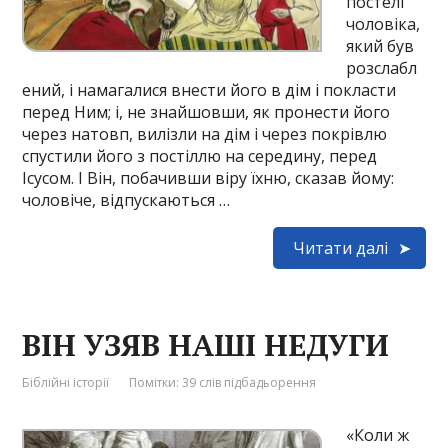
постелі
чоловіка,
який був
розслабл
ений, і намагалися внести його в дім і покласти
перед Ним; і, не знайшовши, як пронести його
через натовп, вилізли на дім і через покрівлю
спустили його з постіллю на середину, перед
Ісусом. І Він, побачивши віру їхню, сказав йому:
чоловіче, відпускаються …
Читати далі
ВІН УЗЯВ НАШІ НЕДУГИ
Біблійні історії
Помітки:
39 слів підбадьорення
«Коли ж