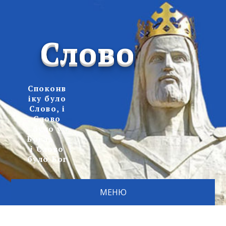
Слово
Споконв
іку було
Слово, і
Слово
було у
Бога,
і Слово
було Бог
МЕНЮ