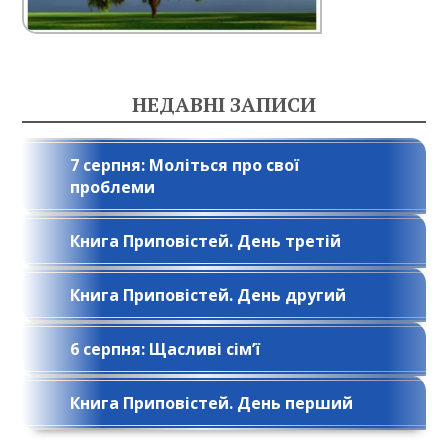
НЕДАВНІ ЗАПИСИ
7 серпня: Моліться про свої
проблеми
Книга Приповістей. День третій
Книга Приповістей. День другий
6 серпня: Щасливі сім’ї
Книга Приповістей. День перший