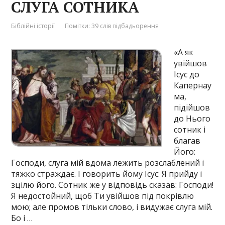
СЛУГА СОТНИКА
Біблійні історії
Помітки:
39 слів підбадьорення
«А як
увійшов
Ісус до
Капернау
ма,
підійшов
до Нього
сотник і
благав
Його:
Господи, слуга мій вдома лежить розслаблений і
тяжко страждає. І говорить йому Ісус: Я прийду і
зцілю його. Сотник же у відповідь сказав: Господи!
Я недостойний, щоб Ти увійшов під покрівлю
мою; але промов тільки слово, і видужає слуга мій.
Бо і …