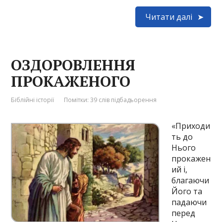
Читати далі
ОЗДОРОВЛЕННЯ
ПРОКАЖЕНОГО
Біблійні історії
Помітки:
39 слів підбадьорення
«Приходи
ть до
Нього
прокажен
ий і,
благаючи
Його та
падаючи
перед