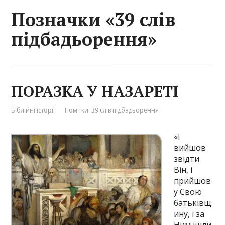
Позначки «39 слів
підбадьорення»
ПОРАЗКА У НАЗАРЕТІ
Біблійні історії
Помітки:
39 слів підбадьорення
«І
вийшов
звідти
Він, і
прийшов
у Свою
батьківщ
ину, і за