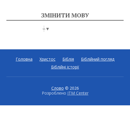
ЗМІНИТИ МОВУ
Select Language
▼
Головна
Христос
Біблія
Біблійний погляд
Біблійні історії
Слово
© 2026
Розроблено
ITM Center