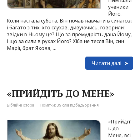
Ним ішли
ученики
Його.
Коли настала субота, Він почав навчати в синагозі;
і багато з тих, хто слухав, дивуючись, говорили:
звідки в Ньому це? Що за премудрість дана Йому,
і що за сили в руках Його? Хіба не тесля Він, син
Марії, брат Якова, …
Читати далі
«ПРИЙДІТЬ ДО МЕНЕ»
Біблійні історії
Помітки:
39 слів підбадьорення
«Прийдіт
ь до
Мене, всі