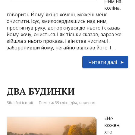
Ним на
коліна,
говорить Йому: якщо хочеш, можеш мене
очистити. Ісус, змилосердившись над ним,
простягнув руку, доторкнувся до нього і сказав
йому: хочу, очисться. І як тільки сказав, зараз же
зійшла з нього проказа, і він став чистим. І,
заборонивши йому, негайно відіслав його. І …
Читати далі
ДВА БУДИНКИ
Біблійні історії
Помітки:
39 слів підбадьорення
«Не
кожен,
хто