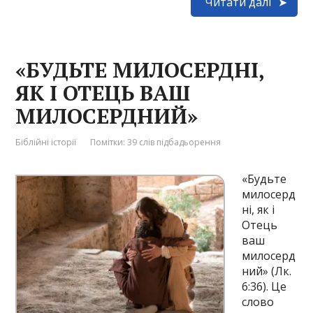
Читати далі
«БУДЬТЕ МИЛОСЕРДНІ,
ЯК І ОТЕЦЬ ВАШ
МИЛОСЕРДНИЙ»
Біблійні історії
Помітки:
39 слів підбадьорення
«Будьте
милосерд
ні, як і
Отець
ваш
милосерд
ний» (Лк.
6:36). Це
слово