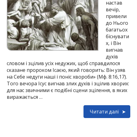
настав
вечір,
привели
до Нього
багатьох
біснувати
х, і Він
вигнав
духів
словом і зцілив усіх недужих, щоб справдилося
сказане пророком Ісаєю, який говорить: Він узяв
на Себе недуги наші і поніс хвороби» (Мф. 8:16,17).
Того вечора Ісус вигнав злих духів і зцілив хворих:
для нас звичними є подібні сцени зцілення, в яких
виражається …
Читати далі