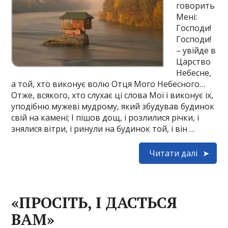
говорить
Мені:
Господи!
Господи!
– увійде в
Царство
Небесне,
а той, хто виконує волю Отця Мого Небесного…
Отже, всякого, хто слухає ці слова Мої і виконує їх,
уподібню мужеві мудрому, який збудував будинок
свій на камені; І пішов дощ, і розлилися річки, і
знялися вітри, і ринули на будинок той, і він …
Читати далі
«ПРОСІТЬ, І ДАСТЬСЯ
ВАМ»