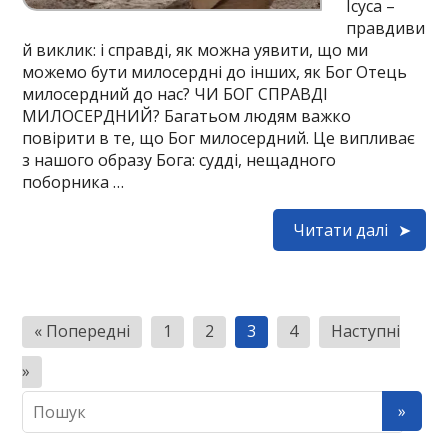
Ісуса –
правдиви
й виклик: і справді, як можна уявити, що ми
можемо бути милосердні до інших, як Бог Отець
милосердний до нас? ЧИ БОГ СПРАВДІ
МИЛОСЕРДНИЙ? Багатьом людям важко
повірити в те, що Бог милосердний. Це випливає
з нашого образу Бога: судді, нещадного
поборника …
Читати далі
Н
« Попередні
1
2
3
4
Наступні
а
»
в
і