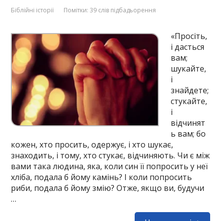
Біблійні історії
Помітки:
39 слів підбадьорення
«Просіть,
і дасться
вам;
шукайте,
і
знайдете;
стукайте,
і
відчинят
ь вам; бо
кожен, хто просить, одержує, і хто шукає,
знаходить, і тому, хто стукає, відчиняють. Чи є між
вами така людина, яка, коли син її попросить у неї
хліба, подала б йому камінь? І коли попросить
риби, подала б йому змію? Отже, якщо ви, будучи
…