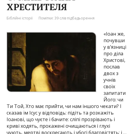
ХРЕСТИТЕЛЯ
Біблійні історії
Помітки:
39 слів підбадьорення
«Іоан же,
почувши
у в’язниці
про діла
Христові,
послав
двох з
учнів
своїх
запитати
Його: чи
Ти Той, Хто має прийти, чи нам іншого чекати? І
сказав їм Ісус у відповідь: підіть та розкажіть
Іоанові, що чуєте і бачите: сліпі прозрівають і
криві ходять, прокажені очищаються і глухі
чують, мертві воскресають і убогі благовістять; і …