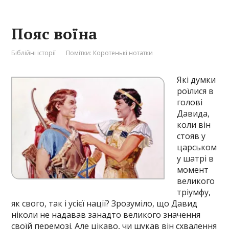
Пояс воїна
Біблійні історії
Помітки:
Коротенькі нотатки
Які думки
роїлися в
голові
Давида,
коли він
стояв у
царськом
у шатрі в
момент
великого
тріумфу,
як свого, так і усієї нації? Зрозуміло, що Давид
ніколи не надавав занадто великого значення
своїй перемозі. Але цікаво, чи шукав він схвалення