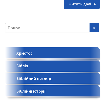
Читати далі
Христос
Біблія
Біблійний погляд
Біблійні історії