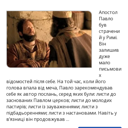
Апостол
Павло
був
страчени
й у Римі.
Він
залишив
дуже
мало
письмови
х
відомостей після себе. На той час, коли його
голова впала від меча, Павло зарекомендував
себе як автор послань, серед яких були: листи до
заснованих Павлом церков; листи до молодих
пастирів; листи із зауваженнями; листи з
підбадьореннями; листи з настановами. Навіть у
в’язниці він продовжував …