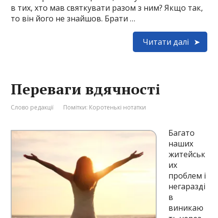
в тих, хто мав святкувати разом з ним? Якщо так,
то він його не знайшов. Брати …
Читати далі
Переваги вдячності
Слово редакції
Помітки:
Коротенькі нотатки
Багато
наших
житейськ
их
проблем і
негаразді
в
виникаю