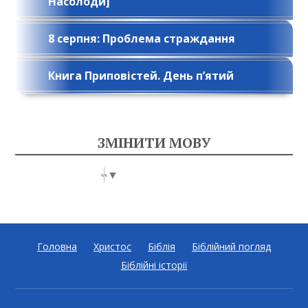
Насолоди]
8 серпня: Проблема страждання
Книга Приповістей. День п’ятий
ЗМІНИТИ МОВУ
Select Language
▼
Головна
Христос
Біблія
Біблійний погляд
Біблійні історії