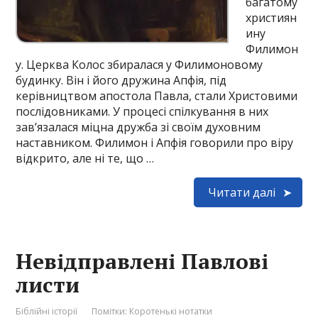
багатому
християн
ину
Филимон
у. Церква Колос збиралася у Филимоновому
будинку. Він і його дружина Апфія, під
керівництвом апостола Павла, стали Христовими
послідовниками. У процесі спілкування в них
зав’язалася міцна дружба зі своїм духовним
наставником. Филимон і Апфія говорили про віру
відкрито, але ні те, що …
Читати далі
Невідправлені Павлові
листи
Біблійні історії
Помітки:
Коротенькі нотатки