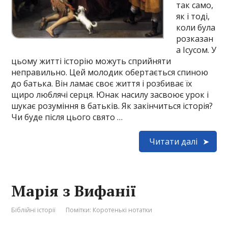
так само,
як і тоді,
коли була
розказан
а Ісусом. У
цьому житті історію можуть сприйняти
неправильно. Цей молодик обертається спиною
до батька. Він ламає своє життя і розбиває їх
щиро люблячі серця. Юнак насилу засвоює урок і
шукає розуміння в батьків. Як закінчиться історія?
Чи буде після цього свято …
Читати далі
Марія з Вифанії
Біблійні історії
Помітки:
Коротенькі нотатки