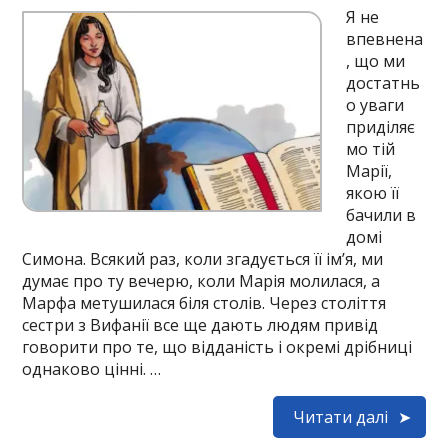
Я не
впевнена
, що ми
достатнь
о уваги
приділяє
мо тій
Марії,
якою її
бачили в
домі
Симона. Всякий раз, коли згадується її ім’я, ми
думає про ту вечерю, коли Марія молилася, а
Марфа метушилася біля столів. Через століття
сестри з Вифанії все ще дають людям привід
говорити про те, що відданість і окремі дрібниці
однаково цінні. …
Читати далі