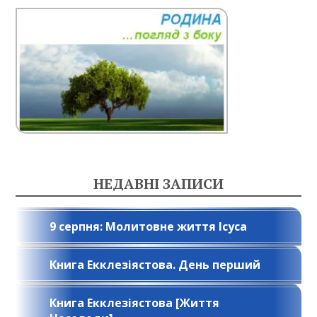
НЕДАВНІ ЗАПИСИ
9 серпня: Молитовне життя Ісуса
Книга Екклезіястова. День перший
Книга Екклезіястова [Життя