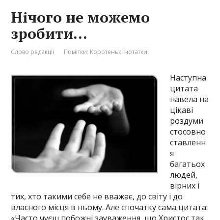
Нічого не можемо
зробити…
Слово редакції
Помітки:
Коротенькі нотатки
Наступна
цитата
навела на
цікаві
роздуми
стосовно
ставленн
я
багатьох
людей,
вірних і
тих, хто такими себе не вважає, до світу і до
власного місця в ньому. Але спочатку сама цитата:
«Часто чуєш побожні зауваження, що Христос так