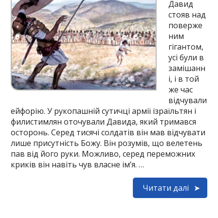
Давид
стояв над
поверже
ним
гігантом,
усі були в
замішанн
і, і в той
же час
відчували
ейфорію. У рукопашній сутичці армії ізраїльтян і
филистимлян оточували Давида, який тримався
осторонь. Серед тисячі солдатів він мав відчувати
лише присутність Божу. Він розумів, що велетень
пав від його руки. Можливо, серед переможних
криків він навіть чув власне ім’я. …
Читати далі