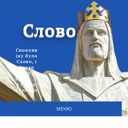
Слово
Споконв
іку було
Слово, і
Слово
було у
Бога,
і Слово
було Бог
МЕНЮ