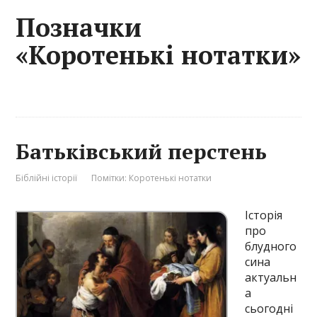
Позначки
«Коротенькі нотатки»
Батьківський перстень
Біблійні історії
Помітки:
Коротенькі нотатки
Історія
про
блудного
сина
актуальн
а
сьогодні