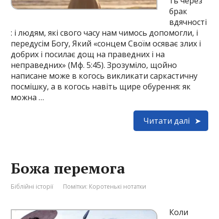
ть через
брак
вдячності
: і людям, які свого часу нам чимось допомогли, і
передусім Богу, Який «сонцем Своїм осяває злих і
добрих і посилає дощ на праведних і на
неправедних» (Мф. 5:45). Зрозуміло, щойно
написане може в когось викликати саркастичну
посмішку, а в когось навіть щире обурення: як
можна …
Читати далі
Божа перемога
Біблійні історії
Помітки:
Коротенькі нотатки
Коли