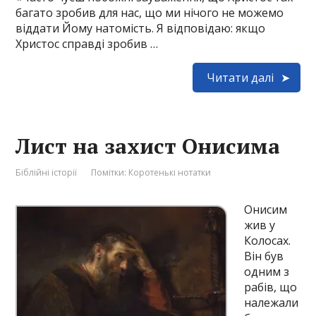
багато зробив для нас, що ми нічого не можемо
віддати Йому натомість. Я відповідаю: якщо
Христос справді зробив …
Читати далі
Лист на захист Онисима
Біблійні історії
Помітки:
Коротенькі нотатки
Онисим
жив у
Колосах.
Він був
одним з
рабів, що
належали