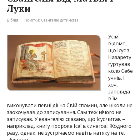
Луки
Біблія
Помітки:
Євангеліє дитинства
Усім
відомо,
що Ісус з
Назарету
гуртував
коло Себе
учнів. І
хоч,
заповіда
в їм
виконувати певні дії на Свій спомин, але ніколи не
заохочував до записування. Сам теж нічого не
записував. У євангеліях сказано, що Ісус читав –
наприклад, книгу пророка Ісаї в синагозі. Жодного
разу, однак, не зустрічаємо навіть натяку на те,
аби щось …