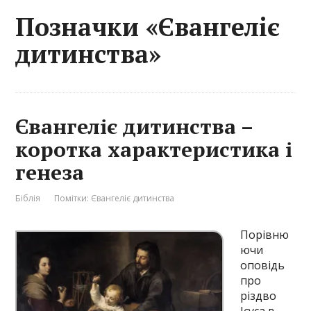
Позначки «Євангеліє
дитинства»
Євангеліє дитинства –
коротка характеристика і
генеза
Біблія
Помітки:
Євангеліє дитинства
Порівню
ючи
оповідь
про
різдво