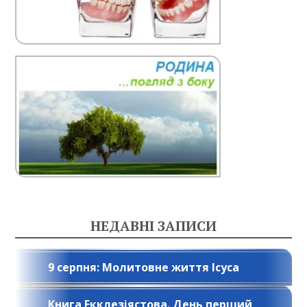
НЕДАВНІ ЗАПИСИ
9 серпня: Молитовне життя Ісуса
Книга Екклезіястова. День перший