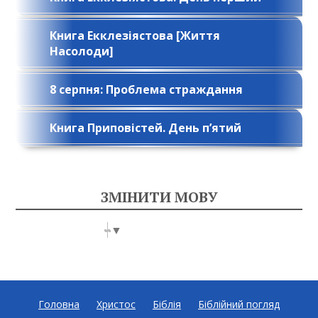
Книга Екклезіястова [Життя
Насолоди]
8 серпня: Проблема страждання
Книга Приповістей. День п’ятий
ЗМІНИТИ МОВУ
Select Language
▼
Головна
Христос
Біблія
Біблійний погляд