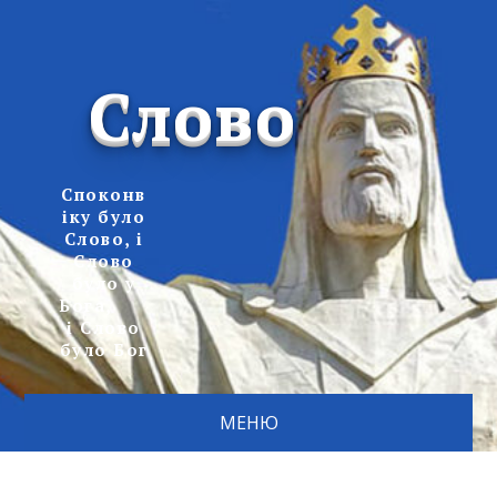
Слово
Споконв
іку було
Слово, і
Слово
було у
Бога,
і Слово
було Бог
МЕНЮ