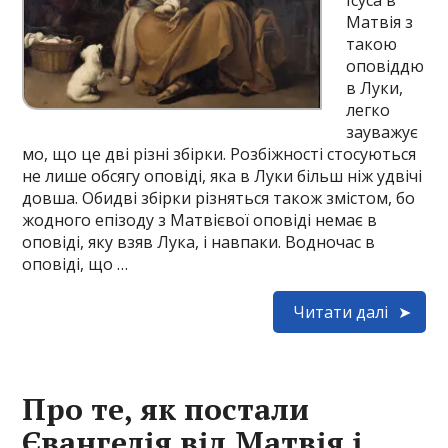
Ісуса в
Матвія з
такою
оповіддю
в Луки,
легко
зауважує
мо, що це дві різні збірки. Розбіжності стосуються
не лише обсягу оповіді, яка в Луки більш ніж удвічі
довша. Обидві збірки різняться також змістом, бо
жодного епізоду з Матвієвої оповіді немає в
оповіді, яку взяв Лука, і навпаки. Водночас в
оповіді, що …
Читати далі
Про те, як постали
Євангелія від Матвія і