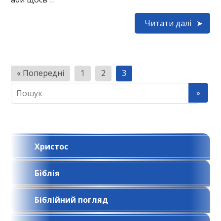
Читати далі
Н
« Попередні
1
2
3
а
в
і
г
Христос
а
ц
Біблія
і
я
Біблійний погляд
з