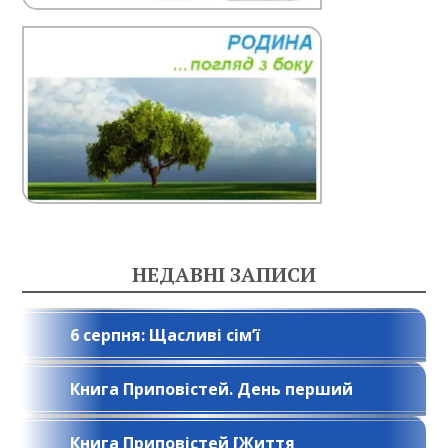
НЕДАВНІ ЗАПИСИ
6 серпня: Щасливі сім’ї
Книга Приповістей. День перший
Книга Приповістей [Життя