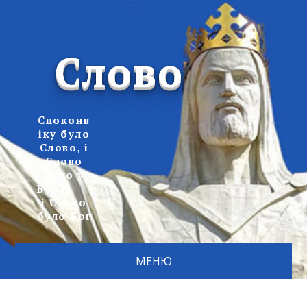
Слово
Споконв
іку було
Слово, і
Слово
було у
Бога,
і Слово
було Бог
МЕНЮ