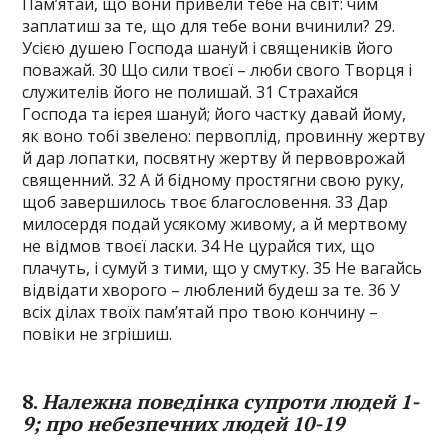
Пам’ятай, що вони привели тебе на світ: чим
заплатиш за те, що для тебе вони вчинили? 29.
Усією душею Господа шануй і священиків його
поважай. 30 Що сили твоєї – люби свого Творця і
служителів його не полишай. 31 Страхайся
Господа та ієрея шануй; його частку давай йому,
як воно тобі звелено: первоплід, провинну жертву
й дар лопатки, посвятну жертву й первоврожай
священний. 32 А й бідному простягни свою руку,
щоб завершилось твоє благословення. 33 Дар
милосердя подай усякому живому, а й мертвому
не відмов твоєї ласки. 34 Не цурайся тих, що
плачуть, і сумуй з тими, що у смутку. 35 Не вагайсь
відвідати хворого – люблений будеш за те. 36 У
всіх ділах твоїх пам’ятай про твою кончину –
повіки не згрішиш.
8.
Належна поведінка супроти людей 1-
9; про небезпечних людей 10-19