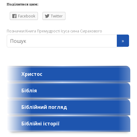
Поділитися цим:
Facebook
Twitter
Позначки:
Книга Премудрості Ісуса сина Сирахового
Христос
Біблія
Біблійний погляд
Біблійні історії