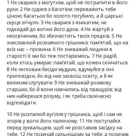
1 Не сварися з могутнім, щоб не потрапити в його
руки. 2 Не судися з багатієм: переважить тебе
ціною; багатьох бо золото погубило, а й царські
серця зігнуло. 3 Не сварися з язикатим, не
підкидай до вогню його дров. 4 Не жартуй з
неосвіченим, бо збезчестить твоїх предків. 5 Не
знеславлюй розкаяного грішника: пам’ятай, що на
всіх нас – провина. 6 Не зневажай людини в
старості її: ми бо теж постаріємось. 7 Не радій,
коли хтось умирає: пам’ятай, що кожен скінчиться.
8 Не легковаж бесіди мудрих, вдумуйся в їхні
приповідки, бо від них засвоїш освіту, а й як
великим слугувати. 9 Не зневажай розмову
старших, бо й вони навчились від пращурів; від
них наберешся розуму, і як треба своєчасно
відповідати.
10 Не розпалюй вугілля у грішника, щоб і сам не
згорів у вогні його палючому. 11 Не поступайся
перед зухвальцем, щоб не розставив засідку на
тебе. 12 Не позичай сильнішому за тебе; а позичив