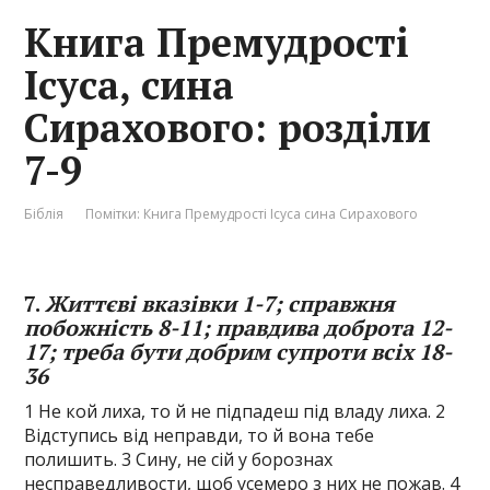
Книга Премудрості
Ісуса, сина
Сирахового: розділи
7-9
Біблія
Помітки:
Книга Премудрості Ісуса сина Сирахового
7.
Життєві вказівки 1-7; справжня
побожність 8-11; правдива доброта 12-
17; треба бути добрим супроти всіх 18-
36
1 Не кой лиха, то й не підпадеш під владу лиха. 2
Відступись від неправди, то й вона тебе
полишить. 3 Сину, не сій у борознах
несправедливости, щоб усемеро з них не пожав. 4