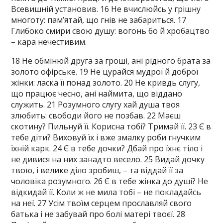
Всевишній установив. 16 Не вчислюйсь у грішну
многоту: пам’ятай, що гнів не забариться. 17
Глибоко смири свою душу: вогонь бо й хробацтво
– кара нечестивим.
18 Не обмінюй друга за гроші, ані рідного брата за
золото офірське. 19 Не цурайся мудрої й доброї
жінки: ласка її понад золото. 20 Не кривдь слугу,
що працює чесно, ані наймита, що віддано
служить. 21 Розумного слугу хай душа твоя
злюбить: свободи його не позбав. 22 Маєш
скотину? Пильнуй її. Корисна тобі? Тримай її. 23 Є в
тебе діти? Виховуй їх і вже змалку роби гнучким
їхній карк. 24 Є в тебе дочки? Дбай про їхнє тіло і
не дивися на них занадто весело. 25 Видай дочку
твою, і велике діло зробиш, – та віддай її за
чоловіка розумного. 26 Є в тебе жінка до душі? Не
відкидай її. Коли ж не мила тобі – не покладайсь
на неї. 27 Усім твоїм серцем прославляй свого
батька і не забувай про болі матері твоєї. 28