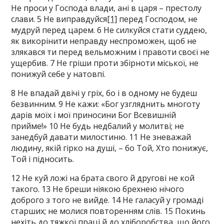
Не проси у Господа влади, ані в царя – престолу
слави. 5 Не виправдуйся
[1]
перед Господом, не
мудруй перед царем. 6 Не силкуйся стати суддею,
як викорінити неправду неспроможен, щоб не
злякався ти перед вельможним і правоти своєї не
ущербив. 7 Не гріши проти збірноти міської, не
понижуй себе у натовпі.
8 Не впадай двічі у гріх, бо і в одному не будеш
безвинним. 9 Не кажи: «Бог узгляднить многоту
дарів моїх і мої приносини Бог Всевишній
прийме!» 10 Не будь недбалий у молитві; не
занедбуй давати милостиню. 11 Не зневажай
людину, якій гірко на душі, – бо Той, Хто понижує,
Той і підносить.
12 Не куй ложі на брата свого й другові не кой
такого. 13 Не бреши ніякою брехнею нічого
доброго з того не вийде. 14 Не галасуй у громаді
старших; не молися повторенням слів. 15 Покинь
нехіть до тяжкої праці й до хліборобства, що його