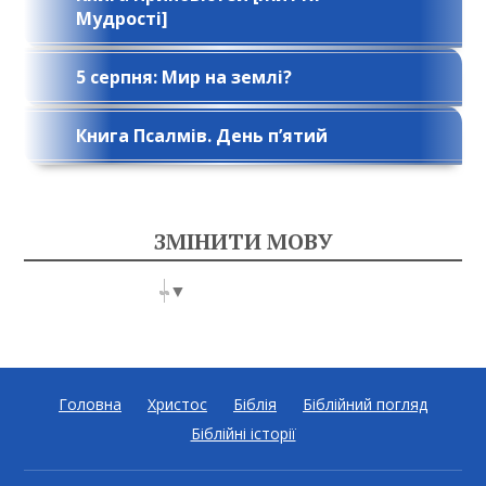
Мудрості]
5 серпня: Мир на землі?
Книга Псалмів. День п’ятий
ЗМІНИТИ МОВУ
Select Language
▼
Головна
Христос
Біблія
Біблійний погляд
Біблійні історії