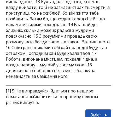
виправдання. 13 Будь здаля від того, хто має
владу вбивати, то й не зазнаєш страхіть смерти; а
приступиш, то не схиблюй, бо він життя тебе
позбавить. Затям бо, що ходиш серед сітей і що
валами міськими походжаєш. 14 Вчащай до
ближніх, скільки можеш; радься з мудрими
повсякчасно. 15 З розумними провадь свою
розмову, всю бесіду твою – в законі Всевишнього.
16 Співтрапезниками тобі хай праведні будуть; з
острахом Господнім хай буде хвала твоя. 17
Робота, виконана мистцем, похвали гідна, а
вождь народу – мудрий у своєму слові. 18
Двоязичного побоюються в місті, балакуна
ненавидять за базікання його.
[1]
5 Не виправдуйся: йдеться про нещире
намагання зм’якшити свою провину шляхом
різних викрутів.
Зміст