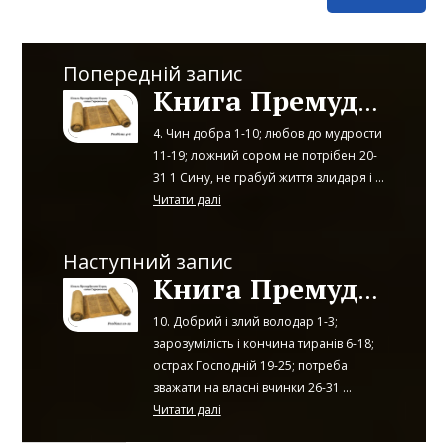
Попередній запис
Книга Премудрості Ісуса, сина Сирахового: розділи 4-6
4. Чин добра 1-10; любов до мудрости
11-19; ложний сором не потрібен 20-
31 1 Сину, не грабуй життя злидаря і ...
Читати далі
Наступний запис
Книга Премудрості Ісуса, сина Сирахового: розділи 10-12
10. Добрий і злий володар 1-3;
зарозумілість і кончина тиранів 6-18;
острах Господній 19-25; потреба
зважати на власні вчинки 26-31 ...
Читати далі