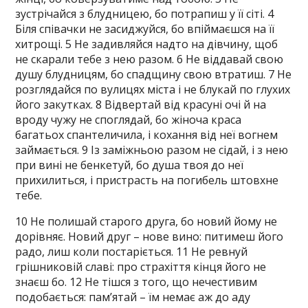
зустрічайся з блудницею, бо потрапиш у її сіті. 4
Біля співачки не засиджуйся, бо впіймаєшся на її
хитрощі. 5 Не задивляйся надто на дівчину, щоб
не скарали тебе з нею разом. 6 Не віддавай свою
душу блудницям, бо спадщину свою втратиш. 7 Не
розглядайся по вулицях міста і не блукай по глухих
його закутках. 8 Відвертай від красуні очі й на
вроду чужу не споглядай, бо жіноча краса
багатьох спантеличила, і кохання від неї вогнем
займається. 9 Із заміжньою разом не сідай, і з нею
при вині не бенкетуй, бо душа твоя до неї
прихилиться, і пристрасть на погибель штовхне
тебе.
10 Не полишай старого друга, бо новий йому не
дорівняє. Новий друг – нове вино: питимеш його
радо, лиш коли постаріється. 11 Не ревнуй
грішниковій славі: про страхіття кінця його не
знаєш бо. 12 Не тішся з того, що нечестивим
подобається: пам’ятай – їм немає аж до аду