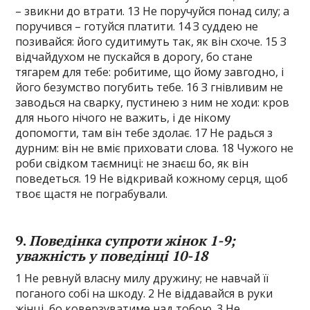
– звикни до втрати. 13 Не поручуйся понад силу; а
поручився – готуйся платити. 14 З суддею не
позивайся: його судитимуть так, як він схоче. 15 З
відчайдухом не пускайся в дорогу, бо стане
тягарем для тебе: робитиме, що йому завгодно, і
його безумство погубить тебе. 16 З гнівливим не
заводься на сварку, пустинею з ним не ходи: кров
для нього нічого не важить, і де нікому
допомогти, там він тебе здолає. 17 Не радься з
дурним: він не вміє приховати слова. 18 Чужого не
роби свідком таємниці: не знаєш бо, як він
поведеться. 19 Не відкривай кожному серця, щоб
твоє щастя не пограбували.
9.
Поведінка супроти жінок 1-9;
уважність у поведінці 10-18
1 Не ревнуй власну милу дружину; не навчай її
поганого собі на шкоду. 2 Не віддавайся в руки
жінці, бо коверзуватиме над тобою. 3 Не