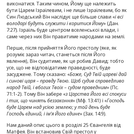
виконатися. Таким чином, Йому ще належить
бути Царем Ізраїлевим, і не лише Ізраїлевим, бо як
Син Людський Він наслідує ще більше слави «
і всі
володарі будуть служити і коритися Йому
» (Дан.
7:27). Ізраїль буде центром вселенської влади, і
саме через них Він правитиме народами на землі.
Перше, після прийняття Його престолу (яке, як
розуміє зараз читач, станеться після Його
явлення), Він судитиме, як це робив Давид; тобто
усе, що не відповідатиме праведності, буде
засуджене. Тому сказано: «
Боже, Суд Твій цареві дай
і синові царя – правду Твою. Щоб судив справедливо
народ Твій, і вбогих Твоїх – судом праведним
» (Пс.
71:1-2). Тому Він забере «
з Царства Його всі спокуси
і тих, що чинять беззаконня
» (Мф. 13:41) і «
Господь
буде Царем над усією землею; у той день буде
Господь єдиний, і ім’я Його єдине
» (Зах. 14:9).
Нам даний опис цього в розділі 25 Євангелія від
Матфея. Він встановив Свій престол у