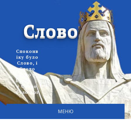
Слово
Споконв
іку було
Слово, і
Слово
було у
Бога,
і Слово
було Бог
МЕНЮ