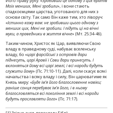
Його праву руку: «
Зробивши це одному з цих братів
Моїх менших, Мені зробили
», і вони стають
спадкоємцями царства, уготованого для них з
основи світу. Так само Він каже тим, хто ліворуч:
«
Істинно кажу вам: не зробивши цього одному з
менших цих, Мені не зробили. І підуть ці на вічні
муки, а праведники в життя вічне
» (Мт. 25:34-46).
Таким чином, Христос як Цар, виявляючи Свою
владу в праведному суді, набуває вселенську
владу, бо «
царі фарсійські з островів дари
піднесуть, царі Аравії і Сави дари принесуть. І
вклоняться йому всі царі землі, і всі народи будуть
служити йому
» (Пс. 71:10-11). Далі, коли скасує всякі
начальства і всяку владу і силу, Він царюватиме як
Князь миру: «
Буде ім’я його благословенне навіки;
раніше сонця перебуває ім’я його, і в ньому
благословляться всі покоління землі і всі народи
будуть прославляти його
» (Пс. 71:17).