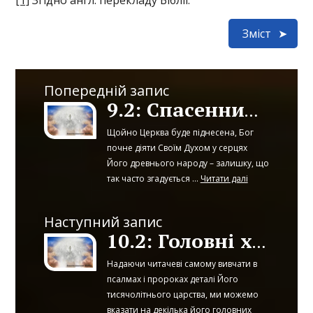
[1]
Згідно англ. перекладу Біблії.
Зміст
Попередній запис
9.2: Спасенний залишок
Щойно Церква буде піднесена, Бог
почне діяти Своїм Духом у серцях
Його древнього народу – залишку, що
так часто згадується ...
Читати далі
Наступний запис
10.2: Головні характеристики Христового Царства
Надаючи читачеві самому вивчати в
псалмах і пророках деталі Його
тисячолітнього царства, ми можемо
вказати на декілька його головних