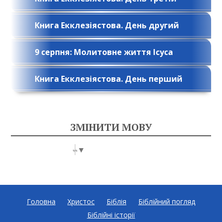
Книга Екклезіястова. День другий
9 серпня: Молитовне життя Ісуса
Книга Екклезіястова. День перший
ЗМІНИТИ МОВУ
Select Language
▼
Головна
Христос
Біблія
Біблійний погляд
Біблійні історії