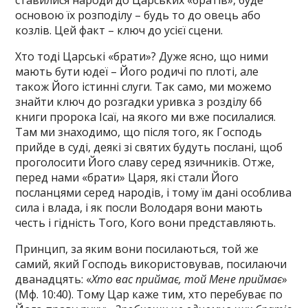
ставилися народи до Царських «братів», буде
основою їх розподілу – будь то до овець або
козлів. Цей факт – ключ до усієї сцени.
Хто тоді Царські «брати»? Дуже ясно, що ними
мають бути юдеї – Його родичі по плоті, але
також Його істинні слуги. Так само, ми можемо
знайти ключ до розгадки уривка з розділу 66
книги пророка Ісаї, на якого ми вже посилалися.
Там ми знаходимо, що після того, як Господь
прийде в суді, деякі зі святих будуть послані, щоб
проголосити Його славу серед язичників. Отже,
перед нами «брати» Царя, які стали Його
посланцями серед народів, і тому їм дані особлива
сила і влада, і як посли Володаря вони мають
честь і гідність Того, Кого вони представляють.
Принцип, за яким вони посилаються, той же
самий, який Господь використовував, посилаючи
дванадцять: «
Хто вас приймає, той Мене приймає
»
(Мф. 10:40). Тому Цар каже тим, хто перебуває по