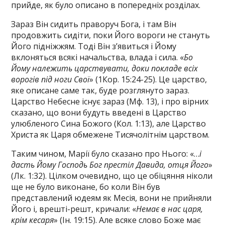
прийде, як було описано в попередніх розділах.
Зараз Він сидить праворуч Бога, і там Він
продовжить сидіти, поки Його вороги не стануть
Його підніжжям. Тоді Він з’явиться і Йому
вклоняться всякі начальства, влада і сила. «
Бо
Йому належить царствувати, доки покладе всіх
ворогів під ноги Свої
» (1Кор. 15:24-25). Це царство,
яке описане саме так, буде розглянуто зараз.
Царство Небесне існує зараз (Мф. 13), і про вірних
сказано, що вони будуть введені в Царство
улюбленого Сина Божого (Кол. 1:13), але Царство
Христа як Царя обмежене Тисячолітнім царством.
Таким чином, Марії було сказано про Нього: «…
і
дасть Йому Господь Бог престіл Давида, отця Його
»
(Лк. 1:32). Цілком очевидно, що це обіцяння ніколи
ще не було виконане, бо коли Він був
представлений юдеям як Месія, вони не прийняли
Його і, врешті-решт, кричали: «
Немає в нас царя,
крім кесаря
» (Ін. 19:15). Але всяке слово Боже має