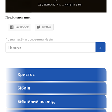
характеристик. ...
Читати далі
Поділитися цим:
Facebook
Twitter
Позначки:
Благословенна Надія
Христос
Біблія
Біблійний погляд