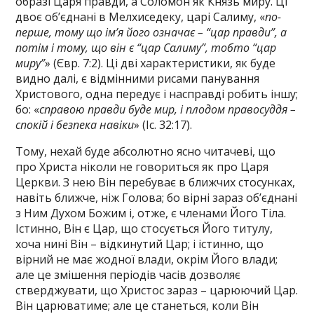
образі Царя правди, а Соломон як Князь миру. Ці
двоє об’єднані в Мелхиседеку, царі Салиму, «
по-
перше, тому що ім’я його означає – “цар правди”, а
потім і тому‚ що він є “цар Салиму”, тобто “цар
миру”
» (Євр. 7:2). Ці дві характеристики, як буде
видно далі, є відмінними рисами панування
Христового, одна передує і насправді робить іншу;
бо: «
справою правди буде мир, і плодом правосуддя –
спокій і безпека навіки
» (Іс. 32:17).
Тому, нехай буде абсолютно ясно читачеві, що
про Христа ніколи не говориться як про Царя
Церкви. З нею Він перебуває в ближчих стосунках,
навіть ближче, ніж Голова; бо вірні зараз об’єднані
з Ним Духом Божим і, отже, є членами Його Тіла.
Істинно, Він є Цар, що стосується Його титулу,
хоча нині Він – відкинутий Цар; і істинно, що
вірний не має жодної влади, окрім Його влади;
але це змішення періодів часів дозволяє
стверджувати, що Христос зараз – царюючий Цар.
Він царюватиме; але це станеться, коли Він