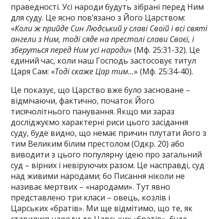
праведності. Усі народи будуть зібрані перед Ним
для суду. Це ясно пов’язано з Його Царством:
«
Коли ж прийде Син Людський у славі Своїй і всі святі
ангели з Ним, тоді сяде на престолі слави Своєї, і
зберуться перед Ним усі народи
» (Мф. 25:31-32). Це
єдиний час, коли наш Господь застосовує титул
Царя Сам: «
Тоді скаже Цар тим…
» (Мф. 25:34-40).
Це показує, що Царство вже було засноване –
відмічаючи, фактично, початок Його
тисячолітнього панування. Якщо ми зараз
досліджуємо характерні риси цього засідання
суду, буде видно, що немає причин плутати його з
тим Великим білим престолом (Одкр. 20) або
виводити з цього популярну ідею про загальний
суд – вірних і невіруючих разом. Це насправді, суд
над живими народами; бо Писання ніколи не
називає мертвих – «народами». Тут явно
представлено три класи – овець, козлів і
Царських «братів». Ми ще відмітимо, що те, як