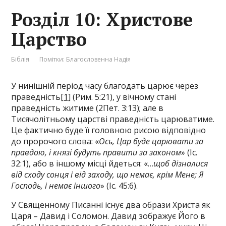
Розділ 10: Христове
Царство
Біблія
Помітки:
Благословенна Надія
У нинішній період часу благодать царює через
праведність
[1]
(Рим. 5:21), у вічному стані
праведність житиме (2Пет. 3:13); але в
Тисячолітньому царстві праведність царюватиме.
Це фактично буде її головною рисою відповідно
до пророчого слова: «
Ось, Цар буде царювати за
правдою, і князі будуть правити за законом
» (Іс.
32:1), або в іншому місці йдеться: «…
щоб дізналися
від сходу сонця і від заходу, що немає, крім Мене; Я
Господь, і немає іншого
» (Іс. 45:6).
У Священному Писанні існує два образи Христа як
Царя – Давид і Соломон. Давид зображує Його в