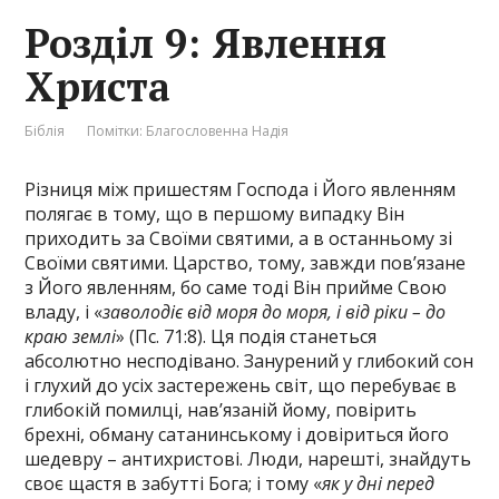
Розділ 9: Явлення
Христа
Біблія
Помітки:
Благословенна Надія
Різниця між пришестям Господа і Його явленням
полягає в тому, що в першому випадку Він
приходить за Своїми святими, а в останньому зі
Своїми святими. Царство, тому, завжди пов’язане
з Його явленням, бо саме тоді Він прийме Свою
владу, і «
заволодіє від моря до моря, і від ріки – до
краю землі
» (Пс. 71:8). Ця подія станеться
абсолютно несподівано. Занурений у глибокий сон
і глухий до усіх застережень світ, що перебуває в
глибокій помилці, нав’язаній йому, повірить
брехні, обману сатанинському і довіриться його
шедевру – антихристові. Люди, нарешті, знайдуть
своє щастя в забутті Бога; і тому «
як у дні перед