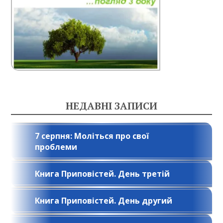
НЕДАВНІ ЗАПИСИ
7 серпня: Моліться про свої
проблеми
Книга Приповістей. День третій
Книга Приповістей. День другий