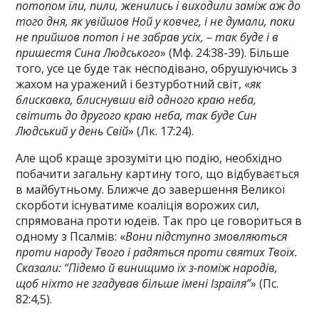
потопом їли, пили, женились і виходили заміж аж до
того дня, як увійшов Ной у ковчег, і не думали, поки
не прийшов потоп і не забрав усіх, – так буде і в
пришестя Сина Людського
» (Мф. 24:38-39). Більше
того, усе це буде так несподівано, обрушуючись з
жахом на уражений і безтурботний світ, «
як
блискавка, блиснувши від одного краю неба,
світить до другого краю неба, так буде Син
Людський у день Свій
» (Лк. 17:24).
Але щоб краще зрозуміти цю подію, необхідно
побачити загальну картину того, що відбувається
в майбутньому. Ближче до завершення Великої
скорботи існуватиме коаліція ворожих сил,
спрямована проти юдеїв. Так про це говориться в
одному з Псалмів: «
Вони підступно змовляються
проти народу Твого і радяться проти святих Твоїх.
Сказали: “Підемо й винищимо їх з-поміж народів,
щоб ніхто не згадував більше імені Ізраїля”
» (Пс.
82:4,5).