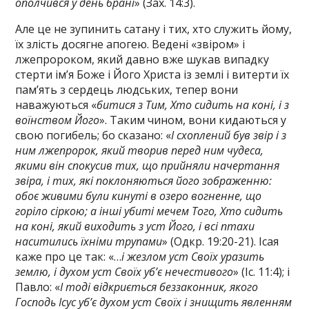
ополчився у день брані
» (Зах. 14:3).
Але це не зупинить сатану і тих, хто служить йому,
їх злість досягне апогею. Ведені «звіром» і
лжепророком, який давно вже шукав випадку
стерти ім’я Боже і Його Христа із землі і витерти їх
пам’ять з сердець людських, тепер вони
наважуються «
битися з Тим, Хто сидить на коні, і з
воїнством Його
». Таким чином, вони кидаються у
свою погибель; бо сказано: «
І схоплений був звір і з
ним лжепророк, який творив перед ним чудеса,
якими він спокусив тих, що прийняли начертання
звіра, і тих, які поклоняються його зображенню:
обоє живими були кинуті в озеро вогненне, що
горіло сіркою; а інші убиті мечем Того, Хто сидить
на коні, який виходить з уст Його, і всі птахи
наситились їхніми трупами
» (Одкр. 19:20-21). Ісая
каже про це так: «…
і жезлом уст Своїх уразить
землю, і духом уст Своїх уб’є нечестивого
» (Іс. 11:4); і
Павло: «
І тоді відкриється беззаконник, якого
Господь Ісус уб’є духом уст Своїх і знищить явленням