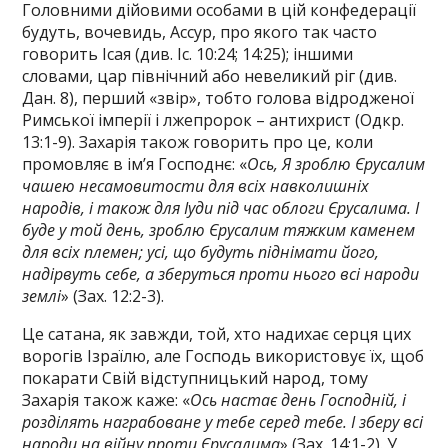
Головними дійовими особами в цій конфедерації
будуть, вочевидь, Ассур, про якого так часто
говорить Ісая (див. Іс. 10:24; 14:25); іншими
словами, цар північний або невеликий ріг (див.
Дан. 8), перший «звір», тобто голова відродженої
Римської імперії і лжепророк – антихрист (Одкр.
13:1-9). Захарія також говорить про це, коли
промовляє в ім’я Господнє: «
Ось, Я зроблю Єрусалим
чашею несамовитости для всіх навколишніх
народів, і також для Іуди під час облоги Єрусалима. І
буде у той день, зроблю Єрусалим тяжким каменем
для всіх племен; усі, що будуть піднімати його,
надірвуть себе, а зберуться проти нього всі народи
землі
» (Зах. 12:2-3).
Це сатана, як завжди, той, хто надихає серця цих
ворогів Ізраїлю, але Господь використовує їх, щоб
покарати Свій відступницький народ, тому
Захарія також каже: «
Ось настає день Господній, і
розділять награбоване у тебе серед тебе. І зберу всі
народи на війну проти Єрусалима
» (Зах. 14:1-2). У