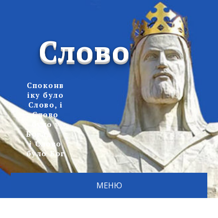
Слово
Споконв
іку було
Слово, і
Слово
було у
Бога,
і Слово
було Бог
МЕНЮ