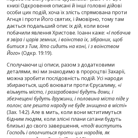
книзі Одкровення описані й інші головні дійові
особи цих подій, хоча їх злість спрямована проти
Агнця і проти Його святих, і ймовірно, тому там
дається подальший опис їх дій, коли вони
побачили явлення Христове. Іоанн каже: «
І побачив
я звіра і царів земних, і воїнства їх, зібраних, щоб
битися з Тим, Хто сидить на коні, і з воїнством
Його
» (Одкр. 19:19).
Сполучаючи ці описи, разом з додатковими
деталями, які ми знаходимо в пророцтві Захарії,
можна зробити послідовність подій. Усі народи
збираються, щоб воювати проти Єрусалиму, «
і
візьмуть місто, і розграбовані будуть доми, і
збезчещені будуть дружини, і половина міста піде у
полон; але решта народу не буде знищена в місті
»
(Зах. 14:2). Але в мить, коли вони мститимуться
бідним людям, коли злісні плани сатани будуть
близькі до свого завершення, «
тоді виступить
Господь і ополчиться проти цих народів, як