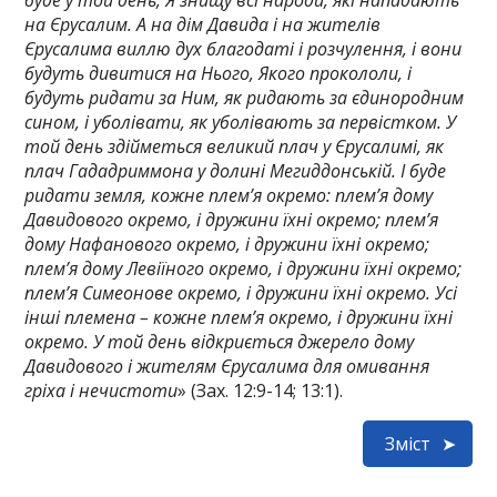
буде у той день, Я знищу всі народи, які нападають
на Єрусалим. А на дім Давида і на жителів
Єрусалима виллю дух благодаті і розчулення, і вони
будуть дивитися на Нього, Якого прокололи, і
будуть ридати за Ним, як ридають за єдинородним
сином, і уболівати, як уболівають за первістком. У
той день здійметься великий плач у Єрусалимі, як
плач Гададриммона у долині Мегиддонській. І буде
ридати земля, кожне плем’я окремо: плем’я дому
Давидового окремо, і дружини їхні окремо; плем’я
дому Нафанового окремо, і дружини їхні окремо;
плем’я дому Левіїного окремо, і дружини їхні окремо;
плем’я Симеонове окремо, і дружини їхні окремо. Усі
інші племена – кожне плем’я окремо, і дружини їхні
окремо. У той день відкриється джерело дому
Давидового і жителям Єрусалима для омивання
гріха і нечистоти
» (Зах. 12:9-14; 13:1).
Зміст