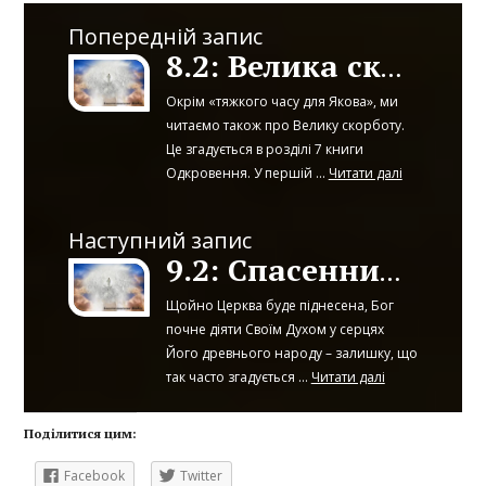
Попередній запис
8.2: Велика скорбота
Окрім «тяжкого часу для Якова», ми
читаємо також про Велику скорботу.
Це згадується в розділі 7 книги
Одкровення. У першій ...
Читати далі
Наступний запис
9.2: Спасенний залишок
Щойно Церква буде піднесена, Бог
почне діяти Своїм Духом у серцях
Його древнього народу – залишку, що
так часто згадується ...
Читати далі
Поділитися цим:
Facebook
Twitter