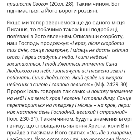
пришестя Свого
» (2Сол. 2:8). Таким чином, Бог
піднімається, а Його вороги розсіяні.
Якщо ми тепер звернемося ще до одного місця
Писання, то побачимо також інші подробиці,
пов’язані з його явленням. Описавши скорботу,
наш Господь продовжує: «
І враз, після скорботи
тих днів, сонце померкне, і місяць не дасть світла
свого, і зірки спадуть з неба, і сили небесні
захитаються. І тоді з’явиться знамення Сина
Людського на небі; і заплачуть всі племена земні і
побачать Сина Людського, Який гряде на хмарах
небесних з силою і славою великою
» (Мф. 24:29-30).
Пророк Іоїль говорив так само: «
І покажу знамення
на небі і на землі: кров і вогонь і стовпи диму. Сонце
перетвориться на темряву і місяць – на кров, перш
ніж настане день Господній, великий і страшний
»
(Іоїл. 2:30-31). Таким чином, будуть знамення вгорі
і внизу, що сповіщають явлення Христа, коли Він
прийде з тисячами Його святих: «
Ось іде з хмарами,
і побачить Його всяке око і ті, що прокололи Його; і