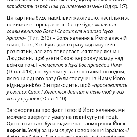
заридають перед Ним усі племена земні
» (Одкр. 1:7).
Ця картина буде наскільки жахливою, настільки ж
невимовно прекрасною; бо це буде «
явлення
слави великого Бога і Спасителя нашого Ісуса
Христа
» (Тит. 2:13) – Боже явлення в Його власній
славі, Того, Хто був одного разу відкинутий і
розіп’ятий, але Хто повертається тепер як Син
Людський, щоб узяти Свою верховну владу над
всім світом. І «
померлих в Ісусі Бог приведе з Ним
»
(1Сол. 4:14), сполучених у славі зі своїм Господом,
як вони одного разу були сполучені з Ним у Його
відкиданні; бо Він приходить, щоб «
прославитись
у святих Своїх і з’явиться дивним в день той у всіх,
хто увірував
» (2Сол. 1:10).
Заговоривши про факт і спосіб Його явлення, ми
можемо звернути увагу на певні супутні події.
Одна з них вже була відмічена –
знищення Його
ворогів
. Услід за цим слідує навернення Ізраїлю: «
І