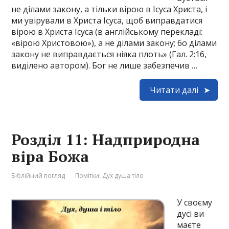
не ділами закону, а тільки вірою в Ісуса Христа, і
ми увірували в Христа Ісуса, щоб виправдатися
вірою в Христа Ісуса (в англійському перекладі:
«вірою Христовою»), а не ділами закону; бо ділами
закону не виправдається ніяка плоть» (Гал. 2:16,
виділено автором). Бог не лише забезпечив …
Читати далі
Розділ 11: Надприродна
віра Божа
Біблійний погляд
Помітки:
Дух душа тіло
У своєму
дусі ви
маєте