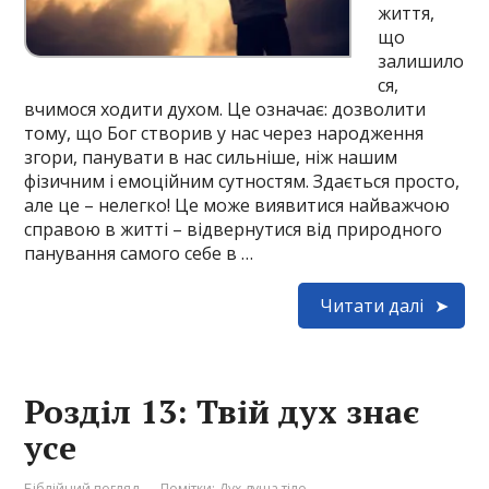
життя,
що
залишило
ся,
вчимося ходити духом. Це означає: дозволити
тому, що Бог створив у нас через народження
згори, панувати в нас сильніше, ніж нашим
фізичним і емоційним сутностям. Здається просто,
але це – нелегко! Це може виявитися найважчою
справою в житті – відвернутися від природного
панування самого себе в …
Читати далі
Розділ 13: Твій дух знає
усе
Біблійний погляд
Помітки:
Дух душа тіло