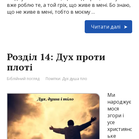
вже роблю те, а той гріх, що живе в мені. Бо знаю,
що не живе в мені, тобто в моєму …
Читати далі
Розділ 14: Дух проти
плоті
Біблійний погляд
Помітки:
Дух душа тіло
Ми
народжує
мося
згори і
усе
християнс
ьке