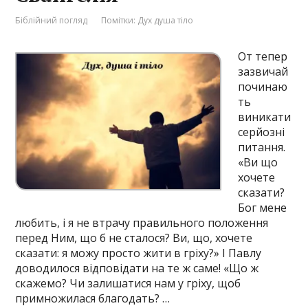
Біблійний погляд
Помітки:
Дух душа тіло
От тепер
зазвичай
починаю
ть
виникати
серйозні
питання.
«Ви що
хочете
сказати?
Бог мене
любить, і я не втрачу правильного положення
перед Ним, що б не сталося? Ви, що, хочете
сказати: я можу просто жити в гріху?» І Павлу
доводилося відповідати на те ж саме! «Що ж
скажемо? Чи залишатися нам у гріху, щоб
примножилася благодать? …