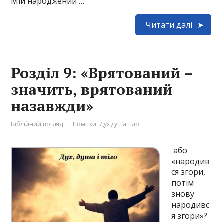
Мій народжений …
Читати далі
Розділ 9: «Врятований –
значить, врятований
назавжди»
Біблійний погляд
Помітки:
Дух душа тіло
або
«народив
ся згори,
потім
знову
народивс
я згори»?