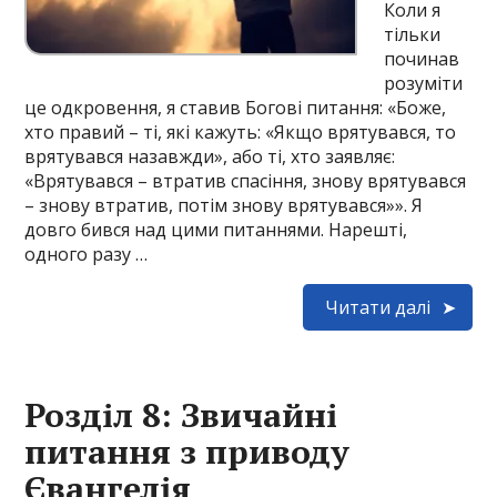
Коли я
тільки
починав
розуміти
це одкровення, я ставив Богові питання: «Боже,
хто правий – ті, які кажуть: «Якщо врятувався, то
врятувався назавжди», або ті, хто заявляє:
«Врятувався – втратив спасіння, знову врятувався
– знову втратив, потім знову врятувався»». Я
довго бився над цими питаннями. Нарешті,
одного разу …
Читати далі
Розділ 8: Звичайні
питання з приводу
Євангелія