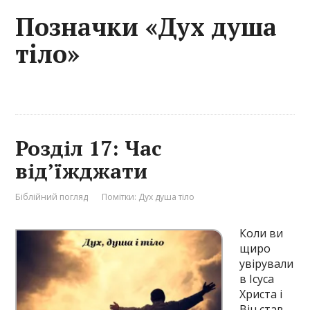
Позначки «Дух душа
тіло»
Розділ 17: Час
від’їжджати
Біблійний погляд
Помітки:
Дух душа тіло
Коли ви
щиро
увірували
в Ісуса
Христа і
Він став