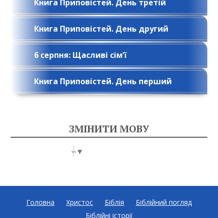
Книга Приповістей. День третій
Книга Приповістей. День другий
6 серпня: Щасливі сім’ї
Книга Приповістей. День перший
ЗМІНИТИ МОВУ
Select Language
▼
Головна
Христос
Біблія
Біблійний погляд
Біблійні історії