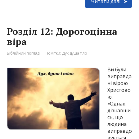
Читати далі
Розділ 12: Дорогоцінна
віра
Біблійний погляд
Помітки:
Дух душа тіло
Ви були
виправда
ні вірою
Христово
ю.
«Однак,
дізнавши
сь, що
людина
виправдо
вується