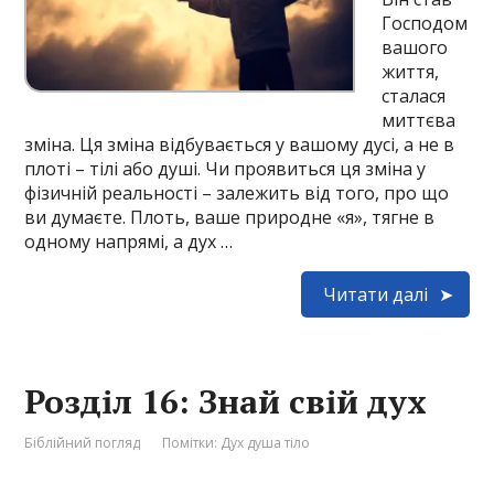
Господом
вашого
життя,
сталася
миттєва
зміна. Ця зміна відбувається у вашому дусі, а не в
плоті – тілі або душі. Чи проявиться ця зміна у
фізичній реальності – залежить від того, про що
ви думаєте. Плоть, ваше природне «я», тягне в
одному напрямі, а дух …
Читати далі
Розділ 16: Знай свій дух
Біблійний погляд
Помітки:
Дух душа тіло