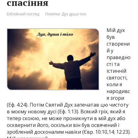
спасіння
Біблійний погляд
Помітки:
Дух душа тіло
Мій дух
був
створени
й у
праведно
сті та
істинній
святості,
коли я
народивс
я згори
(Еф. 4:24). Потім Святий Дух запечатав цю чистоту
в моєму новому дусі (Еф. 1:13). Всякий гріх, який я
тепер скоюю, не може проникнути в мій дух або
осквернити його, оскільки він був освячений і
зроблений досконалим навіки (Євр. 10:10,14; 12:23).