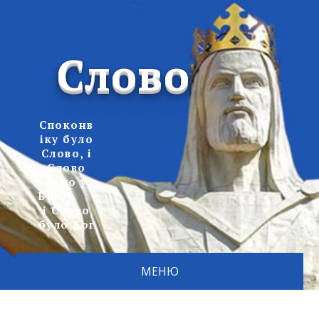
Слово
Споконв
іку було
Слово, і
Слово
було у
Бога,
і Слово
було Бог
МЕНЮ