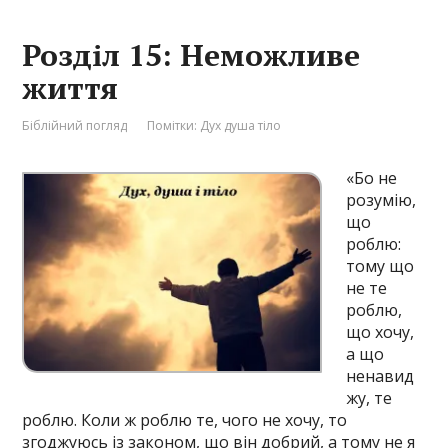
Розділ 15: Неможливе
життя
Біблійний погляд
Помітки:
Дух душа тіло
«Бо не
розумію,
що
роблю:
тому що
не те
роблю,
що хочу,
а що
ненавид
жу, те
роблю. Коли ж роблю те, чого не хочу, то
згоджуюсь із законом, що він добрий, а тому не я