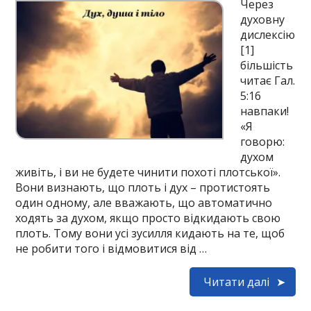
Через
духовну
дислексію
[1]
більшість
читає Гал.
5:16
навпаки!
«Я
говорю:
духом
живіть, і ви не будете чинити похоті плотської».
Вони визнають, що плоть і дух – протистоять
один одному, але вважають, що автоматично
ходять за духом, якщо просто відкидають свою
плоть. Тому вони усі зусилля кидають на те, щоб
не робити того і відмовитися від …
Читати далі