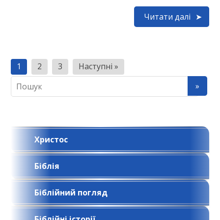
Читати далі
Н
1
2
3
Наступні »
а
в
і
г
Христос
а
ц
Біблія
і
я
Біблійний погляд
з
Біблійні історії