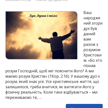
Ваш
народже
ний згори
дух був
даний
вам
разом з
розумом
Христови
м. «Бо хто
пізнав
розум Господній, щоб міг пояснити його? А ми
маємо розум Христів» (1Кор. 2:16). У вашому дусі є
розум, який знає усе. Усе християнське життя, що
залишилося, треба вчитися, як витягати його у
фізичну реальність. Коли таке відбувається – ми
переживаємо те, …