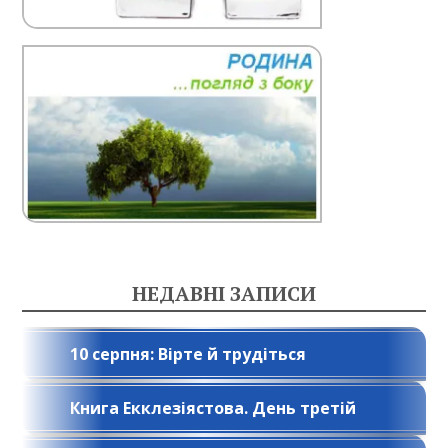
НЕДАВНІ ЗАПИСИ
10 серпня: Вірте й трудіться
Книга Екклезіястова. День третій