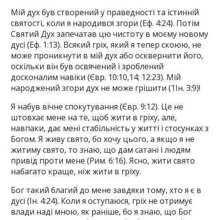
Мій дух був створений у праведності та істинній
святості, коли я народився згори (Еф. 4:24). Потім
Святий Дух запечатав цю чистоту в моєму новому
дусі (Еф. 1:13). Всякий гріх, який я тепер скоюю, не
може проникнути в мій дух або осквернити його,
оскільки він був освячений і зроблений
досконалим навіки (Євр. 10:10,14; 12:23). Мій
народжений згори дух не може грішити (1Ін. 3:9)!
Я набув вічне спокутування (Євр. 9:12). Це не
штовхає мене на те, щоб жити в гріху, але,
навпаки, дає мені стабільність у житті і стосунках з
Богом. Я живу свято, бо хочу цього, а якщо я не
житиму свято, то знаю, що дам сатані і людям
привід проти мене (Рим. 6:16). Ясно, жити свято
набагато краще, ніж жити в гріху.
Бог такий благий до мене завдяки тому, хто я є в
дусі (Ін. 4:24). Коли я оступаюся, гріх не отримує
влади наді мною, як раніше, бо я знаю, що Бог