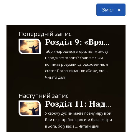
Зміст
Попередній запис
Розділ 9: «Врятований – значить, врятований назавжди»
або «народився згори, потім знову
народився згори»? Коли я тільки
починав розуміти це одкровення, я
ставив Богові питання: «Боже, хто ...
Читати далі
Наступний запис
Розділ 11: Надприродна віра Божа
У своєму дусі ви маєте повну міру віри.
Вам не потрібно просити більше віри
в Бога, бо у вас є ...
Читати далі