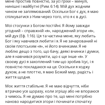
мене простив повністю, за усі гріхи – минулі,
нинішні і майбутні (Рим. 6:14). Мій дух жодним
чином не заплямований. Оскільки Бог є дух, я маю
спілкуватися з Ним через того, хто я є в дусі.
Мої стосунки з Богом постійні. Я йому завжди
угодний – справжній «я», народжений згори «я»,
мій дух (Еф. 1:16). Ця та частина мене, яку любить
Бог і яку навчився любити і я. Я не зачарований ні
своїм плотським «я», ні його вчинками. Я не
люблю дещо з того, що бачу, деякі вчинки і думки,
але я навчився розуміти, що є ще інше «я». У
своєму дусі я захоплений тим що зробив Ісус, і я
повністю покладаюся на це. Оскільки я ходжу
духом, а не плоттю, я маю Божий мир, радість і
життя щодня.
Моє життя стабільне. Я не маю відчуття, ніби
втрачаю усе щоразу, коли згрішу або не впораюся
з чимось. Я не думаю про те, що мені потрібно
наново народитися згори і починати спочатку