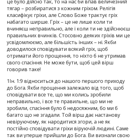
це було дійсно так, то на нас би впав величезний
тягар – розбиратися з кожним гріхом. Релігія
класифікує гріхи, але Слово Боже трактує гріх
набагато ширше. Гріх – це не лише коли ти
вчиняєш неправильно, але і коли ти не здійснюєш
правильних вчинків. Стосовно деяких гріхів ми це
усвідомлюємо, але більшість інших – ні. Якби
доводилося сповідувати всякий гріх, щоб
отримати його прощення, то ніхто б не утримав
свого спасіння. Не може бути, щоб цей вірш
говорив таке!
1Ін. 1:9 відноситься до нашого першого приходу
до Бога. Якби прощення залежало від того, щоб
сповідувати все те, що ми колись зробили
неправильно, і все те правильне, що ми не
зробили, спасіння було б недосяжним, бо ми б
багато що не згадали. Той вірш дає настанову
невіруючому, як народитися згори, а не як
постійно сповідувати гріхи віруючій людині. Саме
так ви уперше прийшли до Бога. Ви визнали свою