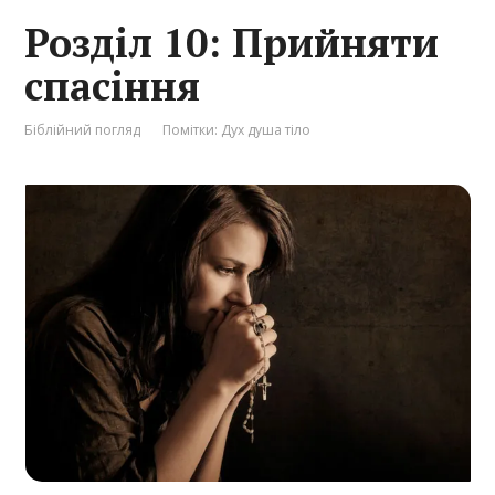
Розділ 10: Прийняти
спасіння
Біблійний погляд
Помітки:
Дух душа тіло