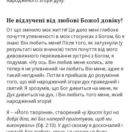
народженого згори духу.
Не відлучені від любові Божої довіку!
От що змінило моє життя! Це дало мені глибоке
почуття упевненості в моїх стосунках з Богом, бо я
знаю: Він любить мене! Після того, як затухнули (у
результаті моїх вчинків) теплі почуття від мого
дивовижного переживання зустрічі з Богом, я
подумав: «Ну ось. Він любив мене колись, але
тепер я не упевнений: чи любить Він мене, адже я
такий негідний». Потім я прийшов до розуміння
того, що мій народжений згори дух праведний і
святий. Я зрозумів, що Бог дивиться на мене, як
Дух дивиться на дух, і Він любить того мене, який
народжений згори!
Я – «Його творіння», створений «
у Христі Ісусі на
добрі діла, які Бог наперед приготував‚ щоб ми
виконували
» (Еф. 2:10). У дусі своєму я досконалий і
чистий. Бог любить мене, і я ніколи не буду