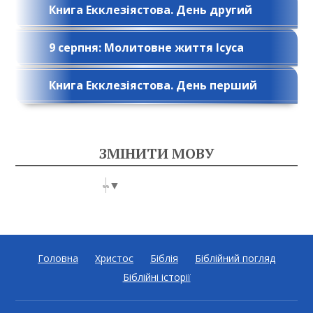
Книга Екклезіястова. День другий
9 серпня: Молитовне життя Ісуса
Книга Екклезіястова. День перший
ЗМІНИТИ МОВУ
Select Language
▼
Головна
Христос
Біблія
Біблійний погляд
Біблійні історії