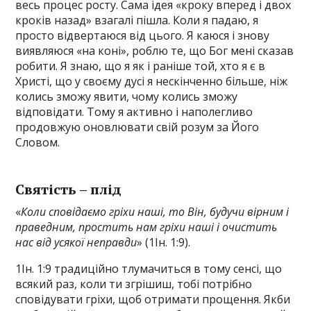
весь процес росту. Сама ідея «кроку вперед і двох
кроків назад» взагалі пішла. Коли я падаю, я
просто відвертаюся від цього. Я каюся і знову
виявляюся «на коні», роблю те, що Бог мені сказав
робити. Я знаю, що я як і раніше той, хто я є в
Христі, що у своєму дусі я нескінченно більше, ніж
колись зможу явити, чому колись зможу
відповідати. Тому я активно і наполегливо
продовжую оновлювати свій розум за Його
Словом.
Святість – плід
«
Коли сповідаємо гріхи наші, то Він, будучи вірним і
праведним, простить нам гріхи наші і очистить
нас від усякої неправди
» (1Ін. 1:9).
1Ін. 1:9 традиційно тлумачиться в тому сенсі, що
всякий раз, коли ти згрішиш, тобі потрібно
сповідувати гріхи, щоб отримати прощення. Якби