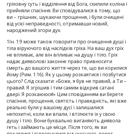
гріховну суть і відділення від Бога, схилили коліна і
прийняли спасіння. Ви сповідувалися в тому, що
ви – грішник, шукаючи прощення, і були очищені
від усієї неправедності, отримавши новий,
народжений згори дух.
1Ін. 1:9 може також говорити про очищення душі і
тіла віруючого від наслідків гріха. На ваш дух гріх
не впливає, але він впливає на душу і тіло. Гріх
надає дияволові законне право привносити
смерть до вашого життя через те, що ви корилися
йому (Рим. 1:16). Як у цьому розкаятися і позбутися
цього? Слід сказати: «Боже, я був не правий, а Ти –
правий. Я згрішив і тим самим відкрив сатані
двері. Я розкаююся!» Цим сповіданням ви берете
спасіння, прощення, святість і праведність, які вже
реально були у вашому дусі і залишалися
непохитні, коли ви впали, і втілюєте їх у свою
душу і тіло. Вони буквально виганяють диявола
геть і займають це місце. Після того, як ви
покаялися і відвернулися від скоєного, ворог