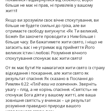
більше не має ні прав, ні привілеїв у вашому
житті!
Якщо ви зрозуміли своє вічне спокутування, ви
більше не будете схильні до гріха, але ви
отримаєте свободу вигукнути: «Як Ти великий,
Боже!» Ви захочете проводити з Ним більше і
більше часу. Ви бажатимете жити свято, і ніщо не
загасить вас і не утримає від прийняття Його
великих істин і любові. Розуміння вічного
спокутування спонукає вас жити свято!
От як має бути! Не намагатися жити свято із страху
відкидання і покарання, але жити свято як
результат спасіння. Як сказано в Посланні до
Римлян 6:22: «
Плід ваш на освячення
». Зверніть
увагу – плід, а не корінь спасіння. «Святість» не
спонукає Бога діяти у вашому житті, але ваша
зовнішня святість у вчинках – це результат
розуміння праведної природи вашого