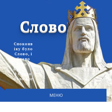
Слово
Споконв
іку було
Слово, і
Слово
було у
Бога,
і Слово
було Бог
МЕНЮ