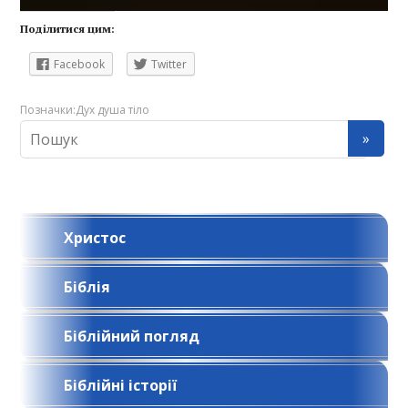
Поділитися цим:
Facebook
Twitter
Позначки:
Дух душа тіло
Христос
Біблія
Біблійний погляд
Біблійні історії