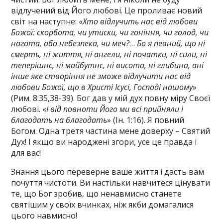
відлучений від Його любові. Це проливає новий
світ на наступне: «
Хто відлучить нас від любови
Божої: скорбота, чи утиски, чи гоніння, чи голод, чи
нагота, або небезпека, чи меч?
…
Бо я певний, що ні
смерть, ні життя, ні ангели, ні початки, ні сили, ні
теперішнє, ні майбутнє, ні висота, ні глибина, ані
інше яке створіння не зможе відлучити нас від
любови Божої, що в Христі Ісусі, Господі нашому
»
(Рим. 8:35,38-39). Бог дав у мій дух повну міру Своєї
любові. «
І від повноти Його ми всі прийняли і
благодать на благодать
» (Ін. 1:16). Я повний
Богом. Одна третя частина мене доверху – Святий
Дух! І якщо ви народжені згори, усе це правда і
для вас!
Знання цього переверне ваше життя і дасть вам
почуття чистоти. Ви настільки навчитеся цінувати
те, що Бог зробив, що ненавмисно станете
святішим у своїх вчинках, ніж якби домагалися
цього навмисно!