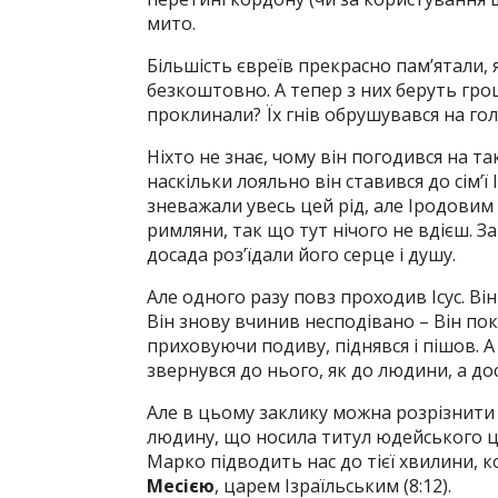
мито.
Більшість євреїв прекрасно пам’ятали
безкоштовно. А тепер з них беруть грош
проклинали? Їх гнів обрушувався на гол
Ніхто не знає, чому він погодився на та
наскільки лояльно він ставився до сім’ї 
зневажали увесь цей рід, але Іродовим
римляни, так що тут нічого не вдієш. За
досада роз’їдали його серце і душу.
Але одного разу повз проходив Ісус. Він
Він знову вчинив несподівано – Він пок
приховуючи подиву, піднявся і пішов. А
звернувся до нього, як до людини, а дос
Але в цьому заклику можна розрізнити
людину, що носила титул юдейського ца
Марко підводить нас до тієї хвилини, к
Месією
, царем Ізраїльським (8:12).