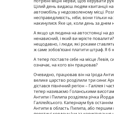
потрібні міцні нерви, щоб керувати ру
Цілий день видаєш людям квитанції на
автомобіль у недозволеному місці. Ро
несправедливість, ніби, вони тільки на
накинулися. Яке це, коли день за днем 
А якщо ця людина на автостоянці на до
ненависний, і який ви мрієте повалити
нещодавно, і люди, які роками ставлять
ж саме зобов’язані платити штраф. Я б 
А тепер поставте себе на місце Левія, с
означає, на кого він працював?
Очевидно, працював він на Ірода Антипу.
велике царство розділили три сини: А
дістався північний регіон – Галілея і ч
тепер називаємо Голанськими висотами 
Антипи і Пилипа розділяла річка Йордан
Галілейського. Капернаум був останнім
Антипи в область Пилипа, або першим на
перетині кордону (чи за користування