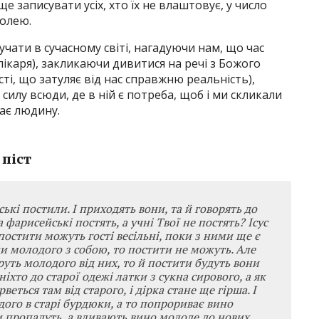
е записувати усіх, хто їх не влаштовує, у число
долею.
учати в сучасному світі, нагадуючи нам, що час
лікаря), закликаючи дивитися на речі з Божого
сті, що затуляє від нас справжню реальність),
илу всюди, де в ній є потреба, щоб і ми скликали
ає людину.
 піст
ські постили. І приходять вони, та й говорять до
а фарисейські постять, а учні Твої не постять? Ісус
постити можуть гості весільні, поки з ними ще є
 молодого з собою, то постити не можуть. Але
руть молодого від них, то й постити будуть вони
ніхто до старої одежі латки з сукна сирового, а як
рветься там від старого, і дірка стане ще гірша. І
дого в старі бурдюки, а то попрориває вино
и пропадуть, а вливають вино молоде до нових