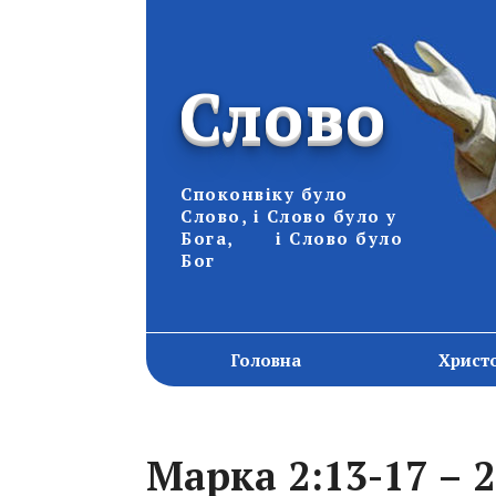
Слово
Споконвіку було
Слово, і Слово було у
Бога, і Слово було
Бог
Головна
Христ
Марка 2:13-17 – 2