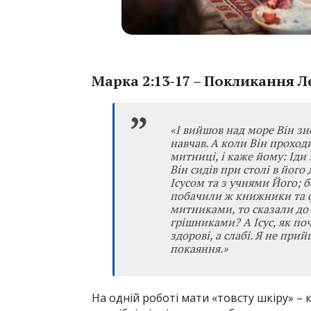
Марка 2:13-17 – Покликання Л
«І вийшов над море Він зно
навчав. А коли Він проходи
митниці, і каже йому: Іди 
Він сидів при столі в його
Ісусом та з учнями Його; б
побачили ж книжники та фа
митниками, то сказали до 
грішниками? А Ісус, як по
здорові, а слабі. Я не при
покаяння.»
На одній роботі мати «товсту шкіру» – к