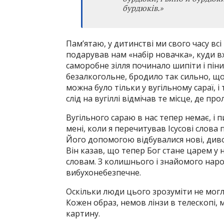
бурдюків.»
Пам’ятаю, у дитинстві ми свого часу вс
подарував нам «набір новачка», куди в
саморобне зілля починало шипіти і пінит
безалкогольне, бродило так сильно, щ
можна було тільки у вугільному сараї, і
слід на вугіллі відмічав те місце, де пр
Вугільного сараю в нас тепер немає, і 
мені, коли я перечитував Ісусові слова п
Його допомогою відбувалися нові, див
Він казав, що тепер Бог стане царем у 
словам. З колишнього і знайомого наро
вибухонебезпечне.
Оскільки люди цього зрозуміти не мог
Кожен образ, немов лінзи в телескопі, м
картину.