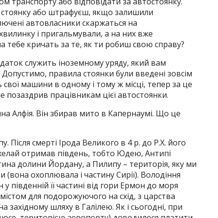
хом транспорту або відповідати за автостоянку.
 стоянку або штрафуєш, якщо залишили
злючені автовласники скаржаться на
 хвилинку і пригальмували, а на них вже
на тебе кричать за те, як ти робиш свою справу?
даток служить іноземному уряду, який вам
? Допустимо, правила стоянки були введені зовсім
 свої машини в одному і тому ж місці, тепер за це
не позаздрив працівникам цієї автостоянки.
ина Алфія. Він збирав мито в Капернаумі. Що це
 Після смерті Ірода Великого в 4 р. до Р.Х. його
рхелай отримав південь, тобто Юдею, Антипі
астина долини Йордану, а Пилипу – територія, яку ми
(вона охоплювала і частину Сирії). Володіння
 у південній її частині від гори Ермон до моря
 містом для подорожуючого на схід, з царства
 західному шляху в Галілею. Як і сьогодні, при
 шосе, територією аеропорту) доводилося платити