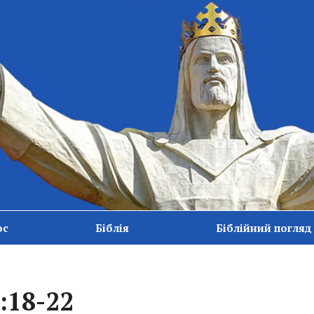
ос
Біблія
Біблійний погляд
:18-22