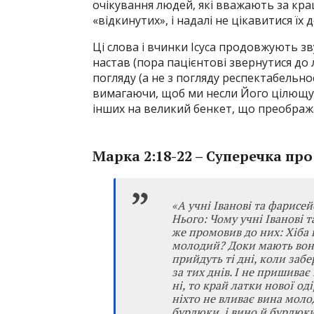
очікування людей, які вважають за кращ
«відкинутих», і надалі не цікавитися їх 
Ці слова і вчинки Ісуса продовжують зв
настав (пора пацієнтові звернутися до 
погляду (а не з погляду респектабельно
вимагаючи, щоб ми несли Його цілющу с
інших на великий бенкет, що преображ
Марка 2:18-22 – Суперечка про
«А учні Іванові та фарисей
Нього: Чому учні Іванові т
же промовив до них: Хіба 
молодий? Доки мають вони
прийдуть ті дні, коли забе
за тих днів. І не пришиває 
ні, то край латки нової оді
ніхто не вливає вина моло
бурдюки, і вино й бурдюк