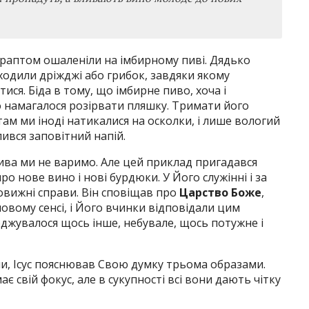
і раптом ошаленіли на імбирному пиві. Дядько
ходили дріжджі або грибок, завдяки якому
ися. Біда в тому, що імбирне пиво, хоча і
о намагалося розірвати пляшку. Тримати його
 там ми іноді натикалися на осколки, і лише вологий
олився заповітний напій.
пива ми не варимо. Але цей приклад пригадався
ро нове вино і нові бурдюки. У Його служінні і за
овижні справи. Він сповіщав про
Царство Боже
,
новому сенсі, і Його вчинки відповідали цим
джувалося щось інше, небувале, щось потужне і
ли, Ісус пояснював Свою думку трьома образами.
ає свій фокус, але в сукупності всі вони дають чітку