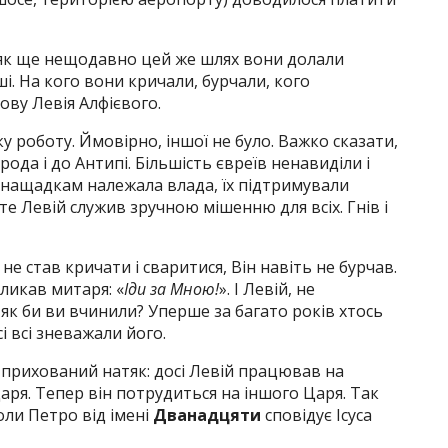
, як ще нещодавно цей же шлях вони долали
і. На кого вони кричали, бурчали, кого
ову Левія Алфієвого.
ку роботу. Ймовірно, іншої не було. Важко сказати,
Ірода і до Антипі. Більшість євреїв ненавиділи і
 нащадкам належала влада, їх підтримували
те Левій служив зручною мішенню для всіх. Гнів і
 не став кричати і сваритися, Він навіть не бурчав.
ликав митаря: «
Іди за Мною!
». І Левій, не
 як би ви вчинили? Уперше за багато років хтось
і всі зневажали його.
 прихований натяк: досі Левій працював на
ря. Тепер він потрудиться на іншого Царя. Так
оли Петро від імені
Дванадцяти
сповідує Ісуса