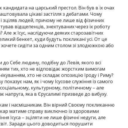
к кандидата на царський престол. Він був в їх очах
аштовувала цікаві застілля з дебатами. Чому
 і зціляв людей, причому не лише від фізичних
рятував відщепенців, знехтуваних через їх роботу
я? Але ж Ісус, наслідуючи деяких старозавітних
еликий бенкет, куди будуть покликані усі. От це
 хочете сидіти за одним столом зі злодюжкою або
 до Себе людину, подібну до Левія, якого всі
ням тих, хто не відповідає жорстким вимогам
чікуванням, хто не складає опозицію Іроду і Риму?
показує нам, як і чому Ісусове служіння із самого
– соціальному, культурному, політичному – але
є напруга, яка в Єрусалимі призведе до вибуху.
кам і насмішникам. Він вірний Своєму покликанню
лікар матиме справу виключно із здоровими
ня Ісуса – зціляти не лише фізичні недуги, але
ь світ. Заради цього доводиться порушити