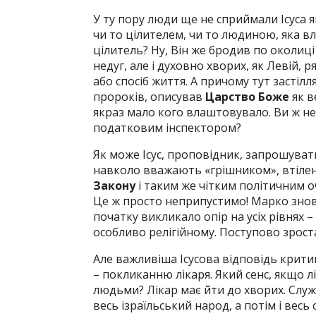
У ту пору люди ще не сприймали Ісуса я
чи то цілителем, чи то людиною, яка вл
цілитель? Ну, Він же бродив по околиці
недуг, але і духовно хворих, як Левій, 
або спосіб життя. А причому тут застілл
пророків, описував
Царство Боже
як в
якраз мало кого влаштовувало. Ви ж не
податковим інспектором?
Як може Ісус, проповідник, запрошувати
навколо вважають «грішником», втілен
Закону
і таким же чітким політичним о
Це ж просто неприпустимо! Марко знову 
початку викликало опір на усіх рівнях 
особливо релігійному. Поступово зроста
Але важливіша Ісусова відповідь крити
– покликанню лікаря. Який сенс, якщо 
людьми? Лікар має йти до хворих. Служін
весь ізраїльський народ, а потім і вес