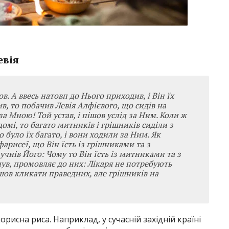
евія
в. А ввесь натовп до Нього приходив, і Він їх
в, то побачив Левія Алфієвого, що сидів на
за Мною! Той устав, і пішов услід за Ним. Коли ж
 домі, то багато митників і грішників сиділи з
о було їх багато, і вони ходили за Ним. Як
рисеї, що Він їсть із грішниками та з
учнів Його: Чому то Він їсть із митниками та з
чув, промовляє до них: Лікаря не потребують
йшов кликати праведних, але грішників на
орисна риса. Наприклад, у сучасній західній країні