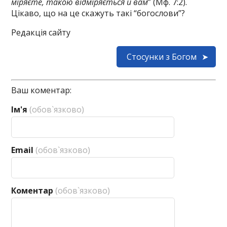
міряєте, такою відміряється й вам
” (Мф. 7:2).
Цікаво, що на це скажуть такі “богослови”?
Редакція сайту
Стосунки з Богом
Ваш коментар:
Ім'я
(обов`язково)
Email
(обов`язково)
Коментар
(обов`язково)