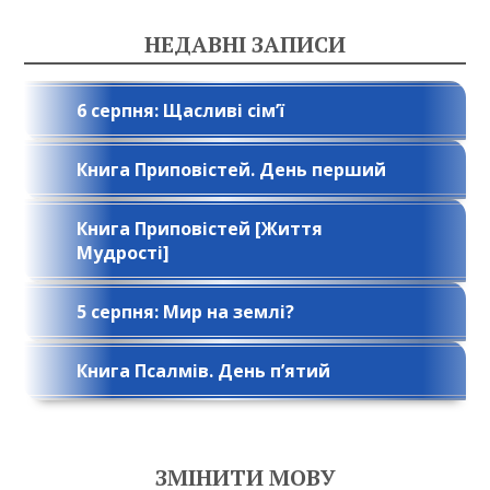
НЕДАВНІ ЗАПИСИ
6 серпня: Щасливі сім’ї
Книга Приповістей. День перший
Книга Приповістей [Життя
Мудрості]
5 серпня: Мир на землі?
Книга Псалмів. День п’ятий
ЗМІНИТИ МОВУ