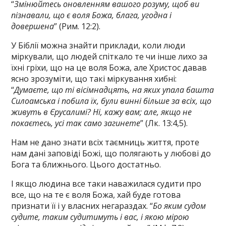
“
Змінюйтесь оновленням вашого розуму, щоб ви
пізнавали, що є воля Божа, блага, угодна і
довершена
” (Рим. 12:2).
У Біблії можна знайти приклади, коли люди
міркували, що людей спіткало те чи інше лихо за
їхні гріхи, що на це во­ля Божа, але Христос давав
ясно зрозуміти, що такі міркування хибні:
“
Думаєте, що ті вісімнадцять, на яких упала башта
Силоамська і побила їх, були винні більше за всіх, що
живуть в Єрусалимі? Ні, кажу вам; але, якщо не
покаєтесь, усі так само загинете
” (Лк. 13:4,5).
Нам не дано знати всіх таємниць життя, проте
нам дані заповіді Божі, що полягають у любові до
Бога та ближнього. Цього достатньо.
І якщо людина все таки наважилася судити про
все, що на те є воля Божа, хай буде готова
признати її і у власних негараздах. “
Бо яким судом
судите, таким судитимуть і вас, і якою мірою