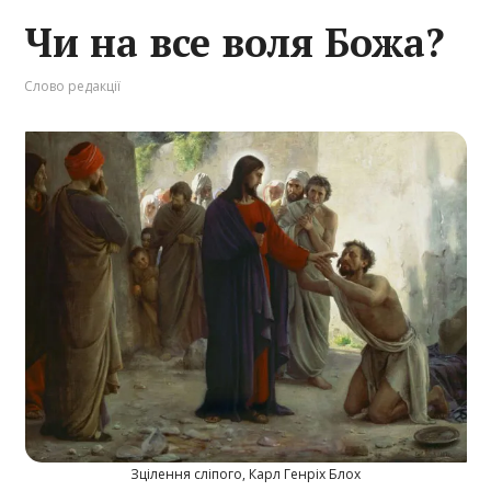
Чи на все воля Божа?
Слово редакції
Зцілення сліпого, Карл Генріх Блох