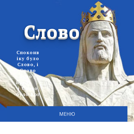
Слово
Споконв
іку було
Слово, і
Слово
було у
Бога,
і Слово
було Бог
МЕНЮ