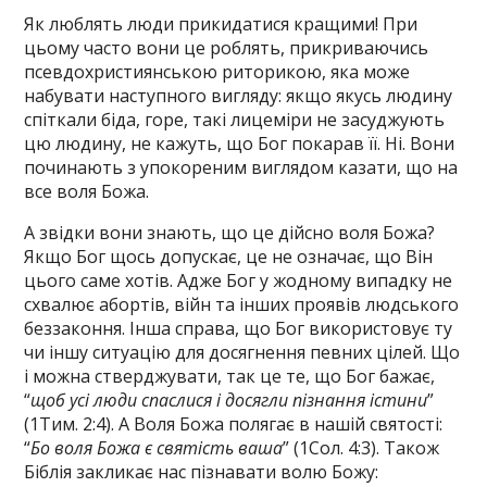
Як люблять люди прикидатися кращими! При
цьому часто вони це роблять, прикриваючись
псевдохристиянською риторикою, яка може
набувати наступного вигляду: якщо якусь людину
спіткали біда, горе, такі лицеміри не засуджують
цю людину, не кажуть, що Бог покарав її. Ні. Вони
починають з упокореним виглядом казати, що на
все воля Божа.
А звідки вони знають, що це дійсно воля Божа?
Якщо Бог щось допускає, це не означає, що Він
цього саме хотів. Адже Бог у жодному випадку не
схвалює абортів, війн та інших проявів людського
беззаконня. Інша справа, що Бог використовує ту
чи іншу ситуацію для досягнення певних цілей. Що
і можна стверджувати, так це те, що Бог бажає,
“
щоб усі люди спаслися і досягли пізнання істини
”
(1Тим. 2:4). А Воля Божа полягає в нашій святості:
“
Бо воля Божа є святість ваша
” (1Сол. 4:3). Також
Біблія закликає нас пізнавати волю Божу: