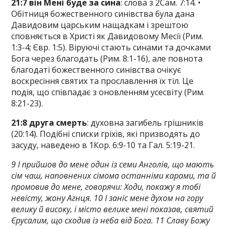
21:7 він Мені буде за сина
: слова з 2Сам. 7:14. •
Обітниця божественного синівства була дана
Давидовим царським нащадкам і зрештою
сповняється в Христі як Давидовому Месії (Рим.
1:3-4; Євр. 1:5). Віруючі стають синами та дочками
Бога через благодать (Рим. 8:1-16), але повнота
благодаті божественного синівства очікує
воскресіння святих та прославлення їх тіл. Це
подія, що співпадає з оновленням усесвіту (Рим.
8:21-23).
21:8 друга смерть
: духовна загибель грішників
(20:14). Подібні списки гріхів, які призводять до
засуду, наведено в 1Кор. 6:9-10 та Гал. 5:19-21.
9 І прийшов до мене один із семи Анголів, що мають
сім чаш, наповнених сімома останніми карами, та й
промовив до мене, говорячи: Ходи, покажу я тобі
невісту, жону Агнця. 10 І заніс мене духом на гору
велику й високу, і місто велике мені показав, святий
Єрусалим, що сходив із неба від Бога. 11 Славу Божу