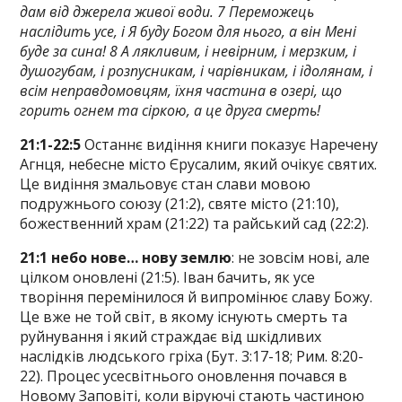
дам від джерела живої води. 7 Переможець
наслідить усе, і Я буду Богом для нього, а він Мені
буде за сина! 8 А лякливим, і невірним, і мерзким, і
душогубам, і розпусникам, і чарівникам, і ідолянам, і
всім неправдомовцям, їхня частина в озері, що
горить огнем та сіркою, а це друга смерть!
21:1-22:5
Останнє видіння книги показує Наречену
Агнця, небесне місто Єрусалим, який очікує святих.
Це видіння змальовує стан слави мовою
подружнього союзу (21:2), святе місто (21:10),
божественний храм (21:22) та райський сад (22:2).
21:1 небо нове… нову землю
: не зовсім нові, але
цілком оновлені (21:5). Іван бачить, як усе
творіння перемінилося й випромінює славу Божу.
Це вже не той світ, в якому існують смерть та
руйнування і який страждає від шкідливих
наслідків людського гріха (Бут. 3:17-18; Рим. 8:20-
22). Процес усесвітнього оновлення почався в
Новому Заповіті, коли віруючі стають частиною