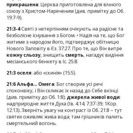
прикрашена
: Церква приготовлена для вічного
союзу з Христом-Нареченим (див. примітку до Об.
19:7-9).
21:3-4
Святі з нетерпінням очікують на радісне та
безболісне існування з Богом. • Надія на те, що Бог
житиме з народом його, підтверджує обітницю
Нового Заповіту в Єз. 37:27. Про те, що Він витре
кожну сльозу
, знищить
смерть
, нагадує видіння
месіанського бенкету в Іс. 25:8.
21:3 оселя
: або «скинія» (15:5).
21:6 Альфа… Омега
: Бог створив усі речі
споконвіку, і Він скликає їх назад до Себе вкінці
(див. примітку до Об. 1:8);
джерела живої води
:
надприродне життя Духа (Ів. 4:14; 7:37-39; 1Кор.
12:13). Зверніть увагу на контраст із Об. 21:8 – тут
святих оживляє жива вода; там грішників палить
смертельний вогонь.