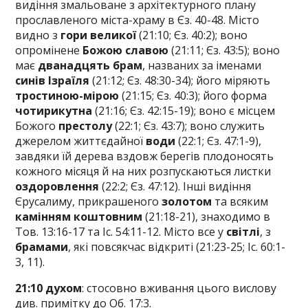
видіння змальоване з архітектурного плану
прославленого міста-храму в Єз. 40-48. Місто
видно з
гори великої
(21:10; Єз. 40:2); воно
опромінене
Божою славою
(21:11; Єз. 43:5); воно
має
дванадцять брам
, названих за іменами
синів Ізраїля
(21:12; Єз. 48:30-34); його міряють
тростиною-мірою
(21:15; Єз. 40:3); його форма
чотирикутна
(21:16; Єз. 42:15-19); воно є місцем
Божого
престолу
(22:1; Єз. 43:7); воно служить
джерелом життєдайної
води
(22:1; Єз. 47:1-9),
завдяки їй дерева вздовж берегів плодоносять
кожного місяця й на них розпускаються листки
оздоровлення
(22:2; Єз. 47:12). Інші видіння
Єрусалиму, прикрашеного
золотом
та всяким
камінням коштовним
(21:18-21), знаходимо в
Тов. 13:16-17 та Іс. 54:11-12. Місто все у
світлі
, з
брамами
, які повсякчас відкриті (21:23-25; Іс. 60:1-
3, 11).
21:10
духом
: стосовно вживання цього вислову
див. примітку до Об. 17:3.