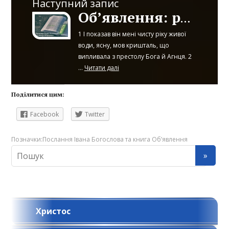
Наступний запис
Об’явлення: розділ 22
1 І показав він мені чисту ріку живої
води, ясну, мов кришталь, що
випливала з престолу Бога й Агнця. 2
...
Читати далі
Поділитися цим:
Facebook
Twitter
Позначки:
Послання Івана Богослова та книга Об’явлення
Христос