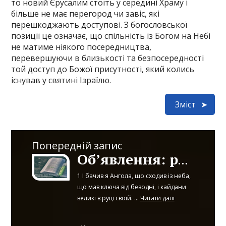
то новий Єрусалим стоїть у середині Храму і
більше не має перегород чи завіс, які
перешкоджають доступові. З богословської
позиції це означає, що спільність із Богом на Небі
не матиме ніякого посередництва,
перевершуючи в близькості та безпосередності
той доступ до Божої присутності, який колись
існував у святині Ізраїлю.
Зміст
Попередній запис
Об’явлення: розділ 20
1 І бачив я Ангола, що сходив із неба,
що мав ключа від безодні, і кайдани
великі в руці своїй. ...
Читати далі