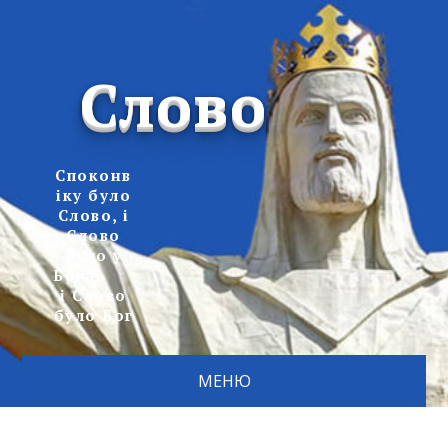
Слово
Споконв
іку було
Слово, і
Слово
було у
Бога,
і Слово
було Бог
МЕНЮ