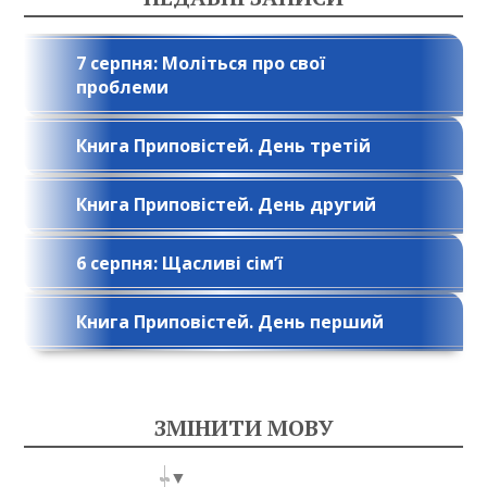
7 серпня: Моліться про свої
проблеми
Книга Приповістей. День третій
Книга Приповістей. День другий
6 серпня: Щасливі сім’ї
Книга Приповістей. День перший
ЗМІНИТИ МОВУ
Select Language
▼