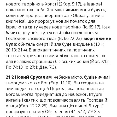
нового творіння в Христі (2Кор. 5:17), а Іванові
показано такі небо й землю, якими вони будуть,
коли цей процес завершиться. • Образ узятий із
книги Ісаї, що пророкує новий початок для
Ізраїлю та світу через нове творіння (Іс. 65:17). Ісая
бачить це у зв’язку з усесвітнім поклонінням
Господеві «всякого тіла» (Іс. 66:22-23);
моря вже не
було
: обитель смерті й зла буде висушена (13:1;
20:13; 21:4). В апокаліптичних та поетичних
текстах море часто символізує хаос та притулок
для всіляких страшних і бісівських речей (Йов 7:12;
Пс. 74:13; Іс. 27:1; Дан. 7:3).
21:2 Новий Єрусалим
: небесне місто, будівничим і
творцем якого є Бог (Євр. 11:10). Він сходить на
землю для того, щоб Церква, яка поклоняється
Богові, могла приєднатися до небесної Літургії
ангелів і святих, що повсякчас хвалять Господа й
Агнця (Євр. 12:22-25). Видіння цієї вічної Літургії
пронизують книгу Об’явлення (4:1-5:14; 7:9-8:5;