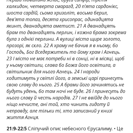
халкидон, четверта смарагд, 20 п’ята сардонікс,
шоста сардій, сьома хризоліт, восьма берил,
дев’ята топаз, десята хрисопрас, одинадцята
якинт, дванадцята аметист. 21 А дванадцять
брам то дванадцять перлин, і кожна брама зокрема
була з однієї перлини. А вулиці міста щире золото,
прозорі, як скло. 22 А храму не бачив я в ньому, бо
Господь, Бог Вседержитель то йому храм і Агнець.
23 І місто не має потреби ні в сонці, ні в місяці, щоб
у ньому світили, слава бо Божа його освітила, а
світильник для нього Агнець. 24 І народи
ходитимуть у світлі його, а земські царі принесуть
свою славу до нього. 25 А брами його зачинятись не
будуть удень, бо там ночі не буде. 26 І принесуть до
нього славу й честь народів. 27 І не ввійде до нього
ніщо нечисте, ані той, хто чинить гидоту й
неправду, але тільки ті, хто записаний у книзі
життя Агнця.
21:9-22:5
Сліпучий опис небесного Єрусалиму. • Це