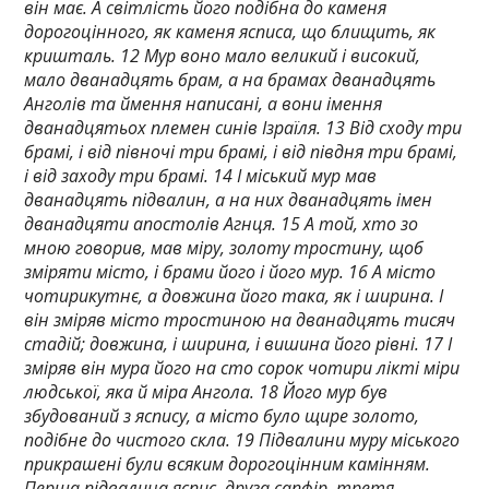
він має. А світлість його подібна до каменя
дорогоцінного, як каменя ясписа, що блищить, як
кришталь. 12 Мур воно мало великий і високий,
мало дванадцять брам, а на брамах дванадцять
Анголів та ймення написані, а вони імення
дванадцятьох племен синів Ізраїля. 13 Від сходу три
брамі, і від півночі три брамі, і від півдня три брамі,
і від заходу три брамі. 14 І міський мур мав
дванадцять підвалин, а на них дванадцять імен
дванадцяти апостолів Агнця. 15 А той, хто зо
мною говорив, мав міру, золоту тростину, щоб
зміряти місто, і брами його і його мур. 16 А місто
чотирикутнє, а довжина його така, як і ширина. І
він зміряв місто тростиною на дванадцять тисяч
стадій; довжина, і ширина, і вишина його рівні. 17 І
зміряв він мура його на сто сорок чотири лікті міри
людської, яка й міра Ангола. 18 Його мур був
збудований з яспису, а місто було щире золото,
подібне до чистого скла. 19 Підвалини муру міського
прикрашені були всяким дорогоцінним камінням.
Перша підвалина яспис, друга сапфір, третя