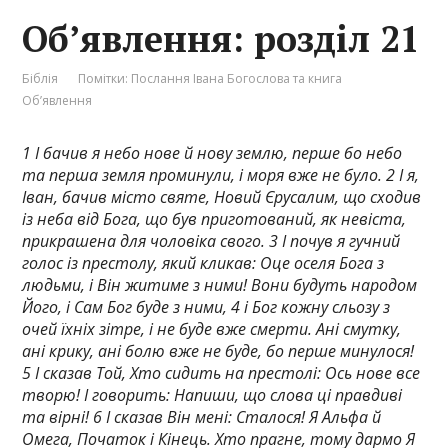
Об’явлення: розділ 21
Біблія
Помітки:
Послання Івана Богослова та книга
Об’явлення
1 І бачив я небо нове й нову землю, перше бо небо
та перша земля проминули, і моря вже не було. 2 І я,
Іван, бачив місто святе, Новий Єрусалим, що сходив
із неба від Бога, що був приготований, як невіста,
прикрашена для чоловіка свого. 3 І почув я гучний
голос із престолу, який кликав: Оце оселя Бога з
людьми, і Він житиме з ними! Вони будуть народом
Його, і Сам Бог буде з ними, 4 і Бог кожну сльозу з
очей їхніх зітре, і не буде вже смерти. Ані смутку,
ані крику, ані болю вже не буде, бо перше минулося!
5 І сказав Той, Хто сидить на престолі: Ось нове все
творю! І говорить: Напиши, що слова ці правдиві
та вірні! 6 І сказав Він мені: Сталося! Я Альфа й
Омега, Початок і Кінець. Хто прагне, тому дармо Я