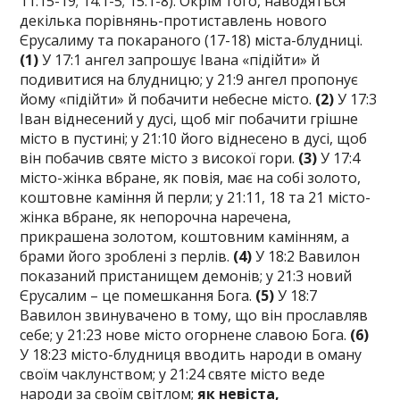
11:15-19; 14:1-5; 15:1-8). Окрім того, наводяться
декілька порівнянь-протиставлень нового
Єрусалиму та покараного (17-18) міста-блудниці.
(1)
У 17:1 ангел запрошує Івана «підійти» й
подивитися на блудницю; у 21:9 ангел пропонує
йому «підійти» й побачити небесне місто.
(2)
У 17:3
Іван віднесений у дусі, щоб міг побачити грішне
місто в пустині; у 21:10 його віднесено в дусі, щоб
він побачив святе місто з високої гори.
(3)
У 17:4
місто-жінка вбране, як повія, має на собі золото,
коштовне каміння й перли; у 21:11, 18 та 21 місто-
жінка вбране, як непорочна наречена,
прикрашена золотом, коштовним камінням, а
брами його зроблені з перлів.
(4)
У 18:2 Вавилон
показаний пристанищем демонів; у 21:3 новий
Єрусалим – це помешкання Бога.
(5)
У 18:7
Вавилон звинувачено в тому, що він прославляв
себе; у 21:23 нове місто огорнене славою Бога.
(6)
У 18:23 місто-блудниця вводить народи в оману
своїм чаклунством; у 21:24 святе місто веде
народи за своїм світлом;
як невіста,