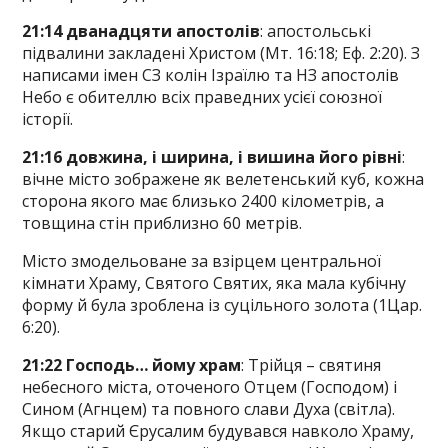
21:14 дванадцяти апостолів
: апостольські
підвалини закладені Христом (Мт. 16:18; Еф. 2:20). З
написами імен СЗ колін Ізраїлю та НЗ апостолів
Небо є обителлю всіх праведних усієї союзної
історії.
21:16 довжина, і ширина, і вишина його рівні
:
вічне місто зображене як велетенський куб, кожна
сторона якого має близько 2400 кілометрів, а
товщина стін приблизно 60 метрів.
Місто змодельоване за взірцем центральної
кімнати Храму, Святого Святих, яка мала кубічну
форму й була зроблена із суцільного золота (1Цар.
6:20).
21:22 Господь… йому храм
: Трійця – святиня
небесного міста, оточеного Отцем (Господом) і
Сином (Агнцем) та повного слави Духа (світла).
Якщо старий Єрусалим будувався навколо Храму,