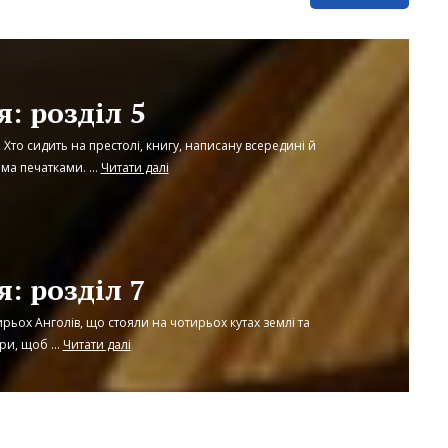
: розділ 5
о, Хто сидить на престолі, книгу, написану всередині й
ома печатками. ...
Читати далі
: розділ 7
ирьох Анголів, що стояли на чотирьох кутах землі та
ри, щоб ...
Читати далі