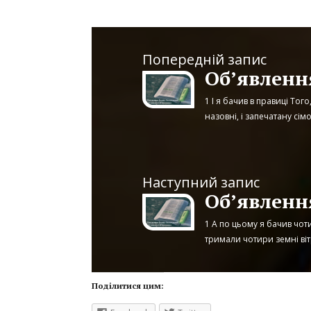
Попередній запис
Об’явлення
1 І я бачив в правиці Тог
назовні, і запечатану сім
Наступний запис
Об’явлення
1 А по цьому я бачив чот
тримали чотири земні віт
Поділитися цим: