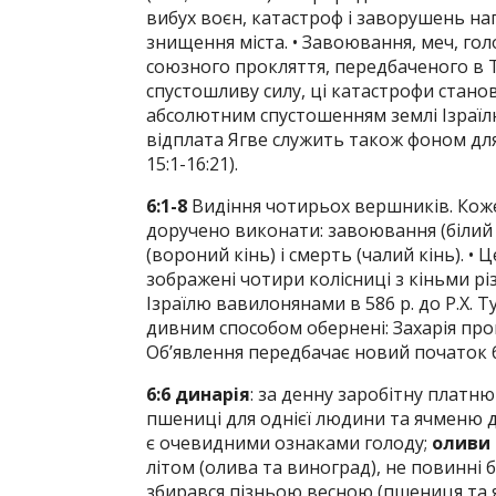
вибух воєн, катастроф і заворушень напр
знищення міста. • Завоювання, меч, голо
союзного прокляття, передбаченого в То
спустошливу силу, ці катастрофи стано
абсолютним спустошенням землі Ізраїлю
відплата Ягве служить також фоном для с
15:1-16:21).
6:1-8
Видіння чотирьох вершників. Коже
доручено виконати: завоювання (білий 
(вороний кінь) і смерть (чалий кінь). • Ц
зображені чотири колісниці з кіньми рі
Ізраїлю вавилонянами в 586 р. до Р.Х. Ту
дивним способом обернені: Захарія про
Об’явлення передбачає новий початок 
6:6 динарія
: за денну заробітну платн
пшениці для однієї людини та ячменю дл
є очевидними ознаками голоду;
оливи 
літом (олива та виноград), не повинні б
збирався пізньою весною (пшениця та 