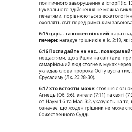
політичного заворушення в історії (Іс. 13:1
буквального здійснення не можна викл
печатями, порівнюються з есхатологічн
охоплять світ перед римським завоювання
6:15 царі… та кожен вільний
: кара сп
печери
: нагадує грішників в Іс. 2:19, 
6:16 Поспадайте на нас… позакривайт
нещастями, що зійшли на світ (див. приміт
самарійський люд стогне в муках через
укладав слова пророка Осії у вуста ти
Єрусалиму (Лк. 23:28-30).
6:17 хто встояти може
: стояння є озна
Агнець (Об. 5:6), ангели (7:11) та святі (7
от Наум 1:6 та Мал. 3:2, указують на т
означає, що жоден грішник не може спо
божественного Судді.