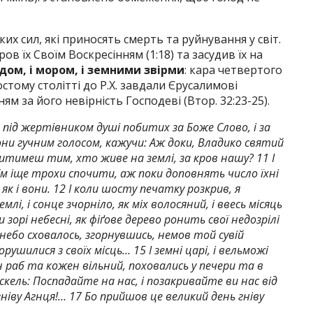
их сил, які приносять смерть та руйнування у світ.
в їх Своїм Воскресінням (1:18) та засудив їх на
дом, і мором, і земними звірми
: кара четвертого
стому столітті до Р.Х. завдали Єрусалимові
ям за його невірність Господеві (Втор. 32:23-25).
в під жертівником душі побитих за Боже Слово, і за
вони гучним голосом, кажучи: Аж доки, Владико святий
итимеш тим, хто живе на землі, за кров нашу? 11 І
 їм іще трохи спочити, аж поки доповнять число їхні
 як і вони. 12 І коли шосту печатку розкрив, я
млі, і сонце зчорніло, як міх волосяний, і ввесь місяць
 зорі небесні, як фіґове дерево ронить свої недозрілі
 небо сховалось, згорнувшись, немов той сувій
орушилися з своїх місць… 15 І земні царі, і вельможі
н раб та кожен вільний, поховались у печери та в
о скель: Поспадайте на нас, і позакривайте ви нас від
 гніву Агнця!… 17 Бо прийшов це великий день гніву