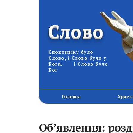
Слово
Споконвіку було
Слово, і Слово було у
Бога, і Слово було
Бог
Головна
Христ
Об’явлення: розд