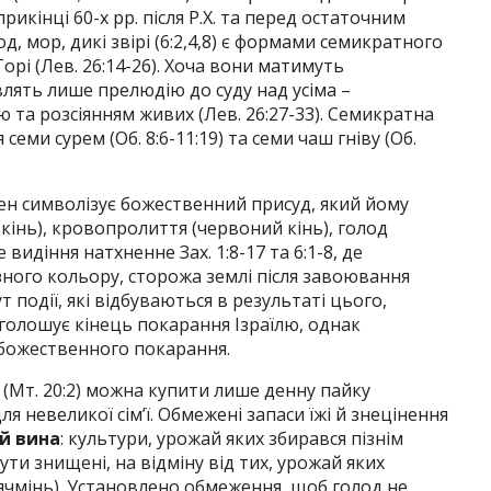
икінці 60-х pp. після Р.Х. та перед остаточним
д, мор, дикі звірі (6:2,4,8) є формами семикратного
рі (Лев. 26:14-26). Хоча вони матимуть
влять лише прелюдію до суду над усіма –
 та розсіянням живих (Лев. 26:27-33). Семикратна
еми сурем (Об. 8:6-11:19) та семи чаш гніву (Об.
н символізує божественний присуд, який йому
кінь), кровопролиття (червоний кінь), голод
е видіння натхненне Зах. 1:8-17 та 6:1-8, де
зного кольору, сторожа землі після завоювання
т події, які відбуваються в результаті цього,
голошує кінець покарання Ізраїлю, однак
божественного покарання.
ю (Мт. 20:2) можна купити лише денну пайку
я невеликої сім’ї. Обмежені запаси їжі й знецінення
й вина
: культури, урожай яких збирався пізнім
ути знищені, на відміну від тих, урожай яких
ячмінь). Установлено обмеження, щоб голод не