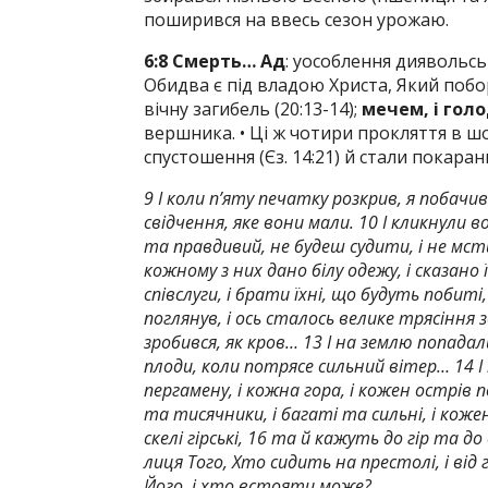
поширився на ввесь сезон урожаю.
6:8 Смерть… Ад
: уособлення диявольськ
Обидва є під владою Христа, Який поборо
вічну загибель (20:13-14);
мечем, і голо
вершника. • Ці ж чотири прокляття в шо
спустошення (Єз. 14:21) й стали покаранн
9 І коли п’яту печатку розкрив, я побачи
свідчення, яке вони мали. 10 І кликнули 
та правдивий, не будеш судити, і не мст
кожному з них дано білу одежу, і сказано
співслуги, і брати їхні, що будуть побиті,
поглянув, і ось сталось велике трясіння зе
зробився, як кров… 13 І на землю попадали
плоди, коли потрясе сильний вітер… 14 І
пергамену, і кожна гора, і кожен острів п
та тисячники, і багаті та сильні, і коже
скелі гірські, 16 та й кажуть до гір та д
лиця Того, Хто сидить на престолі, і від
Його, і хто встояти може?