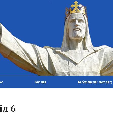
ос
Біблія
Біблійний погляд
іл 6