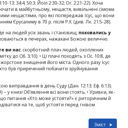
0-13; 34:4; 50:3; Йоіл 2:30-32; Ог. 2:21-22). Хоча
ючати в майбутньому, нещастя, вивільнені сімома
ими нещастями, про які попереджав Ісус, що вони
м Єрусалиму в 70 р. після Р.Х. (див. Лк. 21:5-28).
аде на людей усіх звань і становищ;
поховались у
які ховаються в печерах, нажахані Божою величчю.
е ви нас
: скорботний плач людей, охоплених
ку до Об. 3:10). • Ці плачі походять з Ос. 10:8, де
 жорстоке знищення його міста. Одного разу Ісус
х, хто був приречений побачити зруйнування
кою виправдання в день Суду (Дан. 12:13; Еф. 6:13).
:9) – у книзі Об’явлення всі вони стоять. • Уривки, як-
е, що питання «Хто може устояти?» є риторичним й
діватися на те, щоб устояти перед гнівом
Зміст