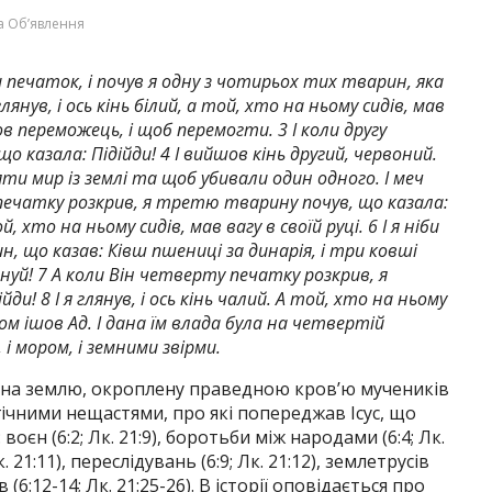
а Об’явлення
ми печаток, і почув я одну з чотирьох тих тварин, яка
глянув, і ось кінь білий, а той, хто на ньому сидів, мав
мов переможець, і щоб перемогти. 3 І коли другу
о казала: Підійди! 4 І вийшов кінь другий, червоний.
яти мир із землі та щоб убивали один одного. І меч
 печатку розкрив, я третю тварину почув, що казала:
ой, хто на ньому сидів, мав вагу в своїй руці. 6 І я ніби
, що казав: Ківш пшениці за динарія, і три ковші
нуй! 7 А коли Він четверту печатку розкрив, я
и! 8 І я глянув, і ось кінь чалий. А той, хто на ньому
дом ішов Ад. І дана їм влада була на четвертій
 і мором, і земними звірми.
 на землю, окроплену праведною кров’ю мучеників
огічними нещастями, про які попереджав Ісус, що
оєн (6:2; Лк. 21:9), боротьби між народами (6:4; Лк.
Лк. 21:11), переслідувань (6:9; Лк. 21:12), землетрусів
 (6:12-14; Лк. 21:25-26). В історії оповідається про