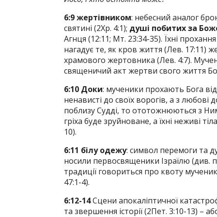
6:9 жертівником
: небесний аналог бр
святині (2Хр. 4:1);
душі побитих за Бож
Агнця (12:11; Мт. 23:34-35). Їхні проха
нагадує те, як кров життя (Лев. 17:11)
храмового жертовника (Лев. 4:7). Муче
священичий акт жертви свого життя Богові
6:10 Доки
: мученики прохають Бога відп
ненависті до своїх ворогів, а з любові
поблизу Судді, то ототожнюються з Ним
гріха буде зруйноване, а їхні неживі тіла
10).
6:11 білу одежу
: символ перемоги та ду
носили первосвященики Ізраїлю (див. пр
традиції говориться про квоту мученикі
47:1-4).
6:12-14
Сцени апокаліптичної катастроф
та звершення історії (2Пет. 3:10-13) – 