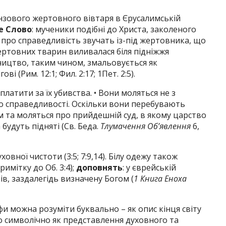
онзового жертовного вівтаря в Єрусалимській
е Слово
: мученики подібні до Христа, заколеного
ння про справедливість звучать із-під жертовника, що
 жертовних тварин виливалася біля підніжжя
ництво, таким чином, змальовується як
 (Рим. 12:1; Фил. 2:17; 1Пет. 2:5).
латити за їх убивства. • Вони моляться не з
 до справедливості. Оскільки вони перебувають
 та моляться про прийдешній суд, в якому царство
 будуть підняті (Св. Беда.
Тлумачення Об’явлення
6,
ховної чистоти (3:5; 7:9,14). Білу одежу також
имітку до Об. 3:4);
доповнять
: у єврейській
в, заздалегідь визначену Богом (
1 Книга Еноха
и можна розуміти буквально – як опис кінця світу
або символічно як представлення духовного та