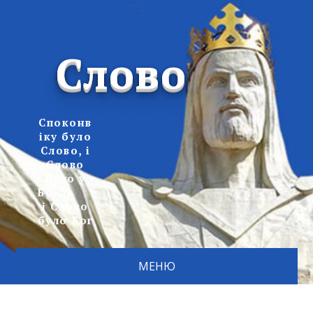
Слово
Споконв
іку було
Слово, і
Слово
було у
Бога,
і Слово
було Бог
МЕНЮ