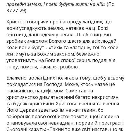
праведні землю, і повік будуть жити на ній
» (Пс.
37:27-29).
Христос, говорячи про нагороду лагідних, що
вони успадкують землю, натякав на ці Божі
обітниці, дані юдеям у неволі. Ці обітниці Він
зробив символом Божого щастя для всіх людей,
коли вони будуть «тихі» та «лагідні», тобто коли
житимуть за Божим законом, безмежно
уповатимуть на Бога в спокої серця, подалі від
гніву, помсти, насилля, розбою.
Блаженство лагідних полягає в тому, щоб у всьому
покладатися на Господа. Може, хтось назве це
пасивністю, пацифізмом. Саме так на
християнство дивляться нині багато нехристиян
та й деякі християни. Христове вчення та вчення
Його Церкви здається їм не життєвим, бо
забороняє право особистої помсти, щоб людина
опановувала свої невладнані пориви й пристрасті.
Сьогодні кажуть: «Такий то вже світ настав, що як