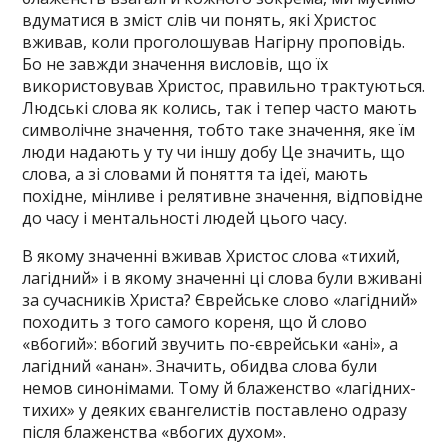
вдуматися в зміст слів чи понять, які Христос
вживав, коли проголошував Нагірну проповідь.
Бо не завжди значення висловів, що їх
використовував Христос, правильно трактуються.
Людські слова як колись, так і тепер часто мають
символічне значення, тобто таке значення, яке їм
люди надають у ту чи іншу добу Це значить, що
слова, а зі словами й поняття та ідеї, мають
похідне, мінливе і релятивне значення, відповідне
до часу і ментальності людей цього часу.
В якому значенні вживав Христос слова «тихий,
лагідний» і в якому значенні ці слова були вживані
за сучасників Христа? Єврейське слово «лагідний»
походить з того самого кореня, що й слово
«вбогий»: вбогий звучить по-єврейськи «ані», а
лагідний «анан». Значить, обидва слова були
немов синонімами. Тому й блаженство «лагідних-
тихих» у деяких євангелистів поставлено одразу
після блаженства «вбогих духом».