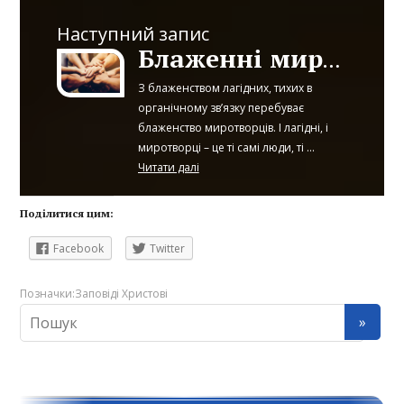
Наступний запис
Блаженні миротворці, бо вони синами Божими стануть
З блаженством лагідних, тихих в
органічному зв’язку перебуває
блаженство миротворців. І лагідні, і
миротворці – це ті самі люди, ті ...
Читати далі
Поділитися цим:
Facebook
Twitter
Позначки:
Заповіді Христові