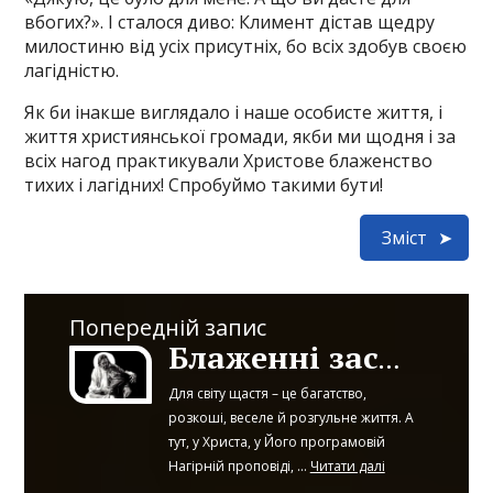
вбогих?». І сталося диво: Климент дістав щедру
милостиню від усіх присутніх, бо всіх здобув своєю
лагідністю.
Як би інакше виглядало і наше особисте життя, і
життя християнської громади, якби ми щодня і за
всіх нагод практикували Христове блаженство
тихих і лагідних! Спробуймо такими бути!
Зміст
Попередній запис
Блаженні засмучені
Для світу щастя – це багатство,
розкоші, веселе й розгульне життя. А
тут, у Христа, у Його програмовій
Нагірній проповіді, ...
Читати далі