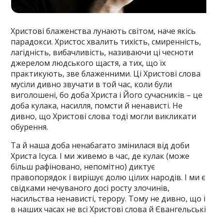
Христові блаженства лунають світом, наче якісь
парадокси. Христос хвалить тихість, смиренність,
лагідність, вибачливість, називаючи ці чесноти
джерелом людського щастя, а тих, що їх
практикують, зве блаженними. Ці Христові слова
мусіли дивно звучати в той час, коли були
виголошені, бо доба Христа і Його сучасників – це
доба кулака, насилля, помсти й ненависті. Не
дивно, що Христові слова тоді могли викликати
обурення.
Та й наша доба ненабагато змінилася від доби
Христа Ісуса. І ми живемо в час, де кулак (може
більш рафіновано, непомітно) диктує
правопорядок і вирішує долю цілих народів. І ми є
свідками нечуваного досі росту злочинів,
насильства ненависті, терору. Тому не дивно, що і
в наших часах не всі Христові слова й Євангельські