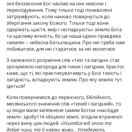
їхні беззаконня Бог наслав на них неволю і
переслідування. Тому тільки тоді поневолені
затріумфують, коли наново повернуться до
зберігання закону Божого. Тільки тоді вони
одержать щастя, мир і «вспадкують» землю Бога
та щасливу вічність, бо це наша єдино правдива
«земля» – небесна батьківщина. Про неї треба нам
побиватися, для неї старатися, за неї молитися.
З належного розуміння слів «тихі та лагідні» стає
зрозумілою нагорода для тихих і лагідних. Христос
каже, що ті, які практикуватимуть у Бозі тихість і
лагідність, вспадкують землю. Про яку землю тут
ідеться?
Коли повернемося до первісного, біблійного,
месіянського значення слів «тихий і лагідний», то
ці люди мали запевнене самим Богом «насліддя
землі»: здобуття обіцяної землі, згодом втраченої
через вину цих людей. «
Ухиляйся від злого та
добре чини, та й навіки живи
…
Успадкують