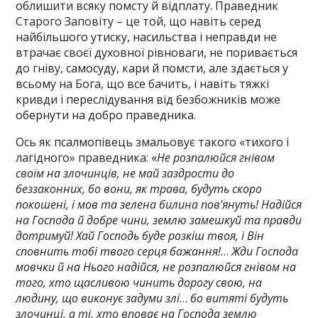
облишити всяку помсту й відплату. Праведник
Старого Заповіту – це той, що навіть серед
найбільшого утиску, насильства і неправди не
втрачає своєї духовної рівноваги, не поривається
до гніву, самосуду, кари й помсти, але здається у
всьому на Бога, що все бачить, і навіть тяжкі
кривди і переслідування від безбожників може
обернути на добро праведника.
Ось як псалмопівець змальовує такого «тихого і
лагідного» праведника: «
Не розпалюйся гнівом
своїм на злочинців, не май заздрости до
беззаконних, бо вони, як трава, будуть скоро
покошені, і мов та зелена билина пов’януть! Надійся
на Господа й добре чини, землю замешкуй та правди
дотримуй! Хай Господь буде розкіш твоя, і Він
сповнить тобі твого серця бажання!
…
Жди Господа
мовчки й на Нього надійся, не розпалюйся гнівом на
того, хто щасливою чинить дорогу свою, на
людину, що виконує задуми злі
…
бо витяті будуть
злочинці, а ті, хто вповає на Господа землю