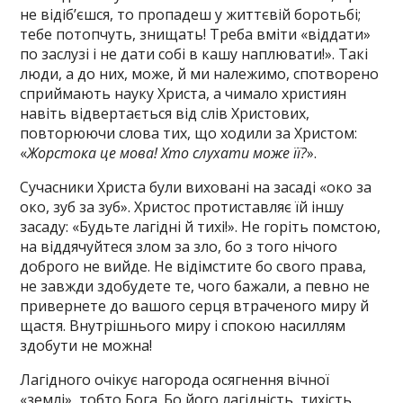
не відіб’єшся, то пропадеш у життєвій боротьбі;
тебе потопчуть, знищать! Треба вміти «віддати»
по заслузі і не дати собі в кашу наплювати!». Такі
люди, а до них, може, й ми належимо, спотворено
сприймають науку Христа, а чимало християн
навіть відвертається від слів Христових,
повторюючи слова тих, що ходили за Христом:
«
Жорстока це мова! Хто слухати може її?
».
Сучасники Христа були виховані на засаді «око за
око, зуб за зуб». Христос протиставляє їй іншу
засаду: «Будьте лагідні й тихі!». Не горіть помстою,
на віддячуйтеся злом за зло, бо з того нічого
доброго не вийде. Не відімстите бо свого права,
не завжди здобудете те, чого бажали, а певно не
привернете до вашого серця втраченого миру й
щастя. Внутрішнього миру і спокою насиллям
здобути не можна!
Лагідного очікує нагорода осягнення вічної
«землі», тобто Бога. Бо його лагідність, тихість