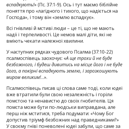
вспадкують!
» (Пс. 37:1-9). Ось і тут маємо біблійне
поняття про «лагідного і тихого, що надіється на
Господа», і тому він «землю вспадкує».
Всі гнівливі й мстиві люди – це ті, що не мають
надії і терпеливості. Це немов малі діти, які не
вміють чекати належної хвилини.
У наступних рядках чудового Псалма (37:10-22)
псалмоспівець заохочує: «
А ще трохи й не буде
безбожного, і будеш дивитись на місце його і не буде
його, а покірні вспадкують землю, і зарозкошують
миром великим!
…».
Псалмоспівець писав ці слова саме тоді, коли юдеї
вже втратили були свою незалежність і горіли
помстою та ненавистю до своїх гнобителів. Ця
помста може бути по-людськи виправдана, але
перш ніж мститися, треба подумати: «Чому Бог
допустив тріумф безбожних над праведниками?»
У своєму гніві поневолені юдеї забули, що саме за