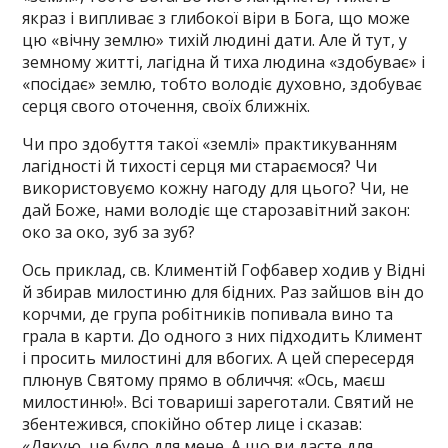
якраз і випливає з глибокої віри в Бога, що може
цю «вічну землю» тихій людині дати. Але й тут, у
земному житті, лагідна й тиха людина «здобуває» і
«посідає» землю, тобто володіє духовно, здобуває
серця свого оточення, своїх ближніх.
Чи про здобуття такої «землі» практикуванням
лагідності й тихості серця ми стараємося? Чи
використовуємо кожну нагоду для цього? Чи, не
дай Боже, нами володіє ще старозавітний закон:
око за око, зуб за зуб?
Ось приклад, св. Климентій Гофбавер ходив у Відні
й збирав милостиню для бідних. Раз зайшов він до
корчми, де група робітників попивала вино та
грала в карти. До одного з них підходить Климент
і просить милостині для вбогих. А цей спересердя
плюнув Святому прямо в обличчя: «Ось, маєш
милостиню!». Всі товариші зареготали. Святий не
збентежився, спокійно обтер лице і сказав:
«Дякую, це було для мене. А що ви дасте для