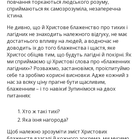
повчання торкаються людського розуму,
сприймаються як самозрозуміла, незаперечна
істина.
Не дивно, що й Христове блаженство про тихих і
лагідних не знаходить належного відгуку, не має
достатнього впливу на людей, а водночас не
доводить їх до того блаженства і щастя, яке
Христос обіцяв тим, що будуть лагідні й покірні. Як
ми сприймаємо ці Христові слова про «блаженних
лагідних»? Розважмо, застановімся, проіспитуймо
себе та зробімо корисні висновки. Адже кожний з
нас за всяку ціну прагне бути щасливим,
блаженним – і то навіки! Зупинімося на двох
питаннях:
Хто ж такі тихі?
Яка їхня нагорода?
Щоб належно зрозуміти зміст Христових
блаженств взагалі й кожного зокрема, ми мусимо