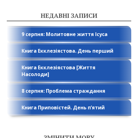
НЕДАВНІ ЗАПИСИ
9 серпня: Молитовне життя Ісуса
Книга Екклезіястова. День перший
Книга Екклезіястова [Життя
Насолоди]
8 серпня: Проблема страждання
Книга Приповістей. День п’ятий
ЗМІНИТИ МОВУ