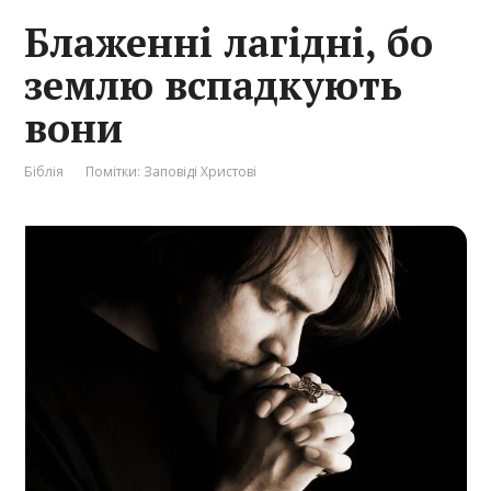
Блаженні лагідні, бо
землю вспадкують
вони
Біблія
Помітки:
Заповіді Христові