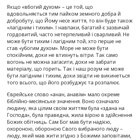
Якщо «вбогий духом» – це той, що
вдовольняється тим пайком земного добра й
добробуту, що Йому несе життя, то він буде також
«лагідним і тихим». І навпаки, багатий є зазвичай
гордовитий, часто нетерпеливий і сварливий. Не
може бути тихим і лагідним той, хто перше не
став «убогим духом». Море не може бути
спокійним, доки не втихнуть вітри. Так само
вогонь не можна загасити, доки не забрати
матеріалу, що горить. Так і наш розум не може
бути лагідним і тихим, доки звідти не викинеться
того всього, що його розбуджує та розпалює.
Єврейське слово «анан, анавім» мало окреме
біблійно-месіянське значення. Воно означало
людину, яка цілим своїм життям була «здана на
Господа», була праведна, жила вірою в здійснення
Божих обітниць. Сам Бог мав бути надією,
охороною, обороною Свого вибраного люду –
люду, який мав жити згідно з Божими заповітами,