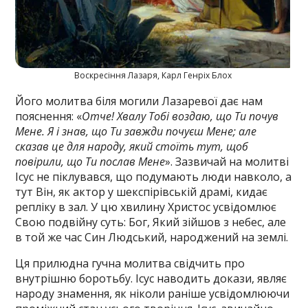
Воскресіння Лазаря, Карл Генріх Блох
Його молитва біля могили Лазаревої дає нам
пояснення: «
Отче! Хвалу Тобі воздаю, що Ти почув
Мене. Я і знав, що Ти завжди почуєш Мене; але
сказав це для народу,
який стоїть тут, щоб
повірили, що Ти послав Мене
». Зазвичай на молитві
Ісус не піклувався, що подумають люди навколо, а
тут Він, як актор у шекспірівській драмі, кидає
репліку в зал. У цю хвилину Христос усвідомлює
Свою подвійну суть: Бог, Який зійшов з небес, але
в той же час Син Людський, народжений на землі.
Ця прилюдна гучна молитва свідчить про
внутрішню боротьбу. Ісус наводить докази, являє
народу знамення, як ніколи раніше усвідомлюючи