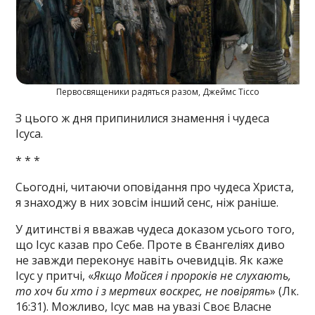
Первосвященики радяться разом, Джеймс Тіссо
З цього ж дня припинилися знамення і чудеса
Ісуса.
* * *
Сьогодні, читаючи оповідання про чудеса Христа,
я знаходжу в них зовсім інший сенс, ніж раніше.
У дитинстві я вважав чудеса доказом усього того,
що Ісус казав про Себе. Проте в Євангеліях диво
не завжди переконує навіть очевидців. Як каже
Ісус у притчі, «
Якщо Мойсея і пророків не слухають,
то хоч би хто і з мертвих воскрес, не повірять
» (Лк.
16:31). Можливо, Ісус мав на увазі Своє Власне