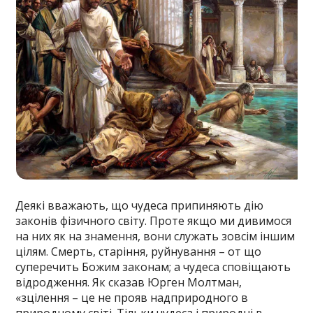
Деякі вважають, що чудеса припиняють дію
законів фізичного світу. Проте якщо ми дивимося
на них як на знамення, вони служать зовсім іншим
цілям. Смерть, старіння, руйнування – от що
суперечить Божим законам; а чудеса сповіщають
відродження. Як сказав Юрген Молтман,
«зцілення – це не прояв надприродного в
природному світі. Тільки чудеса і природні в