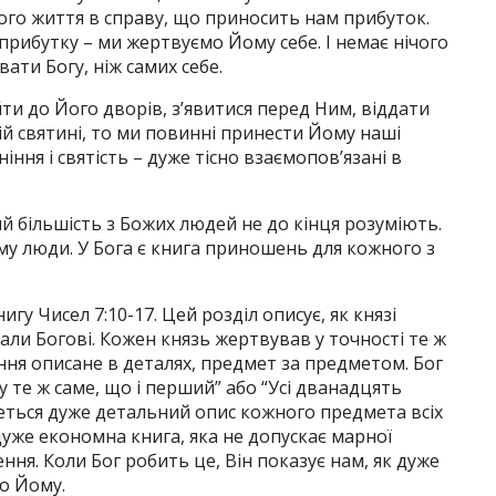
вого життя в справу, що приносить нам прибуток.
прибутку – ми жертвуємо Йому себе. І немає нічого
ати Богу, ніж самих себе.
ти до Його дворів, з’явитися перед Ним, віддати
ій святині, то ми повинні принести Йому наші
ня і святість – дуже тісно взаємопов’язані в
й більшість з Божих людей не до кінця розуміють.
му люди. У Бога є книга приношень для кожного з
у Чисел 7:10-17. Цей розділ описує, як князі
али Богові. Кожен князь жертвував у точності те ж
ення описане в деталях, предмет за предметом. Бог
у те ж саме, що і перший” або “Усі дванадцять
еться дуже детальний опис кожного предмета всіх
дуже економна книга, яка не допускає марної
ння. Коли Бог робить це, Він показує нам, як дуже
о Йому.