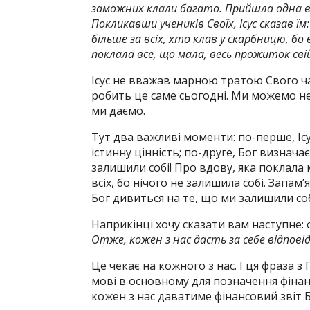
заможних клали багато. Прийшла одна вб
Покликавши учеників Своїх, Ісус сказав ї
більше за всіх, хто клав у скарбницю, бо в
поклала все, що мала, весь прожиток сві
Ісус не вважав марною тратою Свого ча
робить це саме сьогодні. Ми можемо не
ми даємо.
Тут два важливі моменти: по-перше, Ісу
істинну цінність; по-друге, Бог визнач
залишили собі! Про вдову, яка поклала 
всіх, бо нічого не залишила собі. Запам
Бог дивиться на те, що ми залишили соб
Наприкінці хочу сказати вам наступне: о
Отже, кожен з нас дасть за себе відповід
Це чекає на кожного з нас. І ця фраза з
мові в основному для позначення фінан
кожен з нас даватиме фінансовий звіт Б