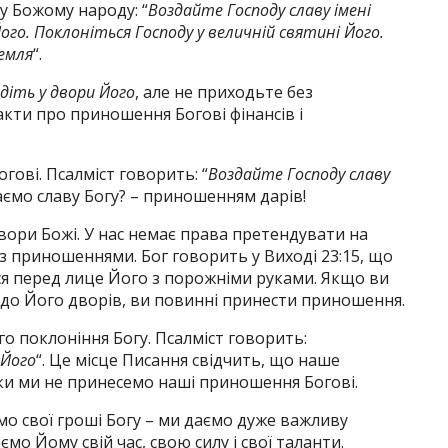
му Божому народу: “
Воздайте Господу славу імені
Його. Поклоніться Господу у величній святині Його.
емля
“.
йдіть у двори Його
, але не приходьте без
кти про приношення Богові фінансів і
гові. Псалміст говорить: “
Воздайте Господу славу
даємо славу Богу? – приношенням дарів!
вори Божі. У нас немає права претендувати на
з приношеннями. Бог говорить у Виході 23:15, що
ся перед лице Його з порожніми руками. Якщо ви
и до Його дворів, ви повинні принести приношення.
о поклоніння Богу. Псалміст говорить:
 Його
“. Це місце Писання свідчить, що наше
оки ми не принесемо наші приношення Богові.
о свої гроші Богу – ми даємо дуже важливу
мо Йому свій час, свою силу і свої таланти.