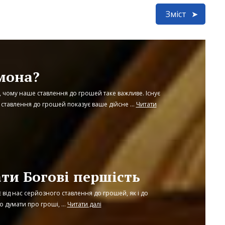
Зміст
мона?
 чому наше ставлення до грошей таке важливе. Існує
ставлення до грошей показує ваше дійсне ...
Читати
ати Богові першість
від нас серйозного ставлення до грошей, як і до
 думати про гроші, ...
Читати далі