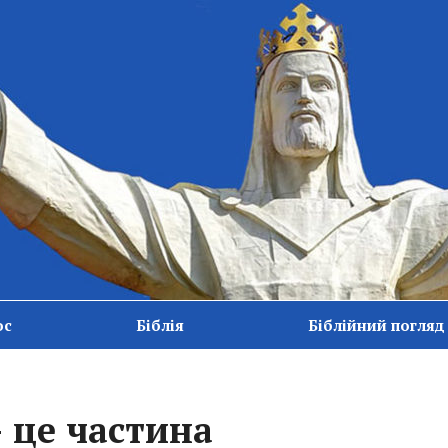
ос
Біблія
Біблійний погляд
 це частина