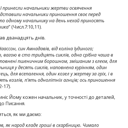
“
І принесли начальники жертви освячення
редставили начальники приношення своє перед
: по одному начальнику на день нехай приносять
ника
” (Числ.7:10,11).
в дванадцять днів.
ассон, син Амнадавів, від коліна Іудиного;
, вагою в сто тридцять сиклів, одна срібна чаша в
наповнені пшеничним борошном, змішаним з єлеєм, для
ьниця у десять сиклів, наповнена курінням, один
ць, для всепалення, один козел у жертву за гріх, і в
’ять козлів, п’ять однолітніх агнців; ось приношення
2-17).
иніс Йому кожен начальник, у точності до деталей,
до Писання.
ться, як ми даємо:
гав, як народ кладе гроші в скарбницю. Чимало