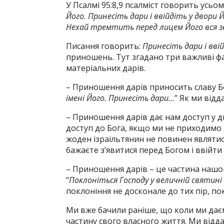
У Псалмі 95:8,9 псалміст говорить усьо
Його. Принесіть дари і ввійдіть у двори 
Нехай тремтить перед лицем Його вся з
Писання говорить:
Принесіть дари і вві
приношень. Тут згадано три важливі фа
матеріальних дарів.
– Приношення дарів приносить славу Бо
імені Його. Принесіть дари…
” Як ми від
– Приношення дарів дає нам доступ у д
доступ до Бога, якщо ми не приходимо 
жоден ізраїльтянин не повинен являти
бажаєте з’явитися перед Богом і ввійт
– Приношення дарів – це частина нашог
“
Поклоніться Господу у величній святині
поклоніння не досконале до тих пір, п
Ми вже бачили раніше, що коли ми даєм
частину свого власного життя. Ми віддає