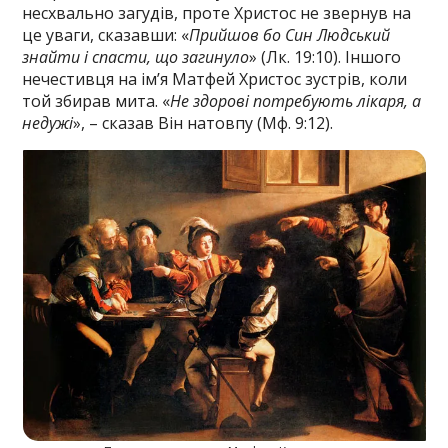
несхвально загудів, проте Христос не звернув на
це уваги, сказавши: «
Прийшов бо Син Людський
знайти і спасти, що загинуло
» (Лк. 19:10). Іншого
нечестивця на ім’я Матфей Христос зустрів, коли
той збирав мита. «
Не здорові потребують лікаря, а
недужі
», – сказав Він натовпу (Мф. 9:12).