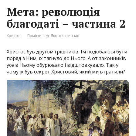
Мета: революція
благодаті – частина 2
Христос
Помітки:
Ісус Якого я не знав
Христос був другом грішників. Їм подобалося бути
поряд з Ним, їх тягнуло до Нього. А от законників
усе в Ньому обурювало і відштовхувало. Так у
чому ж був секрет Христовий, який ми втратили?