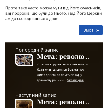
Проте таке часто можна чути від Його сучасників,
від пророків, що були до Нього, і від Його Церкви
аж до сьогоднішнього дня».
Зміст
Попередній запис
Мета: революція благодаті - частина 1
Коли ми з групою моїх учнів читали
Євангелія і дивилися фільми про
життя Христа, то помітили одну
вражаючу річ: чим ...
Читати далі
Наступний запис
Мета: революція благодаті - частина 3