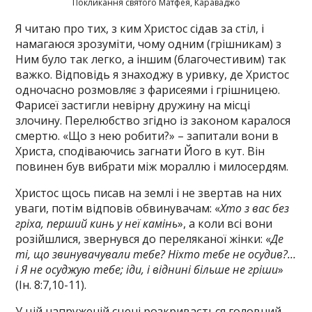
Покликання святого Матфея, Караваджо
Я читаю про тих, з ким Христос сідав за стіл, і
намагаюся зрозуміти, чому одним (грішникам) з
Ним було так легко, а іншим (благочестивим) так
важко. Відповідь я знаходжу в уривку, де Христос
одночасно розмовляє з фарисеями і грішницею.
Фарисеї застигли невірну дружину на місці
злочину. Перелюбство згідно із законом каралося
смертю. «Що з нею робити?» – запитали вони в
Христа, сподіваючись загнати Його в кут. Він
повинен був вибрати між мораллю і милосердям.
Христос щось писав на землі і не звертав на них
уваги, потім відповів обвинувачам: «
Хто з вас без
гріха, перший кинь у неї камінь
», а коли всі вони
розійшлися, звернувся до переляканої жінки: «
Де
ті, що звинувачували тебе? Ніхто тебе не осудив?…
і Я не осуджую тебе; іди, і віднині більше не гріши
»
(Ін. 8:7,10-11).
У цій напруженій сцені розкривається головний