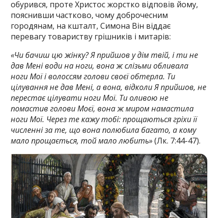
обурився, проте Христос жорстко відповів йому,
пояснивши частково, чому доброчесним
городянам, на кшталт, Симона Він віддає
перевагу товариству грішників і митарів:
«Чи бачиш цю жінку? Я прийшов у дім твій, і ти не
дав Мені води на ноги, вона ж слізьми обливала
ноги Мої і волоссям голови своєї обтерла. Ти
цілування не дав Мені, а вона, відколи Я прийшов, не
перестає цілувати ноги Мої. Ти оливою не
помастив голови Моєї, вона ж миром намастила
ноги Мої. Через те кажу тобі: прощаються гріхи її
численні за те, що вона полюбила багато, а кому
мало прощається, той мало любить»
(Лк. 7:44-47).