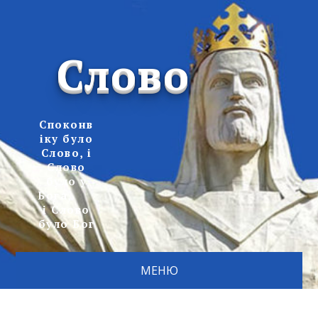
Слово
Споконв
іку було
Слово, і
Слово
було у
Бога,
і Слово
було Бог
МЕНЮ