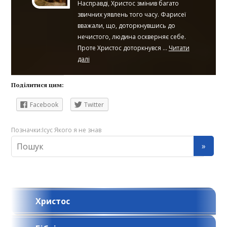
Насправді, Христос змінив багато
звичних уявлень того часу. Фарисеї
вважали, що, доторкнувшись до
нечистого, людина оскверняє себе.
Проте Христос доторкнувся ...
Читати
далі
Поділитися цим:
Facebook
Twitter
Позначки:
Ісус Якого я не знав
Христос