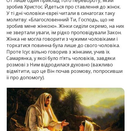
От лише один приклад того перевороту, який
зробив Христос. Йдеться про ставлення до жінок.
У ті дні чоловіки-євреї читали в синагогах таку
молитву: «Благословенний Ти, Господь, що не
зробив мене жінкою». Жінки сиділи окремо, на них
не звертали уваги, їм рідко проповідували Закон.
Жінка не могла говорити з чужими чоловіками і
торкатися повинна була лише до свого чоловіка.
Проте Ісус вільно говорив з жінками, учив їх.
Самарянка, у якої було п’ять чоловіків, завдяки
розмові з Ним відродилася духовно (важливо
відмітити, що це Він почав розмову, попросивши
її про допомогу).