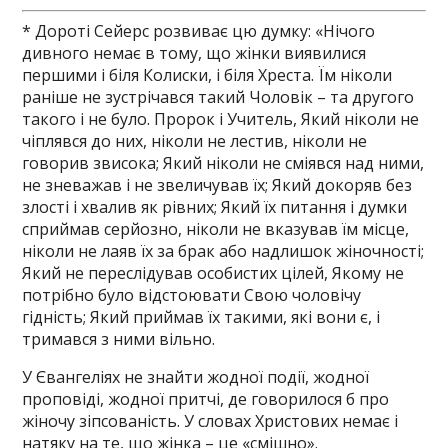
* Дороті Сейерс розвиває цю думку: «Нічого
дивного немає в тому, що жінки виявилися
першими і біля Колиски, і біля Хреста. Їм ніколи
раніше не зустрічався такий Чоловік – та другого
такого і не було. Пророк і Учитель, Який ніколи не
чіплявся до них, ніколи не лестив, ніколи не
говорив звисока; Який ніколи не сміявся над ними,
не зневажав і не звеличував їх; Який докоряв без
злості і хвалив як рівних; Який їх питання і думки
сприймав серйозно, ніколи не вказував їм місце,
ніколи не лаяв їх за брак або надлишок жіночності;
Який не переслідував особистих цілей, Якому не
потрібно було відстоювати Свою чоловічу
гідність; Який приймав їх такими, які вони є, і
тримався з ними вільно.
У Євангеліях не знайти жодної події, жодної
проповіді, жодної притчі, де говорилося б про
жіночу зіпсованість. У словах Христових немає і
натяку на те, що жінка – це «смішно».