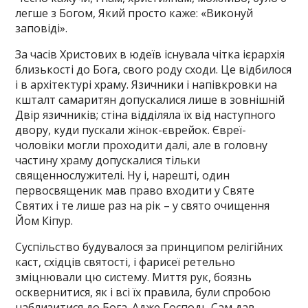
легше з Богом, Який просто каже: «Виконуй
заповіді».
За часів Христових в юдеїв існувала чітка ієрархія
близькості до Бога, свого роду сходи. Це відбилося
і в архітектурі храму. Язичники і напівкровки на
кшталт самаритян допускалися лише в зовнішній
Двір язичників; стіна відділяла їх від наступного
двору, куди пускали жінок-єврейок. Євреї-
чоловіки могли проходити далі, але в головну
частину храму допускалися тільки
священнослужителі. Ну і, нарешті, один
первосвященик мав право входити у Святе
Святих і те лише раз на рік – у свято очищення
Йом Кіпур.
Суспільство будувалося за принципом релігійних
каст, східців святості, і фарисеї ретельно
зміцнювали цю систему. Миття рук, боязнь
осквернитися, як і всі їх правила, були спробою
наблизитися до Бога. Адже Господь Сам дав