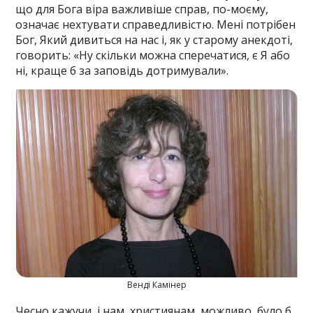
що для Бога віра важливіше справ, по-моєму,
означає нехтувати справедливістю. Мені потрібен
Бог, Який дивиться на нас і, як у старому анекдоті,
говорить: «Ну скільки можна сперечатися, є Я або
ні, краще б за заповідь дотримували».
Венді Камінер
Чесно кажучи, і нам, християнам, можливо, було б