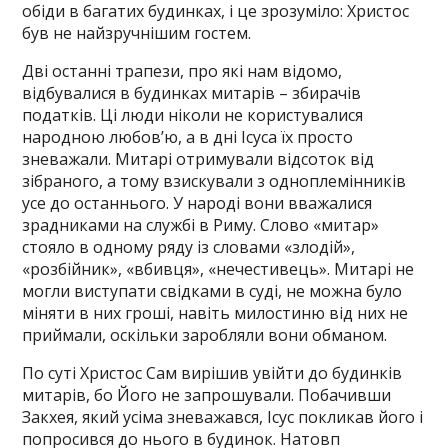
обіди в багатих будинках, і це зрозуміло: Христос
був не найзручнішим гостем.
Дві останні трапези, про які нам відомо,
відбувалися в будинках митарів – збирачів
податків. Ці люди ніколи не користувалися
народною любов’ю, а в дні Ісуса їх просто
зневажали. Митарі отримували відсоток від
зібраного, а тому взискували з одноплемінників
усе до останнього. У народі вони вважалися
зрадниками на службі в Риму. Слово «митар»
стояло в одному ряду із словами «злодій»,
«розбійник», «вбивця», «нечестивець». Митарі не
могли виступати свідками в суді, не можна було
міняти в них гроші, навіть милостиню від них не
приймали, оскільки заробляли вони обманом.
По суті Христос Сам вирішив увійти до будинків
митарів, бо Його не запрошували. Побачивши
Закхея, який усіма зневажався, Ісус покликав його і
попросився до нього в будинок. Натовп