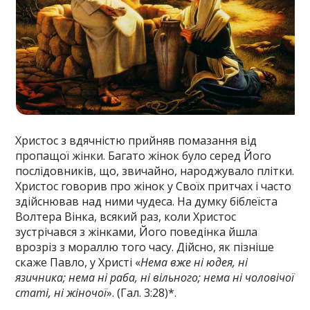
Христос з вдячністю прийняв помазання від
пропащої жінки. Багато жінок було серед Його
послідовників, що, звичайно, народжувало плітки.
Христос говорив про жінок у Своїх притчах і часто
здійснював над ними чудеса. На думку біблеїста
Волтера Вінка, всякий раз, коли Христос
зустрічався з жінками, Його поведінка йшла
врозріз з мораллю того часу. Дійсно, як пізніше
скаже Павло, у Христі «
Нема вже ні юдея, ні
язичника; нема ні раба, ні вільного; нема ні чоловічої
статі, ні жіночої
». (Гал. 3:28)*.