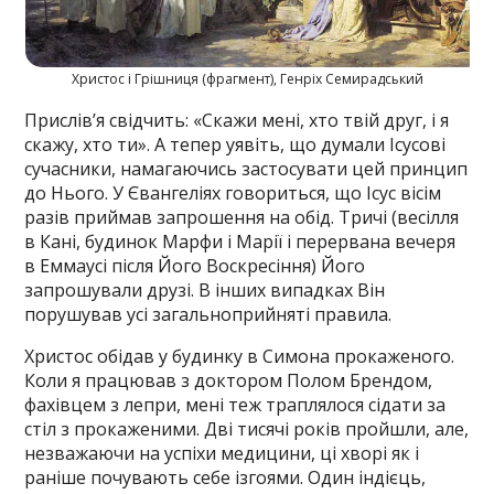
Христос і Грішниця (фрагмент), Генріх Семирадський
Прислів’я свідчить: «Скажи мені, хто твій друг, і я
скажу, хто ти». А тепер уявіть, що думали Ісусові
сучасники, намагаючись застосувати цей принцип
до Нього. У Євангеліях говориться, що Ісус вісім
разів приймав запрошення на обід. Тричі (весілля
в Кані, будинок Марфи і Марії і перервана вечеря
в Еммаусі після Його Воскресіння) Його
запрошували друзі. В інших випадках Він
порушував усі загальноприйняті правила.
Христос обідав у будинку в Симона прокаженого.
Коли я працював з доктором Полом Брендом,
фахівцем з лепри, мені теж траплялося сідати за
стіл з прокаженими. Дві тисячі років пройшли, але,
незважаючи на успіхи медицини, ці хворі як і
раніше почувають себе ізгоями. Один індієць,