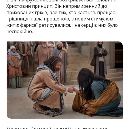
Христовий принцип: Він непримиренний до
прихованих гріхів, але тих, хто кається, прощає.
Грішниця пішла прощеною, з новим стимулом
жити; фарисеї ретирувалися, і на серці в них було
неспокійно.