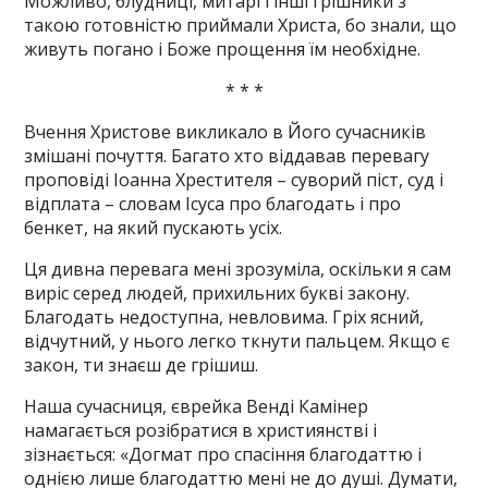
Можливо, блудниці, митарі і інші грішники з
такою готовністю приймали Христа, бо знали, що
живуть погано і Боже прощення їм необхідне.
* * *
Вчення Христове викликало в Його сучасників
змішані почуття. Багато хто віддавав перевагу
проповіді Іоанна Хрестителя – суворий піст, суд і
відплата – словам Ісуса про благодать і про
бенкет, на який пускають усіх.
Ця дивна перевага мені зрозуміла, оскільки я сам
виріс серед людей, прихильних букві закону.
Благодать недоступна, невловима. Гріх ясний,
відчутний, у нього легко ткнути пальцем. Якщо є
закон, ти знаєш де грішиш.
Наша сучасниця, єврейка Венді Камінер
намагається розібратися в християнстві і
зізнається: «Догмат про спасіння благодаттю і
однією лише благодаттю мені не до душі. Думати,