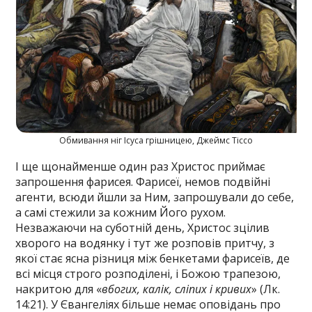
Обмивання ніг Ісуса грішницею, Джеймс Тіссо
І ще щонайменше один раз Христос приймає
запрошення фарисея. Фарисеї, немов подвійні
агенти, всюди йшли за Ним, запрошували до себе,
а самі стежили за кожним Його рухом.
Незважаючи на суботній день, Христос зцілив
хворого на водянку і тут же розповів притчу, з
якої стає ясна різниця між бенкетами фарисеїв, де
всі місця строго розподілені, і Божою трапезою,
накритою для «
вбогих, калік, сліпих і кривих
» (Лк.
14:21). У Євангеліях більше немає оповідань про