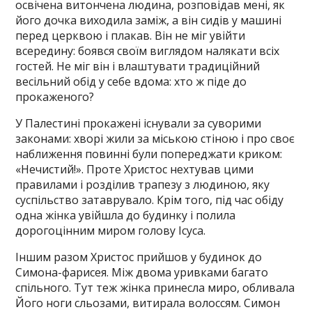
освічена витончена людина, розповідав мені, як
його дочка виходила заміж, а він сидів у машині
перед церквою і плакав. Він не міг увійти
всередину: боявся своїм виглядом налякати всіх
гостей. Не міг він і влаштувати традиційний
весільний обід у себе вдома: хто ж піде до
прокаженого?
У Палестині прокажені існували за суворими
законами: хворі жили за міською стіною і про своє
наближення повинні були попереджати криком:
«Нечистий!». Проте Христос нехтував цими
правилами і розділив трапезу з людиною, яку
суспільство затаврувало. Крім того, під час обіду
одна жінка увійшла до будинку і полила
дорогоцінним миром голову Ісуса.
Іншим разом Христос прийшов у будинок до
Симона-фарисея. Між двома уривками багато
спільного. Тут теж жінка принесла миро, обливала
Його ноги сльозами, витирала волоссям. Симон