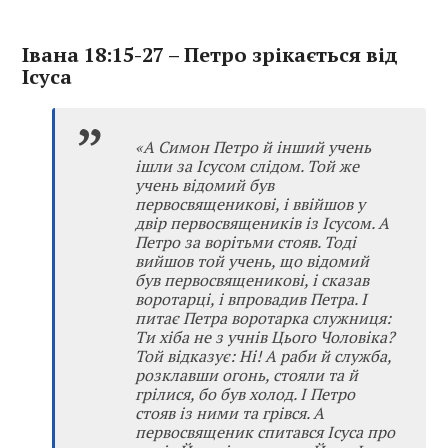
Івана 18:15-27 – Петро зрікається від
Ісуса
«А Симон Петро й інший учень
ішли за Ісусом слідом. Той же
учень відомий був
первосвященикові, і ввійшов у
двір первосвящеників із Ісусом. А
Петро за ворітьми стояв. Тоді
вийшов той учень, що відомий
був первосвященикові, і сказав
воротарці, і впровадив Петра. І
питає Петра воротарка служниця:
Ти хіба не з учнів Цього Чоловіка?
Той відказує: Ні! А раби й служба,
розклавши огонь, стояли та й
грілися, бо був холод. І Петро
стояв із ними та грівся. А
первосвященик спитався Ісуса про