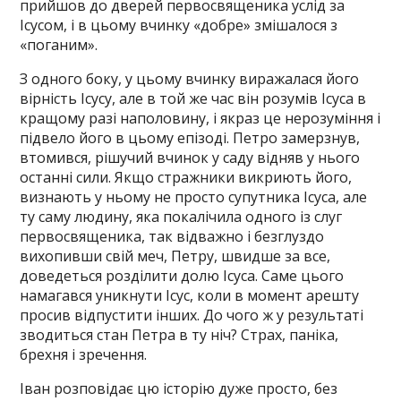
прийшов до дверей первосвященика услід за
Ісусом, і в цьому вчинку «добре» змішалося з
«поганим».
З одного боку, у цьому вчинку виражалася його
вірність Ісусу, але в той же час він розумів Ісуса в
кращому разі наполовину, і якраз це нерозуміння і
підвело його в цьому епізоді. Петро замерзнув,
втомився, рішучий вчинок у саду відняв у нього
останні сили. Якщо стражники викриють його,
визнають у ньому не просто супутника Ісуса, але
ту саму людину, яка покалічила одного із слуг
первосвященика, так відважно і безглуздо
вихопивши свій меч, Петру, швидше за все,
доведеться розділити долю Ісуса. Саме цього
намагався уникнути Ісус, коли в момент арешту
просив відпустити інших. До чого ж у результаті
зводиться стан Петра в ту ніч? Страх, паніка,
брехня і зречення.
Іван розповідає цю історію дуже просто, без