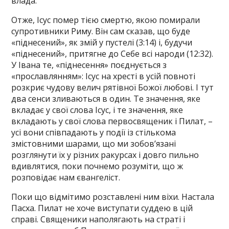
влада.
Отже, Ісус помер тією смертю, якою помирали
супротивники Риму. Він сам сказав, що буде
«піднесений», як змій у пустелі (3:14) і, будучи
«піднесений», притягне до Себе всі народи (12:32).
У Івана те, «піднесення» поєднується з
«прославлянням»: Ісус на хресті в усій повноті
розкриє чудову велич рятівної Божої любові. І тут
два сенси зливаються в один. Те значення, яке
вкладає у свої слова Ісус, і те значення, яке
вкладають у свої слова первосвященик і Пилат, –
усі вони співпадають у події із стількома
змістовними шарами, що ми зобов’язані
розглянути їх у різних ракурсах і довго пильно
вдивлятися, поки почнемо розуміти, що ж
розповідає нам євангеліст.
Поки що відмітимо розставлені ним віхи. Настала
Пасха. Пилат не хоче виступати суддею в цій
справі. Священики наполягають на страті і