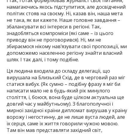
і так, і отак формулював журналіст своє питання,
намагаючись якось підступитися, але досвідчений
політик стояв на своєму. Ні, казав він, наша мета
не така, як ви кажете. Наше головне завдання –
збалансувати всі інтереси в регіоні. Так,
знадобляться компроміси (які саме – із цього
приводу він не проговорився). Ні, ми не
збираємося нікому нав’язувати свої пропозиції, ми
допоможемо населенню регіону знайти власний
шлях. І так далі, і тому подібне.
Ця людина входила до складу делегації, що
вирушала на Близький Схід, де в черговий раз міг
статися вибух. (Як сумно – подібну фразу я міг би
написати мало не в будь-який рік минулого
століття, і, боюся, вона буде цілком актуальна ще
довгий час у майбутньому). З благополучної і
мирної західної країни дипломат вирушав у країну
ворожу і негостинну, де не лише вуста людей, але
їх серця, саме їх життя говорили чужою мовою.
Там він мав представляти західний світ,