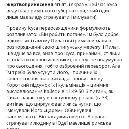
жертвопринесення
ягнят, і якраз у цей час Ісуса
ведуть до римського губернатора, який один
лише має владу страчувати і милувати).
Провину Ісуса первосвященики формулюють
розпливчато: «Він робить погане». Їм було добре
відомо, як і самому Пилатові (римляни мали в
розпорядженні свою шпигунську мережу, і Пилат,
швидше за все, знав про Ісуса, принаймні, стільки
ж, скільки первосвященики), що Ісус не подумував
про сьогодення, тобто озброєний переворот. Але
їм треба було усунути Його, і причини їх
занепокоєння Іван викладає знову і знову.
Короткий підсумок їх і кульмінація – цинічне
висловлювання Кайяфи в 11:49-50. З питань, які
Пилат задає Ісусу в наступному розділі (в. 33),
витікає, що циркулювали якісь чутки, що
іменували Його «царем». Обвинувачі
наполягають: Він заслужив смерть. А право
страчувати людину в Юдеї має лише римська