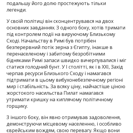
подальшу його долю простежують тільки
легенди.
У своїй політиці він сконцентрувався на двох
основних завданнях. З одного боку, хотів тримати
під контролем події на вируючому Близькому
Сході. Начальству в Римі був потрібен
безперервний потік зерна з Єгипту, інакше в
перенаселеному і забитому безробітними
бідняками Римі запаси швидко вичерпувалися і міг
статися голодний бунт. У I столітті, як і в XXI, Захід
черпав ресурси Близького Сходу і намагався
підтримати в цьому вибухонебезпечному регіоні
мир і стабільність. За всяку ціну, найчастіше ціною
жорстокого насильства Пилат намагався
утримати кришку на киплячому політичному
горщику.
З іншого боку, він явно отримував задоволення,
демонструючи місцевому населенню, і особливо
єврейським вождям, свою перевагу. Якщо вони