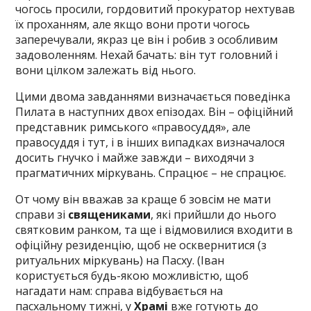
чогось просили, гордовитий прокуратор нехтував
їх проханням, але якщо вони проти чогось
заперечували, якраз це він і робив з особливим
задоволенням. Нехай бачать: він тут головний і
вони цілком залежать від нього.
Цими двома завданнями визначається поведінка
Пилата в наступних двох епізодах. Він – офіційний
представник римського «правосуддя», але
правосуддя і тут, і в інших випадках визначалося
досить гнучко і майже завжди – виходячи з
прагматичних міркувань. Спрацює – не спрацює.
От чому він вважав за краще б зовсім не мати
справи зі
священиками
, які прийшли до нього
святковим ранком, та ще і відмовилися входити в
офіційну резиденцію, щоб не осквернитися (з
ритуальних міркувань) на Пасху. (Іван
користується будь-якою можливістю, щоб
нагадати нам: справа відбувається на
пасхальному тижні, у
Храмі
вже готують до