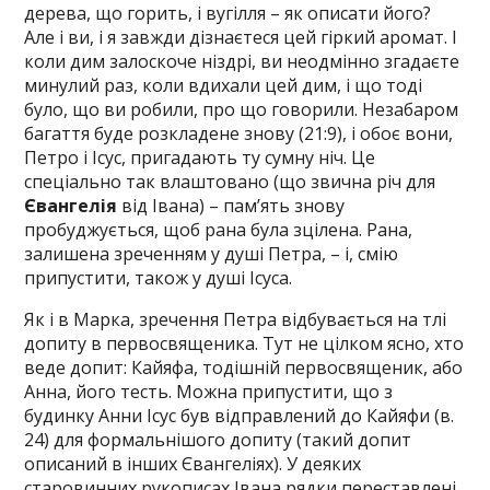
дерева, що горить, і вугілля – як описати його?
Але і ви, і я завжди дізнаєтеся цей гіркий аромат. І
коли дим залоскоче ніздрі, ви неодмінно згадаєте
минулий раз, коли вдихали цей дим, і що тоді
було, що ви робили, про що говорили. Незабаром
багаття буде розкладене знову (21:9), і обоє вони,
Петро і Ісус, пригадають ту сумну ніч. Це
спеціально так влаштовано (що звична річ для
Євангелія
від Івана) – пам’ять знову
пробуджується, щоб рана була зцілена. Рана,
залишена зреченням у душі Петра, – і, смію
припустити, також у душі Ісуса.
Як і в Марка, зречення Петра відбувається на тлі
допиту в первосвященика. Тут не цілком ясно, хто
веде допит: Кайяфа, тодішній первосвященик, або
Анна, його тесть. Можна припустити, що з
будинку Анни Ісус був відправлений до Кайяфи (в.
24) для формальнішого допиту (такий допит
описаний в інших Євангеліях). У деяких
старовинних рукописах Івана рядки переставлені,