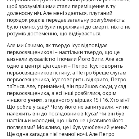
щоб зрозумілішими стали переміщення в ту
доленосну ніч. Але мені здається, плутаний
порядок рядків передає загальну розгубленість:
було темно, усі були перелякані до смерті, ніхто не
розумів достеменно, що відбувається.
Але ми бачимо, як твердо Ісус відповідає
первосвященикові – настільки твердо, що це
визнали зухвалістю і почали Його бити. Але все
одно в центрі цієї сцени – Петро. Ісус говорить
первосвященикові істину, а Петро бреше слугам
первосвященика, Ісус говорить відкрито, Петро
таїться. Але, принаймні, він прийшов сюди, у сад
первосвященика, а всі інші розбіглися, окрім
«іншого
учня
», згаданого у віршах 15 і 16. Хто він?
Що робив у саду? Чому його не запитували, чи не
належить він до послідовників Ісуса? Чи він був
настільки молодий, що ніхто не цікавився його
поглядами? Можливо, це і був улюблений учень?
Ще одна загадка тієї темної ночі. Але Петро