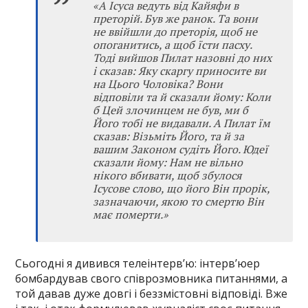
«А Ісуса ведуть від Кайяфи в
преторій. Був же ранок. Та вони
не ввійшли до преторія, щоб не
опоганитись, а щоб їсти пасху.
Тоді вийшов Пилат назовні до них
і сказав: Яку скаргу приносите ви
на Цього Чоловіка? Вони
відповіли та й сказали йому: Коли
б Цей злочинцем не був, ми б
Його тобі не видавали. А Пилат їм
сказав: Візьміть Його, та й за
вашим Законом судіть Його. Юдеї
сказали йому: Нам не вільно
нікого вбивати, щоб збулося
Ісусове слово, що його Він прорік,
зазначаючи, якою то смертю Він
має померти.»
Сьогодні я дивився телеінтерв’ю: інтерв’юер
бомбардував свого співрозмовника питаннями, а
той давав дуже довгі і беззмістовні відповіді. Вже