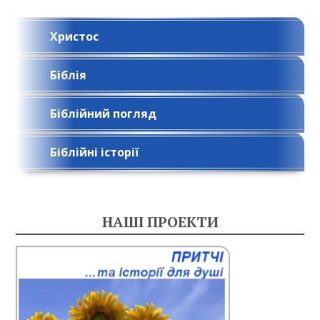
Христос
Біблія
Біблійний погляд
Біблійні історії
НАШІ ПРОЕКТИ