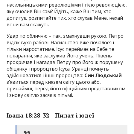
насильницькими революціями і тією революцією,
яку очолив Він сам? Йдіть, каже Він тим, хто
допитує, розпитайте тих, хто слухав Мене, нехай
вони вам скажуть.
Удар по обличчю – так, змахнувши рукою, Петро
відсік вухо рабові. Насильство вже почалося і
тільки наростатиме. Ісус переймає на Себе те
покарання, яке заслужив Його учень. Півень
прокричав і нагадав Петру про його ж порушену
обіцянку і пророцтво Ісуса. Уранці почнуть
здійснюватися і інші пророцтва:
Син Людський
з’явиться перед князем світу цього або,
принаймні, перед його офіційним представником.
І знову світло засяє в пітьмі.
Івана 18:28-32 – Пилат і юдеї