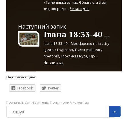
«Та не тільки за них Я благаю, а й за
тих, що ради ...
Читати далі
Наступний запис
Івана 18:33-40 – 19:1-7
Івана 18:33-40 – Моє Царство не із світу
цього «Тоді знову Пилат увійшов у
преторій, і покликав Ісуса, і до ...
Читати далі
Поділитися цим:
Facebook
Twitter
Позначки:
Іван. Євангеліє. Популярний коментар