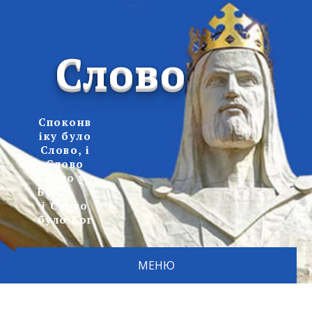
Слово
Споконв
іку було
Слово, і
Слово
було у
Бога,
і Слово
було Бог
МЕНЮ