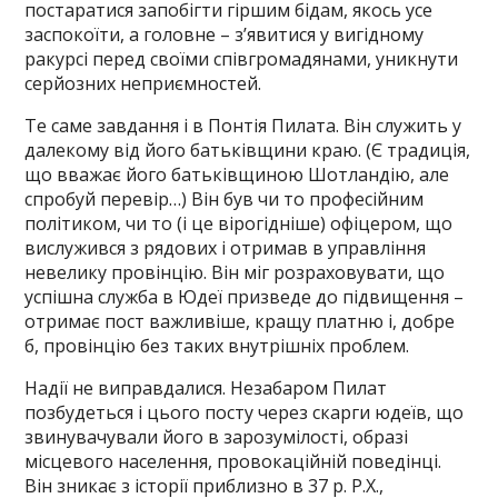
постаратися запобігти гіршим бідам, якось усе
заспокоїти, а головне – з’явитися у вигідному
ракурсі перед своїми співгромадянами, уникнути
серйозних неприємностей.
Те саме завдання і в Понтія Пилата. Він служить у
далекому від його батьківщини краю. (Є традиція,
що вважає його батьківщиною Шотландію, але
спробуй перевір…) Він був чи то професійним
політиком, чи то (і це вірогідніше) офіцером, що
вислужився з рядових і отримав в управління
невелику провінцію. Він міг розраховувати, що
успішна служба в Юдеї призведе до підвищення –
отримає пост важливіше, кращу платню і, добре
б, провінцію без таких внутрішніх проблем.
Надії не виправдалися. Незабаром Пилат
позбудеться і цього посту через скарги юдеїв, що
звинувачували його в зарозумілості, образі
місцевого населення, провокаційній поведінці.
Він зникає з історії приблизно в 37 р. Р.Х.,