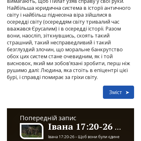
вимагають, щоб Пилат узяв справу у свої руки.
Найбільша юридична система в історії античного
світу і найбільш піднесена віра зійшлися в
осередді світу (осереддям світу тривалий час
вважався Єрусалим) і в осередді історії. Разом
вони, наосліп, зіткнувшись, скоять такий
страшний, такий несправедливий і такий
безглуздий злочин, що моральне банкрутство
обох цих систем стане очевидним, як і той
висновок, який ми зобов’язані зробити, перш ніж
рушимо далі: Людина, яка стоїть в епіцентрі цієї
бурі, і справді помирає за гріхи світу.
Зміст
Попередній запис
Івана 17:20-26 – 18:1-14
Івана 17:20-26 – Щоб вони були єдине