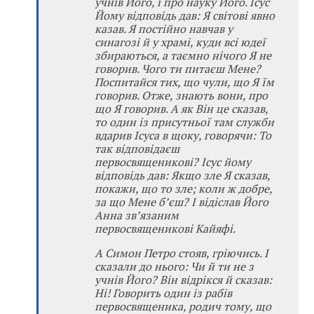
учнів Його, і про науку Його. Ісус
Йому відповідь дав: Я світові явно
казав. Я постійно навчав у
синагозі й у храмі, куди всі юдеї
збираються, а таємно нічого Я не
говорив. Чого ти питаєш Мене?
Поспитайся тих, що чули, що Я їм
говорив. Отже, знають вони, про
що Я говорив. А як Він це сказав,
то один із присутньої там служби
вдарив Ісуса в щоку, говорячи: То
так відповідаєш
первосвященикові? Ісус йому
відповідь дав: Якщо зле Я сказав,
покажи, що то зле; коли ж добре,
за що Мене б’єш? І відіслав Його
Анна зв’язаним
первосвященикові Кайяфі.
А Симон Петро стояв, гріючись. І
сказали до нього: Чи й ти не з
учнів Його? Він відрікся й сказав:
Ні! Говорить один із рабів
первосвященика, родич тому, що