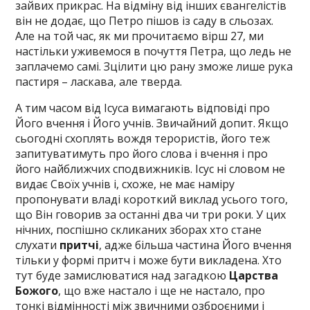
зайвих прикрас. На відміну від інших євангелістів
він не додає, що Петро пішов із саду в сльозах.
Але на той час, як ми прочитаємо вірш 27, ми
настільки уживемося в почуття Петра, що ледь не
заплачемо самі. Зцілити цю рану зможе лише рука
пастиря – ласкава, але тверда.
А тим часом від Ісуса вимагають відповіді про
Його вчення і Його учнів. Звичайний допит. Якщо
сьогодні схоплять вождя терористів, його теж
запитуватимуть про його слова і вчення і про
його найближчих сподвижників. Ісус ні словом не
видає Своїх учнів і, схоже, не має наміру
пропонувати владі короткий виклад усього того,
що Він говорив за останні два чи три роки. У цих
нічних, поспішно скликаних зборах хто стане
слухати
притчі
, адже більша частина Його вчення
тільки у формі притч і може бути викладена. Хто
тут буде замислюватися над загадкою
Царства
Божого
, що вже настало і ще не настало, про
тонкі відмінності між звичними озброєними і