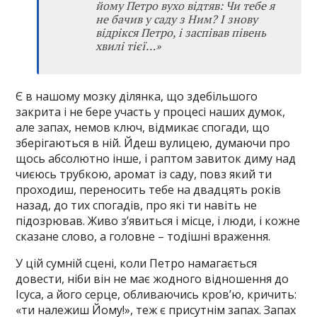
йому Петро вухо відтяв: Чи тебе я
не бачив у саду з Ним? І знову
відрікся Петро, і заспівав півень
хвилі тієї…»
Є в нашому мозку ділянка, що здебільшого
закрита і не бере участь у процесі наших думок,
але запах, немов ключ, відмикає спогади, що
зберігаються в ній. Йдеш вулицею, думаючи про
щось абсолютно інше, і раптом завиток диму над
чиєюсь трубкою, аромат із саду, повз який ти
проходиш, переносить тебе на двадцять років
назад, до тих спогадів, про які ти навіть не
підозрював. Живо з’явиться і місце, і люди, і кожне
сказане слово, а головне – тодішні враження.
У цій сумній сцені, коли Петро намагається
довести, ніби він не має жодного відношення до
Ісуса, а його серце, обливаючись кров’ю, кричить:
«ти належиш Йому!», теж є присутнім запах. Запах