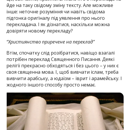
йде на таку свідому зміну тексту. Але можливе
інше: неточне розуміння чи навіть свідома
підгонка оригіналу під уявлення про нього
перекладача. І як дізнатися, наскільки можна
довіряти новому перекладу?
“Християнство приречене на переклад”
Втім, спочатку слід розібратися, навіщо взагалі
потрібен переклад Священного Писання. Деякі
релігії прекрасно обходяться і без цього – у них є
своя священна мова. І, щоб вивчати іслам, треба
вивчити арабську, а юдаїзм – іврит і арамейську. І
жодного іншого способу просто немає.