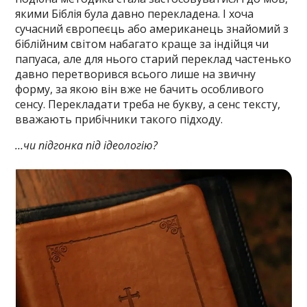
якими Біблія була давно перекладена. І хоча
сучасний європеєць або американець знайомий з
біблійним світом набагато краще за індійця чи
папуаса, але для нього старий переклад частенько
давно перетворився всього лише на звичну
форму, за якою він вже не бачить особливого
сенсу. Перекладати треба не букву, а сенс тексту,
вважають прибічники такого підходу.
…чи підгонка під ідеологію?