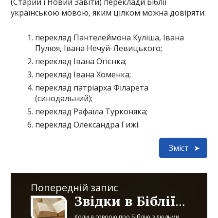
(Старий і Новий Завіти) переклади Біблії
українською мовою, яким цілком можна довіряти:
переклад Пантелеймона Куліша, Івана
Пулюя, Івана Нечуй-Левицького;
переклад Івана Огієнка;
переклад Івана Хоменка;
переклад патріарха Філарета
(синодальний);
переклад Рафаїла Турконяка;
переклад Олександра Гижі.
Зміст
Попередній запис
Звідки в Біблії різночитання?
Коли я говорю про Біблію з людьми,