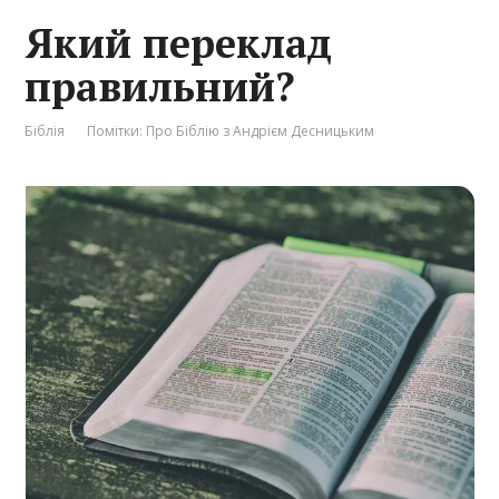
Який переклад
правильний?
Біблія
Помітки:
Про Біблію з Андрієм Десницьким