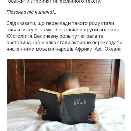
“освіжити сприйняття” біблійного тексту.
Підгонка під читача?..
Слід сказати, що переклади такого роду стали
з’являтися у всьому світі тільки в другій половині
XX століття. Величезну роль тут зіграла та
обставина, що Біблію стали активно перекладати
численними мовами народів Африки, Азії, Океанії.