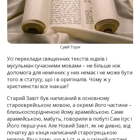
Сувій Тори
Усі переклади священних текстів юдеїв і
мусульман сучасними мовами – не більше ніж
допомога для немічних: у них немає і не може бути
того ж статусу, що і в оригіналів. Чому ж у
християнстві все інакше?
Старий Завіт був написаний в основному
староєврейською мовою, а окремі його частини –
близькоспорідненою йому арамейською. Саме
арамейською, мабуть, говорили в побуті Сам Ісус і
Його перші учні. Але Новий Завіт, як не дивно, від
початку до кінця написаний старогрецькою
мовою. Річ у тому, що в І ст. н. е. у східній частині