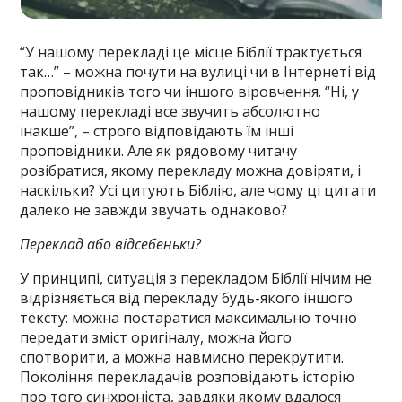
“У нашому перекладі це місце Біблії трактується
так…” – можна почути на вулиці чи в Інтернеті від
проповідників того чи іншого віровчення. “Ні, у
нашому перекладі все звучить абсолютно
інакше”, – строго відповідають їм інші
проповідники. Але як рядовому читачу
розібратися, якому перекладу можна довіряти, і
наскільки? Усі цитують Біблію, але чому ці цитати
далеко не завжди звучать однаково?
Переклад або відсебеньки?
У принципі, ситуація з перекладом Біблії нічим не
відрізняється від перекладу будь-якого іншого
тексту: можна постаратися максимально точно
передати зміст оригіналу, можна його
спотворити, а можна навмисно перекрутити.
Покоління перекладачів розповідають історію
про того синхроніста, завдяки якому вдалося