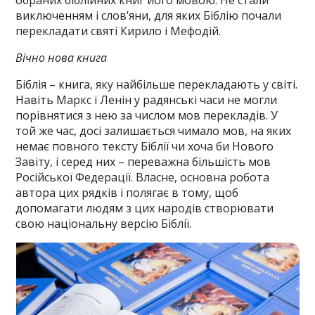
обраних біблійних книг його мовою. Не стали
виключенням і слов’яни, для яких Біблію почали
перекладати святі Кирило і Мефодій.
Вічно нова книга
Біблія – книга, яку найбільше перекладають у світі.
Навіть Маркс і Ленін у радянські часи не могли
порівнятися з нею за числом мов перекладів. У
той же час, досі залишається чимало мов, на яких
немає повного тексту Біблії чи хоча би Нового
Завіту, і серед них – переважна більшість мов
Російської Федерації. Власне, основна робота
автора цих рядків і полягає в тому, щоб
допомагати людям з цих народів створювати
свою національну версію Біблії.