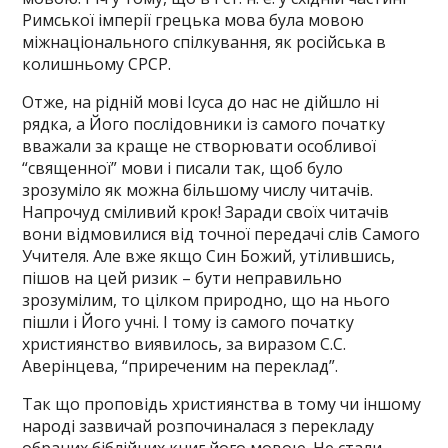
Римської імперії грецька мова була мовою
міжнаціонального спілкування, як російська в
колишньому СРСР.
Отже, на рідній мові Ісуса до нас не дійшло ні
рядка, а Його послідовники із самого початку
вважали за краще не створювати особливої
“священної” мови і писали так, щоб було
зрозуміло як можна більшому числу читачів.
Напрочуд сміливий крок! Заради своїх читачів
вони відмовилися від точної передачі слів Самого
Учителя. Але вже якщо Син Божий, утілившись,
пішов на цей ризик – бути неправильно
зрозумілим, то цілком природно, що на нього
пішли і Його учні. І тому із самого початку
християнство виявилось, за виразом С.С.
Аверінцева, “приреченим на переклад”.
Так що проповідь християнства в тому чи іншому
народі зазвичай розпочиналася з перекладу