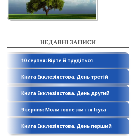
НЕДАВНІ ЗАПИСИ
10 серпня: Вірте й трудіться
Книга Екклезіястова. День третій
Книга Екклезіястова. День другий
9 серпня: Молитовне життя Ісуса
Книга Екклезіястова. День перший