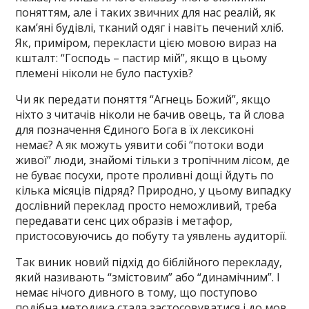
поняттям, але і таких звичних для нас реалій, як
кам’яні будівлі, тканий одяг і навіть печений хліб.
Як, приміром, перекласти цією мовою вираз на
кшталт: “Господь – пастир мій”, якщо в цьому
племені ніколи не було пастухів?
Чи як передати поняття “Агнець Божий”, якщо
ніхто з читачів ніколи не бачив овець, та й слова
для позначення Єдиного Бога в їх лексиконі
немає? А як можуть уявити собі “потоки води
живої” люди, знайомі тільки з тропічним лісом, де
не буває посухи, проте проливні дощі йдуть по
кілька місяців підряд? Природно, у цьому випадку
дослівний переклад просто неможливий, треба
передавати сенс цих образів і метафор,
пристосовуючись до побуту та уявлень аудиторії.
Так виник новий підхід до біблійного перекладу,
який називають “змістовим” або “динамічним”. І
немає нічого дивного в тому, що поступово
подібна методика стала застосовуватися і до мов,