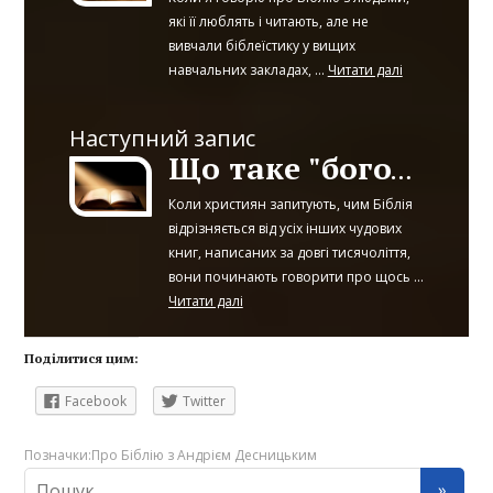
які її люблять і читають, але не
вивчали біблеїстику у вищих
навчальних закладах, ...
Читати далі
Наступний запис
Що таке "богодухновенність"?
Коли християн запитують, чим Біблія
відрізняється від усіх інших чудових
книг, написаних за довгі тисячоліття,
вони починають говорити про щось ...
Читати далі
Поділитися цим:
Facebook
Twitter
Позначки:
Про Біблію з Андрієм Десницьким