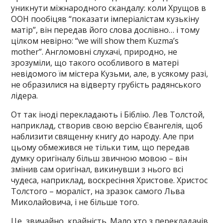
уникнути міжнародного скандалу: коли Хрущов в
ООН пообіцяв “показати імперіалістам кузькіну
матір”, він передав його слова дослівно… і тому
цілком невірно: “we will show them Kuzma’s
mother”. Англомовні слухачі, природно, не
зрозуміли, що такого особливого в матері
невідомого їм містера Кузьми, але, в усякому разі,
не образилися на відверту грубість радянського
лідера.
От так іноді перекладають і Біблію. Лев Толстой,
наприклад, створив свою версію Євангелія, щоб
наблизити священну книгу до народу. Але при
цьому обмежився не тільки тим, що передав
думку оригіналу більш звичною мовою – він
змінив сам оригінал, викинувши з нього всі
чудеса, наприклад, воскресіння Христове. Христос
Толстого – мораліст, на зразок самого Льва
Миколайовича, і не більше того.
Це, звичайно, крайність. Мало хто з перекладачів