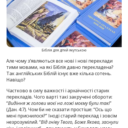
Біблія для дітей якутською
Але чому з’являються все нові і нові переклади
тими мовами, на які Біблія давно перекладена?
Так англійських Біблій існує вже кілька сотень.
Навіщо?
Частково в силу важкості і архаїчності старих
перекладів. Чого варті такі закручені обороти:
“
Видіння ж голови моєї на ложі моєму були такі
”
(Дан. 4:7). Чом би не сказати простіше: “Ось що
мені приснилося?” Іноді старий переклад і зовсім
незрозумілий. “
Від гніву Твого, Боже Якова, заснули