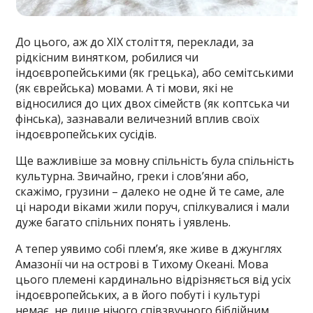
До цього, аж до XІX століття, переклади, за
рідкісним винятком, робилися чи
індоєвропейськими (як грецька), або семітськими
(як єврейська) мовами. А ті мови, які не
відносилися до цих двох сімейств (як коптська чи
фінська), зазнавали величезний вплив своїх
індоєвропейських сусідів.
Ще важливіше за мовну спільність була спільність
культурна. Звичайно, греки і слов’яни або,
скажімо, грузини – далеко не одне й те саме, але
ці народи віками жили поруч, спілкувалися і мали
дуже багато спільних понять і уявлень.
А тепер уявимо собі плем’я, яке живе в джунглях
Амазонії чи на острові в Тихому Океані. Мова
цього племені кардинально відрізняється від усіх
індоєвропейських, а в його побуті і культурі
немає, не лише нічого співзвучного біблійним