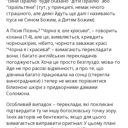
“сини Ізраїлю” буде сказано “діти Ізраїлю” або
“ізраїльтяни” (тут, у принципі, немає нічого
страшного, але деякі йдуть ще далі і називають
Ісуса не Сином Божим, а Дитям Божим).
А Пісня Пісень? “
Чорна я, але красива
“, – говорить
кохана (1:4), але це, виявляється, кривдить
чорношкірих, нібито, чорнота заважає красі.
“Чорна я і красива!” – вимагають перекладати
вони, і багато англійських перекладачів
погоджуються. Хоча це просто безглуздо: мова-то
йде не про расові відмінності, а про те, що
дівчина багато працювала на сонці (стерегла
виноградники) і тепер не може порівнятися
білизною шкіри з придворними дамами
Соломона.
Особливий випадок – переклади, які покликані
підтвердити ту чи іншу богословську точку зору.
Їхніх авторів не бентежить, якщо для цього
вимагається виправити оригінал. У цьому плані