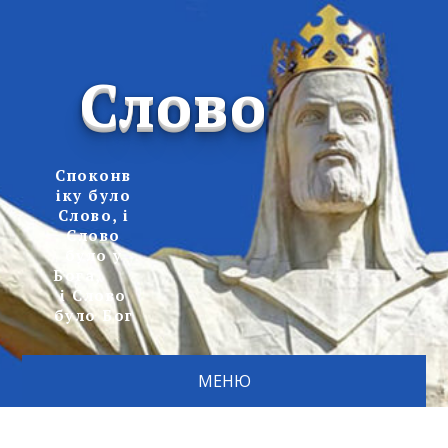
Слово
Споконв
іку було
Слово, і
Слово
було у
Бога,
і Слово
було Бог
МЕНЮ