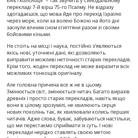
кінь і колісниця
” – так звучить у Синодальному
перекладі 7-й вірш 75-го Псалму. Не відразу
здогадаєшся, що мова йде про перехід Ізраїлю
через море, коли за волею Божою на його дні
заснули вічним сном єгиптяни разом зі своїми
бойовими кіньми.
Не стоїть на місці і наука, постійно з’являються
якісь нові, уточнені дані, які дозволяють
виправити можливі неточності старих перекладів.
Крім того, жоден переклад не може виразити всіх
можливих тонкощів оригіналу.
Але головна причина все ж не в цьому.
Змінюється світ, змінюється читач. Багато виразів
древніх і просто старих перекладів, навіть якщо
вони в цілому зрозумілі, не хвилюють серця
нових поколінь так, як хвилювали колись перших
читачів. Адже слова, буває, забуваються настільки,
що ми перестаємо сприймати їх суть. І нові
переклади нерідко ставлять своєю метою