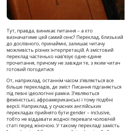
Тут, правда, виникає питання – а хто
визначатиме цей самий сенс? Переклад, близький
до дослівного, принаймні, залишає читачу
можливість різних інтерпретацій. А змістовий
переклад частенько нав’язує одне-єдине
прочитання, причому не завжди те, з яким читач
готовий погодитися.
От, наприклад, останнім часом з’являється все
більше перекладів, де зміст Писання підганяється
під певні ідеологічні рамки. З’являються
феміністські, афроамериканські і тому подібні
версії. Наприклад, у сучасних англійських
перекладах прийнято бути gender – іnclusіve,
тобто не віддавати жодної переваги чоловічій
статі перед жіночою. У такому перекладі замість