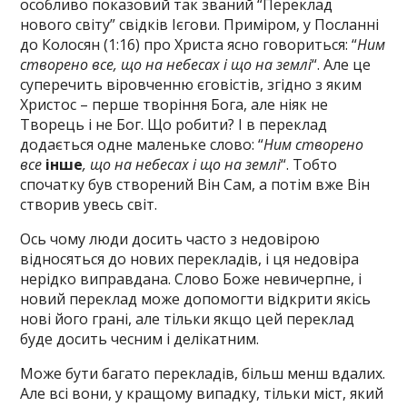
особливо показовий так званий “Переклад
нового світу” свідків Ієгови. Приміром, у Посланні
до Колосян (1:16) про Христа ясно говориться: “
Ним
створено все, що на небесах і що на землі
“. Але це
суперечить віровченню єговістів, згідно з яким
Христос – перше творіння Бога, але ніяк не
Творець і не Бог. Що робити? І в переклад
додається одне маленьке слово: “
Ним створено
все
інше
, що на небесах і що на землі
“. Тобто
спочатку був створений Він Сам, а потім вже Він
створив увесь світ.
Ось чому люди досить часто з недовірою
відносяться до нових перекладів, і ця недовіра
нерідко виправдана. Слово Боже невичерпне, і
новий переклад може допомогти відкрити якісь
нові його грані, але тільки якщо цей переклад
буде досить чесним і делікатним.
Може бути багато перекладів, більш менш вдалих.
Але всі вони, у кращому випадку, тільки міст, який