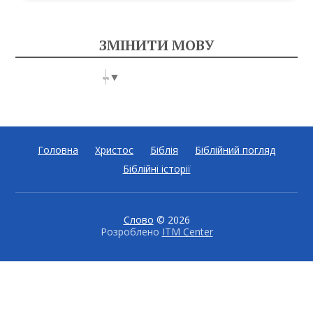
ЗМІНИТИ МОВУ
Select Language
▼
Головна
Христос
Біблія
Біблійний погляд
Біблійні історії
Слово
© 2026
Розроблено
ITM Center