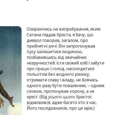
Озираючись на випробування, яким
Сатана піддав Христа, я бачу, що
диявол говорив, загалом, про
прийнятні речі. Він запропонував
Ісусу залишитися людиною,
позбавившись від звичайних
незручностей: їсти свіжий хліб і забути
про працю і голод, насолодитися
польотом без жодного ризику,
отримати славу і владу, не боячись
одного разу бути поваленим, – одним
словом, пропонував корону, а не
хрест. (Від усього цього Христос
відмовився, адже багато хто з нас,
Його послідовників, про це мріє.)