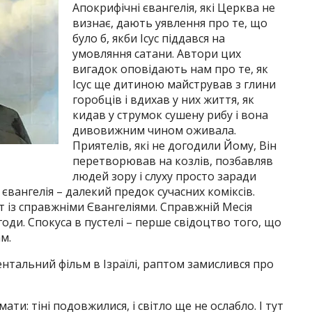
Апокрифічні євангелія, які Церква не
визнає, дають уявлення про те, що
було б, якби Ісус піддався на
умовляння сатани. Автори цих
вигадок оповідають нам про те, як
Ісус ще дитиною майстрував з глини
горобців і вдихав у них життя, як
кидав у струмок сушену рибу і вона
дивовижним чином оживала.
Приятелів, які не догодили Йому, Він
перетворював на козлів, позбавляв
людей зору і слуху просто заради
 євангелія – далекий предок сучасних коміксів.
ст із справжніми Євангеліями. Справжній Месія
годи. Спокуса в пустелі – перше свідоцтво того, що
м.
тальний фільм в Ізраїлі, раптом замислився про
ати: тіні подовжилися, і світло ще не ослабло. І тут