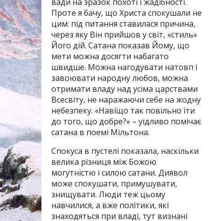
вади на зразок похоті і жадібності.
Проте я бачу, що Христа спокушали не
цим: під питання ставилася причина,
через яку Він прийшов у світ, «стиль»
Його дій. Сатана показав Йому, що
мети можна досягти набагато
швидше. Можна нагодувати натовп і
завоювати народну любов, можна
отримати владу над усіма царствами
Всесвіту, не наражаючи себе на жодну
небезпеку. «Навіщо так повільно іти
до того, що добре?» – уїдливо помічає
сатана в поемі Мільтона.
Спокуса в пустелі показала, наскільки
велика різниця між Божою
могутністю і силою сатани. Диявол
може спокушати, примушувати,
знищувати. Люди теж цьому
навчилися, а вже політики, які
знаходяться при владі, тут визнані