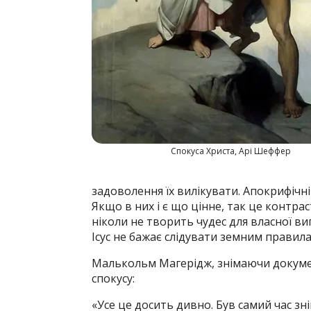
Спокуса Христа, Арі Шеффер
задоволення їх вилікувати. Апокрифічні
Якщо в них і є що цінне, так це контра
ніколи не творить чудес для власної ви
Ісус не бажає слідувати земним правила
Малькольм Магерідж, знімаючи докумен
спокусу:
«Усе це досить дивно. Був самий час знім