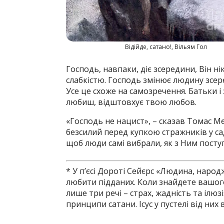
Відійде, сатано!, Вільям Гол
Господь, навпаки, діє зсередини, Він н
слабкістю. Господь змінює людину зсер
Усе це схоже на самозречення. Батьки і
любиш, відштовхує твою любов.
«Господь не нацист», – сказав Томас Ме
безсилий перед купкою стражників у сад
щоб люди самі вибрали, як з Ним посту
* У п’єсі Дороті Сейєрс «Людина, наро
любити підданих. Коли знайдете вашог
лише три речі – страх, жадність та ілюз
принципи сатани. Ісус у пустелі від них