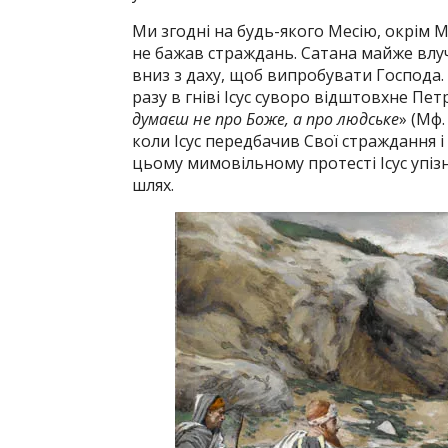
Ми згодні на будь-якого Месію, окрім Месі
не бажав страждань. Сатана майже влу
вниз з даху, щоб випробувати Господа. 
разу в гніві Ісус суворо відштовхне Петр
думаєш не про Боже, а про людське
» (Мф.
коли Ісус передбачив Свої страждання і 
цьому мимовільному протесті Ісус упіз
шлях.