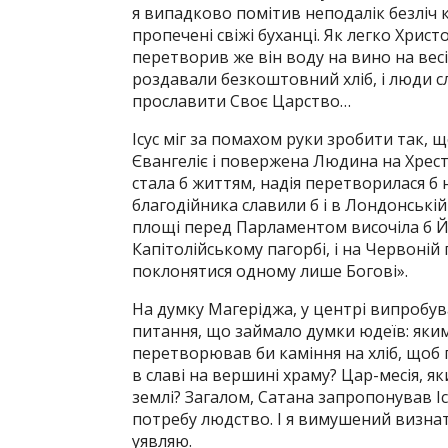
я випадково помітив неподалік безліч 
пропечені свіжі буханці. Як легко Христ
перетворив же він воду на вино на весі
роздавали безкоштовний хліб, і люди сл
прославити Своє Царство…
Ісус міг за помахом руки зробити так, 
Євангеліє і повержена Людина на Хрест
стала б життям, надія перетворилася б н
благодійника славили б і в Лондонській 
площі перед Парламентом височіла б Йо
Капітолійському пагорбі, і на Червоній 
поклонятися одному лише Богові».
На думку Магеріджа, у центрі випробув
питання, що займало думки юдеїв: яким
перетворював би каміння на хліб, щоб 
в славі на вершині храму? Цар-месія, я
землі? Загалом, Сатана запропонував Ісу
потребу людство. І я вимушений визнати
уявляю.