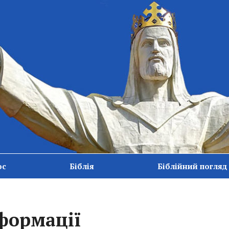
ос
Біблія
Біблійний погляд
формації