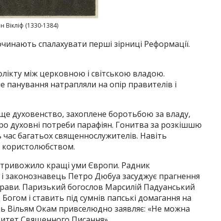
 Вікліф (1330-1384)
починають спалахувати перші зірниці Реформації.
нфлікту між церковною і світською владою.
 панування натрапляли на опір правителів і
ище духовенство, захоплене боротьбою за владу,
про духовні потреби парафіян. Гонитва за розкішшю
 час багатьох священнослужителів. Навіть
і користолюбством.
стривожило кращі уми Європи. Радник
ф і законознавець Петро Дюбуа засуджує прагнення
прави. Паризький богослов Марсилій Падуанський
 Богом і ставить під сумнів папські домагання на
ль Вільям Окам привселюдно заявляє: «Не можна
ритет Священного Писання».