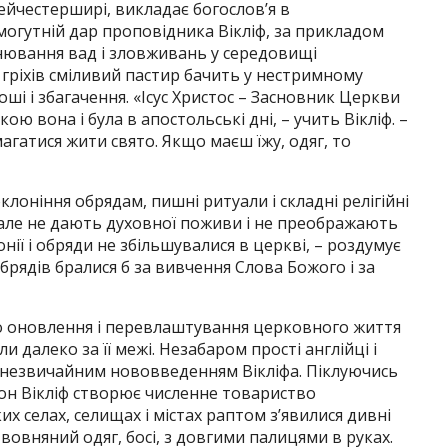
йчестерширі, викладає богослов’я в
 могутній дар проповідника Вікліф, за прикладом
інювання вад і зловживань у середовищі
і гріхів сміливий пастир бачить у нестримному
ші і збагачення. «Ісус Христос – Засновник Церкви
ою вона і була в апостольські дні, – учить Вікліф. –
гатися жити свято. Якщо маєш їжу, одяг, то
клоніння обрядам, пишні ритуали і складні релігійні
, але не дають духовної поживи і не преображають
нії і обряди не збільшувалися в церкві, – роздумує
брядів бралися б за вивчення Слова Божого і за
го оновлення і перевлаштування церковного життя
и далеко за її межі. Незабаром прості англійці і
 незвичайним нововведенням Вікліфа. Піклуючись
он Вікліф створює численне товариство
х селах, селищах і містах раптом з’явилися дивні
 вовняний одяг, босі, з довгими палицями в руках.