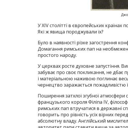
Джон
У XIV столітті в європейських країнах 
Які ж явища породжували їх?
Було в наявності різке загострення ко
Домагання римських пап на необмежене
простого народу.
У церквах росте духовне запустіння. В
забуває про своє покликання, не дбає 
і матеріальною наживою поглинає весь
чернецтво заражається пожадливістю 
Поширення затхлої згубної атмосфери 
французького короля Філіпа IV, філосо
римських пап втручатися в державні с
говорить про рівність усіх вірних перед
абсолютну владу. Англійський мислите
авторитет папи ставити вище за авто