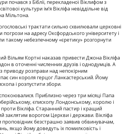
ри почався з Біблії, перекладеної Віклифом з
 світової культури ім’я Вікліфа невіддільне від
на Мільтона.
-богословські трактати сильно схвилювали церковні
ли погрози на адресу Оксфордського університету і
или такому небезпечному «єретику» розгорнути
ий Вільям Кортні наказав привести Джона Вікліфа
дон в оточенні численних друзів і однодумців. А
 з приводу розправи над непокірним
упає син короля герцог Ланкастерський. Йому
скопа і розпустити збори.
аспокоювалися. Приблизно через три місяці Папа
ерберійському, єпископу Лондонському, королю і
 проти Вікліфа. Старанний пастир і кращий
 заклятим ворогом Церкви і держави. Вікліфа
м проповідник безстрашно заявив обвинувачам,
ань, якщо йому доведуть їх помилковість і