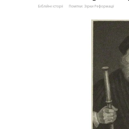
Біблійні історії
Помітки:
Зірки Реформації