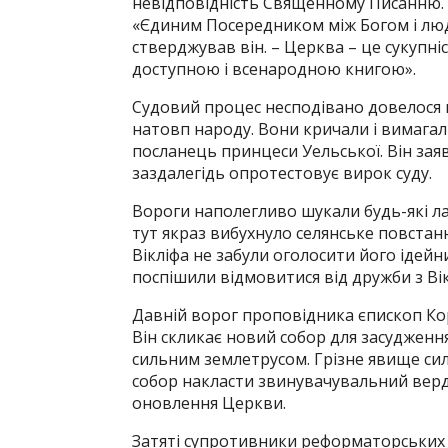
невідповідність Священному Писанню. На
«Єдиним Посередником між Богом і люд
стверджував він. – Церква – це сукупність
доступною і всенародною книгою».
Судовий процес несподівано довелося п
натовп народу. Вони кричали і вимагал
посланець принцеси Уельської. Він заяви
заздалегідь опротестовує вирок суду.
Вороги наполегливо шукали будь-які ла
тут якраз вибухнуло селянське повста
Вікліфа не забули оголосити його ідей
поспішили відмовитися від дружби з Ві
Давній ворог проповідника єпископ Кор
Він скликає новий собор для засудження
сильним землетрусом. Грізне явище сили
собор накласти звинувачувальний верди
оновлення Церкви.
Затяті супротивники реформаторських і