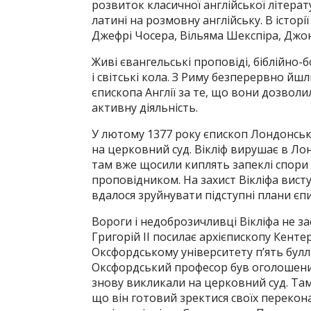
розвиток класичної англійської літерату
латині на розмовну англійську. В історії
Джефрі Чосера, Вільяма Шекспіра, Джо
Живі євангельські проповіді, біблійно
і світські кола. З Риму безперервно йш
єпископа Англії за те, що вони дозвол
активну діяльність.
У лютому 1377 року єпископ Лондонськ
на церковний суд. Вікліф вирушає в Лон
там вже щосили киплять запеклі спори
проповідником. На захист Вікліфа вист
вдалося зруйнувати підступні плани єпи
Вороги і недоброзичливці Вікліфа не з
Григорій II посилає архієпископу Кент
Оксфордському університету п’ять булл
Оксфордський професор був оголошений
знову викликали на церковний суд. Та
що він готовий зректися своїх перекон