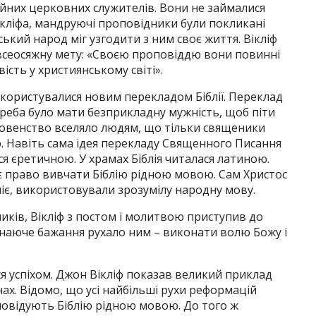
айних церковних служителів. Вони не займалися
ікліфа, мандруючі проповідники були покликані
ький народ міг узгодити з ним своє життя. Вікліф
всеосяжну мету: «Своєю проповіддю вони повинні
сть у християнському світі».
ористувалися новим перекладом Біблії. Переклад
реба було мати безприкладну мужність, щоб піти
ховенство вселяло людям, що тільки священики
. Навіть сама ідея перекладу Священного Писання
єретичною. У храмах Біблія читалася латиною.
є право вивчати Біблію рідною мовою. Сам Христос
іє, використовували зрозумілу народну мову.
ків, Вікліф з постом і молитвою приступив до
наюче бажання рухало ним – виконати волю Божу і
я успіхом. Джон Вікліф показав великий приклад
х. Відомо, що усі найбільші рухи реформацій
повідують Біблію рідною мовою. До того ж