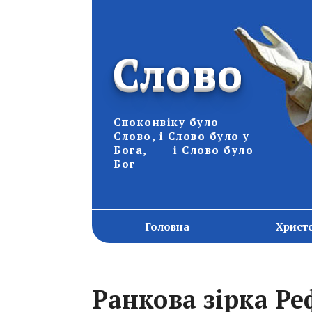
Слово
Споконвіку було
Слово, і Слово було у
Бога, і Слово було
Бог
Головна
Христ
Ранкова зірка Ре