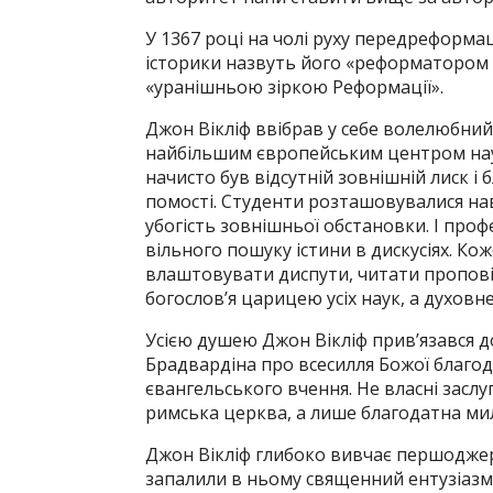
У 1367 році на чолі руху передреформаці
історики назвуть його «реформатором
«уранішньою зіркою Реформації».
Джон Вікліф ввібрав у себе волелюбний
найбільшим європейським центром науков
начисто був відсутній зовнішній лиск і
помості. Студенти розташовувалися нав
убогість зовнішньої обстановки. І проф
вільного пошуку істини в дискусіях. Ко
влаштовувати диспути, читати проповід
богослов’я царицею усіх наук, а духовне
Усією душею Джон Вікліф прив’язався д
Брадвардіна про всесилля Божої благод
євангельського вчення. Не власні заслу
римська церква, а лише благодатна мил
Джон Вікліф глибоко вивчає першоджерел
запалили в ньому священний ентузіазм