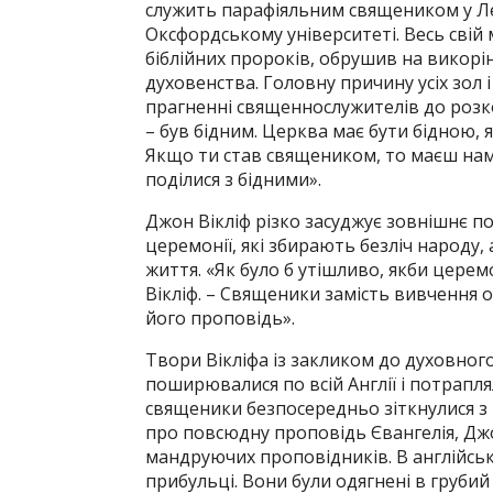
служить парафіяльним священиком у Ле
Оксфордському університеті. Весь свій
біблійних пророків, обрушив на викор
духовенства. Головну причину усіх зол 
прагненні священнослужителів до розко
– був бідним. Церква має бути бідною, як
Якщо ти став священиком, то маєш нама
поділися з бідними».
Джон Вікліф різко засуджує зовнішнє по
церемонії, які збирають безліч народу
життя. «Як було б утішливо, якби церемо
Вікліф. – Священики замість вивчення о
його проповідь».
Твори Вікліфа із закликом до духовно
поширювалися по всій Англії і потраплял
священики безпосередньо зіткнулися з
про повсюдну проповідь Євангелія, Дж
мандруючих проповідників. В англійськи
прибульці. Вони були одягнені в грубий