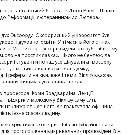
ї стає англійський богослов Джон Вікліф. Пізніші
 до Реформації, лютеранином до Лютера»,
 дух Оксфорда. Оксфордський університет був
ої і духовної освіти. У ті часи в його стінах
 блиск. Маститі професори сиділи на грубо збитому
коло на простих лавках. Нікого не бентежила
есори і студенти понад усе цінували атмосферу
жен тут міг висловлювати свою думку,
і і реферати на хвилюючі теми. Вікліф вважав
 звання вищим з усіх звань і посад.
о професора Фоми Брадвардіна. Лекції
аті відкрили молодому Вікліфу саму суть
ги наближають до Бога, як трактувала офіційна
ість Божа спасає людину.
о християнської віри – Біблію. Біблійні істини
 для проголошення викривальних проповідей. Він