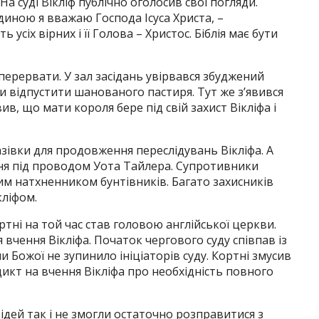
 суді Вікліф публічно оголосив свої погляди.
иною я вважаю Господа Ісуса Христа, –
 усіх вірних і її Голова – Христос. Біблія має бути
ерервати. У зал засідань увірвався збуджений
и відпустити шанованого пастиря. Тут же з’явився
в, що мати короля бере під свій захист Вікліфа і
зівки для продовження переслідувань Вікліфа. А
ння під проводом Уота Тайлера. Супротивники
ним натхненником бунтівників. Багато захисників
кліфом.
тні на той час став головою англійської церкви.
 вчення Вікліфа. Початок чергового суду співпав із
 Божої не зупинило ініціаторів суду. Кортні змусив
кт на вчення Вікліфа про необхідність повного
дей так і не змогли остаточно розправитися з