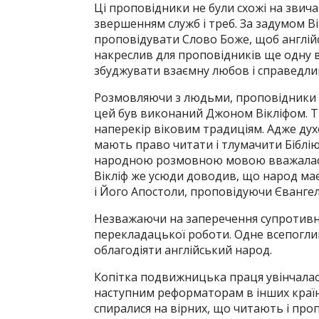
Ці проповідники не були схожі на звич
звершенням служб і треб. За задумом В
проповідувати Слово Боже, щоб англійс
накреслив для проповідників ще одну 
збуджувати взаємну любов і справедливі
Розмовляючи з людьми, проповідники к
цей був виконаний Джоном Вікліфом. Т
наперекір віковим традиціям. Адже ду
мають право читати і тлумачити Біблію
народною розмовною мовою вважалася 
Вікліф же усюди доводив, що народ ма
і Його Апостоли, проповідуючи Євангел
Незважаючи на заперечення супротивни
перекладацької роботи. Одне всепогли
облагодіяти англійський народ.
Копітка подвижницька праця увінчалас
наступним реформаторам в інших країна
спиралися на вірних, що читають і про