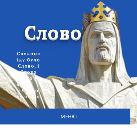
Слово
Споконв
іку було
Слово, і
Слово
було у
Бога,
і Слово
було Бог
МЕНЮ