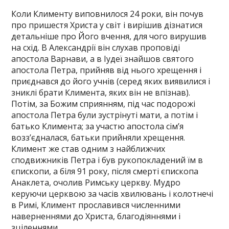
Коли Клименту виповнилося 24 роки, він почув
про пришестя Христа у світ і вирішив дізнатися
детальніше про Його вчення, для чого вирушив
на схід. В Александрії він слухав проповіді
апостола Варнави, а в Іудеї знайшов святого
апостола Петра, прийняв від нього хрещення і
приєднався до його учнів (серед яких виявилися і
зниклі брати Климента, яких він не впізнав).
Потім, за Божим сприянням, під час подорожі
апостола Петра були зустрінуті мати, а потім і
батько Климента; за участю апостола сім’я
возз’єдналася, батьки прийняли хрещення.
Климент же став одним з найближчих
сподвижників Петра і був рукопокладений їм в
єпископи, а біля 91 року, після смерті єпископа
Анаклета, очолив Римську церкву. Мудро
керуючи церквою за часів хвилювань і колотнечі
в Римі, Климент прославився численними
наверненнями до Христа, благодіяннями і
зціленнями.