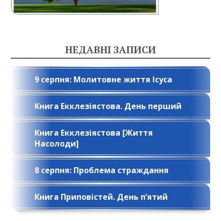
НЕДАВНІ ЗАПИСИ
9 серпня: Молитовне життя Ісуса
Книга Екклезіястова. День перший
Книга Екклезіястова [Життя
Насолоди]
8 серпня: Проблема страждання
Книга Приповістей. День п’ятий