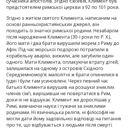
сучасника апостолів. Згідно Євсевія, Климент був
предстоятелем римської церкви з 92 по 101 роки.
Згідно з житієм святого Климента, написаним на
основі ранньохристиянських джерел, він
походить із знатної римської родини. Незабаром
після народження Климента (30-і роки по Р. Х.),
його мати і два брати вирушили морем з Риму до
Афін. Під час морської подорожі потрапили в
корабельну аварію, вижили, але загубили один
одного. Мати Климента, оплакуючи втрату дітей,
залишилася на одному з островів Східного
Середземномор’я; малолітні ж брати опинилися в
Іудеї і були там усиновлені. Через певний час
батько Климента вирушив на розшуки зниклих
членів сім’ї, вирішивши не повертатися в Рим,
доки їх не відшукає. Климент же дорослішав у
Римі, вивчаючи науки і тужачи за зниклими
родичами. Ні язичницька релігія, ні філософія не
могли дати йому задовільної відповіді на питання
про те, що відбувається з людьми після смерті.