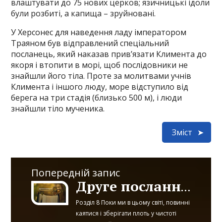
влаштувати до 75 нових церков; язичницькі ідоли
були розбиті, а капища – зруйновані.
У Херсонес для наведення ладу імператором
Траяном був відправлений спеціальний
посланець, який наказав прив’язати Климента до
якоря і втопити в морі, щоб послідовники не
знайшли його тіла. Проте за молитвами учнів
Климента і іншого люду, море відступило від
берега на три стадія (близько 500 м), і люди
знайшли тіло мученика.
Зміст
Попередній запис
Друге послання святого Климента_Частина 3
Розділ 8 Поки ми в цьому світі, повинні
каятися і зберігати плоть у чистоті