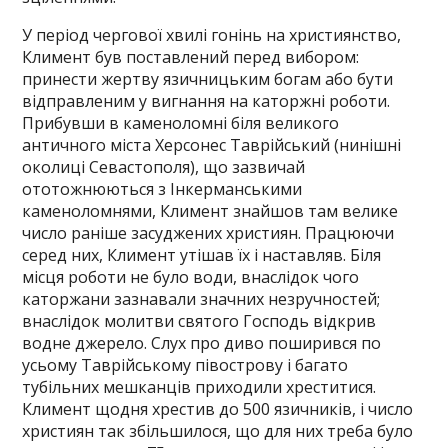
У період чергової хвилі гонінь на християнство,
Климент був поставлений перед вибором:
принести жертву язичницьким богам або бути
відправленим у вигнання на каторжні роботи.
Прибувши в каменоломні біля великого
античного міста Херсонес Таврійський (нинішні
околиці Севастополя), що зазвичай
ототожнюються з Інкерманськими
каменоломнями, Климент знайшов там велике
число раніше засуджених християн. Працюючи
серед них, Климент утішав їх і наставляв. Біля
місця роботи не було води, внаслідок чого
каторжани зазнавали значних незручностей;
внаслідок молитви святого Господь відкрив
водне джерело. Слух про диво поширився по
усьому Таврійському півострову і багато
тубільних мешканців приходили хреститися.
Климент щодня хрестив до 500 язичників, і число
християн так збільшилося, що для них треба було