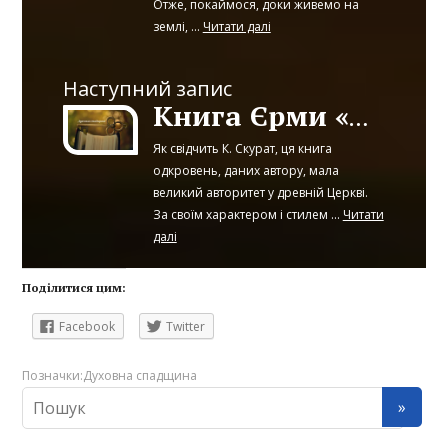
Отже, покаймося, доки живемо на
землі, ...
Читати далі
Наступний запис
Книга Єрми «Пастир», її значення
Як свідчить К. Скурат, ця книга
одкровень, даних автору, мала
великий авторитет у древній Церкві.
За своїм характером і стилем ...
Читати
далі
Поділитися цим:
Facebook
Twitter
Позначки:
Духовна спадщина