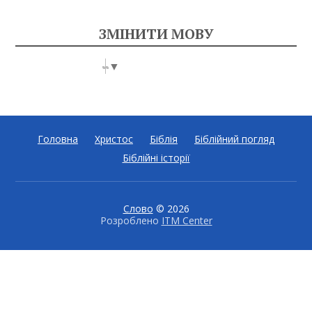
ЗМІНИТИ МОВУ
Select Language
▼
Головна
Христос
Біблія
Біблійний погляд
Біблійні історії
Слово
© 2026
Розроблено
ITM Center