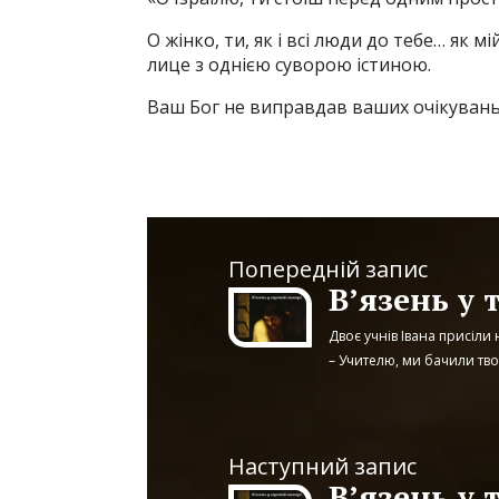
О жінко, ти, як і всі люди до тебе… як мі
лице з однією суворою істиною.
Ваш Бог не виправдав ваших очікувань
Попередній запис
В’язень у 
Двоє учнів Івана присіли
– Учителю, ми бачили твог
Наступний запис
В’язень у 