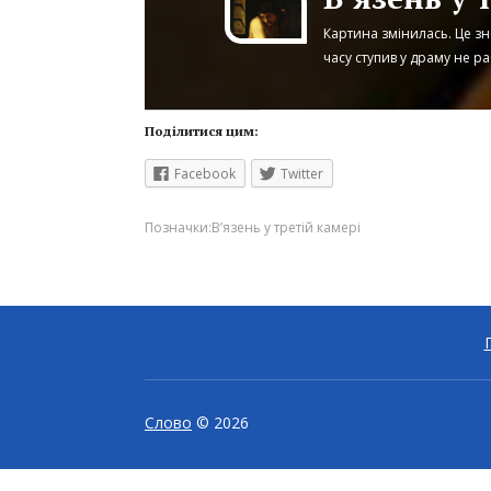
Картина змінилась. Це зн
часу ступив у драму не раб
Поділитися цим:
Facebook
Twitter
Позначки:
В’язень у третій камері
Слово
© 2026