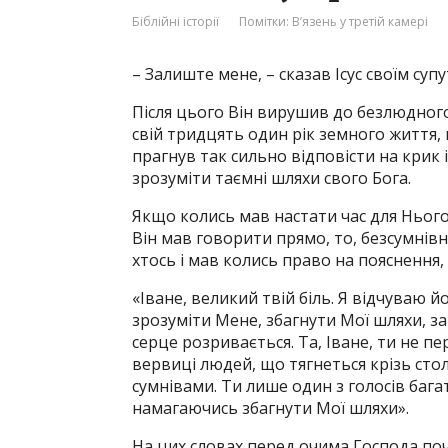
Біблійні історії
Помітки:
В’язень у третій камері
– Залиште мене, – сказав Ісус своїм суп
Після цього Він вирушив до безлюдного 
свій тридцять один рік земного життя, н
прагнув так сильно відповісти на крик
зрозуміти таємні шляхи свого Бога.
Якщо колись мав настати час для Нього 
Він мав говорити прямо, то, безсумнівн
хтось і мав колись право на пояснення, 
«Іване, великий твій біль. Я відчуваю й
зрозуміти Мене, збагнути Мої шляхи, з
серце розривається. Та, Іване, ти не п
вервиці людей, що тягнеться крізь стол
сумнівами. Ти лише один з голосів бага
намагаючись збагнути Мої шляхи».
На цих словах перед очима Господа по