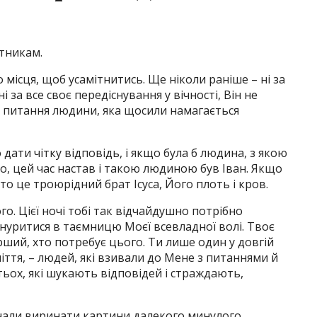
утникам.
місця, щоб усамітнитись. Ще ніколи раніше – ні за
і за все своє передіснування у вічності, Він не
 і питання людини, яка щосили намагається
дати чітку відповідь, і якщо була б людина, з якою
о, цей час настав і такою людиною був Іван. Якщо
то це троюрідний брат Ісуса, Його плоть і кров.
ого. Цієї ночі тобі так відчайдушно потрібно
ануритися в таємницю Моєї всевладної волі. Твоє
ерший, хто потребує цього. Ти лише один у довгій
іття, – людей, які взивали до Мене з питаннями й
тьох, які шукають відповідей і страждають,
чали виринати картини далекого минулого.