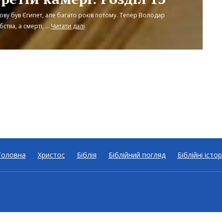
ову був Єгипет, але багато років потому. Тепер Володар
ства, а смерті, ...
Читати далі
Головна
Христос
Біблія
Біблійний погляд
Біблійні істор