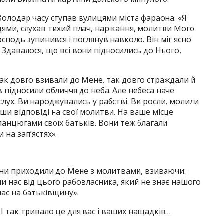
 Володар часу ступав вулицями міста фараона. «Я
цями, слухав тихий плач, нарікання, молитви Мого
осподь зупинився і поглянув навколо. Він міг ясно
 Здавалося, що всі вони підносились до Нього,
 так довго взивали до Мене, так довго страждали й
в підносили обличчя до неба. Але небеса наче
слух. Ви народжувались у рабстві. Ви росли, молили
ши відповіді на свої молитви. На ваше місце
ланцюгами своїх батьків. Вони теж благали
на зап’ястях».
вони приходили до Мене з молитвами, взиваючи:
ли нас від цього рабовласника, який не знає нашого
нас на батьківщину».
 І так тривало це для вас і ваших нащадків…