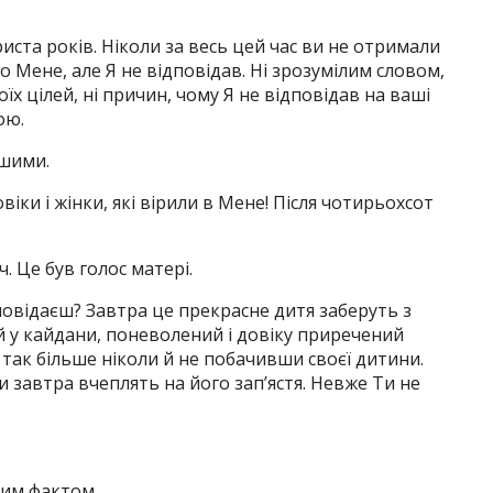
иста років. Ніколи за весь цей час ви не отримали
о Мене, але Я не відповідав. Ні зрозумілим словом,
оїх цілей, ні причин, чому Я не відповідав на ваші
ою.
ашими.
іки і жінки, які вірили в Мене! Після чотирьохсот
 Це був голос матері.
повідаєш? Завтра це прекрасне дитя заберуть з
ий у кайдани, поневолений і довіку приречений
, так більше ніколи й не побачивши своєї дитини.
ни завтра вчеплять на його зап’ястя. Невже Ти не
тим фактом.