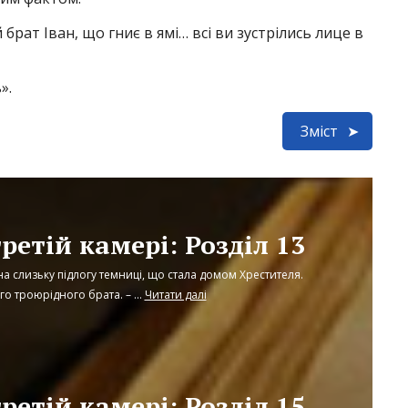
й брат Іван, що гниє в ямі… всі ви зустрілись лице в
».
Зміст
третій камері: Розділ 13
 на слизьку підлогу темниці, що стала домом Хрестителя.
о троюрідного брата. – ...
Читати далі
третій камері: Розділ 15