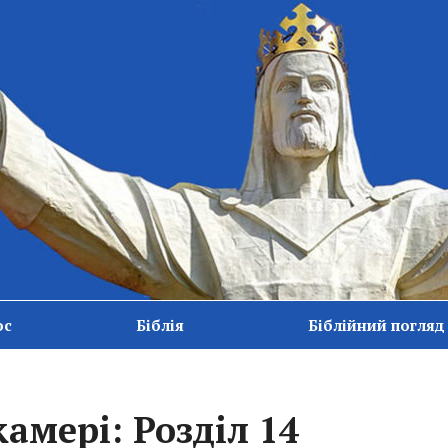
ос
Біблія
Біблійний погляд
камері: Розділ 14