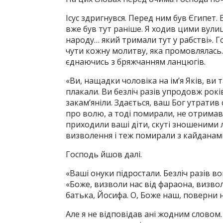
Ісус здригнувся. Перед ним був Єгипет.
вже був тут раніше. Я ходив цими вули
народу… який тримали тут у рабстві». Г
чути кожну молитву, яка промовлялась.
єднаючись з бряжчанням ланцюгів.
«Ви, нащадки чоловіка на ім’я Яків, ви
плакали. Ви безліч разів упродовж рокі
закам’яніли. Здається, ваш Бог утратив 
про волю, а тоді помирали, не отримав
приходили ваші діти, скуті зношеними 
визволення і теж помирали з кайданами 
Господь йшов далі.
«Ваші онуки підростали. Безліч разів 
«Боже, визволи нас від фараона, визво
батька, Йосифа. О, Боже наш, поверни 
Але я не відповідав ані жодним словом.