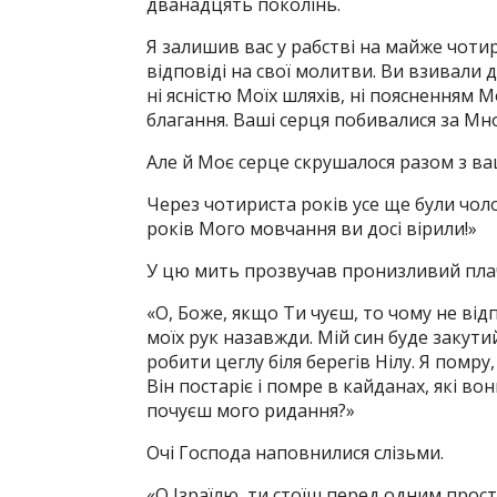
дванадцять поколінь.
Я залишив вас у рабстві на майже чотир
відповіді на свої молитви. Ви взивали д
ні ясністю Моїх шляхів, ні поясненням М
благання. Ваші серця побивалися за Мн
Але й Моє серце скрушалося разом з в
Через чотириста років усе ще були чолов
років Мого мовчання ви досі вірили!»
У цю мить прозвучав пронизливий плач.
«О, Боже, якщо Ти чуєш, то чому не від
моїх рук назавжди. Мій син буде закут
робити цеглу біля берегів Нілу. Я помру
Він постаріє і помре в кайданах, які во
почуєш мого ридання?»
Очі Господа наповнилися слізьми.
«О Ізраїлю, ти стоїш перед одним прос