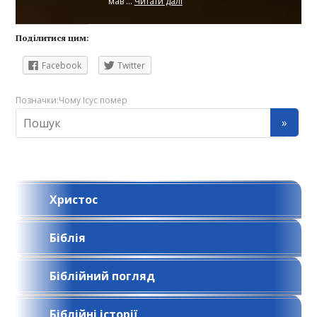
мав ...
Читати далі
Поділитися цим:
Facebook
Twitter
Позначки:
Чому Ісус помер
Христос
Біблія
Біблійний погляд
Біблійні історії