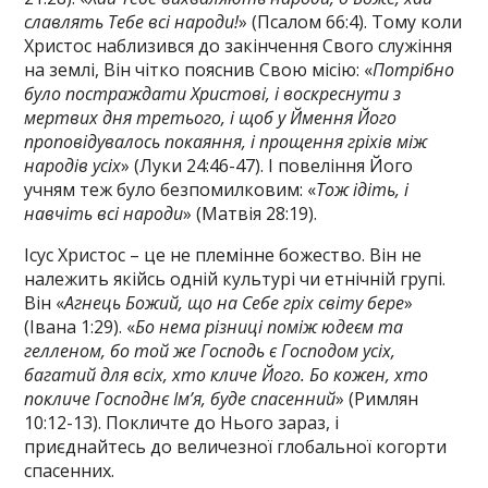
славлять Тебе всі народи!
» (Псалом 66:4). Тому коли
Христос наблизився до закінчення Свого служіння
на землі, Він чітко пояснив Свою місію: «
Потрібно
було постраждати Христові, і воскреснути з
мертвих дня третього, і щоб у Ймення Його
проповідувалось покаяння, і прощення гріхів між
народів усіх
» (Луки 24:46-47). І повеління Його
учням теж було безпомилковим: «
Тож ідіть, і
навчіть всі народи
» (Матвія 28:19).
Ісус Христос – це не племінне божество. Він не
належить якійсь одній культурі чи етнічній групі.
Він «
Агнець Божий, що на Себе гріх світу бере
»
(Івана 1:29). «
Бо нема різниці поміж юдеєм та
гелленом, бо той же Господь є Господом усіх,
багатий для всіх, хто кличе Його. Бо кожен, хто
покличе Господнє Ім’я, буде спасенний
» (Римлян
10:12-13). Покличте до Нього зараз, і
приєднайтесь до величезної глобальної когорти
спасенних.