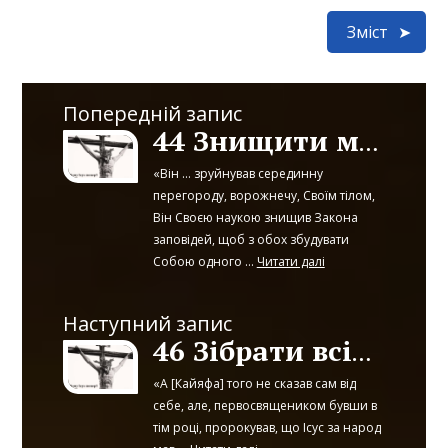
Зміст
Попередній запис
44 Знищити міжрасову ворожість
«Він ... зруйнував серединну
перегороду, ворожнечу, Своїм тілом,
Він Своєю наукою знищив Закона
заповідей, щоб з обох збудувати
Собою одного ...
Читати далі
Наступний запис
46 Зібрати всіх Своїх овець зі всього світу
«А [Кайяфа] того не сказав сам від
себе, але, первосвящеником бувши в
тім році, пророкував, що Ісус за народ