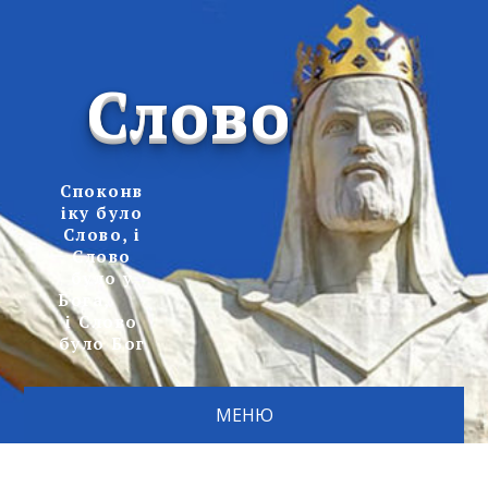
Слово
Споконв
іку було
Слово, і
Слово
було у
Бога,
і Слово
було Бог
МЕНЮ