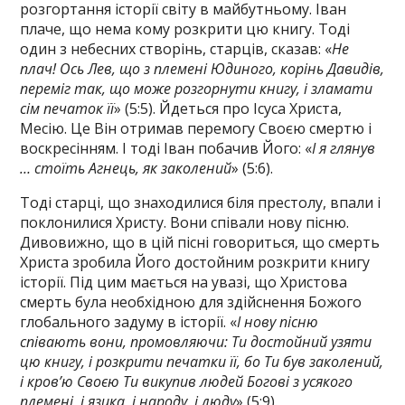
розгортання історії світу в майбутньому. Іван
плаче, що нема кому розкрити цю книгу. Тоді
один з небесних створінь, старців, сказав: «
Не
плач! Ось Лев, що з племені Юдиного, корінь Давидів,
переміг так, що може розгорнути книгу, і зламати
сім печаток її
» (5:5). Йдеться про Ісуса Христа,
Месію. Це Він отримав перемогу Своєю смертю і
воскресінням. І тоді Іван побачив Його: «
І я глянув
… стоїть Агнець, як заколений
» (5:6).
Тоді старці, що знаходилися біля престолу, впали і
поклонилися Христу. Вони співали нову пісню.
Дивовижно, що в цій пісні говориться, що смерть
Христа зробила Його достойним розкрити книгу
історії. Під цим мається на увазі, що Христова
смерть була необхідною для здійснення Божого
глобального задуму в історії. «
І нову пісню
співають вони, промовляючи: Ти достойний узяти
цю книгу, і розкрити печатки її, бо Ти був заколений,
і кров’ю Своєю Ти викупив людей Богові з усякого
племені, і язика, і народу, і люду
» (5:9).