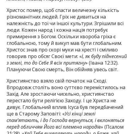
Христос помер, щоб спасти величезну кількість
різноманітних людей. Гріх не дивиться на
належність до тої чи іншої культури. Згрішили всі
люди. Кожен народ і кожна нація потребує
примирення з Богом. Оскільки хвороба гріха є
глобальною, тому й викуп мав бути глобальним.
Христос знав про скорі муки на хресті і сміливо
говорив про обсяг Своєї мети: «
І, як буду піднесений
з землі, то до Себе Я всіх притягну
» (Івана 12:32).
Плануючи Свою смерть, Він обійняв увесь світ.
Християнство взяло свій початок на Сході.
Впродовж століть воно суттєво перемістилось на
Захід. Але зростаючи чисельно, християнство
перестало бути релігією Заходу. І це Христа не
дивує. Глобальний вплив Ісуса був передбачений
ще в Старому Заповіті: «
Усі кінці землі
спам’ятають, і до Господа вернуться, і вклоняться
перед обличчям Його всі племена народів
» (Псалом
21:28). «
Хай Тебе вихваляють народи, о Боже, хай