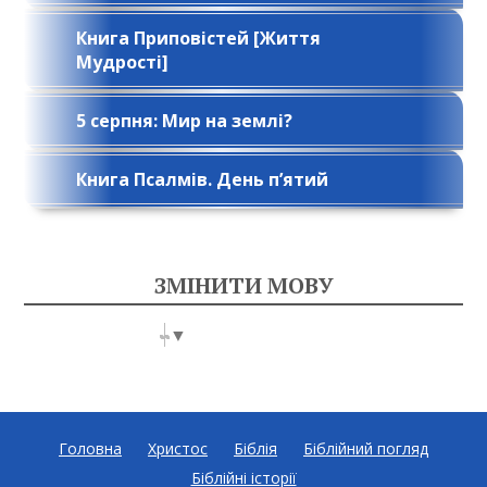
Книга Приповістей [Життя
Мудрості]
5 серпня: Мир на землі?
Книга Псалмів. День п’ятий
ЗМІНИТИ МОВУ
Select Language
▼
Головна
Христос
Біблія
Біблійний погляд
Біблійні історії