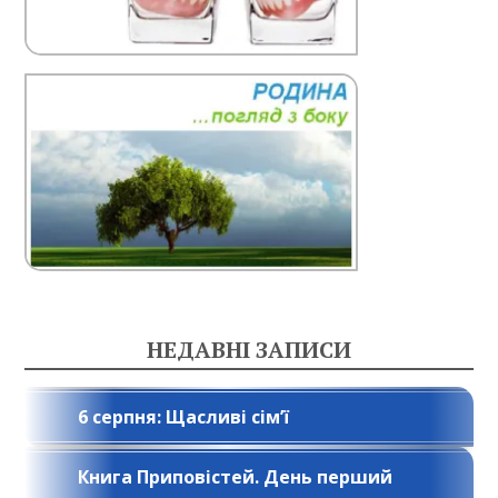
НЕДАВНІ ЗАПИСИ
6 серпня: Щасливі сім’ї
Книга Приповістей. День перший