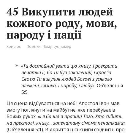
45 Викупити людей
кожного роду, мови,
народу і нації
Христос
Помітки:
Чому Ісус помер
«
Ти достойний узяти цю книгу, і розкрити
печатки її, бо Ти був заколений, і кров’ю
Своєю Ти викупив людей Богові з усякого
племені, і язика, і народу, і люду
». Об’явлення
5:9
Ця сцена відбувається на небі. Апостол Іван мав
змогу поглянути на майбутнє, яке перебуває в
Божих руках. «
І я бачив в правиці Того, Хто сидить
на престолі, книгу… запечатану сімома печатками
»
(Об’явлення 5:1). Відкриття цієї книги свідчить про