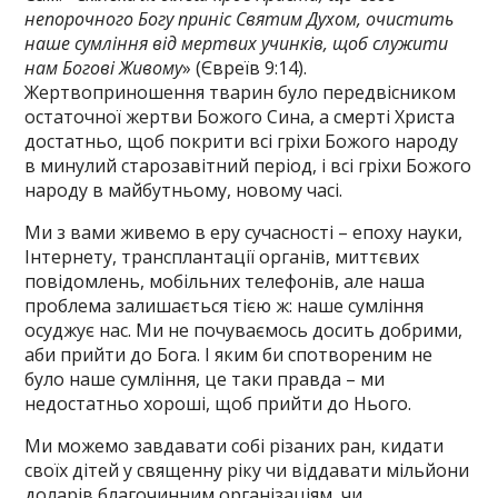
непорочного Богу приніс Святим Духом, очистить
наше сумління від мертвих учинків, щоб служити
нам Богові Живому
» (Євреїв 9:14).
Жертвоприношення тварин було передвісником
остаточної жертви Божого Сина, а смерті Христа
достатньо, щоб покрити всі гріхи Божого народу
в минулий старозавітний період, і всі гріхи Божого
народу в майбутньому, новому часі.
Ми з вами живемо в еру сучасності – епоху науки,
Інтернету, трансплантації органів, миттєвих
повідомлень, мобільних телефонів, але наша
проблема залишається тією ж: наше сумління
осуджує нас. Ми не почуваємось досить добрими,
аби прийти до Бога. І яким би спотвореним не
було наше сумління, це таки правда – ми
недостатньо хороші, щоб прийти до Нього.
Ми можемо завдавати собі різаних ран, кидати
своїх дітей у священну ріку чи віддавати мільйони
доларів благочинним організаціям, чи