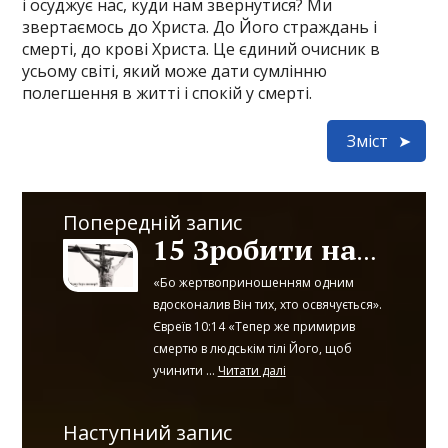
і осуджує нас, куди нам звернутися? Ми
звертаємось до Христа. До Його страждань і
смерті, до крові Христа. Це єдиний очисник в
усьому світі, який може дати сумлінню
полегшення в житті і спокій у смерті.
Зміст
Попередній запис
15 Зробити нас святими, незаплямованими і досконалими
«Бо жертвоприношенням одним
вдосконалив Він тих, хто освячується».
Євреїв 10:14 «Тепер же примирив
смертю в людськім тілі Його, щоб
учинити ...
Читати далі
Наступний запис