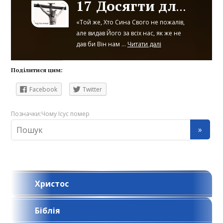
17 Досягти для нас усього, що для нас добре
«Той же, Хто Сина Свого не пожалів,
але видав Його за всіх нас, як же не
дав би Він нам ...
Читати далі
Поділитися цим:
Facebook
Twitter
Позначки:
Чому Ісус помер
Христос
Біблія