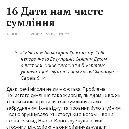
16 Дати нам чисте
сумління
Христос
Помітки:
Чому Ісус помер
«
Скільки ж більш кров Христа, що Себе
непорочного Богу приніс Святим Духом,
очистить наше сумління від мертвих
учинків, щоб служити нам Богові Живому!
»
Євреїв 9:14
Деякі речі ніколи не змінюються. Проблема
нечистого сумління така ж давня, як Адам і Єва. Як
тільки вони згрішили, їхнє сумління стало
забрудненим. Їхнє відчуття провини було згубним.
І воно зруйнувало їхні стосунки з Богом – вони
сховалися від Нього. Воно зруйнувало їхні
стосунки між собою – вони обвинувачували. І