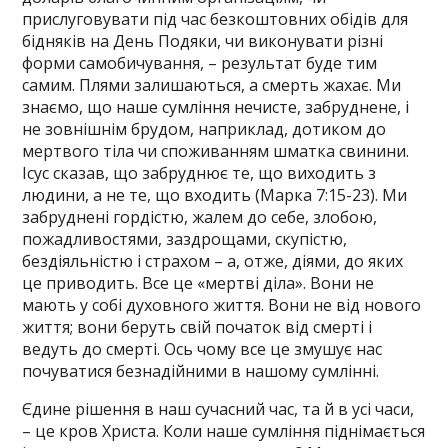
прислуговувати під час безкоштовних обідів для
бідняків на День Подяки, чи виконувати різні
форми самобичування, – результат буде тим
самим. Плями залишаються, а смерть жахає. Ми
знаємо, що наше сумління нечисте, забруднене, і
не зовнішнім брудом, наприклад, дотиком до
мертвого тіла чи споживанням шматка свинини.
Ісус сказав, що забруднює те, що виходить з
людини, а не те, що входить (Марка 7:15-23). Ми
забруднені гордістю, жалем до себе, злобою,
пожадливостями, заздрощами, скупістю,
бездіяльністю і страхом – а, отже, діями, до яких
це приводить. Все це «мертві діла». Вони не
мають у собі духовного життя. Вони не від нового
життя; вони беруть свій початок від смерті і
ведуть до смерті. Ось чому все це змушує нас
почуватися безнадійними в нашому сумлінні.
Єдине рішення в наш сучасний час, та й в усі часи,
– це кров Христа. Коли наше сумління піднімається