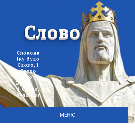
Слово
Споконв
іку було
Слово, і
Слово
було у
Бога,
і Слово
було Бог
МЕНЮ