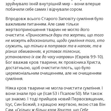
зруйнувало їхній внутрішній мир – вони вперше
побачили себе самих і відчували сором.
Впродовж всього Старого Заповіту сумління було
важливим питанням. Але саме тільки
жертвоприношення тварин не могло його
очистити. «
Приносяться дари та жертви, що того
не можуть вдосконалити, щодо сумління того, хто
служить, що тільки в потравах та в напоях, та в
різних обмиваннях, в уставах тілесних,
установлено їх аж до часу направи
» (Євреїв 9:9-10).
Бог вважав кров тварини, як провісника Христа,
достатньою, щоб очистити плоть, що було
церемоніальним очищенням, але не очищенням
сумління.
Ніяка кров тварини не могла очистити сумління. І
вони знали про це (Ісая 53 і Псалом 50). Ми також
це знаємо. І тоді прийшов новий Первосвященик,
Ісус, Син Божий, з кращою жертвою, якою став Він
Сам. «
Скільки ж більш кров Христа, що Себе