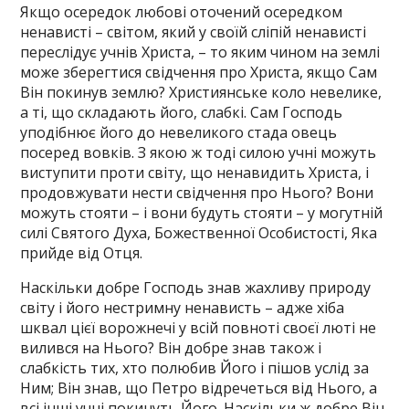
Якщо осередок любові оточений осередком
ненависті – світом, який у своїй сліпій ненависті
переслідує учнів Христа, – то яким чином на землі
може зберегтися свідчення про Христа, якщо Сам
Він покинув землю? Християнське коло невелике,
а ті, що складають його, слабкі. Сам Господь
уподібнює його до невеликого стада овець
посеред вовків. З якою ж тоді силою учні можуть
виступити проти світу, що ненавидить Христа, і
продовжувати нести свідчення про Нього? Вони
можуть стояти – і вони будуть стояти – у могутній
силі Святого Духа, Божественної Особистості, Яка
прийде від Отця.
Наскільки добре Господь знав жахливу природу
світу і його нестримну ненависть – адже хіба
шквал цієї ворожнечі у всій повноті своєї люті не
вилився на Нього? Він добре знав також і
слабкість тих, хто полюбив Його і пішов услід за
Ним; Він знав, що Петро відречеться від Нього, а
всі інші учні покинуть Його. Наскільки ж добре Він