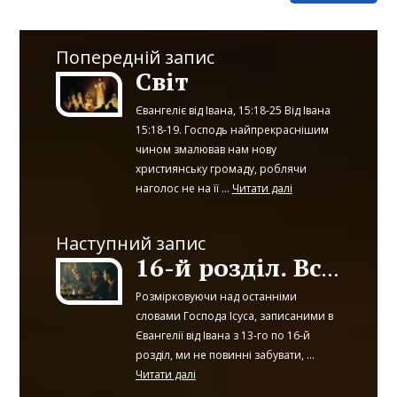
Попередній запис
Світ
Євангеліє від Івана, 15:18-25 Від Івана
15:18-19. Господь найпрекраснішим
чином змалював нам нову
християнську громаду, роблячи
наголос не на її ...
Читати далі
Наступний запис
16-й розділ. Вступ
Розмірковуючи над останніми
словами Господа Ісуса, записаними в
Євангелії від Івана з 13-го по 16-й
розділ, ми не повинні забувати, ...
Читати далі