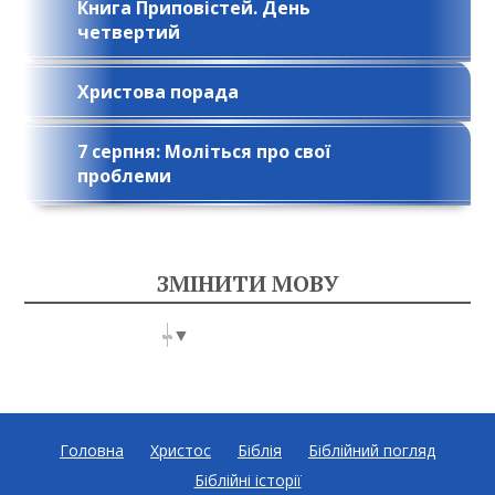
Книга Приповістей. День
четвертий
Христова порада
7 серпня: Моліться про свої
проблеми
ЗМІНИТИ МОВУ
Select Language
▼
Головна
Христос
Біблія
Біблійний погляд
Біблійні історії