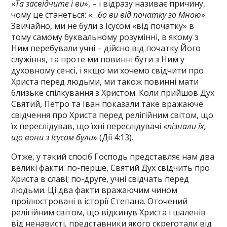
«
Та засвідчите і ви
», – і відразу називає причину,
чому це станеться: «…
бо ви від початку зо Мною
».
Звичайно, ми не були з Ісусом «від початку» в
тому самому буквальному розумінні, в якому з
Ним перебували учні – дійсно від початку Його
служіння, та проте ми повинні бути з Ним у
духовному сенсі, і якщо ми хочемо свідчити про
Христа перед людьми, ми також повинні мати
близьке спілкування з Христом. Коли прийшов Дух
Святий, Петро та Іван показали таке вражаюче
свідчення про Христа перед релігійним світом, що
їх переслідував, що їхні переслідувачі «
пізнали їх,
що вони з Ісусом були
» (Дії 4:13).
Отже, у такий спосіб Господь представляє нам два
великі факти: по-перше, Святий Дух свідчить про
Христа в славі; по-друге, учні свідчать перед
людьми. Ці два факти вражаючим чином
проілюстровані в історії Степана. Оточений
релігійним світом, що відкинув Христа і шаленів
від ненависті, представники якого скреготали від