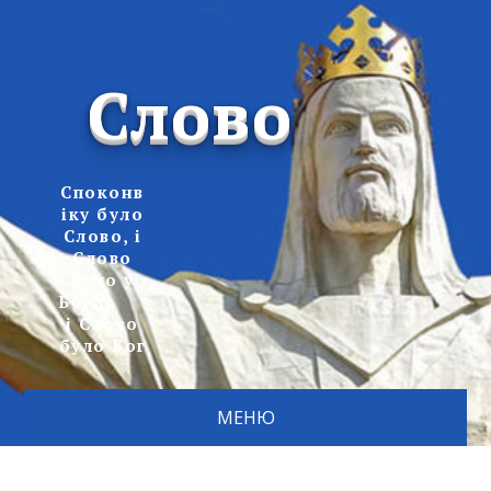
Слово
Споконв
іку було
Слово, і
Слово
було у
Бога,
і Слово
було Бог
МЕНЮ