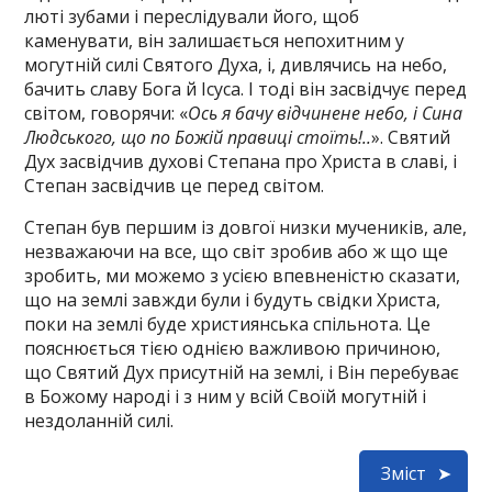
люті зубами і переслідували його, щоб
каменувати, він залишається непохитним у
могутній силі Святого Духа, і, дивлячись на небо,
бачить славу Бога й Ісуса. І тоді він засвідчує перед
світом, говорячи: «
Ось я бачу відчинене небо, і Сина
Людського, що по Божій правиці стоїть!..
». Святий
Дух засвідчив духові Степана про Христа в славі, і
Степан засвідчив це перед світом.
Степан був першим із довгої низки мучеників, але,
незважаючи на все, що світ зробив або ж що ще
зробить, ми можемо з усією впевненістю сказати,
що на землі завжди були і будуть свідки Христа,
поки на землі буде християнська спільнота. Це
пояснюється тією однією важливою причиною,
що Святий Дух присутній на землі, і Він перебуває
в Божому народі і з ним у всій Своїй могутній і
нездоланній силі.
Зміст