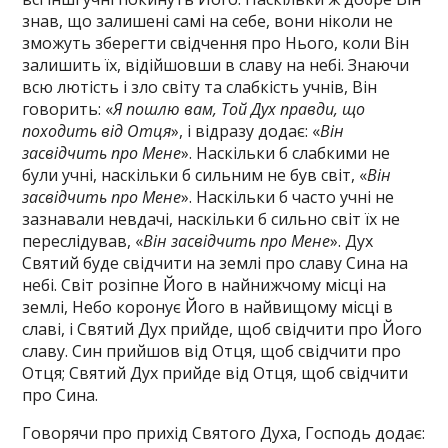
знав, що залишені самі на себе, вони ніколи не
зможуть зберегти свідчення про Нього, коли Він
залишить їх, відійшовши в славу на небі. Знаючи
всю лютість і зло світу та слабкість учнів, Він
говорить: «
Я пошлю вам, Той Дух правди, що
походить від Отця
», і відразу додає: «
Він
засвідчить про Мене
». Наскільки б слабкими не
були учні, наскільки б сильним не був світ, «
Він
засвідчить про Мене
». Наскільки б часто учні не
зазнавали невдачі, наскільки б сильно світ їх не
переслідував, «
Він засвідчить про Мене
». Дух
Святий буде свідчити на землі про славу Сина на
небі. Світ розіпне Його в найнижчому місці на
землі, Небо коронує Його в найвищому місці в
славі, і Святий Дух прийде, щоб свідчити про Його
славу. Син прийшов від Отця, щоб свідчити про
Отця; Святий Дух прийде від Отця, щоб свідчити
про Сина.
Говорячи про прихід Святого Духа, Господь додає: