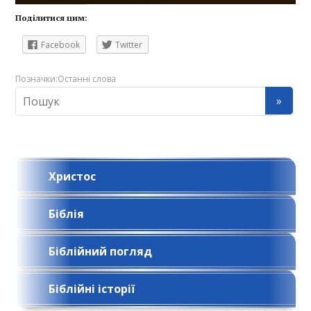
Поділитися цим:
Facebook
Twitter
Позначки:
Останні слова
Христос
Біблія
Біблійний погляд
Біблійні історії