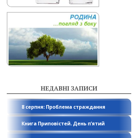
НЕДАВНІ ЗАПИСИ
8 серпня: Проблема страждання
Книга Приповістей. День п’ятий