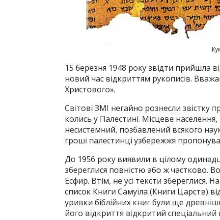
Ку
15 березня 1948 року звідти прийшла в
новий час відкриттям рукописів. Вважа
Христового».
Світові ЗМІ негайно рознесли звістку п
колись у Палестині. Місцеве населення
несистемний, позбавлений всякого наук
гроші палестинці узбережжя пропонува
До 1956 року виявили в цілому одинадця
збереглися повністю або ж частково. Во
Есфир. Втім, не усі тексти збереглися.
список Книги Самуїла (Книги Царств) від
уривки біблійних книг були ще древнішим
його відкриття відкритий спеціальний 