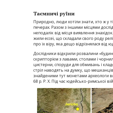
Таємничі руїни
Природно, люди хотіли знати, хто ж у ті
печерах. Разом з іншими місцями дослі
неподалік від місця виявлення знахідок
жили ессеї, що складали свого роду рел
про їх віру, яка дещо відрізнялася від ю
Дослідники відкрили розвалини «будин
скрипторієм з лавами, столами і чорни
цистерни, споруди для обмивань і клад
стріл наводять на думку, що мешканців
знайденими тут монетами археологи виз
68 р. Р. Х. Під час юдейсько-римської