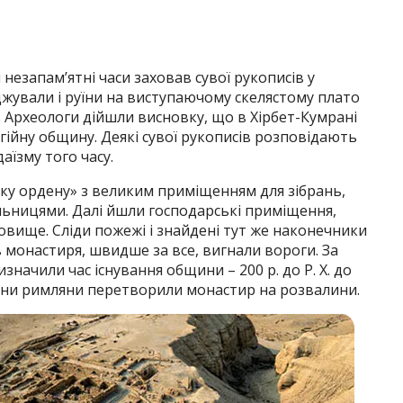
 незапам’ятні часи заховав сувої рукописів у
джували і руїни на виступаючому скелястому плато
. Археологи дійшли висновку, що в Хірбет-Кумрані
ігійну общину. Деякі сувої рукописів розповідають
даїзму того часу.
ку ордену» з великим приміщенням для зібрань,
льницями. Далі йшли господарські приміщення,
овище. Сліди пожежі і знайдені тут же наконечники
 монастиря, швидше за все, вигнали вороги. За
начили час існування общини – 200 р. до Р. X. до
 війни римляни перетворили монастир на розвалини.