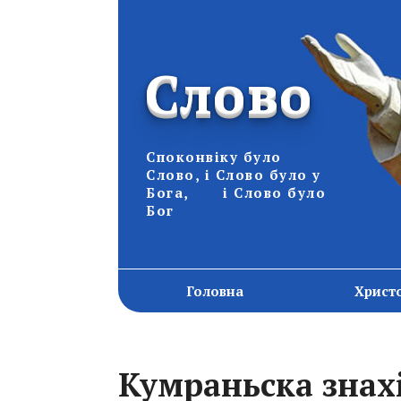
Слово
Споконвіку було
Слово, і Слово було у
Бога, і Слово було
Бог
Головна
Христ
Кумраньска знах