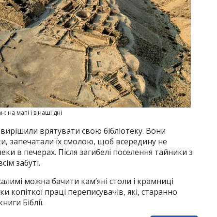
: на мапі і в наші дні
 вирішили врятувати свою бібліотеку. Вони
еки, запечатали їх смолою, щоб всередину не
леки в печерах. Після загибелі поселення тайники з
ім забуті.
салимі можна бачити кам’яні столи і крамниці
ки копіткої праці переписувачів, які, старанно
ниги Біблії.