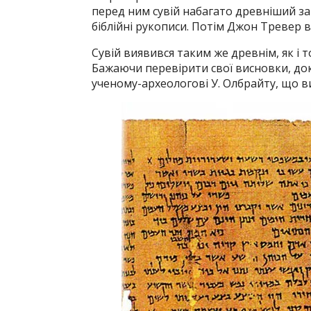
перед ним сувій набагато древніший за 
біблійні рукописи. Потім Джон Тревер в
Сувій виявився таким же древнім, як і то
Бажаючи перевірити свої висновки, док
ученому-археологові У. Олбрайту, що в