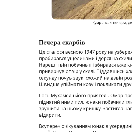
Кумранські печери, д
Печера скарбів
Це сталося весною 1947 року на узбере
пробирався ущелинами і дерся на схили
Нарешті він побачив її і збирався вже к
привернув отвір у скелі. Піддавшись хлоп
секунду почув звук, схожий на дзвін ро
Швидше упіймати козу і покликати друг
І ось Мухамед і його приятель Омар про
піднятий ними пил, юнаки побачили гли
зрушити на ньому кришку. Застигла нав
відкрити.
Всупереч очікуванням юнаків усередині 