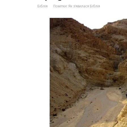
Біблія
Помітки:
Як з’явилася Біблія