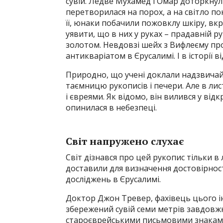
сувій. Ледве Мухамед і Омар доторкнул
перетворилася на порох, а на світло по
її, юнаки побачили пожовклу шкіру, вк
уявити, що в них у руках – прадавній рук
золотом. Невдовзі шейх з Вифлеєму про
антикваріатом в Єрусалимі. І в історії в
Природно, що учені доклали надзвичай
таємницю рукописів і печери. Але в ли
і євреями. Як відомо, він вилився у відк
опинилася в небезпеці.
Світ напружено слухає
Світ дізнався про цей рукопис тільки в
доставили для визначення достовірності
досліджень в Єрусалимі.
Доктор Джон Тревер, фахівець цього і
збережений сувій семи метрів завдовжк
староєврейськими письмовими знаками