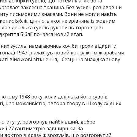
ися до кірки сувою, що потемніла, як вона
казалася заклеєна тканина. Без зусиль розірвавши
риту письмовими знаками. Вони не могли навіть
опис Біблії, цінність якої не зрівняна із жодним
дав декілька сувоїв рукописів торговцеві
ідкриття Біблії почався новий етап.
них зусиль, намагаючись хоч би трохи відкрити
стопаді 1947 спалахнув новий конфлікт між арабами
риті військові зіткнення, і безцінна знахідка знову
 лютому 1948 року, коли декілька його сувоїв
, і, за можливістю, автора твору в Школу східних
нституту, розгорнув найбільший, добре
и і 27 сантиметрів завширшки. За
 доктор відразу ж зрозумів, що розгорнутий