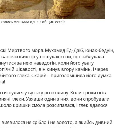
е колись мешкала одна з общин ессеїв
жжі Мертвого моря. Мухамед Ед-Дзіб, юнак-бедуїн,
 вапнякових гір у пошуках кози, що заблукала.
инутися за нею навздогін, коли його увагу
’ячій цікавості, він кинув вгору камінь, і через
збитого глека. Скарб! – приголомшила його думка.
а!
тиснулися у вузьку розколину. Коли трохи осів
няні глеки. Узявши один з них, вони спробували
коло кришки смола розсипалася, і глек вдалося
виявилося не срібло і не золото, а якийсь дивний