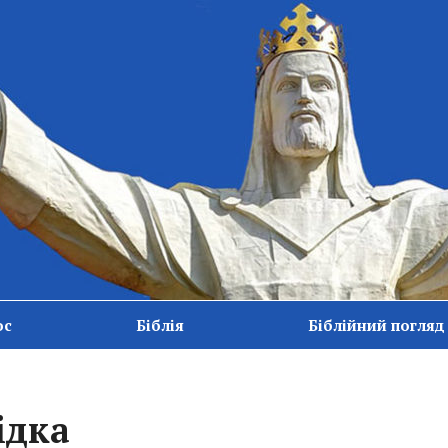
ос
Біблія
Біблійний погляд
ідка