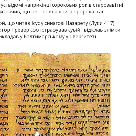
усі відомі наприкінці сорокових років старозавітні
изначив, що це – повна книга пророка Ісаї.
й, що читав Ісус у синагозі Назарету (Луки 4:17).
тор Тревер сфотографував сувій і відіслав знімки
икладав у Балтиморському університеті.