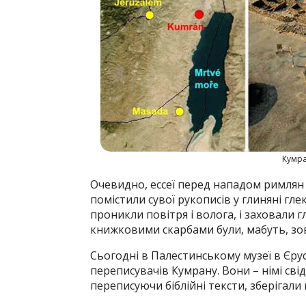
Кумран
Очевидно, ессеї перед нападом римлян
помістили сувої рукописів у глиняні гл
проникли повітря і волога, і заховали г
книжковими скарбами були, мабуть, зовс
Сьогодні в Палестинському музеї в Єру
переписувачів Кумрану. Вони – німі свід
переписуючи біблійні тексти, зберігали к