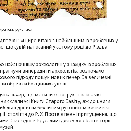
мранські рукописи
ідповідь: «Щиро вітаю з найбільшим із зроблених у
ю, що сувій написаний у сотому році до Різдва
ро найзначнішу археологічну знахідку із зроблених
, прагнучи випередити археологів, розпочало
ового підходу пошук нових печер. За величезні
ли обривки безцінних сувоїв.
ть печер, що містили сотні рукописів – які
ни склали усі Книги Старого Завіту, аж до книги
 Найбільш древнім біблійним рукописом виявився
 ІІІ століття до Р. X. Проте є певні припущення, що
и. Сьогодні в Єрусалимі для сувою Ісаї і історії
музей.