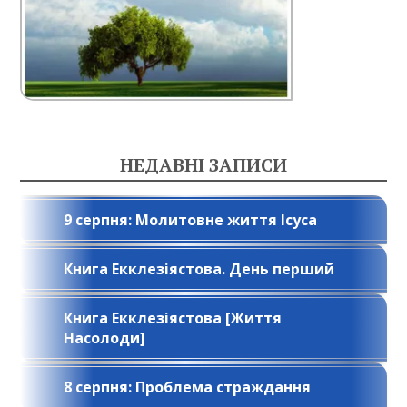
НЕДАВНІ ЗАПИСИ
9 серпня: Молитовне життя Ісуса
Книга Екклезіястова. День перший
Книга Екклезіястова [Життя
Насолоди]
8 серпня: Проблема страждання