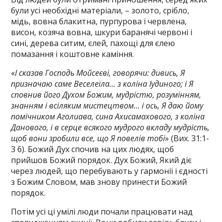
були усі необхідні матеріали, – золото, срібло,
мідь, вовна блакитна, пурпурова і червлена,
висон, козяча вовна, шкури баранячі червоні і
сині, дерева ситим, єлей, пахощі для єлею
помазання і коштовне каміння.
«
І сказав Господь Мойсеєві, говорячи: дивись, Я
призначаю саме Веселеїла… з коліна Іудиного; і Я
сповнив його Духом Божим, мудрістю, розумінням,
знанням і всіляким мистецтвом… і ось, Я даю йому
помічником Аголиава, сина Ахисамахового, з коліна
Данового, і в серце всякого мудрого вкладу мудрість,
щоб вони зробили все, що Я повелів тобі
» (Вих. 31:1-
3 6). Божий Дух спочив на цих людях, щоб
прийшов Божий порядок. Дух Божий, Який діє
через людей, що перебувають у гармонії і єдності
з Божим Словом, мав знову принести Божий
порядок.
Потім усі ці умілі люди почали працювати над