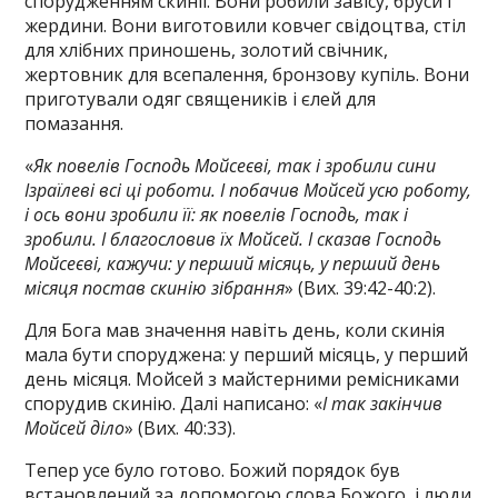
спорудженням скинії. Вони робили завісу, бруси і
жердини. Вони виготовили ковчег свідоцтва, стіл
для хлібних приношень, золотий свічник,
жертовник для всепалення, бронзову купіль. Вони
приготували одяг священиків і єлей для
помазання.
«
Як повелів Господь Мойсеєві, так і зробили сини
Ізраїлеві всі ці роботи. І побачив Мойсей усю роботу,
і ось вони зробили її: як повелів Господь, так і
зробили. І благословив їх Мойсей. І сказав Господь
Мойсеєві, кажучи: у перший місяць, у перший день
місяця постав скинію зібрання
» (Вих. 39:42-40:2).
Для Бога мав значення навіть день, коли скинія
мала бути споруджена: у перший місяць, у перший
день місяця. Мойсей з майстерними ремісниками
спорудив скинію. Далі написано: «
І так закінчив
Мойсей діло
» (Вих. 40:33).
Тепер усе було готово. Божий порядок був
встановлений за допомогою слова Божого, і люди