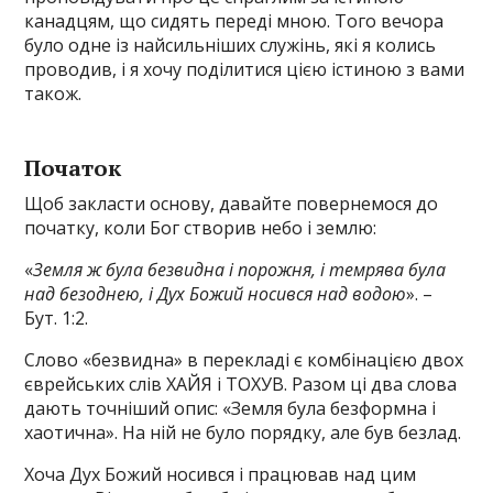
канадцям, що сидять переді мною. Того вечора
було одне із найсильніших служінь, які я колись
проводив, і я хочу поділитися цією істиною з вами
також.
Початок
Щоб закласти основу, давайте повернемося до
початку, коли Бог створив небо і землю:
«
Земля ж була безвидна і порожня, і темрява була
над безоднею, і Дух Божий носився над водою
». –
Бут. 1:2.
Слово «безвидна» в перекладі є комбінацією двох
єврейських слів ХАЙЯ і ТОХУВ. Разом ці два слова
дають точніший опис: «Земля була безформна і
хаотична». На ній не було порядку, але був безлад.
Хоча Дух Божий носився і працював над цим