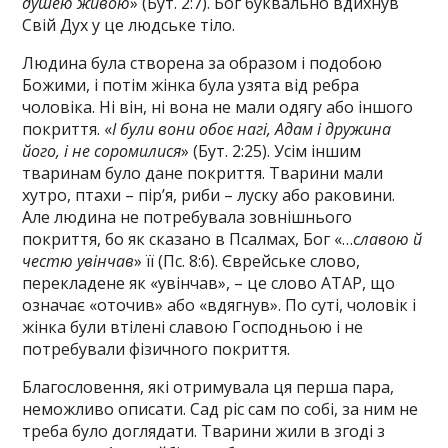
душею живою
» (Бут. 2:7). Бог буквально вдихнув
Свій Дух у це людське тіло.
Людина була створена за образом і подобою
Божими, і потім жінка була узята від ребра
чоловіка. Ні він, ні вона не мали одягу або іншого
покриття. «
І були вони обоє нагі, Адам і дружина
його, і не соромилися
» (Бут. 2:25). Усім іншим
тваринам було дане покриття. Тварини мали
хутро, птахи – пір’я, риби – луску або раковини.
Але людина не потребувала зовнішнього
покриття, бо як сказано в Псалмах, Бог «…
славою й
честю увінчав
» її (Пс. 8:6). Єврейське слово,
перекладене як «увінчав», – це слово АТАР, що
означає «оточив» або «вдягнув». По суті, чоловік і
жінка були втілені славою Господньою і не
потребували фізичного покриття.
Благословення, які отримувала ця перша пара,
неможливо описати. Сад ріс сам по собі, за ним не
треба було доглядати. Тварини жили в згоді з