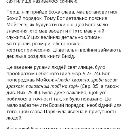
святилище називалося скинією.
Перш, ніж прийде Божа слава, має встановитися
Божий порядок. Тому Бог детально пояснив
Мойсеєві, як будувати скинію. Для Бога мало
значення, хто мав зводити її і хто мав у ній
служити. У цих веліннях детально описані
матеріали, розміри, обстановка і
жертвопринесення. Ці детальні веління займають
декілька розділів книги Вихід.
Це зведене руками людей святилище, було
прообразом небесного (див. Євр. 9:23-24). Бог
попереджав Мойсея: «
Гляди, сказано, зроби все за
зразком, показаним тобі на горі
» (Євр. 8:5, а також
див. Вих. 25:40). Було дуже важливо, щоб усе
робилося в точності так, як було показано. Це
мало забезпечити Божий порядок, необхідний для
того, щоб слава Царя була явлена в присутності
людей.
Від людей були отримані приношення, серед яких