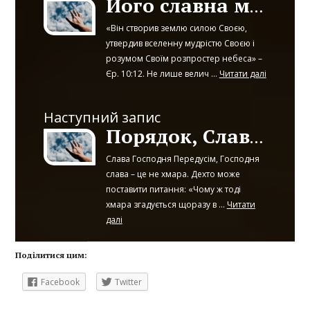
Його славна мудрість явлена в Творінні
«Він створив землю силою Своєю,
утвердив вселенну мудрістю Своєю і
розумом Своїм розпростер небеса» –
Єр. 10:12. Не лише велич ...
Читати далі
Наступний запис
Порядок, Слава і Суд. Частина 1 (Закінчення)
Слава Господня Передусім, Господня
слава – це не хмара. Дехто може
поставити питання: «Чому ж тоді
хмара згадується щоразу в ...
Читати
далі
Поділитися цим:
Facebook
Twitter