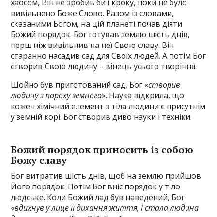
хаосом, Він не зробив би і кроку, поки не було
вивільнено Боже Слово. Разом із словами,
сказаними Богом, на цій планеті почав діяти
Божий порядок. Бог готував землю шість днів,
перш ніж вивільнив на неї Свою славу. Він
старанно насадив сад для Своїх людей. А потім Бог
створив Свою людину – вінець усього творіння.
Щойно був приготований сад, Бог «
створив
людину з пороху земного
». Наука відкрила, що
кожен хімічний елемент з тіла людини є присутнім
у земній корі. Бог створив диво науки і техніки.
Божий порядок приносить із собою
Божу славу
Бог витратив шість днів, щоб на землю прийшов
Його порядок. Потім Бог вніс порядок у тіло
людське. Коли Божий лад був наведений, Бог
«
вдихнув у лице її дихання життя, і стала людина