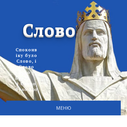
Слово
Споконв
іку було
Слово, і
Слово
було у
Бога,
і Слово
було Бог
МЕНЮ