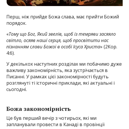
Перш, ніж прийде Божа слава, має прийти Божий
порядок.
«
Тому що Бог, Який звелів, щоб із темряви засяяло
світло, осяяв наші серця, щоб просвітити нас
пізнанням слави Божої в особі Ісуса Христа
» (2Кор.
4:6).
У декількох наступних розділах ми побачимо дуже
важливу закономірність, яка зустрічається в
Писанні. У рамках цієї закономірності будуть
розглянуті ті історичні приклади, які актуальні і
сьогодні.
Божа закономірність
Це був перший вечір з чотирьох, які ми
запланували провести в Канаді в провінції