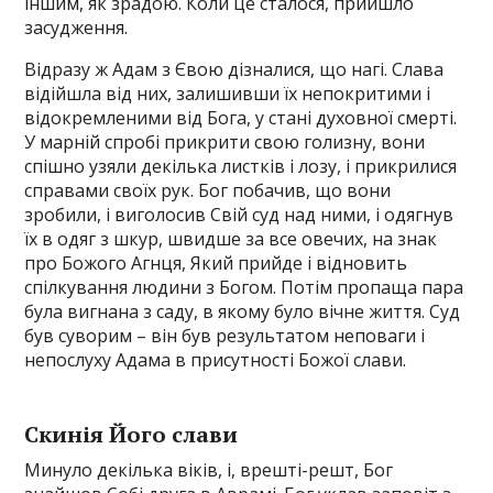
іншим, як зрадою. Коли це сталося, прийшло
засудження.
Відразу ж Адам з Євою дізналися, що нагі. Слава
відійшла від них, залишивши їх непокритими і
відокремленими від Бога, у стані духовної смерті.
У марній спробі прикрити свою голизну, вони
спішно узяли декілька листків і лозу, і прикрилися
справами своїх рук. Бог побачив, що вони
зробили, і виголосив Свій суд над ними, і одягнув
їх в одяг з шкур, швидше за все овечих, на знак
про Божого Агнця, Який прийде і відновить
спілкування людини з Богом. Потім пропаща пара
була вигнана з саду, в якому було вічне життя. Суд
був суворим – він був результатом неповаги і
непослуху Адама в присутності Божої слави.
Скинія Його слави
Минуло декілька віків, і, врешті-решт, Бог