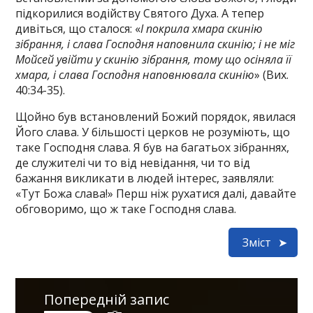
підкорилися водійству Святого Духа. А тепер
дивіться, що сталося: «
І покрила хмара скинію
зібрання, і слава Господня наповнила скинію; і не міг
Мойсей увійти у скинію зібрання, тому що осіняла її
хмара, і слава Господня наповнювала скинію
» (Вих.
40:34-35).
Щойно був встановлений Божий порядок, явилася
Його слава. У більшості церков не розуміють, що
таке Господня слава. Я був на багатьох зібраннях,
де служителі чи то від невідання, чи то від
бажання викликати в людей інтерес, заявляли:
«Тут Божа слава!» Перш ніж рухатися далі, давайте
обговоримо, що ж таке Господня слава.
Зміст
Попередній запис