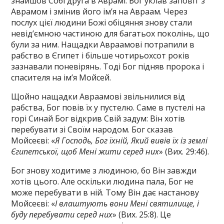
знайшов Собі друга в Аврамі. Бог уклав заповіт з
Аврамом і змінив його ім’я на Авраам. Через
послух цієї людини Божі обіцяння знову стали
невід’ємною частиною для багатьох поколінь, що
були за ним. Нащадки Авраамові потрапили в
рабство в Єгипет і більше чотирьохсот років
зазнавали поневірянь. Тоді Бог підняв пророка і
спасителя на ім’я Мойсей.
Щойно нащадки Авраамові звільнилися від
рабства, Бог повів їх у пустелю. Саме в пустелі на
горі Синай Бог відкрив Свій задум: Він хотів
перебувати зі Своїм народом. Бог сказав
Мойсеєві: «
Я Господь, Бог їхній, Який вивів їх із землі
Єгипетської, щоб Мені жити серед них
» (Вих. 29:46).
Бог знову ходитиме з людиною, бо Він завжди
хотів цього. Але оскільки людина пала, Бог не
може перебувати в ній. Тому Він дає настанову
Мойсеєві: «
І влаштують вони Мені святилище, і
буду перебувати серед них
» (Вих. 25:8). Це