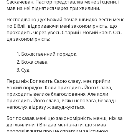
Саскачеван. Пастор представляв мене зі сцени, і
мав на неї піднятися через три хвилини.
Несподівано Дух Божий почав швидко вести мене
по Біблії, відкриваючи мені закономірність, що
проходить через увесь Старий і Новий Завіт. Ось
ця закономірність:
Божественний порядок.
Божа слава.
Суд.
Перш ніж Бог явить Свою славу, має прийти
Божий порядок. Коли приходить Його Слава,
приходить велике благословення. Але коли
приходить Його слава, всякі неповага, безлад і
непослух відразу ж засуджуються.
Бог показав мені цю закономірність менш, ніж за
дві хвилини, і Він дав мені знати, що я мав
проповідувати про це спраглим за істиною