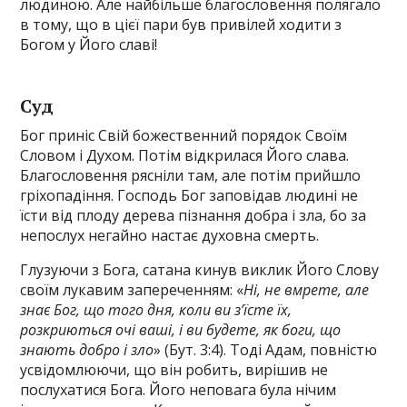
людиною. Але найбільше благословення полягало
в тому, що в цієї пари був привілей ходити з
Богом у Його славі!
Суд
Бог приніс Свій божественний порядок Своїм
Словом і Духом. Потім відкрилася Його слава.
Благословення рясніли там, але потім прийшло
гріхопадіння. Господь Бог заповідав людині не
їсти від плоду дерева пізнання добра і зла, бо за
непослух негайно настає духовна смерть.
Глузуючи з Бога, сатана кинув виклик Його Слову
своїм лукавим запереченням: «
Ні, не вмрете, але
знає Бог, що того дня, коли ви з’їсте їх,
розкриються очі ваші, і ви будете, як боги, що
знають добро і зло
» (Бут. 3:4). Тоді Адам, повністю
усвідомлюючи, що він робить, вирішив не
послухатися Бога. Його неповага була нічим