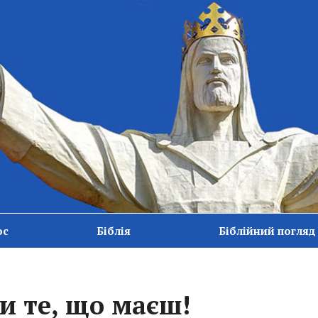
ос
Біблія
Біблійний погляд
ни те, що маєш!