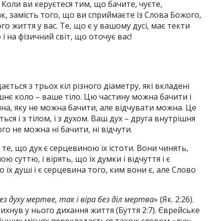
Коли ви керуєтеся тим, що бачите, чуєте,
ак, замість того, що ви сприймаєте із Слова Божого,
о життя у вас. Те, що є у вашому дусі, має текти
і на фізичний світ, що оточує вас!
ється з трьох кіл різного діаметру, які вкладені
шнє коло – ваше тіло. Цю частину можна бачити і
ина, яку не можна бачити, але відчувати можна. Це
ься і з тілом, і з духом. Ваш дух – друга внутрішня
ого не можна ні бачити, ні відчути.
е, що дух є серцевиною їх істоти. Вони чинять,
суттю, і вірять, що їх думки і відчуття і є
їх душі і є серцевина того, ким вони є, але Слово
ез духу мертве, так і віра без діл мертва
» (Як. 2:26).
дихнув у нього дихання життя (Буття 2:7). Єврейське