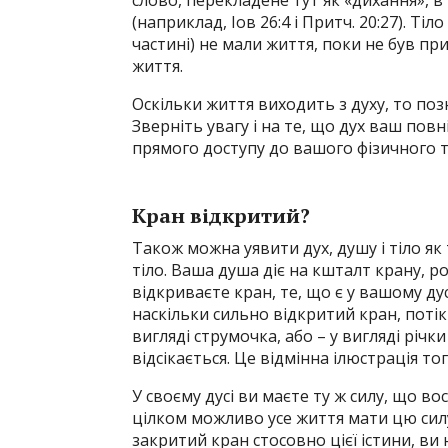
слово, перекладене тут як «дихання», в
(наприклад, Іов 26:4 і Притч. 20:27). Ті
частині) не мали життя, поки не був при
життя.
Оскільки життя виходить з духу, то поз
Зверніть увагу і на те, що дух ваш по
прямого доступу до вашого фізичного т
Кран відкритий?
Також можна уявити дух, душу і тіло як 
тіло. Ваша душа діє на кшталт крану, 
відкриваєте кран, те, що є у вашому дус
наскільки сильно відкритий кран, потік 
вигляді струмочка, або – у вигляді річки 
відсікається. Це відмінна ілюстрація т
У своєму дусі ви маєте ту ж силу, що во
цілком можливо усе життя мати цю силу 
закритий кран стосовно цієї істини, ви 