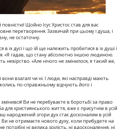
 повністю! Щойно Ісус Христос став для вас
овне перетворення. Зазвичай при цьому і душа, і
вну, не остаточну.
 в їх дусі і що їй ще належить пробитися в їх душі і
ня. «Я гадав, що стану абсолютно іншою людиною.
ть невірство. «Але нічого не змінилося, я такий же,
вони взагалі чи ні. І люди, які насправді мають
и колись по-справжньому відчують його і
 змінився! Ви не перебуваєте в боротьбі за право
ба для християнського життя, вже є присутнім в усій
ваш народжений згори дух стає досконалим в усій
і. Ви не отримаєте нового духу, коли прибудете на
не потрібні ні велика зрілість, ні вдосконалення, ні