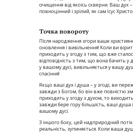
очищення від якоїсь скверни. Ваш дух 
повноцінний і зрілий, як сам Ісус Христо
Точка повороту
Після народження згори ваше християнс
оновлення і вивільнення! Коли ви віри
приходить у згоду з тим, що вже стало
відповідність з тим, що вона бачить у 
у вашому дусі, вивільняється у вашу душ
спасіння!
Якщо ваші дух і душа – у згоді, ви пе
завжди з Богом, бо він вже повністю з
приходить у згоду з духом, то виходить
завжди бере гору більшість, ваші душа і
вашому дусі.
З іншого боку, цей надприродний потік 
реальність, зупиняється. Коли ваша душ