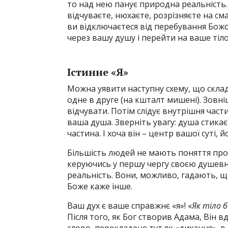
то над нею панує природна реальність. 
відчуваєте, нюхаєте, розрізняєте на см
ви відключаєтеся від перебування Божог
через вашу душу і перейти на ваше тіло 
Істинне «Я»
Можна уявити наступну схему, що склада
одне в друге (на кшталт мишені). Зовні
відчувати. Потім слідує внутрішня част
ваша душа. Зверніть увагу: душа стикаєт
частина. І хоча він – центр вашої суті, й
Більшість людей не мають поняття про т
керуючись у першу чергу своєю душевною 
реальність. Вони, можливо, гадають, що 
Боже каже інше.
Ваш дух є ваше справжнє «я»! «
Як тіло б
Після того, як Бог створив Адама, Він в