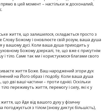
– прямо в цей момент – настільки ж досконалий,
с.
ьке життя, що залишилося, складається просто з
те Слову Божому і оновлюєте свій розум, ваша душа
ся у вашому дусі. Коли ваша душа приходить у
духовному Божому дзеркалі, те, що вже є присутнім
у і тіло. Саме так ми і користуємося благами свого
реживаєте життя Боже. Ваш народжений згори дух
мінений на Його образ і подобу. Коли ваша душа
, що дві ваші частини – проти однієї. Оскільки
 тіло переживуть життя, перемогу і силу, які є у
життя, що йде від вашого духу у фізичну
а погоджується з тілом (знову диктує більшість),