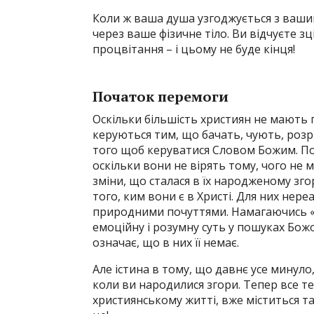
Коли ж ваша душа узгоджується з вашим
через ваше фізичне тіло. Ви відчуєте зц
процвітання – і цьому не буде кінця!
Початок перемоги
Оскільки більшість християн не мають п
керуються тим, що бачать, чують, розр
того щоб керуватися Словом Божим. По
оскільки вони не вірять тому, чого не
зміни, що сталася в їх народженому зг
того, ким вони є в Христі. Для них нер
природними почуттями. Намагаючись «б
емоційну і розумну суть у пошуках Божо
означає, що в них її немає.
Але істина в тому, що давнє усе минуло,
коли ви народилися згори. Тепер все т
християнському житті, вже міститься т