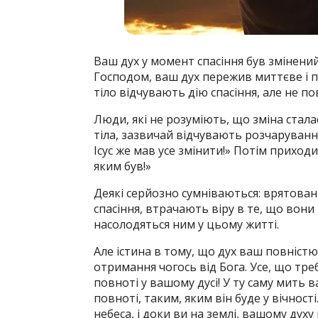
Ваш дух у момент спасіння був змінений
Господом, ваш дух пережив миттєве і п
тіло відчувають дію спасіння, але не по
Люди, які не розуміють, що зміна сталася
тіла, зазвичай відчувають розчаруван
Ісус же мав усе змінити!» Потім приходи
яким був!»
Деякі серйозно сумніваються: врятовані 
спасіння, втрачають віру в те, що вон
насолодяться ним у цьому житті.
Але істина в тому, що дух ваш повністю
отримання чогось від Бога. Усе, що тре
повноті у вашому дусі! У ту саму мить 
повноті, таким, яким він буде у вічност
небеса, і доки ви на землі, вашому духу 