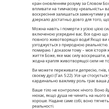
кран оновленням розуму за Словом Бож
впливати на тимчасову «реальність» вашо
воскресіння залишаться замкнутими у ва
дзеркало достатньо довго для того, що
Можна навіть і померти з усією цією си
включеною усередині вас. Все одно що
повного животворящої води! Якщо ви к
узгоджується з природною реальністю. «
помираю. І доказом тому – моя історія х
життя Боже, яке має силу воскрешати,
жодна крапля животворящої сили не то
Ви можете переживати депресію, гнів, г
своєму дусі (Гал. 5:22). Усе це стосуєть
кардинально важливу роль грає ваша 
Ваше тіло не контролює нічого. Воно йде
нюхає, якщо душа не чинить на нього в
хороше. Надане саме собі, воно тягнетьс
реальності.