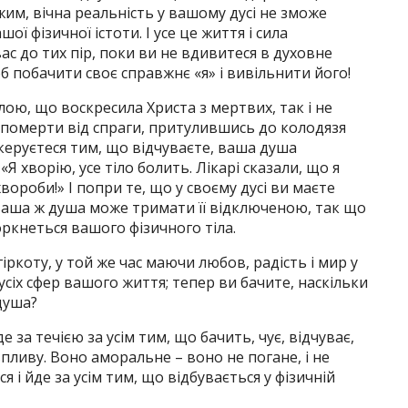
им, вічна реальність у вашому дусі не зможе
ї фізичної істоти. І усе це життя і сила
с до тих пір, поки ви не вдивитеся в духовне
б побачити своє справжнє «я» і вивільнити його!
лою, що воскресила Христа з мертвих, так і не
 померти від спраги, притулившись до колодязя
еруєтеся тим, що відчуваєте, ваша душа
Я хворію, усе тіло болить. Лікарі сказали, що я
вороби!» І попри те, що у своєму дусі ви маєте
 ваша ж душа може тримати її відключеною, так що
ркнеться вашого фізичного тіла.
іркоту, у той же час маючи любов, радість і мир у
ся усіх сфер вашого життя; тепер ви бачите, наскільки
душа?
 за течією за усім тим, що бачить, чує, відчуває,
пливу. Воно аморальне – воно не погане, і не
я і йде за усім тим, що відбувається у фізичній