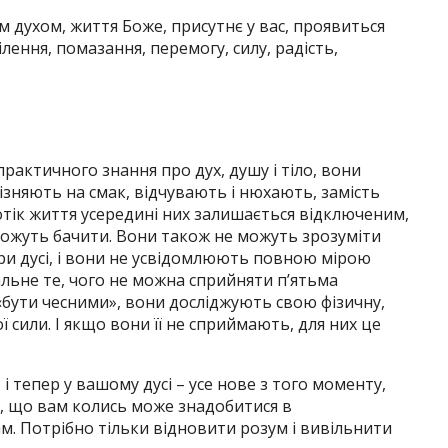
 духом, життя Боже, присутнє у вас, проявиться
ілення, помазання, перемогу, силу, радість,
рактичного знання про дух, душу і тіло, вони
ізняють на смак, відчувають і нюхають, замість
тік життя усередині них залишається відключеним,
 можуть бачити. Вони також не можуть зрозуміти
ори дусі, і вони не усвідомлюють повною мірою
еальне те, чого не можна сприйняти п’ятьма
ути чесними», вони досліджують свою фізичну,
ї сили. І якщо вони її не сприймають, для них це
 і тепер у вашому дусі – усе нове з того моменту,
е, що вам колись може знадобитися в
ам. Потрібно тільки відновити розум і вивільнити