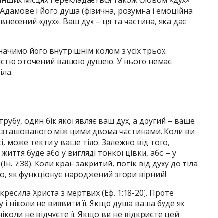
 інших місцях перекладається також словом «дух»
ло Адамове і його душа (фізична, розумна і емоційна
внесений «дух». Ваш дух – ця та частина, яка дає
начимо його внутрішнім колом з усіх трьох.
вністю оточений вашою душею. У нього немає
іла.
трубу, один бік якої являє ваш дух, а другий – ваше
розташованого між цими двома частинами. Коли ви
і, може текти у ваше тіло. Залежно від того,
життя буде або у вигляді тонкої цівки, або – у
(Ін. 7:38). Коли кран закритий, потік від духу до тіла
ого, як функціонує народжений згори вірний!
скресила Христа з мертвих (Еф. 1:18-20). Проте
і ніколи не виявити її. Якщо душа ваша буде як
ніколи не відчуєте її. Якщо ви не відкриєте цей