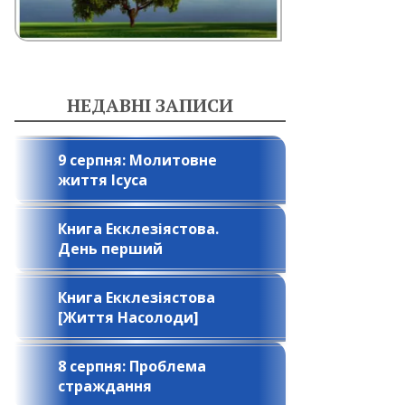
НЕДАВНІ ЗАПИСИ
9 серпня: Молитовне
життя Ісуса
Книга Екклезіястова.
День перший
Книга Екклезіястова
[Життя Насолоди]
8 серпня: Проблема
страждання