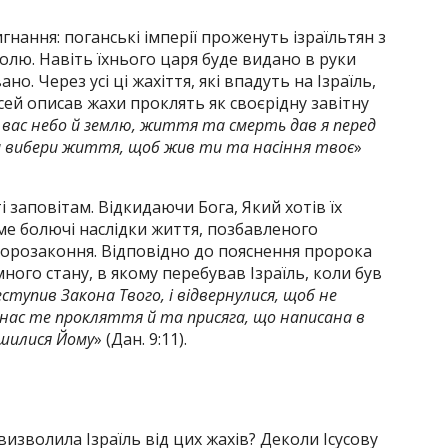
нання: поганські імперії проженуть ізраїльтян з
волю. Навіть їхнього царя буде видано в руки
но. Через усі ці жахіття, які впадуть на Ізраїль,
сей описав жахи проклять як своєрідну завітну
ти вас небо й землю, життя та смерть дав я перед
и вибери життя, щоб жив ти та насіння твоє
»
і заповітам. Відкидаючи Бога, Який хотів їх
име болючі наслідки життя, позбавленого
торозаконня. Відповідно до пояснення пророка
ного стану, в якому перебував Ізраїль, коли був
реступив Закона Твого, і відвернулися, щоб не
а нас те прокляття й та присяга, що написана в
ішилися Йому
» (Дан. 9:11).
изволила Ізраїль від цих жахів? Деколи Ісусову