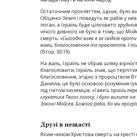
Остаточним прокляттям, однак, було виг
Обіцяної Землі і поведуть як рабів у не
поган, а Ізраїль буде цілковито зруйнова
нічого дивного не було в тому, що Мой
смерть: «
Сьогодні взяв я за свідків про
вами, благословення та прокляття. І т
(Втор. 30:19).
На жаль, Ізраїль не обрав шляху вірност
благословити, Ізраїль знав, що терпіт
благословення, згідно з пророцтвом В
Даниїла, це було основою розуміння сум
під гнітом іноземців: «
І ввесь Ізраїль пе
слухатися Твого голосу, і було вилите н
Законі Мойсея, Божого раба, бо ми прогр
Друзі в нещасті
Яким чином Христова смерть на хресті в