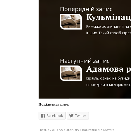
Попередній запис
Римське розпинання на х
інших. Такий спосіб страти
Наступний запис
Адамова р
Ізраїль, однак, не був єд
страждали внаслідок життя
Поділитися цим:
Facebook
Twitter
Позначки:
Коментар до Євангелія від Матвія