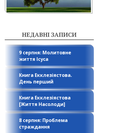
НЕДАВНІ ЗАПИСИ
9 серпня: Молитовне
життя Ісуса
Книга Екклезіястова.
День перший
Книга Екклезіястова
[Життя Насолоди]
8 серпня: Проблема
страждання