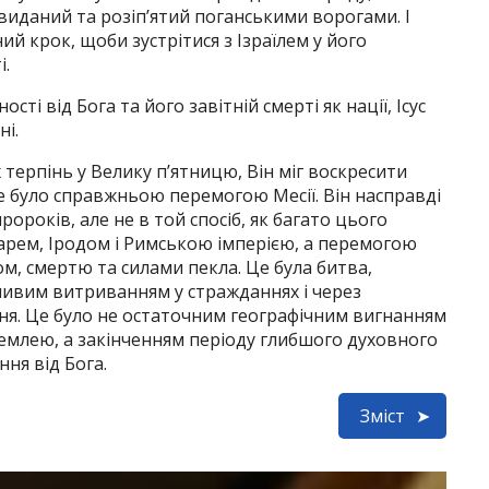
в виданий та розіп’ятий поганськими ворогами. І
ний крок, щоби зустрітися з Ізраїлем у його
і.
сті від Бога та його завітній смерті як нації, Ісус
ні.
терпінь у Велику п’ятницю, Він міг воскресити
е було справжньою перемогою Месії. Він насправді
ороків, але не в той спосіб, як багато цього
сарем, Іродом і Римською імперією, а перемогою
ом, смертю та силами пекла. Це була битва,
ливим витриванням у стражданнях і через
я. Це було не остаточним географічним вигнанням
емлею, а закінченням періоду глибшого духовного
ння від Бога.
Зміст