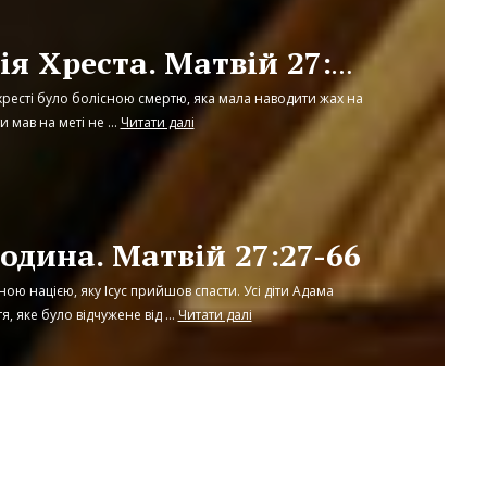
Кульмінація Хреста. Матвій 27:27-66
ресті було болісною смертю, яка мала наводити жах на
 мав на меті не ...
Читати далі
одина. Матвій 27:27-66
иною нацією, яку Ісус прийшов спасти. Усі діти Адама
, яке було відчужене від ...
Читати далі