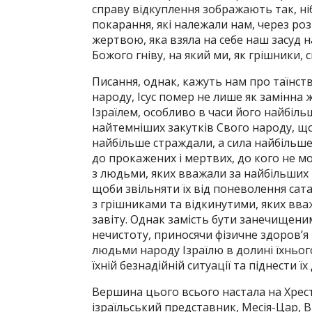
справу відкуплення зображають так, ніб
покарання, які належали нам, через роз
жертвою, яка взяла на себе наш засуд н
Божого гніву, на який ми, як грішники, 
Писання, однак, кажуть нам про таїнст
народу, Ісус помер не лише як замінна ж
Ізраїлем, особливо в часи його найбіль
найтемніших закутків Свого народу, що
найбільше страждали, а сила найбільше 
до прокажених і мертвих, до кого не мо
з людьми, яких вважали за найбільших г
щоби звільняти їх від поневолення сат
з грішниками та відкинутими, яких вв
завіту. Однак замість бути занечищеним
нечистоту, приносячи фізичне здоров’я т
людьми народу Ізраїлю в долині їхнього
їхній безнадійній ситуації та піднести ї
Вершина цього всього настала на Хресті.
ізраїльський представник, Месія-Цар, В