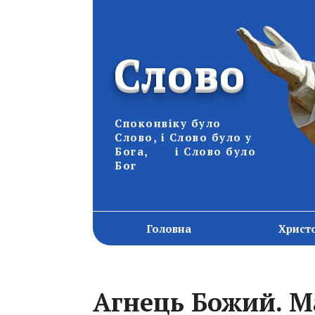
Слово
Споконвіку було
Слово, і Слово було у
Бога, і Слово було
Бог
Головна
Христ
Агнець Божий. Ма