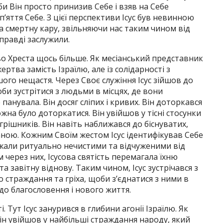
и Він просто принизив Себе і взяв на Себе
п’яття Себе. З цієї перспективи Ісус був невинною
а смертну кару, звільняючи нас таким чином від
справді заслужили.
во Хреста щось більше. Як месіанський представник
ертва замість Ізраїлю, але із солідарності з
шого нещастя. Через Своє служіння Ісус зійшов до
би зустрітися з людьми в місцях, де вони
панувала. Він досяг сліпих і кривих. Він доторкався
жна було доторкатися. Він увійшов у тісні стосунки
рішників. Він навіть наближався до біснуватих,
аною. Кожним Своїм жестом Ісус ідентифікував Себе
ажали ритуально нечистими та відчуженими від
 через них, Ісусова святість перемагала їхню
а завітну віднову. Таким чином, Ісус зустрічався з
 страждання та гріха, щоби з’єднатися з ними в
х до благословення і нового життя.
 Тут Ісус занурився в глибини агонії Ізраїлю. Як
ін увійшов у найбільші страждання народу, який