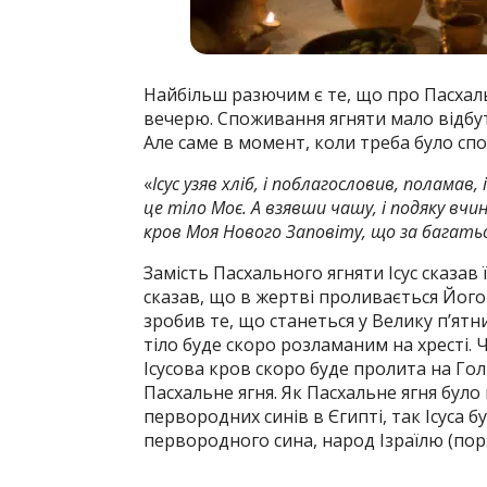
Найбільш разючим є те, що про Пасхаль
вечерю. Споживання ягняти мало відбу
Але саме в момент, коли треба було спо
«
Ісус узяв хліб, і поблагословив, поламав
це тіло Моє. А взявши чашу, і подяку вчини
кров Моя Нового Заповіту, що за багатьо
Замість Пасхального ягняти Ісус сказав ї
сказав, що в жертві проливається Його 
зробив те, що станеться у Велику п’ятн
тіло буде скоро розламаним на хресті. 
Ісусова кров скоро буде пролита на Голг
Пасхальне ягня. Як Пасхальне ягня було
первородних синів в Єгипті, так Ісуса
первородного сина, народ Ізраїлю (пор. 