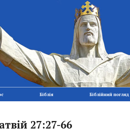
ос
Біблія
Біблійний погляд
твій 27:27-66