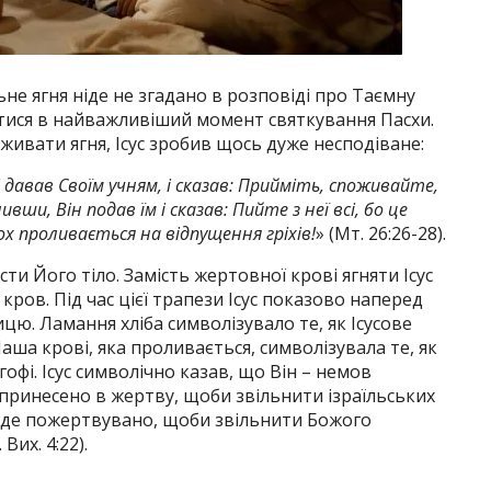
не ягня ніде не згадано в розповіді про Таємну
тися в найважливіший момент святкування Пасхи.
живати ягня, Ісус зробив щось дуже несподіване:
, і давав Своїм учням, і сказав: Прийміть, споживайте,
вши, Він подав їм і сказав: Пийте з неї всі, бо це
х проливається на відпущення гріхів!
» (Мт. 26:26-28).
сти Його тіло. Замість жертовної крові ягняти Ісус
кров. Під час цієї трапези Ісус показово наперед
ицю. Ламання хліба символізувало те, як Ісусове
Чаша крові, яка проливається, символізувала те, як
офі. Ісус символічно казав, що Він – немов
 принесено в жертву, щоби звільнити ізраїльських
 буде пожертвувано, щоби звільнити Божого
Вих. 4:22).