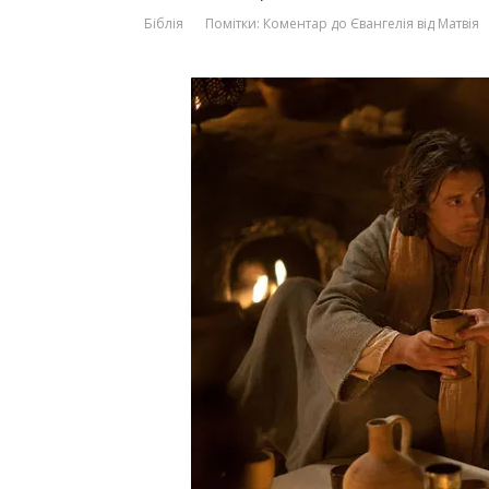
Біблія
Помітки:
Коментар до Євангелія від Матвія