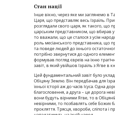
Стан нації
Інше вікно, через яке ми заглянемо в Таїн
Царя, що представляє весь Ізраїль. При
розглядали свого царя, як такого, що п
царським представником, що вбирав у с
то вважали, що це сталося з усім народ
роль месіанського представника, що при
та поведе людей до їхнього остаточног
потрібно звернутися до одного елемент
формував погляд євреїв на їхню трагічн
завіт, в який увійшов Ізраїль з Ягве в 
Цей фундаментальний завіт було уклад
Обіцяну Землю. Він передбачав для Ізр
їхньої історії аж до часів Ісуса. Одна д
благословення, а друга – це дорога нев
вони будуть вірними Ягве, то в Обіцян
невірними, то позбавлять себе Божих бл
прокляття. Трясця, хвороби, сліпота і 
нападатимуть на їхній народ.