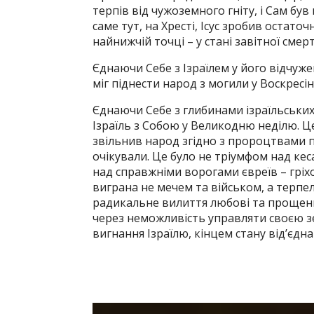
терпів від чужоземного гніту, і Сам бу
саме тут, на Хресті, Ісус зробив остаточ
найнижчій точці – у стані завітної смерт
Єднаючи Себе з Ізраїлем у його відчужено
міг піднести народ з могили у Воскресін
Єднаючи Себе з глибинами ізраїльських 
Ізраїль з Собою у Великодню неділю. Ц
звільнив народ згідно з пророцтвами пр
очікували. Це було не тріумфом над ке
над справжніми ворогами євреїв – гріх
виграна не мечем та військом, а терпе
радикальне вилиття любові та прощенн
через неможливість управляти своєю з
вигнання Ізраїлю, кінцем стану від’єдна