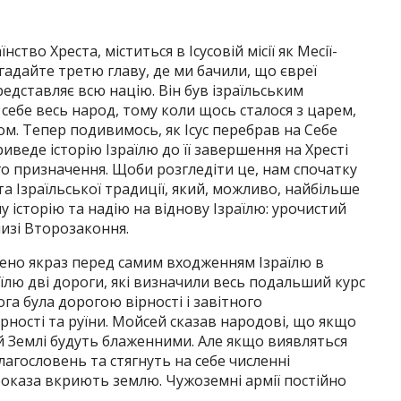
ство Хреста, міститься в Ісусовій місії як Месії-
гадайте третю главу, де ми бачили, що євреї
редставляє всю націю. Він був ізраїльським
ебе весь народ, тому коли щось сталося з царем,
ом. Тепер подивимось, як Ісус перебрав на Себе
веде історію Ізраїлю до її завершення на Хресті
о призначення. Щоби розгледіти це, нам спочатку
а Ізраїльської традиції, який, можливо, найбільше
у історію та надію на віднову Ізраїлю: урочистий
книзі Второзаконня.
ено якраз перед самим входженням Ізраїлю в
аїлю дві дороги, які визначили весь подальший курс
орога була дорогою вірності і завітного
ірності та руїни. Мойсей сказав народові, що якщо
ій Землі будуть блаженними. Але якщо виявляться
агословень та стягнуть на себе численні
проказа вкриють землю. Чужоземні армії постійно