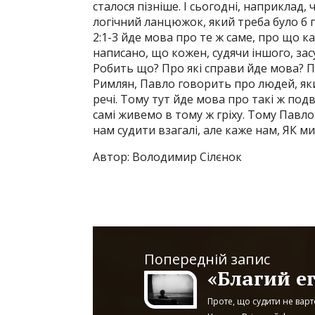
сталося пізніше. І сьогодні, наприкла
логічний ланцюжок, який треба було б п
2:1-3 йде мова про те ж саме, про що к
написано, що кожен, судячи іншого, засу
Робить що? Про які справи йде мова? 
Римлян, Павло говорить про людей, яки
речі. Тому тут йде мова про такі ж подв
самі живемо в тому ж гріху. Тому Павло
нам судити взагалі, але каже нам, ЯК ми
Автор: Володимир Сілєнок
Попередній запис
«Благий е
Проте, що судити не варто