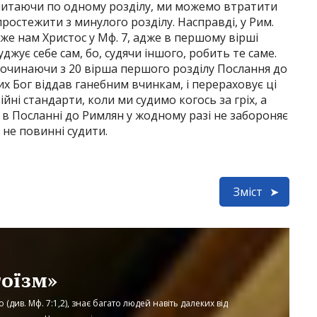
д, читаючи по одному розділу, ми можемо втратити
ростежити з минулого розділу. Насправді, у Рим.
аже нам Христос у Мф. 7, адже в першому вірші
джує себе сам, бо, судячи іншого, робить те саме.
Починаючи з 20 вірша першого розділу Послання до
х Бог віддав ганебним вчинкам, і перераховує ці
ійні стандарти, коли ми судимо когось за гріх, а
 в Посланні до Римлян у жодному разі не забороняє
 не повинні судити.
Зміст
гоїзм»
 (див. Мф. 7:1,2), знає багато людей навіть далеких від