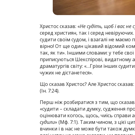
Христос сказав: «
Не судіть, щоб і вас не 
серед християн, так і серед невіруючих
судити своїм судом, і взагалі не маємо
вірно! От ще один цікавий відомий коме
так, як ти». Іншими словами: у тебе свої 
приписуються Шекспірові, видатному 
драматургів світу: «…Гріхи інших судити 
чужих не дістанетеся».
Що сказав Христос? Але Христос сказав:
(Ін. 7:24).
Перш ніж розбиратися з тим, що сказав
«судити – складати думку, судження пр
оцінювати когось, щось, чиїсь справи а
судили
» (Мф. 7:1). Таким чином, з цієї 
вчинки і в нас не може бути також думки