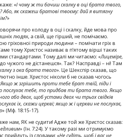
каже: «
І чому ж ти бачиш скалку в оці брата твого,
ш? Або, як скажеш братові твоєму: дай я витягну
їм?
»
оворячи про колоду в оці і скалку, йде мова про
шніх людях, а свій, ще гірший, не помічаємо.
ою гріховної природи людини – помічати гріх в
 Саме тому Христос називає в п’ятому вірші таких
ми стандартами. Тому далі ми читаємо: «
Лицеміре,
і до чужого не дістанешся». Так? Насправді – ні! Там
калку з ока брата твого
». Це Шекспір сказав, що
лютно інше. Христос ніколи б не сказав чогось
«
Якщо ж згрішить проти тебе брат твій, піди і
о послухає тебе, то придбав ти брата твого. Якщо
ного або двох, щоб устами двох чи трьох свідків
лухає їх, скажи церкві; якщо ж і церкви не послухає,
р
» (Мф. 18:15-17).
каже нам, ЯК не судити! Адже той же Христос сказав:
аведливим
» (Ін. 7:24). У такому разі ми отримуємо
с прийдуть із словами: «
Не судіть, щоб і вас не