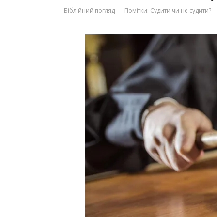
Біблійний погляд
Помітки:
Судити чи не судити?