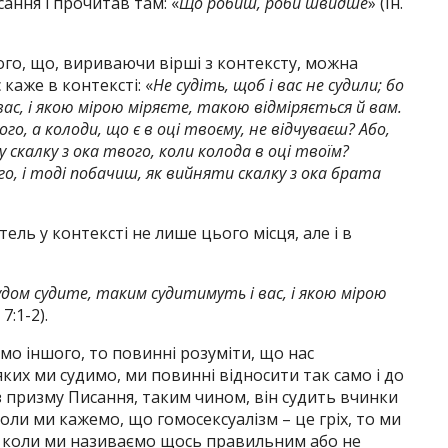
сання і прочитав там: «
Що робиш, роби швидше
» (Ін.
го, що, вириваючи вірші з контексту, можна
каже в контексті: «
Не судіть, щоб і вас не судили; бо
ас, і якою мірою міряєте, такою відміряється й вам.
го, а колоди, що є в оці твоєму, не відчуваєш? Або,
 скалку з ока твого, коли колода в оці твоїм?
го, і тоді побачиш, як вийняти скалку з ока брата
ль у контексті не лише цього місця, але і в
 судом судите, таким судитимуть і вас, і якою мірою
 7:1-2).
мо іншого, то повинні розуміти, що нас
 яких ми судимо, ми повинні відносити так само і до
з призму Писання, таким чином, він судить вчинки
коли ми кажемо, що гомосексуалізм – це гріх, то ми
у, коли ми називаємо щось правильним або не