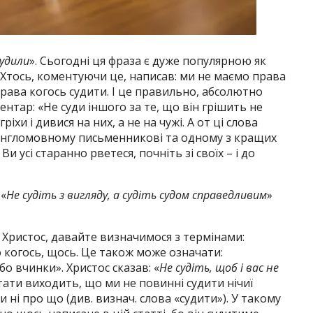
судили
». Сьогодні ця фраза є дуже популярною як
. Хтось, коментуючи це, написав: ми не маємо права
 права когось судити. І це правильно, абсолютно
нтар: «Не суди іншого за те, що він грішить не
гріхи і дивися на них, а не на чужі. А от ці слова
англомовному письменникові та одному з кращих
Ви усі старанно рветеся, почніть зі своїх – і до
 «
Не судіть з вигляду, а судіть судом справедливим
»
 Христос, давайте визначимося з термінами:
о когось, щось. Це також може означати:
бо вчинки». Христос сказав: «
Не судіть, щоб і вас не
цитати виходить, що ми не повинні судити нічиї
 ні про що (див. визнач. слова «судити»). У такому