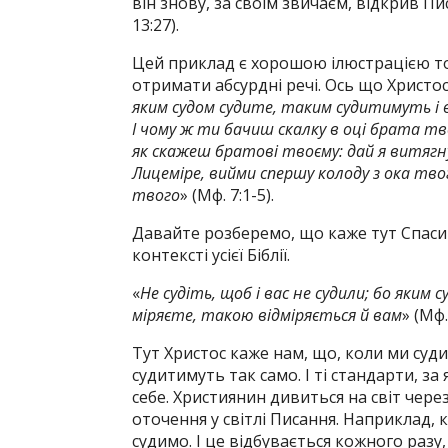
він знову, за своїм звичаєм, відкрив Пи
13:27).
Цей приклад є хорошою ілюстрацією то
отримати абсурдні речі. Ось що Христос 
яким судом судите, таким судитимуть і в
І чому ж ти бачиш скалку в оці брата тво
як скажеш братові твоєму: дай я витягну
Лицеміре, вийми спершу колоду з ока тво
твого
» (Мф. 7:1-5).
Давайте розберемо, що каже тут Спасите
контексті усієї Біблії.
«
Не судіть, щоб і вас не судили; бо яким
міряєте, такою відміряється й вам
» (Мф.
Тут Христос каже нам, що, коли ми суди
судитимуть так само. І ті стандарти, за
себе. Християнин дивиться на світ чере
оточення у світлі Писання. Наприклад, 
судимо. І це відбувається кожного раз