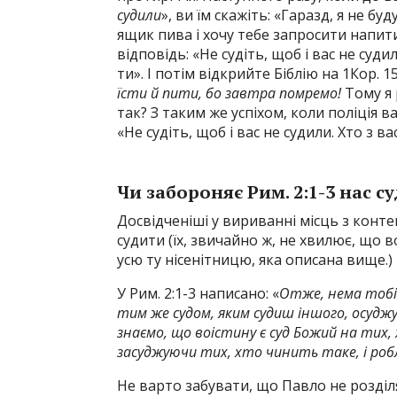
судили
», ви їм скажіть: «Гаразд, я не б
ящик пива і хочу тебе запросити напитис
відповідь: «Не судіть, щоб і вас не суди
ти». І потім відкрийте Біблію на 1Кор. 15
їсти й пити, бо завтра помремо!
Тому я 
так? З таким же успіхом, коли поліція в
«Не судіть, щоб і вас не судили. Хто з 
Чи забороняє Рим. 2:1-3 нас с
Досвідченіші у вириванні місць з конте
судити (їх, звичайно ж, не хвилює, що 
усю ту нісенітницю, яка описана вище.)
У Рим. 2:1-3 написано: «
Отже, нема тобі 
тим же судом, яким судиш іншого, осуджу
знаємо, що воістину є суд Божий на тих
засуджуючи тих, хто чинить таке‚ і роб
Не варто забувати, що Павло не розділяв