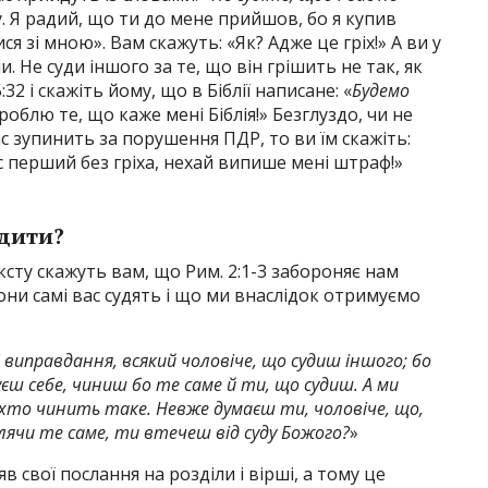
уду. Я радий, що ти до мене прийшов, бо я купив
я зі мною». Вам скажуть: «Як? Адже це гріх!» А ви у
ли. Не суди іншого за те, що він грішить не так, як
:32 і скажіть йому, що в Біблії написане: «
Будемо
роблю те, що каже мені Біблія!» Безглуздо, чи не
ас зупинить за порушення ПДР, то ви їм скажіть:
вас перший без гріха, нехай випише мені штраф!»
удити?
ксту скажуть вам, що Рим. 2:1-3 забороняє нам
вони самі вас судять і що ми внаслідок отримуємо
виправдання, всякий чоловіче, що судиш іншого; бо
єш себе, чиниш бо те саме й ти‚ що судиш. А ми
, хто чинить таке. Невже думаєш ти, чоловіче, що,
лячи те саме‚ ти втечеш від суду Божого?
»
 свої послання на розділи і вірші, а тому це