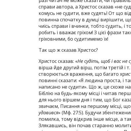
разі читач не може сказати, чи правиль
справи автора, а Христос сказав «не су
комусь не судити, вже судять! От що ві
повинна спочатку в думці вирішити, щ
чиїсь справи і вчинки, тобто судить, і 
робить і вважає гріхом! З цієї фрази т
гріховними, бо судитимемо їх!
Так що ж сказав Христос?
Христос сказав: «
Не судіть, щоб і вас не 
вірша йде другий вірш, потім третій і т.
створюється враження, що багато христ
повинні сказати: «Я людина проста, і та
написано не судити». Що ж, це схоже н
Біблію на будь-якому місці і читав перш
для нього віршем дня і тим, що Бог каз
звичаєм, Писання на першому місці, що п
удавився
» (Мф. 27:5). Будучи збентежен
помилка, тому відкрив інше місце, а та
Злякавшись, він почав старанно молити