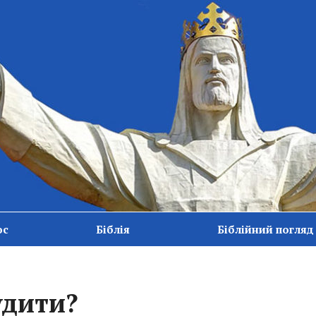
ос
Біблія
Біблійний погляд
удити?