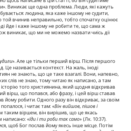
но щось написане в цій статті, бо він судитиме
ди». Виникає ще одна проблема. Люди, які кажуть
дбувається: людина, яка каже іншому не судити,
о той вчинив неправильно, тобто спочатку оцінює
тоді йде і каже іншому не робити те, що сама ж
акож виникає, що ми не можемо назвати чиїсь дії
судили
». Але це тільки перший вірш. Після першого
 д. Це називається контекст. На жаль, іноді
иян не знають, що це таке взагалі. Вони, напевно,
ких слів не знаю, тому читаю як написано, а там
а історію того християнина, який щодня відкривав
ий вірш, що попався, або фразу, і цей вірш ставав
ав йому робити. Одного разу він відкриває, за своїм
опалося, і читає там: «
Він вийшов, пішов і
им таким віршем, він вирішив, що це якась
м написано: «
Іди і ти роби так само
» (Лк. 10:37).
ся, щоб Бог послав йому якесь інше місце. Потім