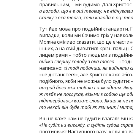
правильним, – ми судимо. Далі Христос 
а колоди, що є в оці твоєму, не відчуває
скалку з ока твого, коли колода в оці тво
Тут йде мова про подвійні стандарти. Г
випадки, коли ми бачимо гріх у навколи
Можна сміливо сказати, що це є частин
інших, а на свій дивитися крізь пальці.
лицемірами – тобто людьми з подвійни
вийми спершу колоду з ока твого
– і тод
написано: «
І тоді побачиш, як вийняти с
«не дістанетеся», але Христос каже абсо
подібного, якби не можна було судити: 
викрий його між тобою і ним одним. Якщ
ж тебе не послухає, візьми з собою ще од
підтвердилося кожне слово. Якщо ж не пос
то нехай він буде тобі як язичник і мита
Він не каже нам не судити взагалі! Він 
«
Не судіть з вигляду, а судіть судом спр
протиріччя! Наступного разу, коли до ва