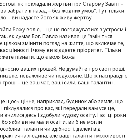
Богові, як покладали жертви при Старому Завіті –
а забрати її назад – без жодних умов”. Тут тільки
іло – ви надаєте його як живу жертву.
айти Божу волю, – це не погоджуватися з устроєм і
ак, як думає Бог. Павло називає це “змініться
 цілком змінити погляд на життя, що включає те,
вас цінності і чому ви віддаєте пріоритет. Тільки
жете пізнати, що є воля Божа.
ідносно ваших грошей. Не думайте про свої гроші,
низьке, неважливе чи недуховне. Що ж насправді є
 гроші – це ваш час, ваші сили, ваші таланти і,
е щось цінне, наприклад, будинок або земля, що
і піклувалися про вас, які передали вам усе це,
 вчилися десь і здобули чудову освіту. І всі ці роки
бо якби ви не мали освіти, ви б не могли
собливі таланти чи здібності, далекі від
 практична людина, але ваші таланти і можливості