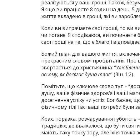
реалізуються у ваші гроші. Також, безу
Якщо ви працюєте 8 годин на день, 5 
життя вкладено в гроші, які ви заробляє
Коли ви витрачаєте свої гроші, то ви 
чи погане. Я сподіваюся, ви починаєте
свої гроші на те, що є благо і відповідає
Божий план для вашого життя, включа
прекрасним словом: процвітання. Про це
звертається до християнина: “
Улюблений
всьому, як досягає душа твоя
” (3Ін. 1:2).
Помітьте, що ключове слово тут – “дося
душу, ваше фізичне здоров’я і ваші мат
досягнення успіху чи успіх. Бог бажає, щ
фізичному тілі і всі ваші потреби були 
Крах, поразка, розчарування і убогість 
традиціях, де вважалося, що бути святи
мають таку точку зору, але їхня точка з