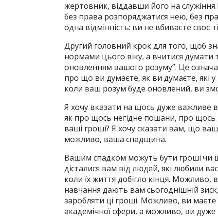
жертовник, віддавши його на служіння 
без права розпоряджатися нею, без прав
одна відмінність: ви не вбиваєте своє т
Другий головний крок для того, щоб зн
нормами цього віку, а вчитися думати т
оновленням вашого розуму”. Це означає
про що ви думаєте, як ви думаєте, які у 
коли ваш розум буде оновлений, ви змо
Я хочу вказати на щось дуже важливе в
як про щось негідне пошани, про щось 
ваші гроші? Я хочу сказати вам, що ваші
можливо, ваша спадщина.
Вашим спадком можуть бути гроші чи щ
дісталися вам від людей, які любили вас 
коли їх життя добігло кінця. Можливо, ви
навчання дають вам сьогоднішній зиск, 
заробляти ці гроші. Можливо, ви маєте о
академічної сфери, а можливо, ви дуже