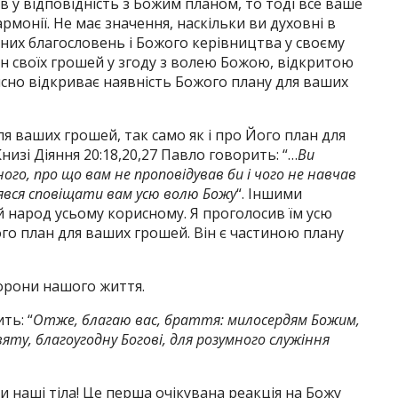
в у відповідність з Божим планом, то тоді все ваше
рмонії. Не має значення, наскільки ви духовні в
йсних благословень і Божого керівництва у своєму
ан своїх грошей у згоду з волею Божою, відкритою
ійсно відкриває наявність Божого плану для ваших
я ваших грошей, так само як і про Його план для
низі Діяння 20:18,20,27 Павло говорить: “…
Ви
ого, про що вам не проповідував би і чого не навчав
лявся сповіщати вам усю волю Божу
“. Іншими
 народ усьому корисному. Я проголосив їм усю
ого план для ваших грошей. Він є частиною плану
торони нашого життя.
ть: “
Отже, благаю вас, браття: милосердям Божим,
ту, благоугодну Богові, для розумного служіння
и наші тіла! Це перша очікувана реакція на Божу