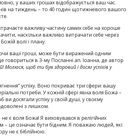
мовно, у ваших грошах відображується ваш час.
днів на тиждень – то 40 годин щотижневого вашого
те.
витрачаєте важливу частину самих себе на хороше
 бачити, наскільки важливо витрачати себе через
 Божій волі і плану.
ючи ваші гроші, може бути виражений одним
 говориться в 3-му Посланні ап. Іоанна, де автор
! Молюся, щоб ти був здоровий і досяг успіхів у
гнення” успіху. Воно покриває три сфери: вашу
еріальні потреби. У кожній сфері явна воля Божа –
об ви досягали успіху у своїй душі, у своєму
задоволені з лишком.
– не є воля Божа! Я виховувався в релігійних
м – це означає бути бідним. Я поважаю людей, які
ору не є біблійною.