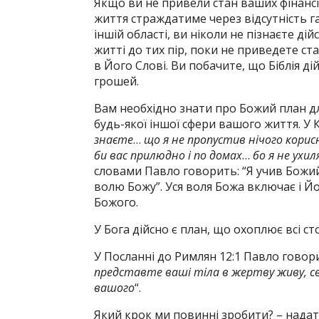
Якщо ви не привели стан ваших фінансі
життя страждатиме через відсутність га
іншій області, ви ніколи не пізнаєте ді
житті до тих пір, поки не приведете ст
в Його Слові. Ви побачите, що Біблія д
грошей.
Вам необхідно знати про Божий план дл
будь-якої іншої сфери вашого життя. У К
знаєте
…
що я не пропустив нічого корисн
би вас прилюдно і по домах
…
бо я не ухи
словами Павло говорить: “Я учив Божий
волю Божу”. Уся воля Божа включає і Й
Божого.
У Бога дійсно є план, що охоплює всі с
У Посланні до Римлян 12:1 Павло говори
представте ваші тіла в жертву живу, свя
вашого
“.
Який крок ми повинні зробити? – надат