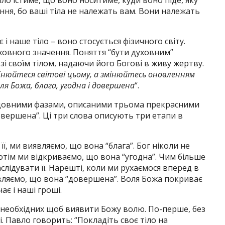
іло їстиме, що воно носитиме, куди воно піде, яку
ня, бо ваші тіла не належать вам. Вони належать
і наше тіло – воно стосується фізичного світу.
ховного значення. Поняття “бути духовним”
 своїм тілом, надаючи його Богові в живу жертву.
ібнюйтеся світові цьому, а змінюйтесь оновленням
ля Божа, блага, угодна і довершена
“.
ідовними фазами, описаними трьома прекрасними
довершена”. Ці три слова описують три етапи в
ї, ми виявляємо, що вона “блага”. Бог ніколи не
Потім ми відкриваємо, що вона “угодна”. Чим більше
слідувати її. Нарешті, коли ми рухаємося вперед в
являємо, що вона “довершена”. Воля Божа покриває
є і наші гроші.
, необхідних щоб виявити Божу волю. По-перше, без
. Павло говорить: “Покладіть своє тіло на