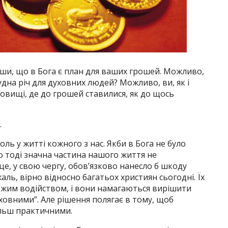
ши, що в Бога є план для ваших грошей. Можливо,
дна річ для духовних людей? Можливо, ви, як і
едовищі, де до грошей ставилися, як до щось
.
оль у житті кожного з нас. Якби в Бога не було
то тоді значна частина нашого життя не
це, у свою чергу, обов’язково нанесло б шкоду
ль, вірно відносно багатьох християн сьогодні. Їх
Божим водійством, і вони намагаються вирішити
уховними”. Але рішення полягає в тому, щоб
ільш практичними.