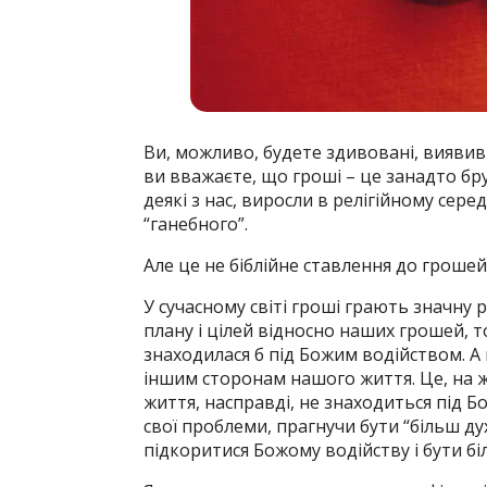
Ви, можливо, будете здивовані, виявив
ви вважаєте, що гроші – це занадто бру
деякі з нас, виросли в релігійному сер
“ганебного”.
Але це не біблійне ставлення до грошей
У сучасному світі гроші грають значну р
плану і цілей відносно наших грошей, 
знаходилася б під Божим водійством. А 
іншим сторонам нашого життя. Це, на жа
життя, насправді, не знаходиться під 
свої проблеми, прагнучи бути “більш д
підкоритися Божому водійству і бути б