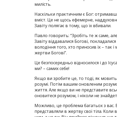
милість.
Наскільки практичним є Бог: отримавши 
вміст. Це не щось ефемерне, наддуховне
Завіту полягає в тому, що їх вбивали.
Павло говорить: “Зробіть те ж саме, а
Завіту віддавалися Богові, покладалися
володіння того, хто приносив їх – так і
жертви Богові”.
Це безпосередньо відносилося і до Ісус
ми? – самих себе!
Якщо ви зробите це, то тоді, як мовить
розумі. Потім вашим оновленим розум
життя. Але якщо ви не представите всьо
оновитеся розумом, і ніколи не знайде
Можливо, це проблема багатьох з вас. В
представляли в жертву свої тіла. Коли в