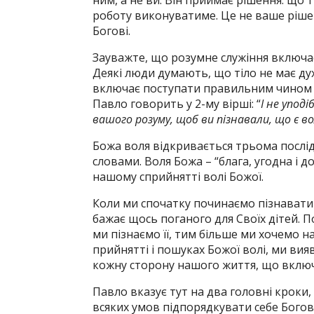
ним, а не ви. Він приймає рішення: що т
роботу виконуватиме. Це не ваше рішен
Богові.
Зауважте, що розумне служіння включає 
Деякі люди думають, що тіло не має ду
включає поступати правильним чином зі
Павло говорить у 2-му вірші: “
І не упод
вашого розуму, щоб ви пізнавали, що є во
Божа воля відкривається трьома посл
словами. Воля Божа – “блага, угодна і 
нашому сприйнятті волі Божої.
Коли ми спочатку починаємо пізнавати ї
бажає щось поганого для Своїх дітей. 
ми пізнаємо її, тим більше ми хочемо на
прийнятті і пошуках Божої волі, ми ви
кожну сторону нашого життя, що включа
Павло вказує тут на два головні кроки
всяких умов підпорядкувати себе Богові