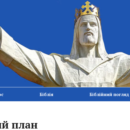
ос
Біблія
Біблійний погляд
ий план