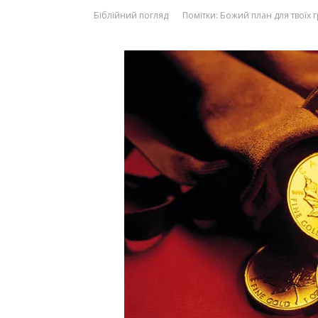
Біблійний погляд
Помітки:
Божий план для твоїх