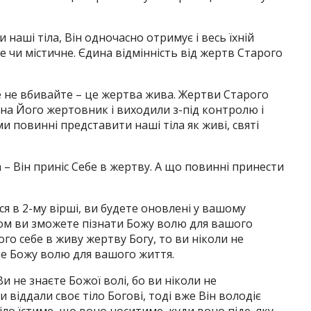
наші тіла, Він одночасно отримує і весь їхній
 чи містичне. Єдина відмінність від жертв Старого
ле не вбивайте – це жертва жива. Жертви Старого
 на Його жертовник і виходили з-під контролю і
 ми повинні представити наші тіла як живі, святі
а – Він приніс Себе в жертву. А що повинні принести
ся в 2-му вірші, ви будете оновлені у вашому
ом ви зможете пізнати Божу волю для вашого
го себе в живу жертву Богу, то ви ніколи не
те Божу волю для вашого життя.
и не знаєте Божої волі, бо ви ніколи не
и віддали своє тіло Богові, тоді вже Він володіє