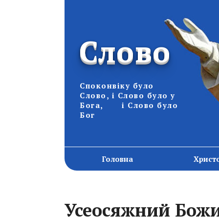
Слово
Споконвіку було
Слово, і Слово було у
Бога, і Слово було
Бог
Головна
Христ
Усеосяжний Бож