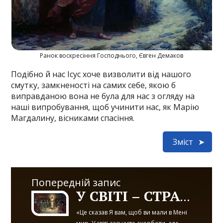
Ранок воскресіння Господнього, Євген Демаков
Подібно й нас Ісус хоче визволити від нашого
смутку, замкненості на самих себе, якою б
виправданою вона не була для нас з огляду на
наші випробування, щоб учинити нас, як Марію
Магдалину, вісниками спасіння.
Зміст
Попередній запис
У СВІТІ – СТРАЖДАННЯ, В ІСУСІ – МИР
«Це сказав Я вам, щоб ви мали в Мені