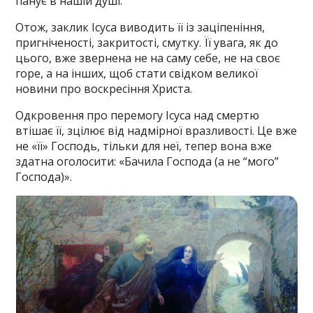
панує в нашій душі.
Отож, заклик Ісуса виводить її із заціпеніння,
пригніченості, закритості, смутку. Її увага, як до
цього, вже звернена не на саму себе, не на своє
горе, а на інших, щоб стати свідком великої
новини про воскресіння Христа.
Одкровення про перемогу Ісуса над смертю
втішає її, зцілює від надмірної вразливості. Це вже
не «її» Господь, тільки для неї, тепер вона вже
здатна оголосити: «Бачила Господа (а не “мого”
Господа)».