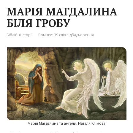
МАРІЯ МАГДАЛИНА
БІЛЯ ГРОБУ
Біблійні історії
Помітки:
39 слів підбадьорення
Марія Магдалина та ангели, Наталя Клімова