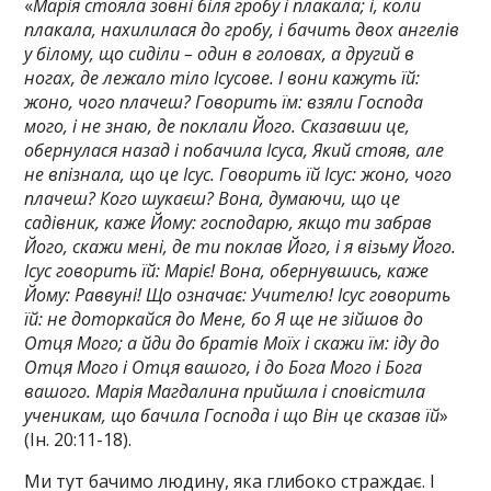
«
Марія стояла зовні біля гробу і плакала; і, коли
плакала, нахилилася до гробу, і бачить двох ангелів
у білому, що сиділи – один в головах, а другий в
ногах, де лежало тіло Ісусове. І вони кажуть їй:
жоно, чого плачеш? Говорить їм: взяли Господа
мого, і не знаю, де поклали Його. Сказавши це,
обернулася назад і побачила Ісуса, Який стояв, але
не впізнала, що це Ісус. Говорить їй Ісус: жоно, чого
плачеш? Кого шукаєш? Вона, думаючи, що це
садівник, каже Йому: господарю, якщо ти забрав
Його, скажи мені, де ти поклав Його, і я візьму Його.
Ісус говорить їй: Маріє! Вона, обернувшись, каже
Йому: Раввуні! Що означає: Учителю! Ісус говорить
їй: не доторкайся до Мене, бо Я ще не зійшов до
Отця Мого; а йди до братів Моїх і скажи їм: іду до
Отця Мого і Отця вашого, і до Бога Мого і Бога
вашого. Марія Магдалина прийшла і сповістила
ученикам, що бачила Господа і що Він це сказав їй
»
(Ін. 20:11-18).
Ми тут бачимо людину, яка глибоко страждає. І