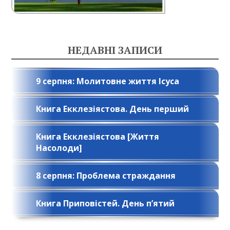
НЕДАВНІ ЗАПИСИ
9 серпня: Молитовне життя Ісуса
Книга Екклезіястова. День перший
Книга Екклезіястова [Життя
Насолоди]
8 серпня: Проблема страждання
Книга Приповістей. День п’ятий