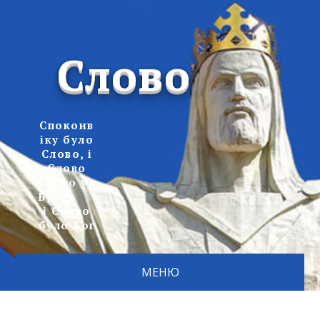
Слово
Споконв
іку було
Слово, і
Слово
було у
Бога,
і Слово
було Бог
МЕНЮ