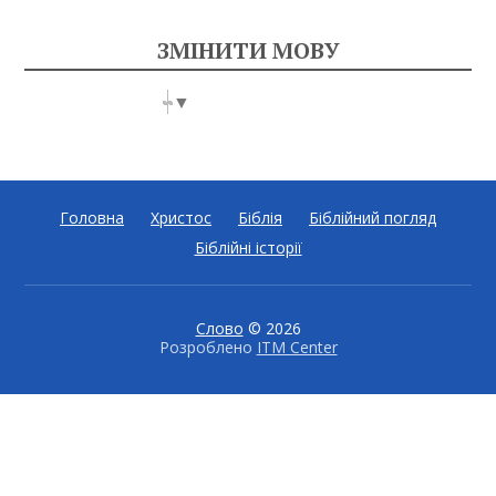
ЗМІНИТИ МОВУ
Select Language
▼
Головна
Христос
Біблія
Біблійний погляд
Біблійні історії
Слово
© 2026
Розроблено
ITM Center