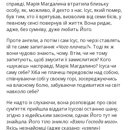
справді, Марія Магдалина втратила близьку
особу, як, можливо, й дехто з нас. Ісус, який помер,
був тим, хто її врятував, визволив від семи бісів, у
певному сенсі повернув їй життя. Вона ридає,
адже, без сумніву, дуже любить Його.
Проте ангели, а потім і сам Ісус, по черзі ставлять
їй те саме запитання: «
Чого плачеш?
». Тоді як ж
вони чудово знають, чому. Втім, чи не тому
запитують, щоб змусити її замислитися? Кого
«шукаєш» насправді, Маріє Магдалино? Ісуса чи
саму себе? Хіба не плачеш передовсім над собою,
співчуваючи собі у своєму горі, зосереджуючись
на власному болю, забуваючи подивитися на світ
навколо себе?
Не надто їх слухаючи, вона розповідає про своє
сум’яття: прийшла віддати Ісусові останню шану,
згідно з юдейським законом, однак Його тут не
знайшла. Його тіло зникло: «
Взяли Господа мого
».
Якісь незнайомці (адже сказано: «узяли»)