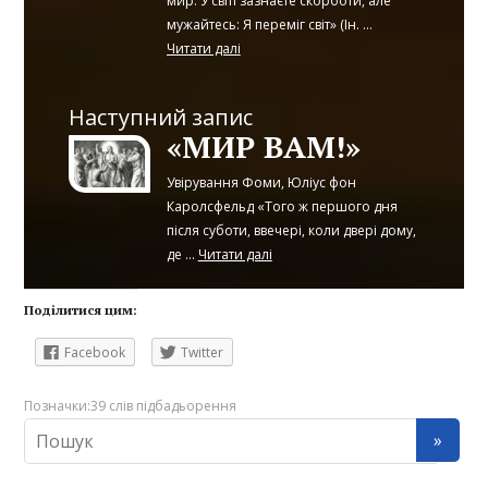
мир. У світі зазнаєте скорботи, але
мужайтесь: Я переміг світ» (Ін. ...
Читати далі
Наступний запис
«МИР ВАМ!»
Увірування Фоми, Юліус фон
Каролсфельд «Того ж першого дня
після суботи, ввечері, коли двері дому,
де ...
Читати далі
Поділитися цим:
Facebook
Twitter
Позначки:
39 слів підбадьорення