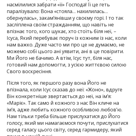
насмілилися забрати «її» Господа! Її це геть
паралізувало: Вона «стояла… нахилилась…
обернулась», закам’янівши у своєму горі. І то так
засліплена своїм стражданням, що навіть не
впізнає того, кого шукає, хто стоїть біля неї, –
Ісуса, Який перебуває поруч із кожним із нас, коли
нам важко. Дуже часто ми про це не думаємо, не
можемо собі цього ані уявити, ані в це повірити.
Ми Його не бачимо. А втім, Ісус тут, біля нас,
готовий нам допомогти, з усією життєвою силою
Свого воскресіння.
Після того, як першого разу вона Його не
впізнала, коли Ісус сказав до неї: «Жоно», вдруге
Він конкретніше звертається до неї, на ім’я:
«Маріє». Так само й кожного з нас Він кличе на
ім’я, адже любить кожного особливою любов’ю.
Нам тільки треба більше прислухатися до Його
голосу, який ми намагаємося почути, прислухатися
серед галасу цього світу, серед гармидеру, який