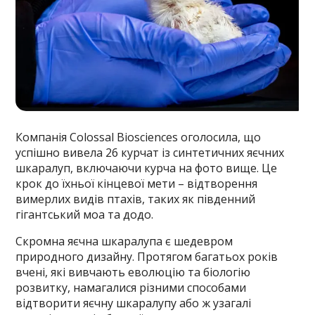
Компанія Colossal Bіoscіences оголосила, що
успішно вивела 26 курчат із синтетичних яєчних
шкаралуп, включаючи курча на фото вище. Це
крок до їхньої кінцевої мети – відтворення
вимерлих видів птахів, таких як південний
гігантський моа та додо.
Скромна яєчна шкаралупа є шедевром
природного дизайну. Протягом багатьох років
вчені, які вивчають еволюцію та біологію
розвитку, намагалися різними способами
відтворити яєчну шкаралупу або ж узагалі