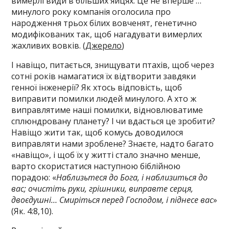
вимерлі види в більших яйцях. Це не вперше …
минулого року компанія оголосила про
народження трьох білих вовченят, генетично
модифікованих так, щоб нагадувати вимерлих
жахливих вовків. (
Джерело
)
І навіщо, питається, знищувати птахів, щоб через
сотні років намагатися їх відтворити завдяки
генної інженерії? Як хтось відповість, щоб
виправити помилки людей минулого. А хто ж
виправлятиме наші помилки, відновлюватиме
сплюндровану планету? І чи вдасться це зробити?
Навіщо жити так, щоб комусь доводилося
виправляти нами зроблене? Знаєте, надто багато
«навіщо», і щоб їх у житті стало значно менше,
варто скористатися наступною біблійною
порадою: «
Наблизьтеся до Бога, і наблизиться до
вас; очистіть руки, грішники, виправте серця,
двоєдушні… Смиріться перед Господом, і піднесе вас
»
(Як. 4:8,10).