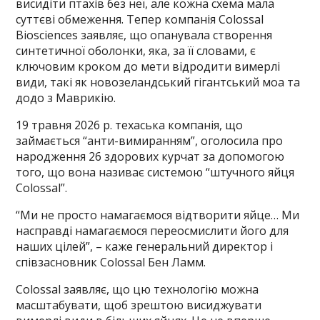
висидіти птахів без неї, але кожна схема мала
суттєві обмеження. Тепер компанія Colossal
Bіoscіences заявляє, що опанувала створення
синтетичної оболонки, яка, за її словами, є
ключовим кроком до мети відродити вимерлі
види, такі як новозеландський гігантський моа та
додо з Маврикію.
19 травня 2026 р. техаська компанія, що
займається “анти-вимиранням”, оголосила про
народження 26 здорових курчат за допомогою
того, що вона називає системою “штучного яйця
Colossal”.
“Ми не просто намагаємося відтворити яйце… Ми
насправді намагаємося переосмислити його для
наших цілей”, – каже генеральний директор і
співзасновник Colossal Бен Ламм.
Colossal заявляє, що цю технологію можна
масштабувати, щоб зрештою висиджувати