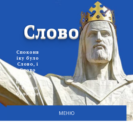
Слово
Споконв
іку було
Слово, і
Слово
було у
Бога,
і Слово
було Бог
МЕНЮ