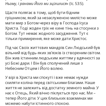
Ньому, і ранами Його ми зцілилися
» (Іс. 53:5).
Щастя полягає в тому, щоб бути бідним
грішником, який за незаслуженою милістю може
мати мир з Богом через віру в Господа Ісуса
Христа. Тоді жоден гріх не кине тінь на стосунки з
Богом. Тут немає жодного засудження. Тут є
тільки примирення, яке може дати Христос.
Під час Своїх життєвих мандрів Син Людський був
вільний від будь-яких зв’язків із створеним світом.
Він жив істинним людським життям у вдячності за
усі Божі дари. І Він був сполучений лише з
Небесним Отцем і Його волею.
У вірі в Христа ми спокуті і вже немає нужди
схиляти коліна перед світськими благами. Наше
життя не залежить від достатку земного майна. У
нас є Отець, Який вічно піклується про нас. Ми –
тепер Його діти. У цих близьких взаєминах ми
можемо набути істинного спокою.