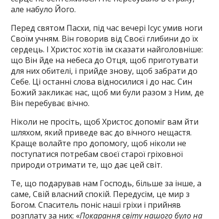
але набуло Його.
Перед святом Пасхи, під час вечері Ісус умив ноги
Своїм учням. Він говорив від Своєї глибини до їх
сердець. І Христос хотів їм сказати найголовніше:
що Він йде на небеса до Отця, щоб приготувати
для них обителі, і прийде знову, щоб забрати до
Себе. Ці останні слова відносилися і до нас. Син
Божий закликає нас, щоб ми були разом з Ним, де
Він перебуває вічно.
Ніколи не просіть, щоб Христос допоміг вам йти
шляхом, який приведе вас до вічного нещастя.
Краще волайте про допомогу, щоб ніколи не
поступатися потребам своєї старої гріховної
природи отримати те, що дає цей світ.
Те, що подарував нам Господь, більше за інше, а
саме, Свій власний спокій. Передусім, це мир з
Богом. Спаситель поніс наші гріхи і прийняв
розплату за них: «
Покарання світу нашого було на