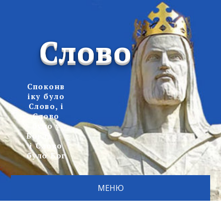
Слово
Споконв
іку було
Слово, і
Слово
було у
Бога,
і Слово
було Бог
МЕНЮ