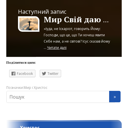
Наступний запис
Мир Свій даю вам
«Іуда, не Іскаріот, говорить Йому:
Господи, що це, що Ти хочеш явити
Себе нам, а не світові? Ісус сказав йому
...
Читати далі
Поділитися цим:
Facebook
Twitter
Позначки:
Мир і Христос
Христос