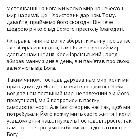
У сподіванні на Бога ми маємо мир на небесах і
мир на землі. Це – Христовий дар нам. Тому,
давайте, приймемо його сьогодні. Він тече
щедрою річкою від Божого престолу благодаті.
Як ізраїльтяни не могли зберегти манну про запас,
але збирали її щодня, так і Божественний мир
дається нам щодня. Коли Ізраїльський народ
збирав манну з дня в день, він пам’ятав про свою
залежність від Бога.
Таким чином, Господь дарував нам мир, коли ми
приходимо до Нього з молитвою і дякою. Якби
Бог дав нам постійний мир, не залежний від Його
присутності, ми б потрапили в пастку
самодостатності. Але Бог створив нас так, щоб ми
потребували Його кожну мить свого життя. І коли
усвідомлення нашої нужди в Господові зросте, так
само зросте і розуміння безмежної достатності в
Богу.