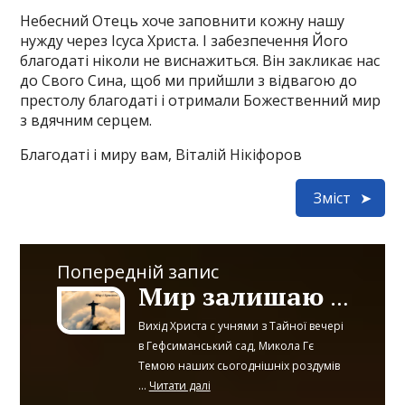
Небесний Отець хоче заповнити кожну нашу
нужду через Ісуса Христа. І забезпечення Його
благодаті ніколи не виснажиться. Він закликає нас
до Свого Сина, щоб ми прийшли з відвагою до
престолу благодаті і отримали Божественний мир
з вдячним серцем.
Благодаті і миру вам, Віталій Нікіфоров
Зміст
Попередній запис
Мир залишаю вам, мир Мій даю вам
Вихід Христа с учнями з Тайної вечері
в Гефсиманський сад, Микола Гє
Темою наших сьогоднішніх роздумів
...
Читати далі