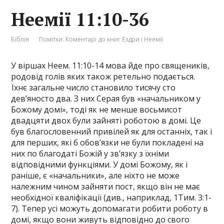
Неемії 11:10-36
Біблія
Помітки:
Коментарі до книг Ездри і Неемії
У віршах Неем. 11:10-14 мова йде про священиків,
родовід голів яких також ретельно подається.
Їхнє загальне число становило тисячу сто
дев’яносто два. З них Серая був «начальником у
Божому домі», тоді як не менше восьмисот
двадцяти двох були зайняті роботою в домі. Це
був благословенний привілей як для останніх, так і
для перших, які б обов’язки не були покладені на
них по благодаті Божій у зв’язку з їхніми
відповідними функціями. У домі Божому, як і
раніше, є «начальники», але ніхто не може
належним чином зайняти пост, якщо він не має
необхідної кваліфікації (див., наприклад, 1Тим. 3:1-
7). Тепер усі можуть допомагати робити роботу в
домі, якщо вони живуть відповідно до свого