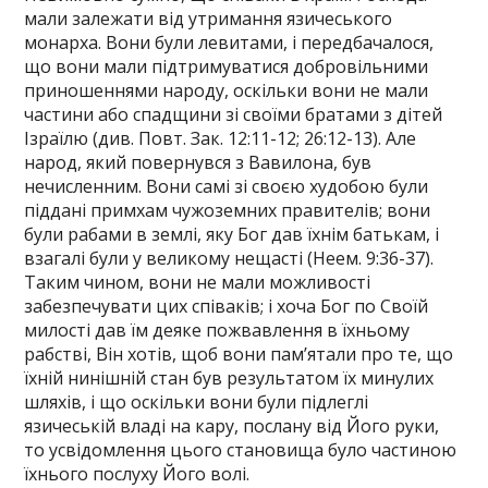
мали залежати від утримання язичеського
монарха. Вони були левитами, і передбачалося,
що вони мали підтримуватися добровільними
приношеннями народу, оскільки вони не мали
частини або спадщини зі своїми братами з дітей
Ізраїлю (див. Повт. Зак. 12:11-12; 26:12-13). Але
народ, який повернувся з Вавилона, був
нечисленним. Вони самі зі своєю худобою були
піддані примхам чужоземних правителів; вони
були рабами в землі, яку Бог дав їхнім батькам, і
взагалі були у великому нещасті (Неем. 9:36-37).
Таким чином, вони не мали можливості
забезпечувати цих співаків; і хоча Бог по Своїй
милості дав їм деяке пожвавлення в їхньому
рабстві, Він хотів, щоб вони пам’ятали про те, що
їхній нинішній стан був результатом їх минулих
шляхів, і що оскільки вони були підлеглі
язичеській владі на кару, послану від Його руки,
то усвідомлення цього становища було частиною
їхнього послуху Його волі.