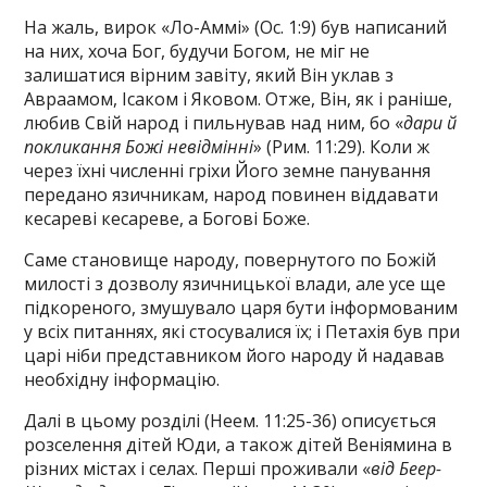
На жаль, вирок «Ло-Аммі» (Ос. 1:9) був написаний
на них, хоча Бог, будучи Богом, не міг не
залишатися вірним завіту, який Він уклав з
Авраамом, Ісаком і Яковом. Отже, Він, як і раніше,
любив Свій народ і пильнував над ним, бо «
дари й
покликання Божі невідмінні
» (Рим. 11:29). Коли ж
через їхні численні гріхи Його земне панування
передано язичникам, народ повинен віддавати
кесареві кесареве, а Богові Боже.
Саме становище народу, повернутого по Божій
милості з дозволу язичницької влади, але усе ще
підкореного, змушувало царя бути інформованим
у всіх питаннях, які стосувалися їх; і Петахія був при
царі ніби представником його народу й надавав
необхідну інформацію.
Далі в цьому розділі (Неем. 11:25-36) описується
розселення дітей Юди, а також дітей Веніямина в
різних містах і селах. Перші проживали «
від Беер-