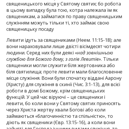
священицького місця у Святому святих; бо робота
в цьому випадку була тою, котра належала їм як
священикам, а займатися по праву священицьким
служінням можуть тільки ті, хто займає свою
священицьку посаду
Левити ідуть за священиками (Неем. 11:15-18); але
вони нараховували лише двісті вісімдесят чотири
людини. Серед них були деякі «
над зовнішньою
службою для Божого дому, з голів Левитів
». Тільки
священики могли служити біля жертовника або
біля святилища; проте левити мали благословенне
місце служіння. Вони були спочатку віддані Аарону
(Христу) для служіння в скинії (Чис. 3:1-13), для всієї
роботи в домі Божому, крім священицьких
функцій. У цей час віруючі – це священики і
левити, бо коли вони у Святому святих приносять
через Христа жертву хвали Богові або коли
займаються «благочинністю та спільністю», то
діють як священики (Євр. 13:15-16), а коли вони
зайняті для Господа іншими видами служіння, то