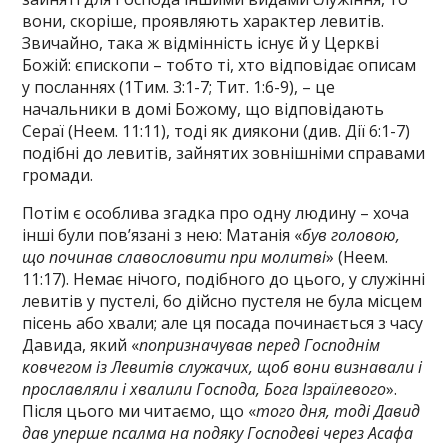
вони, скоріше, проявляють характер левитів.
Звичайно, така ж відмінність існує й у Церкві
Божій: єпископи – тобто ті, хто відповідає описам
у посланнях (1Тим. 3:1-7; Тит. 1:6-9), – це
начальники в домі Божому, що відповідають
Сераї (Неем. 11:11), тоді як диякони (див. Дії 6:1-7)
подібні до левитів, зайнятих зовнішніми справами
громади.
Потім є особлива згадка про одну людину – хоча
інші були пов’язані з нею: Матанія «
був головою,
що починав славословити при молитві
» (Неем.
11:17). Немає нічого, подібного до цього, у служінні
левитів у пустелі, бо дійсно пустеля не була місцем
пісень або хвали; але ця посада починається з часу
Давида, який «
попризначував перед Господнім
ковчегом із Левитів служачих, щоб вони визнавали і
прославляли і хвалили Господа, Бога Ізраїлевого
».
Після цього ми читаємо, що «
того дня, тоді Давид
дав уперше псалма на подяку Господеві через Асафа