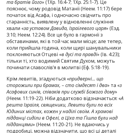
та братів його
» (1Хр. 16:4-7; 1Хр. 25:1-7). Це
пояснює, чому родовід Матанії (Неем. 11:17) бере
початок від Асафа, і одночасно свідчить про
старанність, виявлену у відновленні служіння
хвали «
за уставом Давида, Ізраїлевого царя
» (Езд.
3:10; Неем. 12:24). Все це було в гармонії з
обставинами, які в той час мали місце; але тепер,
коли прийшла година, коли щирі шанувальники
поклоняються Отцеві «
в дусі та правді
» (Ів. 4:23);
тільки ті, хто водимий Святим Духом, можуть
починати славослів’я в молитві (Еф. 5:18-19).
Крім левитів, згадуються «
придверні… що
сторожили при брамах, – сто сімдесят і два
» та «
з
Асафових синів, співаків при службі Божого дому
»
(Неем. 11:19-22). Ніби додатково відзначається: «
А
решта Ізраїля, священики, Левити були по всіх
Юдиних містах, кожен у наділі своїм. А храмові
підданці сиділи в Офелі, а Ціха та Ґішпа були над
підданцями
» (Неем. 11:20-21). Не вдаючись у
подробиці, можна відзначити, що всі ці деталі