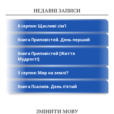
НЕДАВНІ ЗАПИСИ
6 серпня: Щасливі сім’ї
Книга Приповістей. День перший
Книга Приповістей [Життя
Мудрості]
5 серпня: Мир на землі?
Книга Псалмів. День п’ятий
ЗМІНИТИ МОВУ