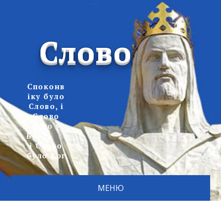
Слово
Споконв
іку було
Слово, і
Слово
було у
Бога,
і Слово
було Бог
МЕНЮ