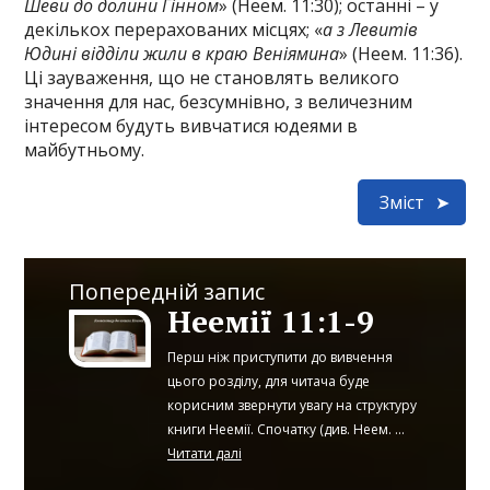
Шеви до долини Гінном
» (Неем. 11:30); останні – у
декількох перерахованих місцях; «
а з Левитів
Юдині відділи жили в краю Веніямина
» (Неем. 11:36).
Ці зауваження, що не становлять великого
значення для нас, безсумнівно, з величезним
інтересом будуть вивчатися юдеями в
майбутньому.
Зміст
Попередній запис
Неемії 11:1-9
Перш ніж приступити до вивчення
цього розділу, для читача буде
корисним звернути увагу на структуру
книги Неемії. Спочатку (див. Неем. ...
Читати далі