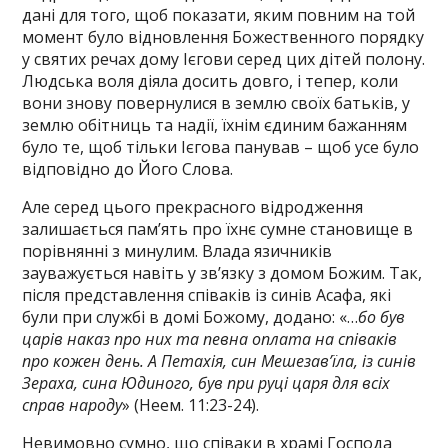
дані для того, щоб показати, яким повним на той
момент було відновлення Божественного порядку
у святих речах дому Ієгови серед цих дітей полону.
Людська воля діяла досить довго, і тепер, коли
вони знову повернулися в землю своїх батьків, у
землю обітниць та надії, їхнім єдиним бажанням
було те, щоб тільки Ієгова панував – щоб усе було
відповідно до Його Слова.
Але серед цього прекрасного відродження
залишається пам’ять про їхнє сумне становище в
порівнянні з минулим. Влада язичників
зауважується навіть у зв’язку з домом Божим. Так,
після представлення співаків із синів Асафа, які
були при службі в домі Божому, додано: «…
бо був
царів наказ про них та певна оплата на співаків
про кожен день. А Петахія, син Мешезав’їла, із синів
Зераха, сина Юдиного, був при руці царя для всіх
справ народу
» (Неем. 11:23-24).
Невимовно сумно, що співаки в храмі Господа