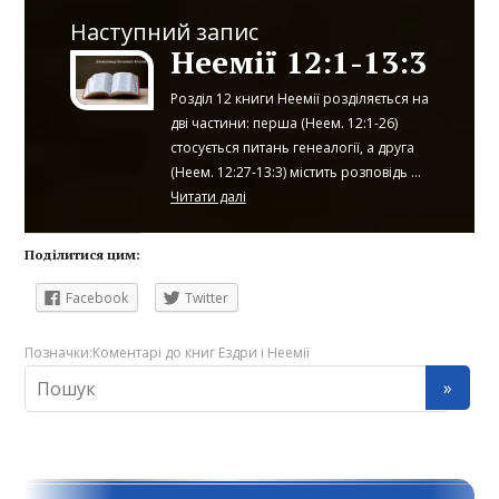
Наступний запис
Неемії 12:1-13:3
Розділ 12 книги Неемії розділяється на
дві частини: перша (Неем. 12:1-26)
стосується питань генеалогії, а друга
(Неем. 12:27-13:3) містить розповідь ...
Читати далі
Поділитися цим:
Facebook
Twitter
Позначки:
Коментарі до книг Ездри і Неемії