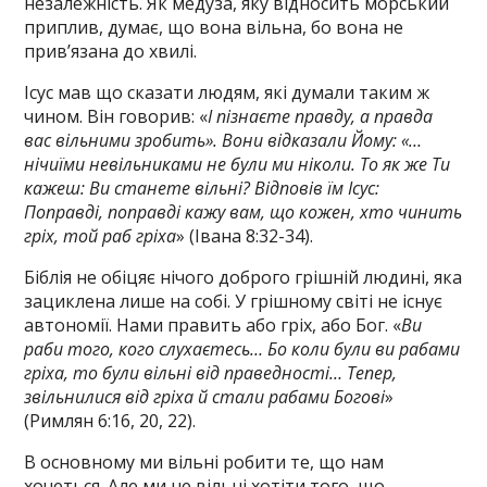
незалежність. Як медуза, яку відносить морський
приплив, думає, що вона вільна, бо вона не
прив’язана до хвилі.
Ісус мав що сказати людям, які думали таким ж
чином. Він говорив: «
І пізнаєте правду, а правда
вас вільними зробить». Вони відказали Йому: «…
нічиїми невільниками не були ми ніколи. То як же Ти
кажеш: Ви станете вільні? Відповів їм Ісус:
Поправді, поправді кажу вам, що кожен, хто чинить
гріх, той раб гріха
» (Івана 8:32-34).
Біблія не обіцяє нічого доброго грішній людині, яка
зациклена лише на собі. У грішному світі не існує
автономії. Нами править або гріх, або Бог. «
Ви
раби того, кого слухаєтесь… Бо коли були ви рабами
гріха, то були вільні від праведності… Тепер,
звільнилися від гріха й стали рабами Богові
»
(Римлян 6:16, 20, 22).
В основному ми вільні робити те, що нам
хочеться. Але ми не вільні хотіти того, що