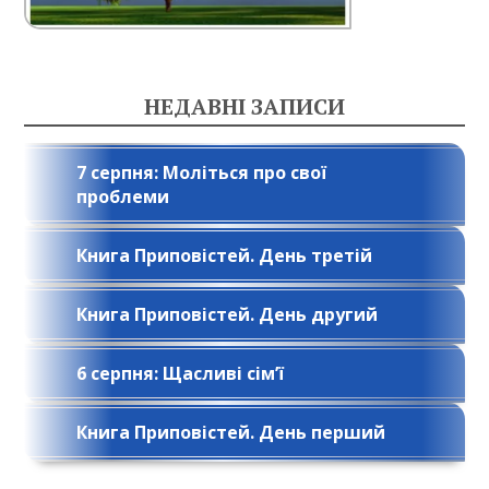
НЕДАВНІ ЗАПИСИ
7 серпня: Моліться про свої
проблеми
Книга Приповістей. День третій
Книга Приповістей. День другий
6 серпня: Щасливі сім’ї
Книга Приповістей. День перший