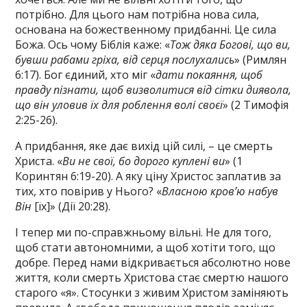
потрібно. Для цього нам потрібна нова сила,
основана на божественному придбанні. Це сила
Божа. Ось чому Біблія каже: «
Тож дяка Богові, що ви,
бувши рабами гріха, від серця послухались
» (Римлян
6:17). Бог єдиний, хто міг «
дати покаяння, щоб
правду пізнати, щоб визволитися від сітки диявола,
що він уловив їх для роблення волі своєї
» (2 Тимофія
2:25-26).
А придбання, яке дає вихід цій силі, – це смерть
Христа. «
Ви не свої, бо дорого куплені ви
» (1
Коринтян 6:19-20). А яку ціну Христос заплатив за
тих, хто повірив у Нього? «
Власною кров’ю набув
Він
[їх]» (Дії 20:28).
І тепер ми по-справжньому вільні. Не для того,
щоб стати автономними, а щоб хотіти того, що
добре. Перед нами відкривається абсолютно нове
життя, коли смерть Христова стає смертю нашого
старого «я». Стосунки з живим Христом заміняють