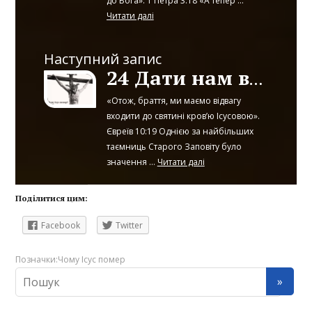
до Бога». 1 Петра 3:18 «А тепер ...
Читати далі
Наступний запис
24 Дати нам відвагу входити до Святині
«Отож, браття, ми маємо відвагу
входити до святині кров’ю Ісусовою».
Євреїв 10:19 Однією за найбільших
таємниць Старого Заповіту було
значення ...
Читати далі
Поділитися цим:
Facebook
Twitter
Позначки:
Чому Ісус помер