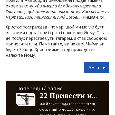
правила. А свобода приношення плодів заміняє
окови закону. «
Ви вмерли для Закону через тіло
Христове, щоб належати вам іншому, Воскреслому з
мертвих, щоб приносити плід Богові
» (Римлян 7:4).
Христос постраждав і помер, щоб ми могли бути
вільними під закону і гріха і належали Йому. Ось
де послух перестає бути тягарем, а стає свободою
приносити плід. Пам’ятайте, ви не свої. Чиїми ви
будете? Якщо Христовими, тоді приходьте і
належте Йому.
Зміст
Попередній запис
22 Привести нас до Бога
«Бо й Христос один раз постраждав
був за наші гріхи, щоб привести нас