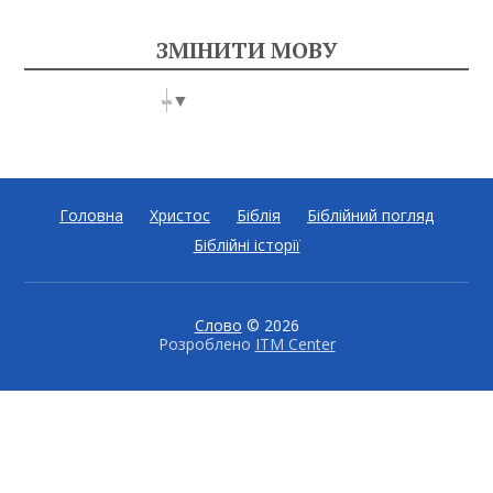
ЗМІНИТИ МОВУ
Select Language
▼
Головна
Христос
Біблія
Біблійний погляд
Біблійні історії
Слово
© 2026
Розроблено
ITM Center