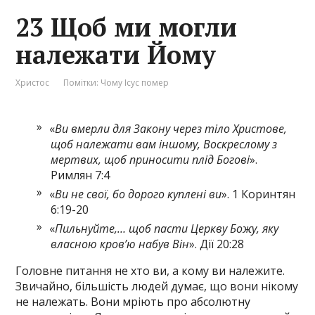
23 Щоб ми могли
належати Йому
Христос
Помітки:
Чому Ісус помер
«
Ви вмерли для Закону через тіло Христове,
щоб належати вам іншому, Воскреслому з
мертвих, щоб приносити плід Богові
».
Римлян 7:4
«
Ви не свої, бо дорого куплені ви
». 1 Коринтян
6:19-20
«
Пильнуйте,… щоб пасти Церкву Божу, яку
власною кров’ю набув Він
». Дії 20:28
Головне питання не хто ви, а кому ви належите.
Звичайно, більшість людей думає, що вони нікому
не належать. Вони мріють про абсолютну