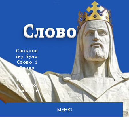
Слово
Споконв
іку було
Слово, і
Слово
було у
Бога,
і Слово
було Бог
МЕНЮ