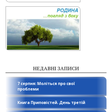
НЕДАВНІ ЗАПИСИ
7 серпня: Моліться про свої
проблеми
Книга Приповістей. День третій