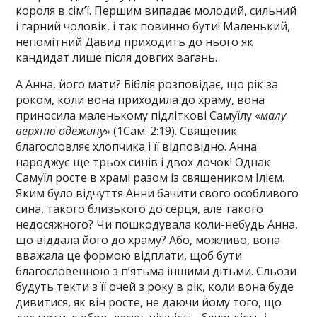
короля в сім’ї. Першим випадає молодий, сильний
і гарний чоловік, і так повинно бути! Маленький,
непомітний Давид приходить до нього як
кандидат лише після довгих вагань.
А Анна, його мати? Біблія розповідає, що рік за
роком, коли вона приходила до храму, вона
приносила маленькому підліткові Самуїлу «
малу
верхню одежину
» (1Сам. 2:19). Священик
благословляє хлопчика і її відповідно. Анна
народжує ще трьох синів і двох дочок! Однак
Самуїл росте в храмі разом із священиком Ілієм.
Яким було відчуття Анни бачити свого особливого
сина, такого близького до серця, але такого
недосяжного? Чи пошкодувала коли-небудь Анна,
що віддала його до храму? Або, можливо, вона
вважала це формою відплати, щоб бути
благословенною з п’ятьма іншими дітьми. Сльози
будуть текти з її очей з року в рік, коли вона буде
дивитися, як він росте, не даючи йому того, що