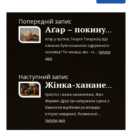
Попередній запис
Аґар – покинута мати
Аґар у пустелі, Георге Татареску Що
означає бути коханкою одруженого
чоловіка? Ти чекаєш, він – із ...
Читати
далі
Наступний запис
Жінка-хананеянка – мати хворої дитини
Христос і жінка-хананеянка, Жан-
Жермен Друе Ця напружена сцена з
Євангелія від Матвія розповідає
історію невідомої, безіменної ...
Читати далі