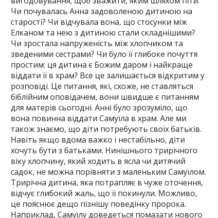
вигодовування, щоб зважити, яким шляхом піти.
Чи почувалась Анна задоволеною дитиною на
старості? Чи відчувала вона, що стосунки між
Елканом та нею з дитиною стали складнішими?
Чи зростала напруженість між хлопчиком та
зведеними сестрами? Чи було її глибоке почуття
простим: ця дитина є Божим даром і найкраще
віддати її в храм? Все це залишається відкритим у
розповіді. Це питання, які, схоже, не ставляться
біблійним оповідачем, вони швидше є питанням
для матерів сьогодні. Анні було зрозуміло, що
вона повинна віддати Самуїла в храм. Але ми
також знаємо, що діти потребують своїх батьків.
Навіть якщо вдома важко і нестабільно, діти
хочуть бути з батьками. Нинішнього трирічного
віку хлопчину, який ходить в ясла чи дитячий
садок, не можна порівняти з маленьким Самуїлом.
Трирічна дитина, яка потрапляє в чуже оточення,
відчує глибокий жаль, що її покинули. Можливо,
це пояснює дещо пізнішу поведінку пророка.
Наприклад, Самуїлу доведеться помазати нового