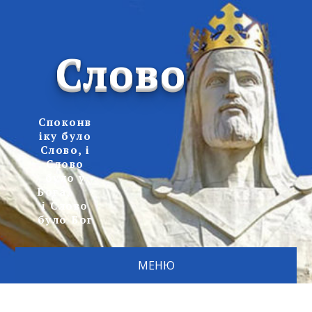
Слово
Споконв
іку було
Слово, і
Слово
було у
Бога,
і Слово
було Бог
МЕНЮ