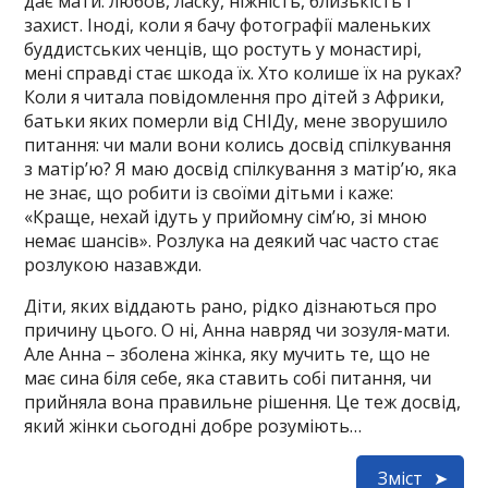
дає мати: любов, ласку, ніжність, близькість і
захист. Іноді, коли я бачу фотографії маленьких
буддистських ченців, що ростуть у монастирі,
мені справді стає шкода їх. Хто колише їх на руках?
Коли я читала повідомлення про дітей з Африки,
батьки яких померли від СНІДу, мене зворушило
питання: чи мали вони колись досвід спілкування
з матір’ю? Я маю досвід спілкування з матір’ю, яка
не знає, що робити із своїми дітьми і каже:
«Краще, нехай ідуть у прийомну сім’ю, зі мною
немає шансів». Розлука на деякий час часто стає
розлукою назавжди.
Діти, яких віддають рано, рідко дізнаються про
причину цього. О ні, Анна навряд чи зозуля-мати.
Але Анна – зболена жінка, яку мучить те, що не
має сина біля себе, яка ставить собі питання, чи
прийняла вона правильне рішення. Це теж досвід,
який жінки сьогодні добре розуміють…
Зміст