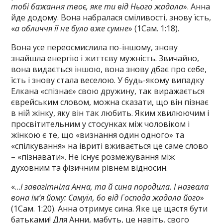
тобі бажання твоє, яке ти від Нього жадала
». Анна
йде додому. Вона набралася сміливості, знову їсть,
«
а обличчя її не було вже сумне
» (1Сам. 1:18).
Вона усе переосмислила по-іншому, знову
знайшла енергію і життєву мужність. Звичайно,
вона видається іншою, вона знову дбає про себе,
їсть і знову стала веселою. У будь-якому випадку
Елкана «спізнає» свою дружину, так виражається
єврейським словом, можна сказати, що він пізнає
в ній жінку, яку він так любить. Яким хвилюючим і
просвітительним у стосунках між чоловіком і
жінкою є те, що «визнання один одного» та
«спілкування» на івриті вживається це саме слово
– «пізнавати». Не існує розмежування між
духовним та фізичним рівнем відносин.
«…
І завагітніла Анна, та й сина породила. І назвала
вона ім’я йому: Самуїл, бо від Господа жадала його
»
(1Сам. 1:20). Анна отримує сина. Яке це щастя бути
батьками! Для Анни, мабуть, це навіть, свого