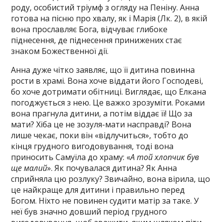
роду, особистий тріумф з огляду на Пеніну. Анна
готова на пісню про хвалу, як і Марія (Лк. 2), в якій
вона прославляє Бога, відчуває глибоке
піднесення, де піднесення принижених стає
знаком Божественної дії.
Анна дуже чітко заявляє, що її дитина повинна
рости в храмі. Вона хоче віддати його Господеві,
бо хоче дотримати обітниці. Виглядає, що Елкана
погоджується з нею. Це важко зрозуміти. Роками
вона прагнула дитини, а потім віддає її! Що за
мати? Хіба це не зозуля-мати насправді? Вона
лише чекає, поки він «відлучиться», тобто до
кінця грудного вигодовування, тоді вона
приносить Самуїла до храму: «
А той хлопчик був
ще малий
». Як почувалася дитина? Як Анна
сприйняла цю розлуку? Звичайно, вона вірила, що
це найкраще для дитини і правильно перед
Богом. Ніхто не повинен судити матір за таке. У
неї був значно довший період грудного