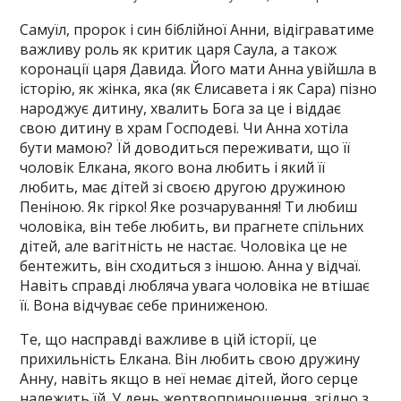
Самуїл, пророк і син біблійної Анни, відіграватиме
важливу роль як критик царя Саула, а також
коронації царя Давида. Його мати Анна увійшла в
історію, як жінка, яка (як Єлисавета і як Сара) пізно
народжує дитину, хвалить Бога за це і віддає
свою дитину в храм Господеві. Чи Анна хотіла
бути мамою? Їй доводиться переживати, що її
чоловік Елкана, якого вона любить і який її
любить, має дітей зі своєю другою дружиною
Пеніною. Як гірко! Яке розчарування! Ти любиш
чоловіка, він тебе любить, ви прагнете спільних
дітей, але вагітність не настає. Чоловіка це не
бентежить, він сходиться з іншою. Анна у відчаї.
Навіть справді любляча увага чоловіка не втішає
її. Вона відчуває себе приниженою.
Те, що насправді важливе в цій історії, це
прихильність Елкана. Він любить свою дружину
Анну, навіть якщо в неї немає дітей, його серце
належить їй. У день жертвоприношення, згідно з