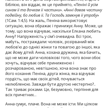
Біблією, він віддає, як це прийнято, «
Пеніні й усім
синам її та дочкам її частини
». «
Анні давав частину
подвійну, бо любив її. Та Господь замкнув її утробу
»
(1Сам. 1:4,5). На жаль, Пеніна використовує
ситуацію, вона ображає і принижує Анну. Може, це
тому, що вона відчуває, наскільки Елкана любить
Анну? Напруженість у сім’ї очевидна. Всі троє,
мабуть, постраждали: чоловік, розірваний між
любов’ю до однієї жінки та повагою до іншої, яка
дає йому дітей. Анна, кохана дружина, яка бачить,
що не може дати чоловікові того, чого вони обоє
хочуть, відчуває себе приниженою і
розчарованою, невтішною, хоча вона знає про
його кохання. Пеніна, друга жінка, яка відчуває
гордість, що має своїх дітей, почувається
нелюбленою. Завжди бути другою нестерпно?..
Так триває роками. Це, безумовно, терпіння для
всіх причетних…
Анна сумує, плаче. Вона не може їсти. Ми цілком