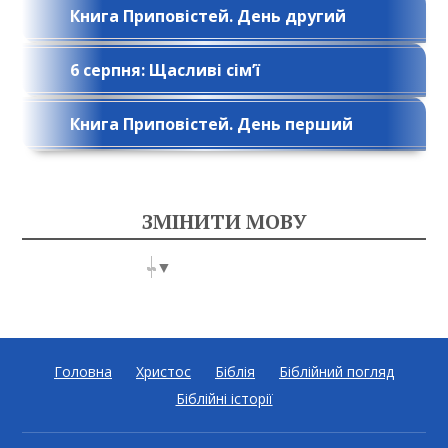
Книга Приповістей. День другий
6 серпня: Щасливі сім’ї
Книга Приповістей. День перший
ЗМІНИТИ МОВУ
Select Language
▼
Головна
Христос
Біблія
Біблійний погляд
Біблійні історії