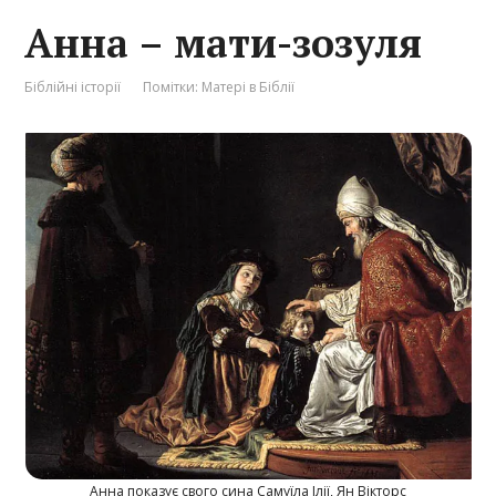
Анна – мати-зозуля
Біблійні історії
Помітки:
Матері в Біблії
Анна показує свого сина Самуїла Ілії, Ян Вікторс