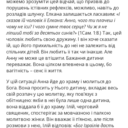
можемо зрозуміти цей відчай, що призвів до
порушень їстівних рефлексів, можливо, навіть до
розладів шлунку. Елкана залишається ласкавим: «
І
сказав їй чоловік її Елкана: Анно, чого ти плачеш і
чому не їси? І чого сумне твоє серце? Чи ж я не
ліпший тобі за десятьох синів?
» (1Сам. 1:8.) Так, цей
чоловік любить свою дружину. І він хоче сказати
їй, що його прихильність до неї не залежить від
спільних дітей. Він любить її так чи інакше. Але
Анну не може це втішити. Бажання дитини
переважає. Вона цілком впевнена в цьому, бо
вагітність – сенс її життя.
У цій ситуації Анна йде до храму і молиться до
Бога. Вона просить у Нього дитину, вкладає весь
свій розпач у цю молитву, яку пов’язує з
обітницею: якби в неї була лише одна дитина,
вона віддала б її до храму. Ілій, черговий
священик, спостерігає за мовчазною і палкою
молитвою жінки. Він вважає її п’яною, але після
розмови з нею, Ілій відповів: «
Бог Ізраїлів дасть