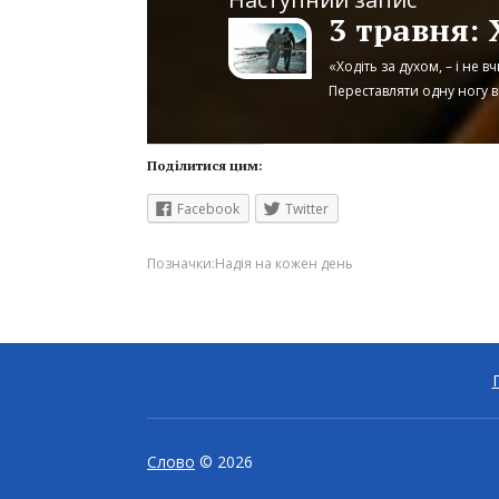
3 травня: 
«Ходіть за духом, – і не 
Переставляти одну ногу вп
Поділитися цим:
Facebook
Twitter
Позначки:
Надія на кожен день
Слово
© 2026