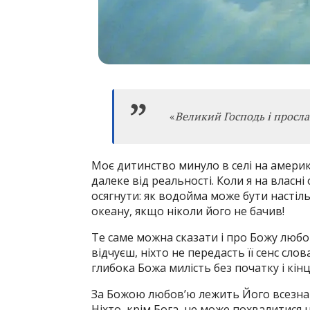
«
Великий Господь і просл
Моє дитинство минуло в селі на америк
далеке від реальності. Коли я на власн
осягнути: як водойма може бути настіл
океану, якщо ніколи його не бачив!
Те саме можна сказати і про Божу любо
відчуєш, ніхто не передасть її сенс сло
глибока Божа милість без початку і кінця
За Божою любов’ю лежить Його всезнанн
Ніхто, крім Бога, не може похвалитися 