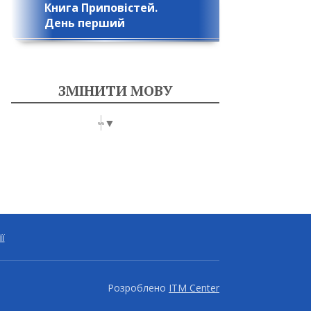
Книга Приповістей.
День перший
ЗМІНИТИ МОВУ
Select Language
▼
ії
Розроблено
ITM Center