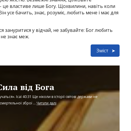
 – це властиве лише Богу. Щохвилини, навіть коли
ін усе бачить, знає, розуміє, любить мене і має для
ося зануритися у відчай, не забувайте: Бог любить
 не знає меж.
Зміст
Сила від Бога
чаться». Ісаї 40:31 Ще ніколи в історії світові держави не
смертельної зброї ...
Читати далі