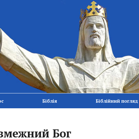
ос
Біблія
Біблійний погляд
езмежний Бог