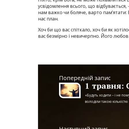
усвідомлення всього, що відбувається,
нам важко чи боляче, варто пам’ятати: В
нас план.
Хоч би що вас спіткало, хоч би як хотіл
вас безмірно і невичерпно. Його любов
Попередній запис
1 травня: 
«Будуть ходити – і не пому
володіли такою кількістю 
Наступний запис