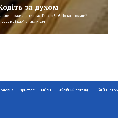
Ходіть за духом
вчините пожадливости тіла». Галатів 5:16 Що таке ходити?
еред від іншої ...
Читати далі
Головна
Христос
Біблія
Біблійний погляд
Біблійні істор