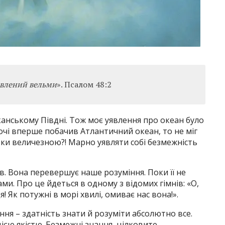
авлений вельми
». Псалом 48:2
анському Півдні. Тож моє уявлення про океан було
і очі вперше побачив Атлантичний океан, то не міг
ьки величезною?! Марно уявляти собі безмежність
в. Вона перевершує наше розуміння. Поки її не
вами. Про це йдеться в одному з відомих гімнів: «О,
! Як потужні в морі хвилі, омиває нас вона!».
я – здатність знати й розуміти абсолютно все.
цією якістю. Безмежні знання, цілковите