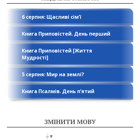
6 серпня: Щасливі сім’ї
Книга Приповістей. День перший
Книга Приповістей [Життя
Мудрості]
5 серпня: Мир на землі?
Книга Псалмів. День п’ятий
ЗМІНИТИ МОВУ
Select Language
▼