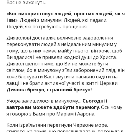
Вас не виженуть.
«
Бог використовує людей, простих людей, як я
і ви
». Людей з минулим. Людей, які падали.
Людей, які потребують прощення.
Дияволові доставляє величезне задоволення
переконувати людей з неідеальним минулим у
тому, що в них немає майбутнього, він хоче, щоб
Ви здалися і не привели жодної душі до Христа.
Диявол шепотітиме, що Ви не можете бути
світлом, бо в минулому з’їли заборонений плід, він
хоче блокувати Вас і змусити пасивно сидіти на
лавці і не брати активної участі в житті Церкви.
Диявол брехун, страшний брехун!
Учора залишилося в минулому…
Сьогодні і
завтра ви можете здобути перемогу
. Ось чому
я говорю з Вами про Маріам і Аарона.
Коли ізраїльтяни перетнули Червоне море,
єгипетська армія, що переслідувала їх, потонула в