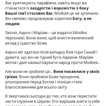
Вас критикують парафіяни, навіть якщо ви
стикаєтеся із
заздрістю і ворожістю з боку
Вашої сім’ї стосовно Вас
. Мойсея це не зупинило.
Він сміливо продовжував коритися
Богу, а не
людям
.
Звісно, Аарон і Маріам – це видатні Біблійні
персонажі. Вони жили, щоб внести величезний
вклад у Царство Боже.
Аарон міг здатися після випадку біля гори Синай і
думати, що він не гідний бути лідером. Маріам
могла і далі налаштовувати народ проти Мойсея…
Але вони не зробили це…
Вони покаялися у своїх
гріхах
. Вони прийняли Боже прощення,
упокорилися перед Богом і пізніше стали
благословенням для всього світу.
Я звертаюся сьогодні до тих, хто хоче перестати
нести служіння в Церкві. Хто вирішив зняти із себе