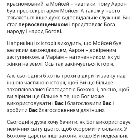
красномовний, а Мойсей – навпаки, тому Аарон
був прес-секретарем Мойсея. А також у нього
з’являється інше дуже відповідальне служіння. Він
стає
первосвящеником
і представляє Бога
народу і народ Богові.
Наприкінці їх історії виходить, що Мойсей був
великим законодавцем, Аарон – довіреним
заступником, а Маріам – натхненником, як усі
жінки на землі. Ось так закінчується історія.
Але сьогодні я б хотів трохи відкрити завісу над
іншою частиною історії, щоб Ви ще більше
захоплювалися благодаттю Божою, і, звісно, щоб
ви вірили ще більше в те, що Бог може
використовувати і
Вас
і благословити
Вас
і
зробити
Вас
благословенням для інших.
Сьогодні я дуже хочу бачити, як Бог використовує
немічних світу цього, щоб осоромити сильних. У
Божому царстві інші закони, якщо Ви неідеальні,