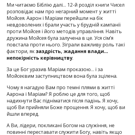
Ми читаємо Біблію далі… 12-й розділ книги Чисел
розповідає нам про негарний момент у житті
Мойсея. Аарон і Маріам перейшли на бік
невдоволених і брали участь у брудній кампанії
проти Мойсея і його методів управління. Навіть
дружина Мойсея була залучена в це. Уся сім’я
повстала проти нього. Зіграли важливу роль такі
фактори, як
заздрість, жадання влади…
непокірність керівництву
.
За це Бог уразив Маріам проказою… і за
Мойсеєвим заступництвом вона була зцілена.
Чому я нагадую Вам про темні плями в житті
Аарона і Маріам? Я роблю це для того, щоб
надихнути Вас підніматися після падінь. Я хочу,
щоб Ви прийняли Боже прощення. Я хочу, щоб ви
йшли вперед.
А Ви, лідери, покликані Богом на служіння, не
повинні переставати служити Богу, навіть якщо