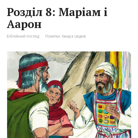
Розділ 8: Маріам і
Аарон
Біблійний погляд
Помітки:
Хмара свідків