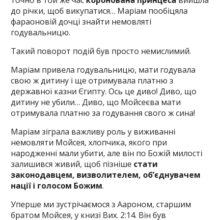
до річки, щоб викупатися… Маріам пообіцяла
фараоновій дочці знайти немовляті
годувальницю.
Такий поворот подій був просто немислимий.
Маріам привела годувальницю, мати годувала
свою ж дитину і ще отримувала платню з
державної казни Єгипту. Ось це диво! Диво, що
дитину не убили… Диво, що Мойсеєва мати
отримувала платню за годування свого ж сина!
Маріам зіграла важливу роль у виживанні
немовляти Мойсея, хлопчика, якого при
народженні мали убити, але він по Божій милості
залишився живий, щоб пізніше
стати
законодавцем, визволителем, об’єднувачем
нації і голосом Божим
.
Уперше ми зустрічаємося з Аароном, старшим
братом Мойсея, у книзі Вих. 2:14. Він був