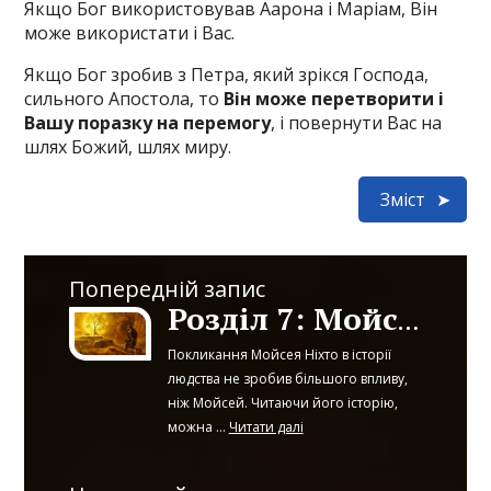
Якщо Бог використовував Аарона і Маріам, Він
може використати і Вас.
Якщо Бог зробив з Петра, який зрікся Господа,
сильного Апостола, то
Він може перетворити і
Вашу поразку на перемогу
, і повернути Вас на
шлях Божий, шлях миру.
Зміст
Попередній запис
Розділ 7: Мойсей
Покликання Мойсея Ніхто в історії
людства не зробив більшого впливу,
ніж Мойсей. Читаючи його історію,
можна ...
Читати далі