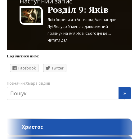
Наступний запис
Розділ 9: Яків
Яків бореться з Ангелом, Алешандре-
Луї Лелуар У мене є дивовижний
правнук на ім’я Яків. Сьогодні це ...
Читати далі
Поділитися цим:
Facebook
Twitter
Позначки:
Хмара свідків
Христос