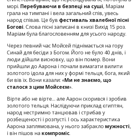
морі.
Перебуваючи в безпеці на суші
, Маріам
грала на тимпані і вела загальний спів, увесь
народ співав. Це був
фестиваль хвалебної пісні
Богові
. Слова пісні записані в книзі Вихід 15 роз.
Маріам була благословенням для усього народу.
Через певний час Мойсей піднімається на гору
Синай для бесіди з Богом. Його не було 40 днів, і
люди дійшли висновку, що він помер. Вони
прийшли до Аарона і почали вимагати вилити
золотого ідола для них у формі тельця, бога, який
би вів їх. Вони казали: «
Ми не знаємо, що
сталося з цим Мойсеєм
».
Вірте або не вірте… але Аарон скорився і зробив
золотого тельця. Наслідуючи приклад єгиптян,
народ нестримно танцював і стрибав у
розбещеності і розпусті. І ось характеристика
Аарона заплямована, у нього забракло
мужності
,
і він пішов на
компроміс
.