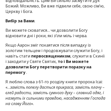
відповідальність. Цим Ви сильно засмутите Дух
Божий. Можливо, Ви вже підвели себе, свою сім’ю,
Церкву і Бога.
Вибір за Вами
.
Ви можете сховатися… чи дозволити Богу
відновити дні і роки, які з’їли міль і черва.
Якщо Аарон зміг покаятися після випадку із
золотим тельцем і продовжувати служити Богу, і
навіть стати
первосвящеником
, служити в Скинії
і заходити у Святе Святих,
то і Ви можете
дозволити Богу перетворити поразку на
перемогу
.
Я люблю слова з 61-го розділу книги пророка Ісаї:
«…
замість попелу дасться прикраса, замість плачу –
єлей радости, замість сумного духу – славний одяг, і
назвуть їх сильними правдою, насадженням Господа
на славу Його
».