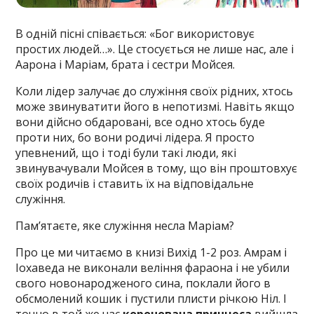
В одній пісні співається: «Бог використовує
простих людей…». Це стосується не лише нас, але і
Аарона і Маріам, брата і сестри Мойсея.
Коли лідер залучає до служіння своїх рідних, хтось
може звинуватити його в непотизмі. Навіть якщо
вони дійсно обдаровані, все одно хтось буде
проти них, бо вони родичі лідера. Я просто
упевнений, що і тоді були такі люди, які
звинувачували Мойсея в тому, що він проштовхує
своїх родичів і ставить їх на відповідальне
служіння.
Пам’ятаєте, яке служіння несла Маріам?
Про це ми читаємо в книзі Вихід 1-2 роз. Амрам і
Іохаведа не виконали веління фараона і не убили
свого новонародженого сина, поклали його в
обсмолений кошик і пустили плисти річкою Ніл. І
точно в той же час
коронована принцеса
вийшла