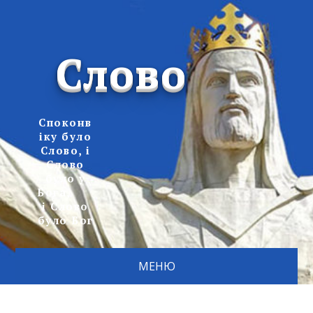
Слово
Споконв
іку було
Слово, і
Слово
було у
Бога,
і Слово
було Бог
МЕНЮ